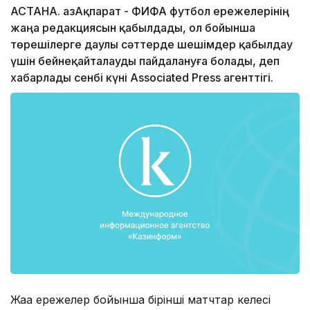
АСТАНА. ҚазАқпарат - ФИФА футбол ережелерінің
жаңа редакциясын қабылдады, ол бойынша
төрешілерге даулы сәттерде шешімдер қабылдау
үшін бейнеқайталауды пайдалануға болады, деп
хабарлады сенбі күні Associated Press агенттігі.
Жаңа ережелер бойынша бірінші матчтар келесі