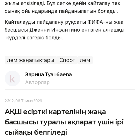
жылы өткізіледі. Бұл сәтке дейін қайталау тек
сынақ ойындарында пайданылатын болады.
Қайталауды пайдалану рұқсаты ФИФА-ның жаңа
басшысы Джанни Инфантино енгізген алғашқы
күрделі өзгеріс болды.
Әлем жаңалықтары
Спорт
Әлем
Зарина Туғанбаева
Авторлар
23:12, 06 Тамыз 2026
АҚШ есірткі картелінің жаңа
басшысы туралы ақпарат үшін ірі
сыйақы белгіледі