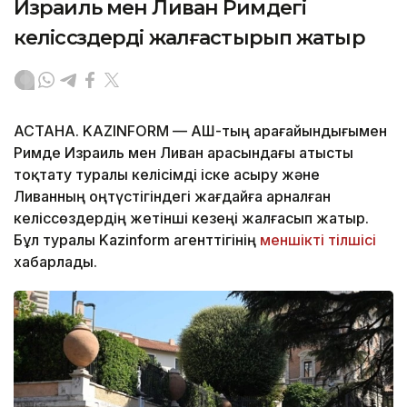
Израиль мен Ливан Римдегі
келіссөздерді жалғастырып жатыр
АСТАНА. KAZINFORM — АҚШ-тың арағайындығымен
Римде Израиль мен Ливан арасындағы атысты
тоқтату туралы келісімді іске асыру және
Ливанның оңтүстігіндегі жағдайға арналған
келіссөздердің жетінші кезеңі жалғасып жатыр.
Бұл туралы Kazinform агенттігінің
меншікті тілшісі
хабарлады.