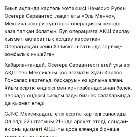
Биыл ақпанда картель жетекшісі Немесио Рубен
Осегера Сервантес, лақап аты «Эль Менчо»,
Мексика әскери күштерінің операциясы кезінде
қаза тапқан болатын. Бұл операцияға АҚШ барлау
қызметі ақпараттық қолдау көрсеткен.
Операциядан кейін Халиско штатында зорлық-
зомбылық күшейген.
Хабарланғандай, Осегера Сервантестің өгей ұлы әрі
АҚШ пен Мексиканың қос азаматы Хуан Карлос
Гонсалес картельдің басқаруын өз қолына алған.
Ұйым есірткі өндірісі мен контрабандасынан бөлек,
авокадо өндірісі сияқты заңды бизнес салаларында
да қызмет етеді.
CJNG Мексикадағы ең ірі есірткі картелі саналады.
Ол елдің 32 штатының 21-інде әрекет етеді, сондай-
ақ оның қызметі АҚШ-ты қоса алғанда бірнеше
мемлекетке таралған.