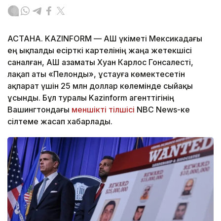
АСТАНА. KAZINFORM — АҚШ үкіметі Мексикадағы
ең ықпалды есірткі картелінің жаңа жетекшісі
саналған, АҚШ азаматы Хуан Карлос Гонсалесті,
лақап аты «Пелонды», ұстауға көмектесетін
ақпарат үшін 25 млн доллар көлемінде сыйақы
ұсынды. Бұл туралы Kazinform агенттігінің
Вашингтондағы
меншікті тілшісі
NBC News-ке
сілтеме жасап хабарлады.