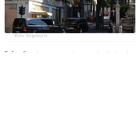
Фото: lbcgroup.tv
Бейсенбі күні тараптар келіссөздердің үшінші күніне
кірісті. Онда атысты тоқтату туралы келісімді
орындау тетіктері, Израиль әскерін Ливан
аумағынан толық шығару және шекара маңына
Ливан армиясының бөлімдерін кезең-кезеңімен
орналастыру мәселелері талқыланып жатыр.
🚨🇱🇧🇺🇸🇮🇱 After negotiations ended early
yesterday because of the escalation in
southern Lebanon, the third day of the
seventh round of Lebanon-Israel talks has
started in Rome. We’ll see what today’s talks