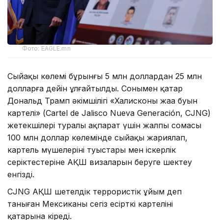
Фото: EAGLE.mn
Сыйақы көлемі бұрынғы 5 млн доллардан 25 млн
долларға дейін ұлғайтылды. Сонымен қатар
Дональд Трамп әкімшілігі «Халисконың жаңа буын
картелі» (Cartel de Jalisco Nueva Generación, CJNG)
жетекшілері туралы ақпарат үшін жалпы сомасы
100 млн доллар көлемінде сыйақы жариялап,
картель мүшелерінің туыстары мен іскерлік
серіктестеріне АҚШ визаларын беруге шектеу
енгізді.
CJNG АҚШ шетелдік террористік ұйым деп
таныған Мексиканың сегіз есірткі картелінің
қатарына кіреді.