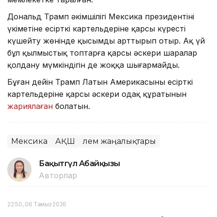
Дональд Трамп әкімшілігі Мексика президентінің
үкіметіне есірткі картельдеріне қарсы күресті
күшейту жөнінде қысымды арттырып отыр. Ақ үй
бұл қылмыстық топтарға қарсы әскери шаралар
қолдану мүмкіндігін де жоққа шығармайды.
Бұған дейін Трамп Латын Америкасының есірткі
картельдеріне қарсы әскери одақ құратынын
жариялаған
болатын.
Мексика
АҚШ
Әлем жаңалықтары
Бақытгүл Абайқызы
Авторлар
22:50, 06 Тамыз 2026