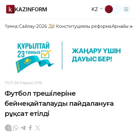
KAZINFORM
KZ
Сайлау-2026
Конституциялық реформа
Арнайы жо
Тренд:
11:07, 06 Наурыз 2016
Футбол төрешілеріне
бейнеқайталауды пайдалануға
рұқсат етілді