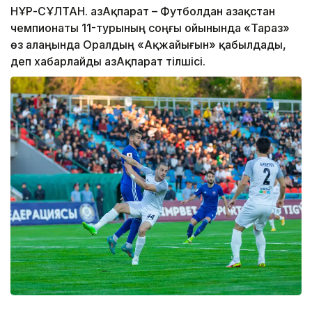
НҰР-СҰЛТАН. ҚазАқпарат – Футболдан Қазақстан
чемпионаты 11-турының соңғы ойынында «Тараз»
өз алаңында Оралдың «Ақжайығын» қабылдады,
деп хабарлайды ҚазАқпарат тілшісі.