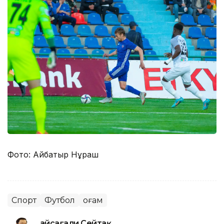
Фото: Айбатыр Нұраш
Спорт
Футбол
Қоғам
Ғайсағали Сейтақ