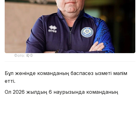
Фото: ҚФФ
Бұл жөнінде команданың баспасөз қызметі мәлім
етті.
Ол 2026 жылдың 6 наурызында команданың
тізгінін ұстап, осы уақыт аралығында бас бапкер
ретінде 19 кездесу өткізді.
— Клубымыз Владимир Николаевичке
атқарған еңбегі, кәсібилігі және командаға
қосқан үлесі үшін алғыс білдіреді. Бірге