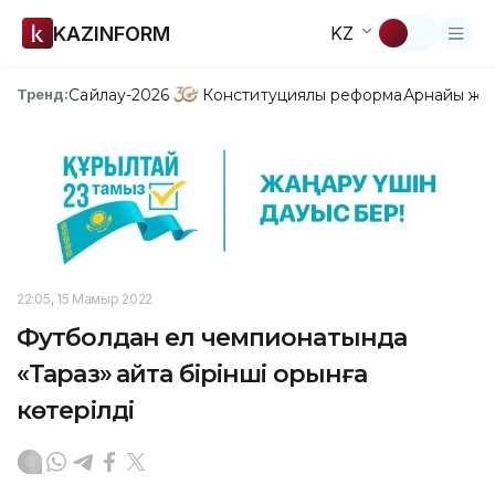
KAZINFORM
KZ
Сайлау-2026
Конституциялық реформа
Арнайы жо
Тренд:
22:05, 15 Мамыр 2022
Футболдан ел чемпионатында
«Тараз» қайта бірінші орынға
көтерілді