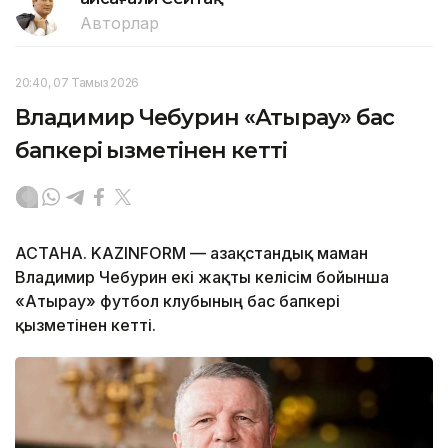
Авторлар
20:40, 07 Тамыз 2026
Владимир Чебурин «Атырау» бас
бапкері қызметінен кетті
АСТАНА. KAZINFORM — Қазақстандық маман
Владимир Чебурин екі жақты келісім бойынша
«Атырау» футбол клубының бас бапкері
қызметінен кетті.