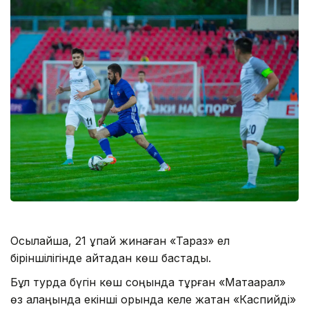
Осылайша, 21 ұпай жинаған «Тараз» ел
біріншілігінде қайтадан көш бастады.
Бұл турда бүгін көш соңында тұрған «Мақтаарал»
өз алаңында екінші орында келе жатқан «Каспийді»