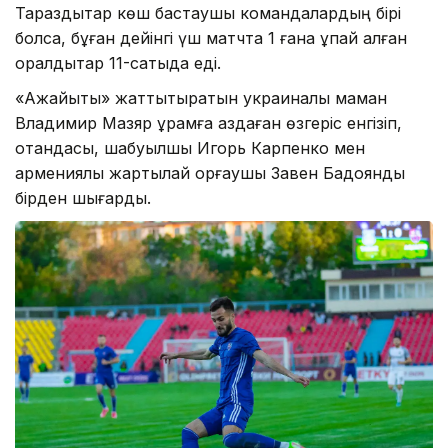
Тараздықтар көш бастаушы командалардың бірі
болса, бұған дейінгі үш матчта 1 ғана ұпай алған
оралдықтар 11-сатыда еді.
«Ақжайықты» жаттықтыратын украиналық маман
Владимир Мазяр құрамға аздаған өзгеріс енгізіп,
отандасы, шабуылшы Игорь Карпенко мен
армениялық жартылай қорғаушы Завен Бадоянды
бірден шығарды.