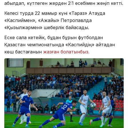
қабылдап, күтпеген жерден 2:1 есебімен жеңіп кетті.
Келесі турда 22 мамыр күні «Тараз» Ақтауда
«Каспиймен», «Ақжайық» Петропавлда
«Қызылжармен» шеберлік байқасады.
Еске сала кетейік, бұдан бұрын футболдан
Қазақстан чемпионатында «Каспийдің» қайтадан
көш бастағанын
жазған болатынбыз.