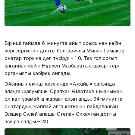
Бірінші таймда 6-минутта айып соққысынан кейін
кері серпілген допты болгариялық Милен Гамаков
қонақтар торына дәл түсірді – 1:0. Тез гол соғып
алғаннан кейін Нұркен Мазбаевтың шәкірттері
қорғанысты көбірек ойлады.
Ойынның екінші кезеңінде «Ақжайық» сапында
алаңға шабуылшы Оралхан Өміртаев шыққанымен,
ол көп ұзамай-ақ жарақат алып қалды. 94-минутта
қонақтардың жаппай алға кеткенін пайдаланған
Әлішер Сүлей қақпашы Степан Сикачтан допты
асыра салды – 2:0.