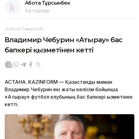
Ақбота Тұрсынбек
Авторлар
20:40, 07 Тамыз 2026
Владимир Чебурин «Атырау» бас
бапкері қызметінен кетті
АСТАНА. KAZINFORM — Қазақстандық маман
Владимир Чебурин екі жақты келісім бойынша
«Атырау» футбол клубының бас бапкері қызметінен
кетті.