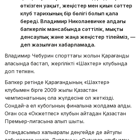
өткізген уақыт, жеңістер мен қиын сәттер
клуб тарихының бір бөлігі болып қала
береді. Владимир Николаевичке алдағы
бапкерлік мансабында сәттілік, мықты
денсаулық және жаңа жеңістер тілейміз, —
деп жазылған хабарламада.
Владимир Чебурин спорттағы жолын Қарағанды
қаласында бастап, жергілікті «Шахтер» клубында
доп тепкен.
Бапкер ретінде Қарағандының «Шахтер»
клубымен бірге 2009 жылы Қазақстан
чемпионатының қола жүлдесіне қол жеткізді.
Сондай-ақ ел кубогының финалына жолдама алды.
Оған қоса «Окжетпес» клубын қайтадан Қазақстан
Премьер-лигасына алып шықты.
Отандасымыз халықаралық деңгейде де айтулы
табыстарға жетіп, Литваның «Судува» клубымен