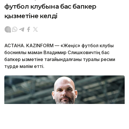
футбол клубына бас бапкер
қызметіне келді
АСТАНА. KAZINFORM — «Жеңіс» футбол клубы
босниялық маман Владимир Слишковичтің бас
бапкер қызметіне тағайындалғаны туралы ресми
түрде мәлім етті.