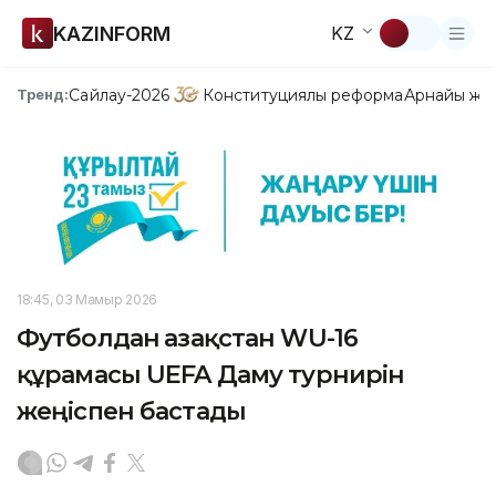
KAZINFORM
KZ
Сайлау-2026
Конституциялық реформа
Арнайы жо
Тренд:
18:45, 03 Мамыр 2026
Футболдан Қазақстан WU-16
құрамасы UEFA Даму турнирін
жеңіспен бастады