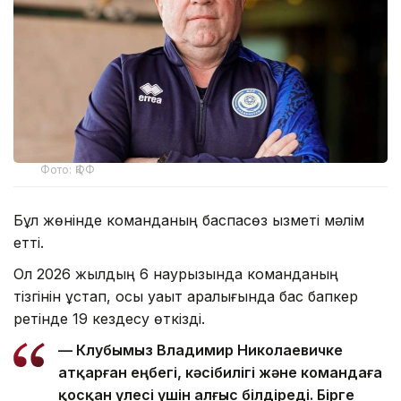
Фото: ҚФФ
Бұл жөнінде команданың баспасөз қызметі мәлім
етті.
Ол 2026 жылдың 6 наурызында команданың
тізгінін ұстап, осы уақыт аралығында бас бапкер
ретінде 19 кездесу өткізді.
— Клубымыз Владимир Николаевичке
атқарған еңбегі, кәсібилігі және командаға
қосқан үлесі үшін алғыс білдіреді. Бірге