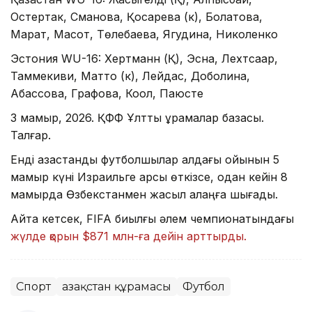
Остертак, Сманова, Қосарева (к), Болатова,
Марат, Мақсот, Төлебаева, Ягудина, Николенко
Эстония WU-16: Хертманн (Қ), Эсна, Лехтсаар,
Таммекиви, Матто (к), Лейдас, Доболина,
Абассова, Графова, Коол, Паюсте
3 мамыр, 2026. ҚФФ Ұлттық құрамалар базасы.
Талғар.
Енді қазақстандық футболшылар алдағы ойынын 5
мамыр күні Израильге қарсы өткізсе, одан кейін 8
мамырда Өзбекстанмен жасыл алаңға шығады.
Айта кетсек, FIFA биылғы әлем чемпионатындағы
жүлде қорын $871 млн-ға дейін арттырды.
Спорт
Қазақстан құрамасы
Футбол