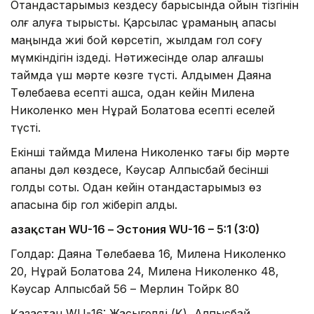
Отандастарымыз кездесу барысында ойын тізгінін
қолғ алуға тырысты. Қарсылас құраманың қақпасы
маңында жиі бой көрсетіп, жылдам гол соғу
мүмкіндігін іздеді. Нәтижесінде олар алғашқы
таймда үш мәрте көзге түсті. Алдымен Даяна
Төлебаева есепті ашса, одан кейін Милена
Николенко мен Нұрай Болатова есепті еселей
түсті.
Екінші таймда Милена Николенко тағы бір мәрте
қақпаны дәл көздесе, Кәусар Алпысбай бесінші
голды соқты. Одан кейін отандастарымыз өз
қақпасына бір гол жіберіп алды.
Қазақстан WU-16 – Эстония WU-16 – 5:1 (3:0)
Голдар: Даяна Төлебаева 16, Милена Николенко
20, Нұрай Болатова 24, Милена Николенко 48,
Кәусар Алпысбай 56 – Мерлин Тойрк 80
Қазақстан WU-16: Жақсыгелді (Қ), Алпысбай,