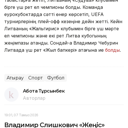
бірге үш рет ел чемпионы болды. Команда
еурокубоктарда сәтті өнер көрсетіп, UEFA
турнирлерінің плей-офф кезеңіне дейін жетті. Кейін
Литваның «Жальгирис» клубымен бірге үш мәрте
ел чемпионы және екі рет Литва кубогының
жеңімпазы атанды. Сондай-ақ Владимир Чебурин
Литвада үш рет «Жыл бапкері» атағына ие
болды
.
Атырау
Спорт
Футбол
Ақбота Тұрсынбек
Авторлар
19:01, 07 Тамыз 2026
Владимир Слишкович «Жеңіс»