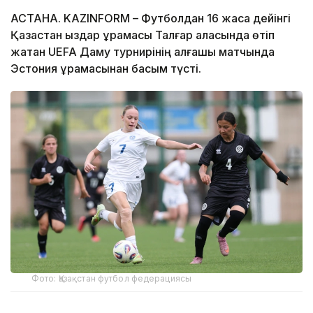
АСТАНА. KAZINFORM – Футболдан 16 жасқа дейінгі
Қазақстан қыздар құрамасы Талғар қаласында өтіп
жатқан UEFA Даму турнирінің алғашқы матчында
Эстония құрамасынан басым түсті.
Фото: Қазақстан футбол федерациясы