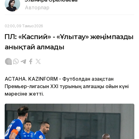
Авторлар
02:00, 09 Тамыз 2026
ҚПЛ: «Каспий» - «Ұлытау» жеңімпазды
анықтай алмады
АСТАНА. KAZINFORM - Футболдан Қазақстан
Премьер-лигасын ХХІ турының алғашқы ойын күні
мәресіне жетті.