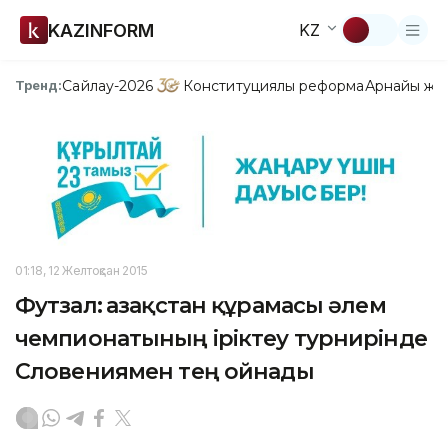
KAZINFORM
KZ
Сайлау-2026
Конституциялық реформа
Арнайы жо
Тренд:
01:18, 12 Желтоқсан 2015
Футзал: Қазақстан құрамасы әлем
чемпионатының іріктеу турнирінде
Словениямен тең ойнады