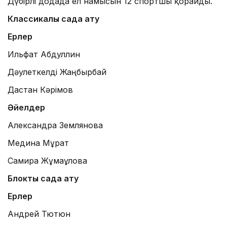
Дүбірлі додада ел намысын 12 спортшы қорғайды.
Классикалық садақ ату
Ерлер
Ильфат Абдуллин
Дәулеткелді Жаңбырбай
Дастан Кәрімов
Әйелдер
Александра Землянова
Медина Мұрат
Самира Жұмағұлова
Блоктық садақ ату
Ерлер
Андрей Тютюн