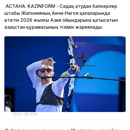
АСТАНА. KAZINFORM - Садақ атудан бапкерлер
штабы Жапонияның Аичи-Нагоя қалаларында
өтетін 2026 жылғы Азия ойындарына қатысатын
Қазақстан құрамасының тізімін жариялады.
Фото: ҚР ҰОК