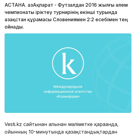
АСТАНА. ҚазАқпарат - Футзалдан 2016 жылғы әлем
чемпионаты іріктеу турнирінің екінші турында
Қазақстан құрамасы Словениямен 2:2 есебімен тең
ойнады.
Vesti.kz сайтынан алынған мәліметке қарағанда,
ойынның 10-минутында қазақстандықтардан