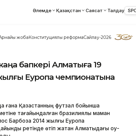
Әлемде
Қазақстан
Саясат
Талдау
SP
Арнайы жоба
Конституциялық реформа
Сайлау-2026
жаңа бапкері Алматыға 19
жылғы Еуропа чемпионатына
нда ғана Қазақстанның футзал бойынша
метіне тағайындалған бразилиялық маман
лос Барбоза 2014 жылғы Еуропа
йындық ретінде өтіп жатқан Алматыдағы оқу-