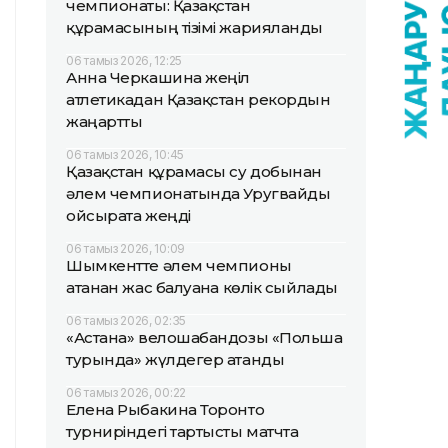
чемпионаты: Қазақстан
құрамасының тізімі жарияланды
06 тамыз 2026, 12:25
Анна Черкашина жеңіл
атлетикадан Қазақстан рекордын
жаңартты
06 тамыз 2026, 10:45
Қазақстан құрамасы су добынан
әлем чемпионатында Уругвайды
ойсырата жеңді
06 тамыз 2026, 10:09
Шымкентте әлем чемпионы
атанған жас балуанға көлік сыйлады
06 тамыз 2026, 02:35
«Астана» велошабандозы «Польша
турында» жүлдегер атанды
06 тамыз 2026, 00:22
Елена Рыбакина Торонто
турниріндегі тартысты матчта