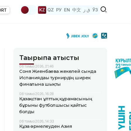
KZ
QZ
РУ
EN
中文
ق ز
ЎЗ
ORT
Тақырыпқа қатысты
06 тамыз 2026, 21:46
Соня Жиенбаева жекелей сында
Испаниядағы турнирдің ширек
финалына шықты
06 тамыз 2026, 16:28
Қазақстан ұлттық құрамасының
бұрынғы футболшысы қайтыс
болды
06 тамыз 2026, 14:33
Құзға өрмелеуден Азия