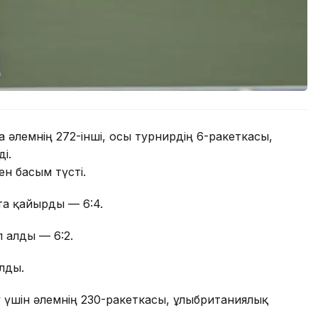
 әлемнің 272-інші, осы турнирдің 6-ракеткасы,
і.
ен басым түсті.
а қайырды — 6:4.
 алды — 6:2.
лды.
үшін әлемнің 230-ракеткасы, ұлыбританиялық