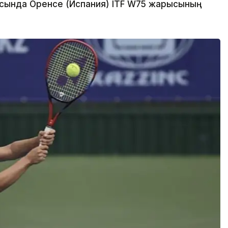
сында Оренсе (Испания) ITF W75 жарысының