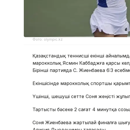
Фото: olympic.kz
Қазақстандық теннисші екінші айналымда
марокколық Ясмин Каббаджға қарсы келд
Бірінші партияда С. Жиенбаева 6:3 есебім
Екіншісінде марокколық спортшы қарымт
Үшінші, шешуші сетте Соня жеңісті жұлып
Тартысты бәсеке 2 сағат 4 минутқа созы
Соня Жиенбаева жартылай финалға шығу 
Алисия Дьюденимен таласады.