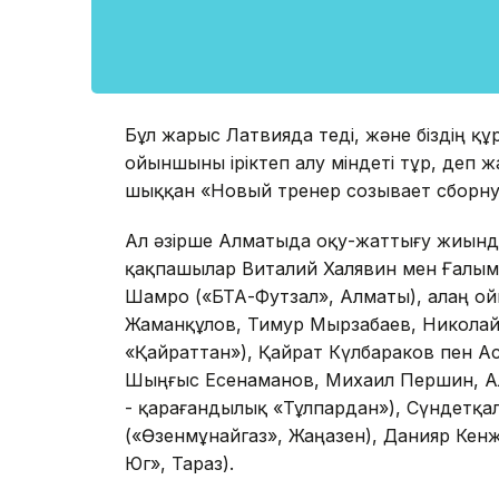
Бұл жарыс Латвияда өтеді, және біздің қ
ойыншыны іріктеп алу міндеті тұр, деп ж
шыққан «Новый тренер созывает сборну
Ал әзірше Алматыда оқу-жаттығу жиындар
қақпашылар Виталий Халявин мен Ғалым
Шамро («БТА-Футзал», Алматы), алаң ой
Жаманқұлов, Тимур Мырзабаев, Николай
«Қайраттан»), Қайрат Күлбараков пен Ас
Шыңғыс Есенаманов, Михаил Першин, А
- қарағандылық «Тұлпардан»), Сүндетқа
(«Өзенмұнайгаз», Жаңаөзен), Данияр Кенж
Юг», Тараз).