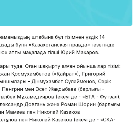
ұрамамыздың штабына бұл тізімнен үздік 14
азады бүгін «Казахстанская правда» газетінде
ю» атты мақалада тілші Юрий Макаров.
ы өтуде. Оған шақырту алған ойыншылар тізімі:
жан Қосмұхамбетов («Қайрат»), Григорий
ыншылары - Дінмұхамбет Сүлейменов, Серік
 Пенгрин мен Әсет Жақсыбаев (барлығы -
ылбек Мұхамедияров (екеуі де - «БТА - Футзал),
лександр Довгань және Роман Шорин (барлығы
ли Мамаев пен Николай Казаков
еғұлов пен Николай Казаков (екеуі де - «СКА-