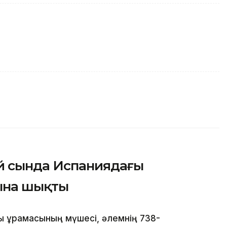
й сында Испаниядағы
ына шықты
қ құрамасының мүшесі, әлемнің 738-