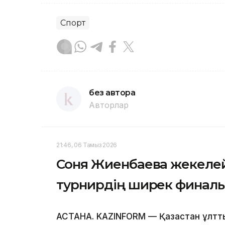
Спорт
без автора
Авторлар
21:46, 06 Тамыз 2026
Соня Жиенбаева жекеле
турнирдің ширек финал
АСТАНА. KAZINFORM — Қазақстан ұлтты