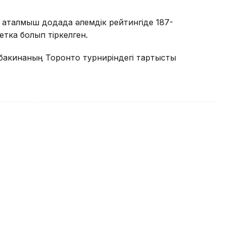
 аталмыш додада әлемдік рейтингіде 187-
етка болып тіркелген.
ыбакинаның Торонто турниріндегі тартысты