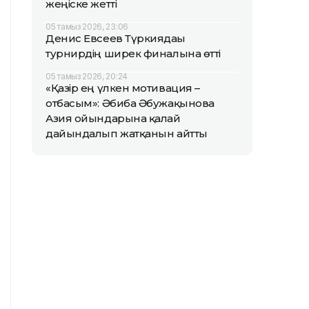
жеңіске жетті
05 тамыз 2026, 23:06
Денис Евсеев Түркиядағы
турнирдің ширек финалына өтті
05 тамыз 2026, 20:24
«Қазір ең үлкен мотивация –
отбасым»: Әбиба Әбужақынова
Азия ойындарына қалай
дайындалып жатқанын айтты