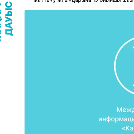
жаттығу жиындарына 19 ойыншы шақы