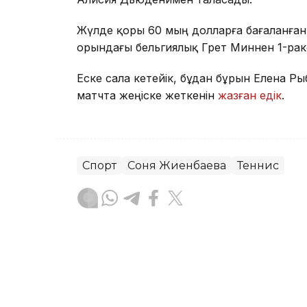
Жүлде қоры 60 мың долларға бағаланған
орындағы бельгиялық Грет Миннен 1-рак
Еске сала кетейік, бұдан бұрын Елена Р
матчта жеңіске жеткенін
жазған едік
.
Спорт
Соня Жиенбаева
Теннис
Ғайсағали Сейтақ
Авторлар