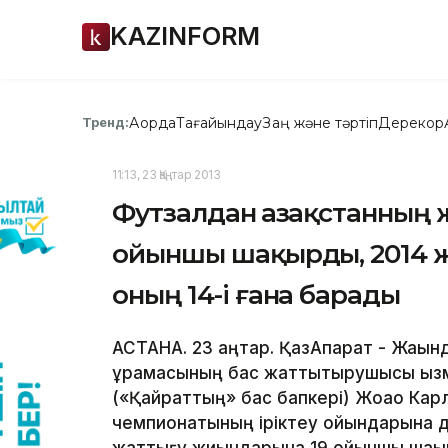
KAZINFORM
Ақорда
Тағайындау
Заң және тәртіп
Дерекқор
Тренд:
11:13, 23 Қаңтар 2013
Футзалдан Қазақстанның 
ойыншы шақырды, 2014 
оның 14-і ғана барады
АСТАНА. 23 қаңтар. ҚазАқпарат - Жақы
құрамасының бас жаттықтырушысы қыз
(«Қайраттың» бас бапкері) Жоао Кар
чемпионатының іріктеу ойындарына да