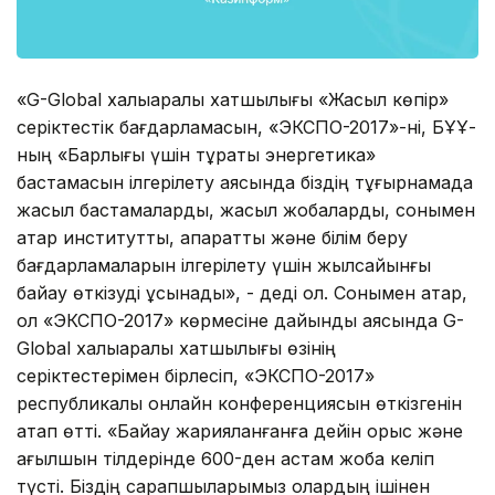
«G-Global халықаралық хатшылығы «Жасыл көпір»
серіктестік бағдарламасын, «ЭКСПО-2017»-ні, БҰҰ-
ның «Барлығы үшін тұрақты энергетика»
бастамасын ілгерілету аясында біздің тұғырнамада
жасыл бастамаларды, жасыл жобаларды, сонымен
қатар институттық, ақпараттық және білім беру
бағдарламаларын ілгерілету үшін жылсайынғы
байқау өткізуді ұсынады», - деді ол. Сонымен қатар,
ол «ЭКСПО-2017» көрмесіне дайындық аясында G-
Global халықаралық хатшылығы өзінің
серіктестерімен бірлесіп, «ЭКСПО-2017»
республикалық онлайн конференциясын өткізгенін
атап өтті. «Байқау жарияланғанға дейін орыс және
ағылшын тілдерінде 600-ден астам жоба келіп
түсті. Біздің сарапшыларымыз олардың ішінен