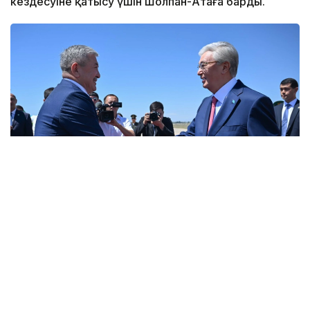
кездесуіне қатысу үшін Шолпан-Атаға барды.
Фото: Ақорда
Бұл туралы Ақорданың баспасөз қызметі хабарлады.