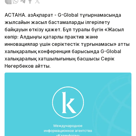
АСТАНА. ҚазАқпарат - G-Global тұғырнамасында
жылсайын жасыл бастамаларды ілгерілету
байқауын өткізу қажет. Бұл туралы бүгін «Жасыл
көпір: Алдыңғы қатарлы практив және
инновациялар үшін серіктестік тұрғынамасы» атты
халықаралық конференция барысында G-Global
халықаралық хатшылығының басшысы Серік
Нөгербеков айтты.