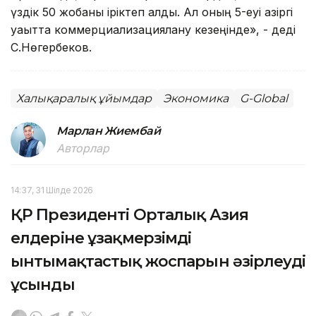
үздік 50 жобаны іріктеп алды. Ал оның 5-еуі қазіргі
уақытта коммерциализациялану кезеңінде», - деді
С.Нөгербеков.
Халықаралық ұйымдар
Экономика
G-Global
Марлан Жиембай
Авторлар
14:37, 31 Шілде 2026
ҚР Президенті Орталық Азия
елдеріне ұзақмерзімді
ынтымақтастық жоспарын әзірлеуді
ұсынды