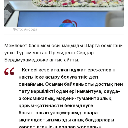
Фото: Ақорда
Мемлекет басшысы осы маңызды Шартқа қосылғаны
үшін Түрікменстан Президенті Сердар
Бердімұхамедовке алғыс айтты.
– Келесі кезең аталған құжат ережелерін
нақты іске асыру болуға тиіс деп
санаймын. Осыған байланысты достық пен
тату көршілікті одан әрі нығайтуға, сауда-
экономикалық, мәдени-гуманитарлық
қарым-қатынасты бекемдеуге
бағытталған ұзақмерзімді өзара
ықпалдастығымыздың анық бағдарлары
көрсетілген іс-шаралар жоспарын