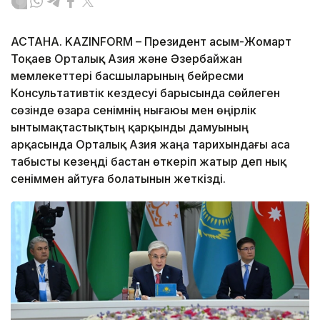
АСТАНА. KAZINFORM – Президент Қасым-Жомарт
Тоқаев Орталық Азия және Әзербайжан
мемлекеттері басшыларының бейресми
Консультативтік кездесуі барысында сөйлеген
сөзінде өзара сенімнің нығаюы мен өңірлік
ынтымақтастықтың қарқынды дамуының
арқасында Орталық Азия жаңа тарихындағы аса
табысты кезеңді бастан өткеріп жатыр деп нық
сеніммен айтуға болатынын жеткізді.