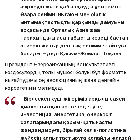
әзірлеуді және қабылдауды ұсынамын.
Өзара сенімнің нығаюы мен өңірлік
ынтымақтастықтың қарқынды дамуының
арқасында Орталық Азия жаңа
тарихындағы аса табысты кезеңді бастан
өткеріп жатыр деп нық сеніммен айтуға
болады, – деді Қасым-Жомарт Тоқаев.
Президент Әзербайжанның Консультативті
кездесулердің толық мүшесі болуы бұл форматты
нығайтудағы оң эволюцияның жаңа деңгейін
көрсететінін мәлімдеді.
– Бірлескен күш-жігеріміз арқылы саяси
диалогты одан әрі тереңдетуге,
инвестиция, энергетика, өнеркәсіп
салаларындағы қарым-қатынасты
жандандыруға, бірыңғай көлік-логистика
жүйесін қалыптастыруға қолайлы жағдай