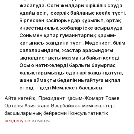
жасалуда. Соңғы жылдары өңірішілік сауда
ұдайы өсіп, іскерлік байланыс кеңейе түсті.
Бірлескен кәсіпорындар құрылып, ортақ
инвестициялық жобалар іске асырылуда.
Сонымен қатар гуманитарлық қарым-
қатынасы жандана түсті. Мәдениет, білім
салаларындағы, жастар арасындағы
ықпалдастықтың мазмұны байып келеді.
Осы оң нәтижелердің барлығы бауырлас
халықтарымызды одан әрі жақындатуға,
және аймақтың беделін нығайтуға ықпал
етеді, – деді Мемлекет басшысы.
Айта кетейік, Президент Қасым-Жомарт Тоқаев
Орталық Азия және Әзербайжан мемлекеттері
басшыларының бейресми Консультативтік
кездесуіне
қатысты.