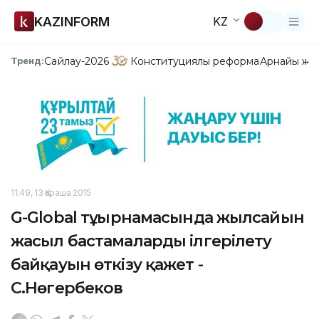
KAZINFORM
KZ
Сайлау-2026
Конституциялық реформа
Арнайы жо
Тренд:
11:49, 13 Қараша 2015
G-Global тұғырнамасында жылсайын
жасыл бастамаларды ілгерілету
байқауын өткізу қажет -
С.Нөгербеков