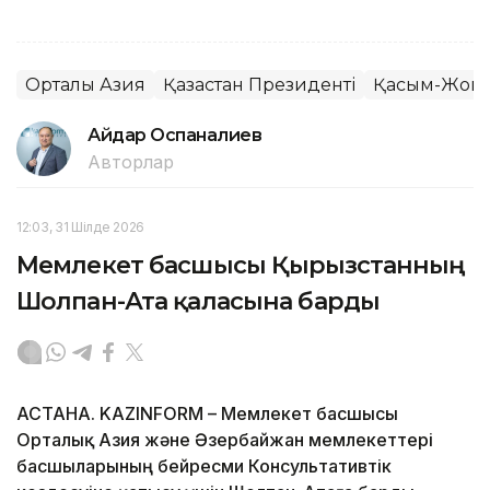
Орталық Азия
Қазақстан Президенті
Қасым-Жомар
Айдар Оспаналиев
Авторлар
12:03, 31 Шілде 2026
Мемлекет басшысы Қырғызстанның
Шолпан-Ата қаласына барды
АСТАНА. KAZINFORM – Мемлекет басшысы
Орталық Азия және Әзербайжан мемлекеттері
басшыларының бейресми Консультативтік