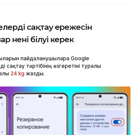
елерді сақтау ережесін
р нені білуі керек
ыларын пайдаланушыларға Google
 сақтау тәртібінің өзгеретіні туралы
ралы
24 kg
жазды.