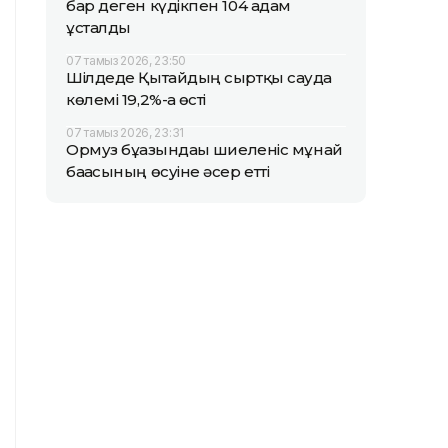
бар деген күдікпен 104 адам
ұсталды
07 тамыз 2026, 23:50
Шілдеде Қытайдың сыртқы сауда
көлемі 19,2%-ға өсті
07 тамыз 2026, 23:31
Ормуз бұғазындағы шиеленіс мұнай
бағасының өсуіне әсер етті