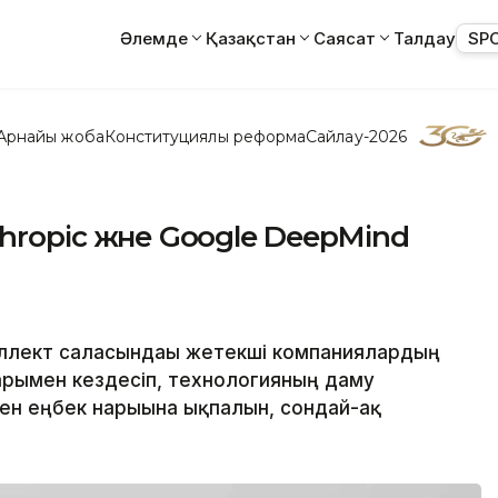
Әлемде
Қазақстан
Саясат
Талдау
SP
Арнайы жоба
Конституциялық реформа
Сайлау-2026
hropic және Google DeepMind
лект саласындағы жетекші компаниялардың
рымен кездесіп, технологияның даму
ен еңбек нарығына ықпалын, сондай-ақ