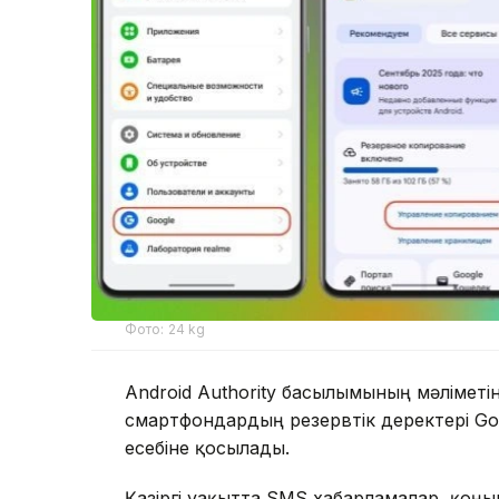
Фото: 24 kg
Android Authority басылымының мәліметі
смартфондардың резервтік деректері Go
есебіне қосылады.
Қазіргі уақытта SMS хабарламалар, қоңы