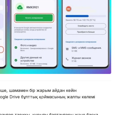
нше, шамамен бір жарым айдан кейін
ogle Drive бұлттық қоймасының жалпы көлемі
раулар тарихы, құрылғы баптаулары және басқа