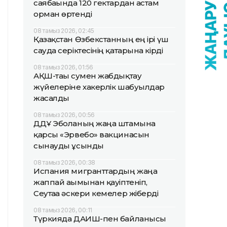
саябағында 120 гектардан астам
орман өртенді
08 тамыз 2026, 02:45
Қазақстан Өзбекстанның ең ірі үш
сауда серіктесінің қатарына кірді
08 тамыз 2026, 01:56
АҚШ-тағы сумен жабдықтау
жүйелеріне хакерлік шабуылдар
жасалды
08 тамыз 2026, 00:56
ДДҰ Эболаның жаңа штамына
қарсы «Эрвебо» вакцинасын
сынауды ұсынды
08 тамыз 2026, 00:38
Испания мигранттардың жаңа
жаппай ағымынан қауіптеніп,
Сеутаға әскери кемелер жіберді
08 тамыз 2026, 00:11
Түркияда ДАИШ-пен байланысы