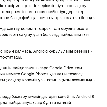
к көшірмелер тегін берілетін бұлттық сақтау
ежелер күшіне енгеннен кейін бұл деректер
 және басқа файлдар сияқты орын алатын болады.
ді сақтау көлемін тезірек толтыруына әкелуі
еректерін сақтау үшін белсенді пайдаланатын
ос орын қалмаса, Android құрылғылары резервтік
 тоқтатады.
у үшін пайдаланушыларға Google Drive-тағы
ын немесе Google Photos қызметін тазалау
ттық сақтау көлемін ұсынатын ақылы жазылымды
ерді басқару мүмкіндіктерін кеңейтті. Android 9
ларда пайдаланушылар бұлтта қандай