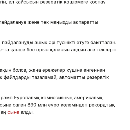
гін, ал қайсысын резервтік көшірмеге қоспау
і пайдалануға және тек маңызды ақпаратты
пайдалануды ашық әрі түсінікті етуге бағытталған.
e-та қанша бос орын қалғанын алдын ала тексеріп
 жақын болса, жаңа ережелер күшіне енгеннен
тық файлдарды тазаламай, автоматты резервтік
 Трамп Еуропалық комиссияның америкалық
ына салған 890 млн еуро көлеміндегі рекордтық
таң
сынға
алды.