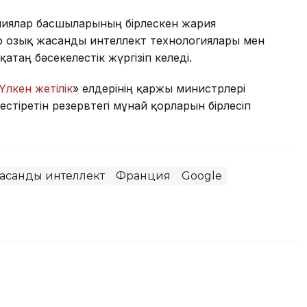
ниялар басшыларының бірлескен жария
лар озық жасанды интеллект технологиялары мен
қатаң бәсекелестік жүргізіп келеді.
Үлкен жетілік
» елдерінің қаржы министрлері
стіретін резервтегі мұнай қорларын бірлесіп
асанды интеллект
Франция
Google