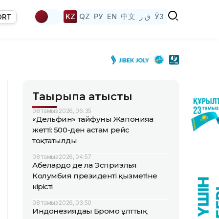
KZ
QZ
РУ
EN
中文
ق ز
ЎЗ
ORT
Тақырыпқа қатысты
08 тамыз 2026, 06:35
«Дельфин» тайфуны Жапонияға
жетті: 500-ден астам рейс
тоқтатылды
08 тамыз 2026, 04:57
Абелардо де ла Эсприэлья
Колумбия президенті қызметіне
кірісті
08 тамыз 2026, 03:50
Индонезиядағы Бромо ұлттық