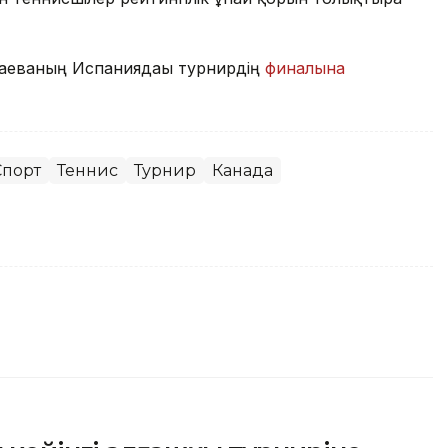
баеваның Испаниядағы турнирдің
финалына
Спорт
Теннис
Турнир
Канада