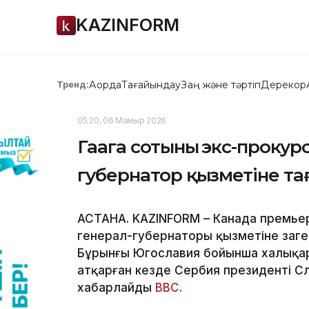
KAZINFORM
Ақорда
Тағайындау
Заң және тәртіп
Дерекқор
Тренд:
05:20, 06 Мамыр 2026
Гаага сотының экс-проку
губернатор қызметіне т
АСТАНА. KAZINFORM – Канада премьер
генерал-губернаторы қызметіне заңг
Бұрынғы Югославия бойынша халықар
атқарған кезде Сербия президенті С
хабарлайды
ВВС
.