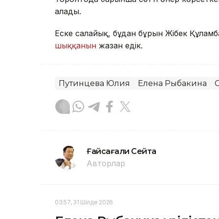
алады.
Еске салайық, бұдан бұрын Жібек Құлам
шыққанын
жазған едік.
Путинцева Юлия
Елена Рыбакина
Ғайсағали Сейтақ
Авторлар
03:57, 31 Шілде 2026