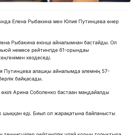
сында Елена Рыбакина мен Юлия Путинцева өнер
лена Рыбакина екінші айналымнан бастайды. Ол
ньюй немесе рейтингіде 61-орындағы
еңгенімен кездеседі.
ия Путинцева алғашқы айналымда әлемнің 57-
ерлік байқасады.
 өкілі Арина Соболенко бастаған маңдайалды
к шыққан еді. Биыл ол жарақатына байланысты
н теннисшілер рейтингілік ұпай қорын толықтыра