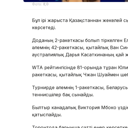
Фото: ҚТФ
Бұл ірі жарыста Қазақстаннан жекелей 
көрсетеді.
Доданың 2-ракеткасы болып тіркелген Е
әлемнің 42-ракеткасы, қытайлық Ван Си
аустралиялық Дарья Касаткинаның қай ж
WTA рейтингісінде 81-орында тұрған Юл
ракеткасы, қытайлық Чжан Шуаймен шеб
Турнирде әлемнің 1-ракеткасы, Беларусь
теннисшілер бақ сынайды.
Былтыр канадалық Виктория Мбоко үзді
қатыспайды.
Торонтода барынша сәтті өнер көрсетке