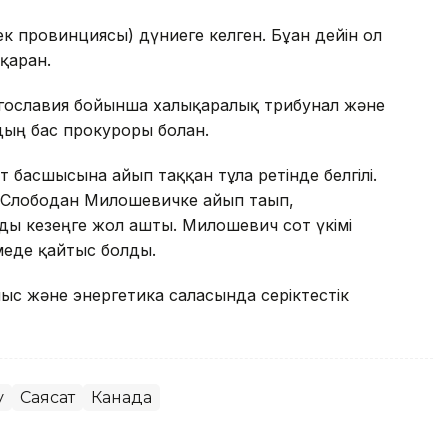
 провинциясы) дүниеге келген. Бұған дейін ол
қарған.
гославия бойынша халықаралық трибунал және
ың бас прокуроры болған.
 басшысына айып таққан тұлға ретінде белгілі.
і Слободан Милошевичке айып тағып,
ды кезеңге жол ашты. Милошевич сот үкімі
меде қайтыс болды.
ныс және энергетика саласында серіктестік
у
Саясат
Канада