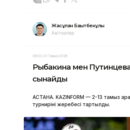
Жасұлан Бақытбекұлы
Авторлар
08:02, 01 Тамыз 2026
Рыбакина мен Путинцева
сынайды
АСТАНА. KAZINFORM — 2-13 тамыз ара
турнирінің жеребесі тартылды.