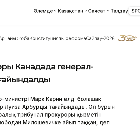
Әлемде
Қазақстан
Саясат
Талдау
SP
Арнайы жоба
Конституциялық реформа
Сайлау-2026
роры Канадада генерал-
ағайындалды
-министрі Марк Карни елдің болашақ
ер Луиза Арбурды тағайындады. Ол бұрын
алық трибунал прокуроры қызметін
лободан Милошевичке айып таққан, деп