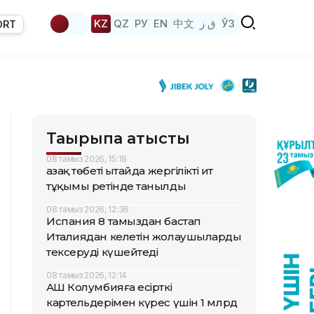
KZ
QZ
РУ
EN
中文
ق ز
ЎЗ
ORT
Тақырыпқа қатысты
08 тамыз 2026, 15:18
Қазақ төбеті Қытайда жергілікті ит
тұқымы ретінде танылды
08 тамыз 2026, 12:36
Испания 8 тамыздан бастап
Италиядан келетін жолаушыларды
тексеруді күшейтеді
08 тамыз 2026, 12:14
АҚШ Колумбияға есірткі
картельдерімен күрес үшін 1 млрд