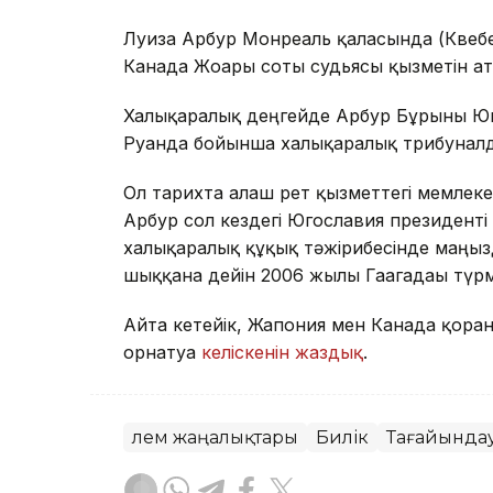
Луиза Арбур Монреаль қаласында (Квебек
Канада Жоғарғы соты судьясы қызметін ат
Халықаралық деңгейде Арбур Бұрынғы Ю
Руанда бойынша халықаралық трибуналд
Ол тарихта алғаш рет қызметтегі мемлекет
Арбур сол кездегі Югославия президент
халықаралық құқық тәжірибесінде маңыз
шыққанға дейін 2006 жылы Гаагадағы түр
Айта кетейік, Жапония мен Канада қорға
орнатуға
келіскенін жаздық
.
Әлем жаңалықтары
Билік
Тағайында