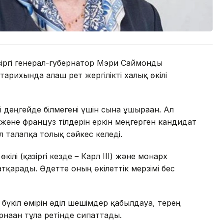
зіргі генерал-губернатор Мэри Саймонды
рихында алғаш рет жергілікті халық өкілі
 деңгейде білмегені үшін сынға ұшыраған. Ал
н және француз тілдерін еркін меңгерген кандидат
л талапқа толық сәйкес келеді.
ілі (қазіргі кезде – Карл III) және монарх
қарады. Әдетте оның өкілеттік мерзімі бес
үкіл өмірін әділ шешімдер қабылдауға, терең
рнаған тұлға ретінде сипаттады.