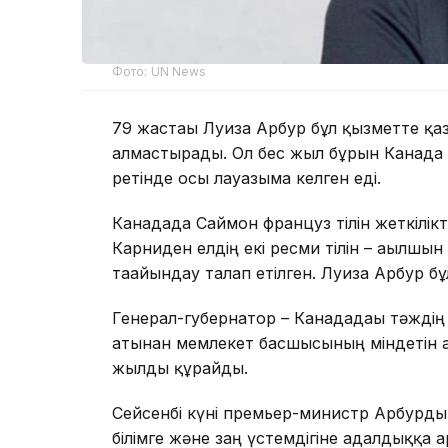
Фото: UN News
79 жастағы Луиза Арбур бұл қызметте қа
алмастырады. Ол бес жыл бұрын Канада та
ретінде осы лауазымға келген еді.
Канадада Саймон француз тілін жеткілікті
Карниден елдің екі ресми тілін – ағылшы
тағайындау талап етілген. Луиза Арбур бұ
Генерал-губернатор – Канададағы тәждің өк
атынан мемлекет басшысының міндетін ат
жылды құрайды.
Сейсенбі күні премьер-министр Арбурды б
білімге және заң үстемдігіне адалдыққа а