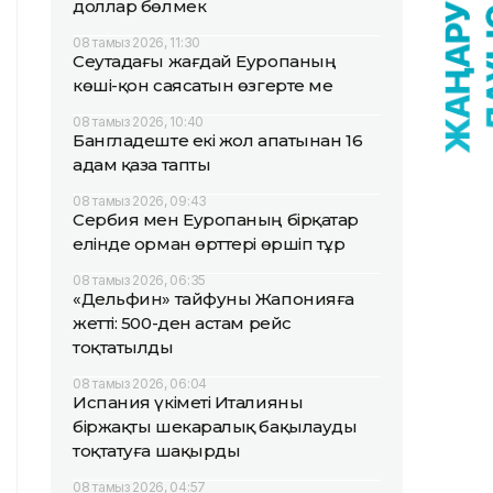
доллар бөлмек
08 тамыз 2026, 11:30
Сеутадағы жағдай Еуропаның
көші-қон саясатын өзгерте ме
08 тамыз 2026, 10:40
Бангладеште екі жол апатынан 16
адам қаза тапты
08 тамыз 2026, 09:43
Сербия мен Еуропаның бірқатар
елінде орман өрттері өршіп тұр
08 тамыз 2026, 06:35
«Дельфин» тайфуны Жапонияға
жетті: 500-ден астам рейс
тоқтатылды
08 тамыз 2026, 06:04
Испания үкіметі Италияны
біржақты шекаралық бақылауды
тоқтатуға шақырды
08 тамыз 2026, 04:57