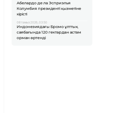
Абелардо де ла Эсприэлья
Колумбия президенті қызметіне
кірісті
08 тамыз 2026, 03:50
Индонезиядағы Бромо ұлттық
саябағында 120 гектардан астам
орман өртенді