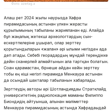
Фото: azertag.a
Алғаш рет 2024 жылғы наурызда Хафра
пирамидасының астынан үлкен жерасты
құрылымының табылғаны жарияланған еді. Алайда
бұл жаңалық жетекші археологтардың сын-
ескертпелеріне ұшырап, олар зерттеу
қорытындыларын «жалған» әрі ғылыми негізден ада
деп атады. Себебі георадардың мұндай тереңдікке
дейін сканерлей алмайтынын алға тартқан болатын.
Соған қарамастан, бірнеше айдан кейін зерттеу
тобы ең кіші негізгі пирамида Менкаура астынан
да осындай шахталар табылғанын хабарлады.
Зерттеудің авторы әрі Шотландиядағы Стратклайд
университетінің радиолокация маманы Филиппо
Биондидің айтуынша, алынған мәліметтер
Менкаура пирамидасының астында Хафрадағыдай