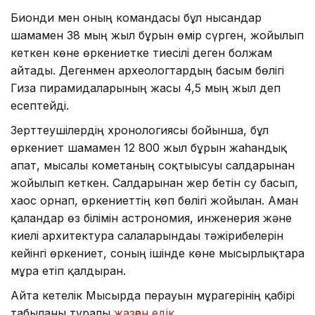
Бионди мен оның командасы бұл нысандар
шамамен 38 мың жыл бұрын өмір сүрген, жойылып
кеткен көне өркениетке тиесілі деген болжам
айтады. Дегенмен археологтардың басым бөлігі
Гиза пирамидаларының жасы 4,5 мың жыл деп
есептейді.
Зерттеушілердің хронологиясы бойынша, бұл
өркениет шамамен 12 800 жыл бұрын жаһандық
апат, мысалы кометаның соқтығысуы салдарынан
жойылып кеткен. Салдарынан жер бетін су басып,
хаос орнап, өркениеттің көп бөлігі жойылған. Аман
қалғандар өз білімін астрономия, инженерия және
киелі архитектура салаларындағы тәжірибелерін
кейінгі өркениет, соның ішінде көне мысырлықтарға
мұра етіп қалдырған.
Айта кетелік Мысырда перғауын мұрагерінің қабірі
табылғаны туралы
жазған едік
.