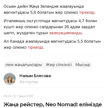
Осыған дейін Жаңа Зеландия жағалауында
магнитудасы 5,6 болатын жер сілкінісі
тіркелді
.
Италияның оңтүстігінде магнитудасы 4,7 болған
күшті жер сілкінісі салдарынан 26 адам зардап
шегіп, жүздеген тұрғын
эвакуацияланды
.
Ал Канада жағалауында магнитудасы 5,5 болатын
жер сілкінісі
тіркелді
.
Әлем жаңалықтары
Жер сілкінісі
Мысыр
Назым Бөлесова
Авторлар
09:05, 02 Тамыз 2026
Жаңа рейстер, Neo Nomad: елімізде