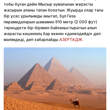
тобы бұған дейін Мысыр аумағынан жерасты
жасырын қаланы тапқан болатын. Жуырда олар тағы
бір ұқсас құрылымды анықтап, бұл Гиза
пирамидаларын шамамен 910 метр (2 000 фут)
тереңдікте бір-бірімен байланыстыратын алып
жерасты кешенінің бар екенін «дәлелдейді» деп
мәлімдеді, деп хабарлайды
АЗЕРТАДЖ
.