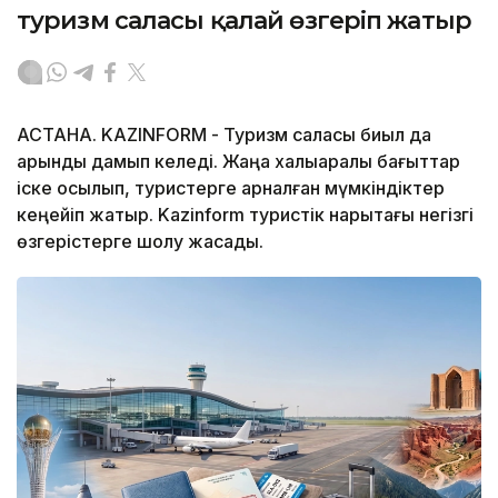
туризм саласы қалай өзгеріп жатыр
АСТАНА. KAZINFORM - Туризм саласы биыл да
қарқынды дамып келеді. Жаңа халықаралық бағыттар
іске қосылып, туристерге арналған мүмкіндіктер
кеңейіп жатыр. Kazinform туристік нарықтағы негізгі
өзгерістерге шолу жасады.