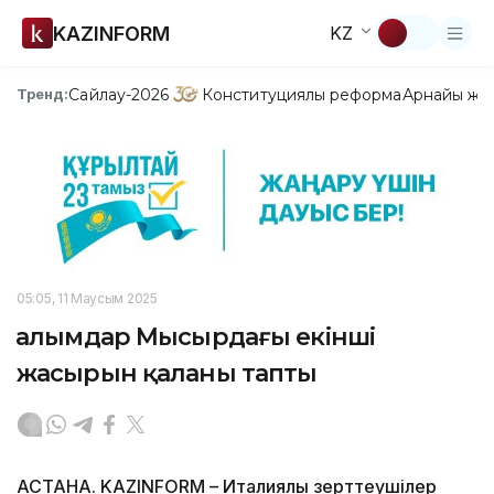
KAZINFORM
KZ
Сайлау-2026
Конституциялық реформа
Арнайы жо
Тренд:
05:05, 11 Маусым 2025
Ғалымдар Мысырдағы екінші
жасырын қаланы тапты
АСТАНА. KAZINFORM – Италиялық зерттеушілер