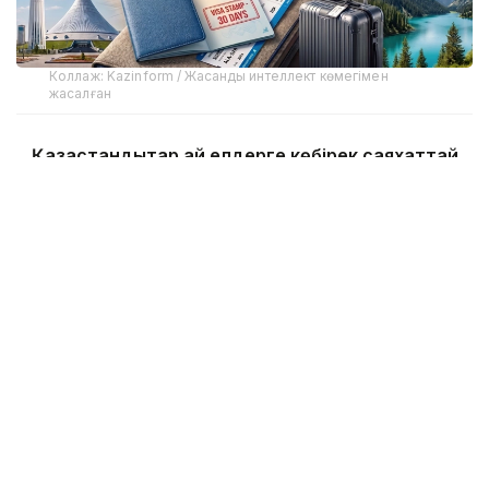
Коллаж: Kazinform / Жасанды интеллект көмегімен
жасалған
Қазақстандықтар қай елдерге көбірек саяхаттай
бастады
2026 жылғы жазғы туристік маусымда
қазақстандықтардың саяхат таңдауында бірқатар
өзгеріс байқалып отыр. Биыл шетелдік бағыттар
арасында Вьетнам, Мысыр, Тайланд, Түркия,
Қытай және Мальдив аралдары сұранысқа ие.
Қазақстан Республикасы Туризм және спорт
министрлігі Туризм индустриясы комитетінің
мәліметінше, 2025-2026 жылы Вьетнам мен
Мысырға сұраныс өскен, ал Қытай визасыз режим
мен тікелей рейстердің арқасында позициясын