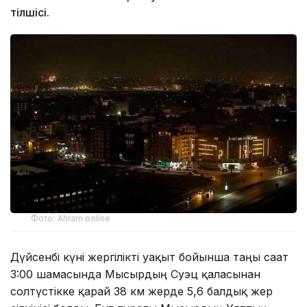
тілшісі.
Фото: Ahram online
Дүйсенбі күні жергілікті уақыт бойынша таңғы сағат
3:00 шамасында Мысырдың Суэц қаласынан
солтүстікке қарай 38 км жерде 5,6 балдық жер