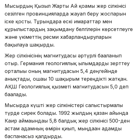
Мысырдың Қызыл Жарты Ай қоғамы жер сілкінісі
сезілген провинцияларда жауап беру жоспарын
іске қосты. Тұрғындарға ескі ғимараттар мен
құрылыстардың зақымдану белгілерін көрсетпеуге
және үкіметтің ресми хабарландыруларын
бақылауға шақырды.
Жер сілкінісінің магнитудасы әртүрлі бағаланып
отыр. Германия геологиялық ғылымдарды зерттеу
орталығы оның магнитудасын 5,4 деңгейінде
анықтады, ошағы 10 шақырым тереңдікті жатқан.
АҚШ Геологиялық қызметі магнитудасын 5,0 деп
бағалады.
Мысырда күшті жер сілкіністері салыстырмалы
түрде сирек болады. 1992 жылдың қазан айында
Каир аймағындағы 5,8 балдық жер сілкінісі 500-ден
астам адамның өмірін қиып, мыңдаған адамды
баспанасыз қалдырды.