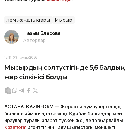
Әлем жаңалықтары
Мысыр
Назым Бөлесова
Авторлар
15:11, 03 Тамыз 2026
Мысырдың солтүстігінде 5,6 балдық
жер сілкінісі болды
АСТАНА. KAZINFORM — Жерасты дүмпулері елдің
бірнеше аймағында сезілді. Құрбан болғандар мен
қираулар туралы ақпарат түскен жоқ, деп хабарлайды
Kazinform
агенттігінің Таяу Шығыстағы меншікті