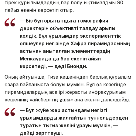
тірек құрылымдардың бар болу ықтималдығы 90
пайыз екенін көрсетіп отыр.
— Біз бұл қорытындыға томография
деректерін объективті талдау арқылы
келдік. Бұл құрылымдар эксперименттік
өлшеулер негізінде Хафра пирамидасының
астынан анықталған элементтердің
Менкаурада да бар екенін айқын
көрсетеді, — деді Бионди.
Оның айтуынша, Гиза кешеніндегі барлық құрылым
өзара байланыста болуы мүмкін. Бұл өз кезегінде
пирамидалардың аса ірі жерасты инфрақұрылым
кешенінің «айсбергтің ұшы» ғана екенін дәлелдейді.
— Бұл жүйе жер астындағы негізгі
құрылымдарды жалғайтын туннельдерден
тұратын тығыз желіні құрауы мүмкін, —
дейді зерттеуші.