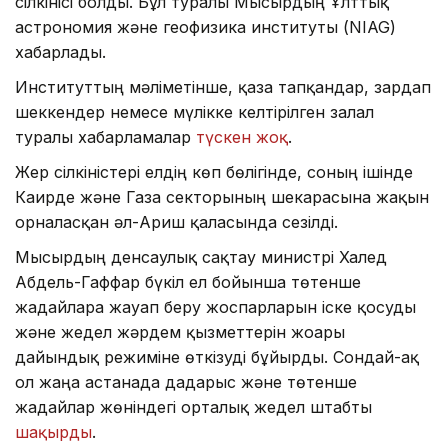
сілкінісі болды. Бұл туралы Мысырдың Ұлттық
астрономия және геофизика институты (NIAG)
хабарлады.
Институттың мәліметінше, қаза тапқандар, зардап
шеккендер немесе мүлікке келтірілген залал
туралы хабарламалар
түскен жоқ
.
Жер сілкіністері елдің көп бөлігінде, соның ішінде
Каирде және Газа секторының шекарасына жақын
орналасқан әл-Ариш қаласында сезілді.
Мысырдың денсаулық сақтау министрі Халед
Абдель-Гаффар бүкіл ел бойынша төтенше
жағдайларға жауап беру жоспарларын іске қосуды
және жедел жәрдем қызметтерін жоғары
дайындық режиміне өткізуді бұйырды. Сондай-ақ
ол жаңа астанада дағдарыс және төтенше
жағдайлар жөніндегі орталық жедел штабты
шақырды
.