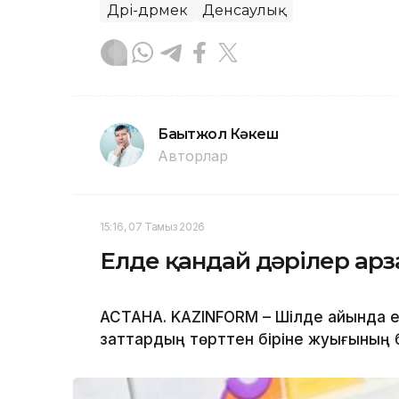
Дәрі-дәрмек
Денсаулық
Бақытжол Кәкеш
Авторлар
15:16, 07 Тамыз 2026
Елде қандай дәрілер ар
АСТАНА. KAZINFORM – Шілде айында ел
заттардың төрттен біріне жуығының 