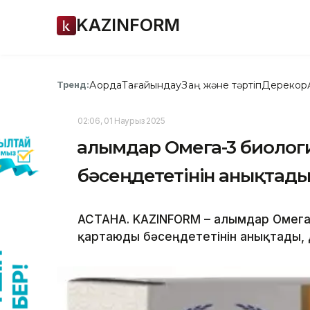
KAZINFORM
Ақорда
Тағайындау
Заң және тәртіп
Дерекқор
Тренд:
02:06, 01 Наурыз 2025
Ғалымдар Омега-3 биоло
бәсеңдететінін анықтад
АСТАНА. KAZINFORM – Ғалымдар Омега
қартаюды бәсеңдететінін анықтады,