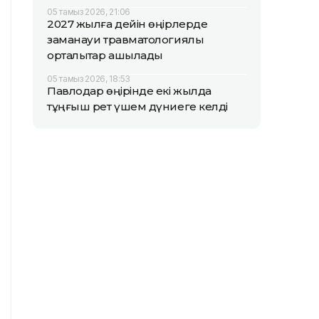
05 тамыз 2026, 21:06
2027 жылға дейін өңірлерде
заманауи травматологиялық
орталықтар ашылады
05 тамыз 2026, 18:53
Павлодар өңірінде екі жылда
тұңғыш рет үшем дүниеге келді