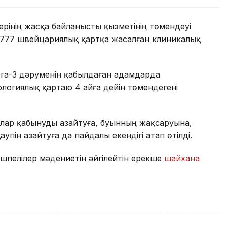
рінің жасқа байланысты қызметінің төмендеуі
е 777 швейцариялық қартқа жасалған клиникалық
мега-3 дәруменін қабылдаған адамдарда
огиялық қартаю 4 айға дейін төмендегені
лар қабынуды азайтуға, буынның жақсаруына,
аупін азайтуға да пайдалы екендігі атап өтілді.
көшпелілер мәдениетін әйгілейтін ерекше
шайхана