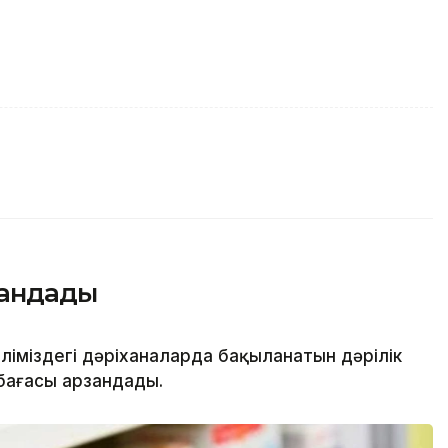
зандады
іміздегі дәріханаларда бақыланатын дәрілік
бағасы арзандады.