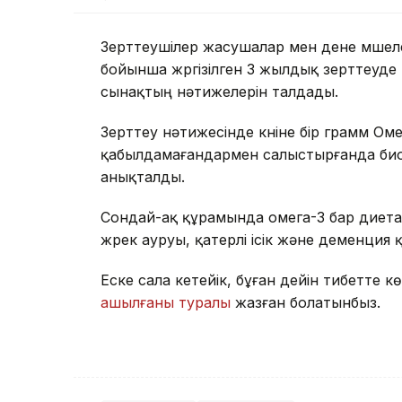
Зерттеушілер жасушалар мен дене мүшеле
бойынша жүргізілген 3 жылдық зерттеуд
сынақтың нәтижелерін талдады.
Зерттеу нәтижесінде күніне бір грамм О
қабылдамағандармен салыстырғанда биол
анықталды.
Сондай-ақ құрамында омега-3 бар диета
жүрек ауруы, қатерлі ісік және деменция қ
Еске сала кетейік, бұған дейін тибетте 
ашылғаны туралы
жазған болатынбыз.