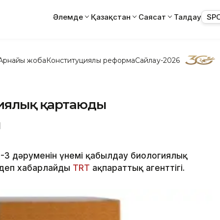
Әлемде
Қазақстан
Саясат
Талдау
SP
Арнайы жоба
Конституциялық реформа
Сайлау-2026
гиялық қартаюды
ы
-3 дәруменін үнемі қабылдау биологиялық
 деп хабарлайды
TRT
ақпараттық агенттігі.