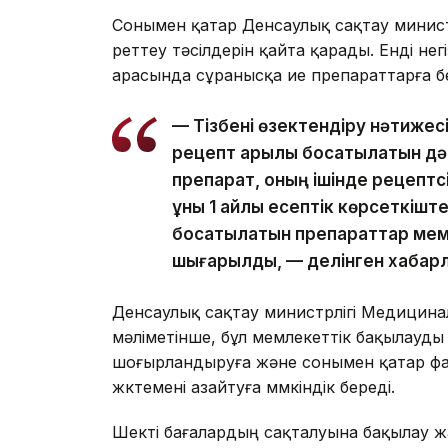
Сонымен қатар Денсаулық сақтау министр
реттеу тәсілдерін қайта қарады. Енді не
арасында сұранысқа ие препараттарға бе
— Тізбені өзектендіру нәтижес
рецепт арқылы босатылатын дәр
препарат, оның ішінде рецептс
құны 1 айлық есептік көрсеткіш
босатылатын препараттар мемл
шығарылды, — делінген хабар
Денсаулық сақтау министрлігі Медицина
мәліметінше, бұл мемлекеттік бақылауды 
шоғырландыруға және сонымен қатар фар
жүктемені азайтуға мүмкіндік береді.
Шекті бағалардың сақталуына бақылау ж