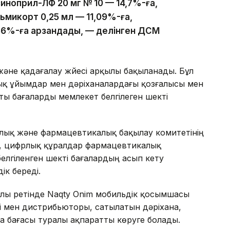
зиноприл-ЛФ 20 мг № 10 — 14,7%-ға,
льмикорт 0,25 мл — 11,09%-ға,
,86%-ға арзандады, — делінген ДСМ
және қадағалау жүйесі арқылы бақыланады. Бұл
ық ұйымдар мен дәріханалардағы қозғалысы мен
қты бағаларды мемлекет белгілеген шекті
лық және фармацевтикалық бақылау комитетінің
а, цифрлық құралдар фармацевтикалық
белгіленген шекті бағалардың асып кету
ік береді.
лы ретінде Naqty Onim мобильдік қосымшасы
і мен дистрибьюторы, сатылатын дәріхана,
да бағасы туралы ақпаратты көруге болады.