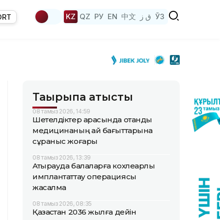
KZ
QZ
РУ
EN
中文
ق ز
ЎЗ
ORT
Тақырыпқа қатысты
08 тамыз 2026, 14:59
Шетелдіктер арасында отандық
медицинаның қай бағыттарына
сұраныс жоғары
08 тамыз 2026, 13:39
Атырауда балаларға кохлеарлық
имплантаттау операциясы
жасалмақ
08 тамыз 2026, 08:35
Қазақстан 2036 жылға дейін