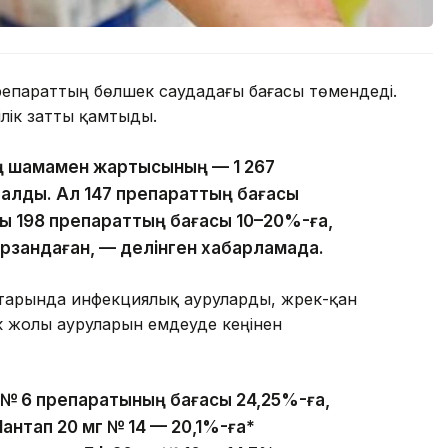
репараттың бөлшек саудадағы бағасы төмендеді.
ілік затты қамтыды.
ың шамамен жартысының — 1 267
 қалды. Ал 147 препараттың бағасы
ы 198 препараттың бағасы 10–20%-ға,
арзандаған, — делінген хабарламада.
атарында инфекциялық ауруларды, жүрек-қан
к жолы ауруларын емдеуде кеңінен
г № 6 препаратының бағасы 24,25%-ға,
антап 20 мг № 14 — 20,1%-ға*