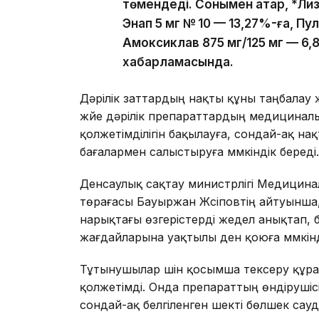
төмендеді. Сонымен қатар, *Ли
Энап 5 мг № 10 — 13,27%-ға, Пу
Амоксиклав 875 мг/125 мг — 6
хабарламасында.
Дәрілік заттардың нақты құны таңбалау 
жүйе дәрілік препараттардың медицинал
қолжетімділігін бақылауға, сондай-ақ на
бағалармен салыстыруға мүмкіндік береді.
Денсаулық сақтау министрлігі Медицина
төрағасы Бауыржан Жүсіповтің айтуынш
нарықтағы өзгерістерді жедел анықтап, 
жағдайларына уақтылы ден қоюға мүмкінд
Тұтынушылар үшін қосымша тексеру құра
қолжетімді. Онда препараттың өндірушіс
сондай-ақ белгіленген шекті бөлшек сау