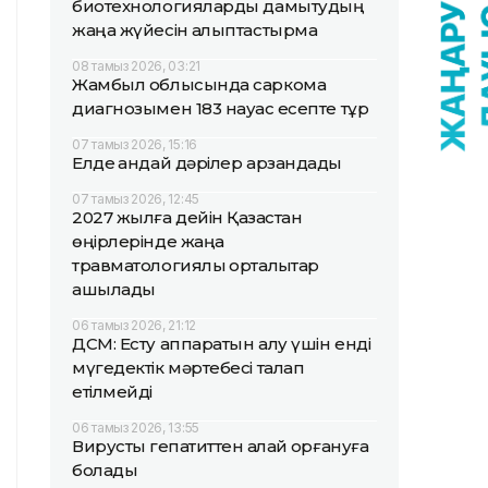
биотехнологияларды дамытудың
жаңа жүйесін қалыптастырмақ
08 тамыз 2026, 03:21
Жамбыл облысында саркома
диагнозымен 183 науқас есепте тұр
07 тамыз 2026, 15:16
Елде қандай дәрілер арзандады
07 тамыз 2026, 12:45
2027 жылға дейін Қазақстан
өңірлерінде жаңа
травматологиялық орталықтар
ашылады
06 тамыз 2026, 21:12
ДСМ: Есту аппаратын алу үшін енді
мүгедектік мәртебесі талап
етілмейді
06 тамыз 2026, 13:55
Вирустық гепатиттен қалай қорғануға
болады