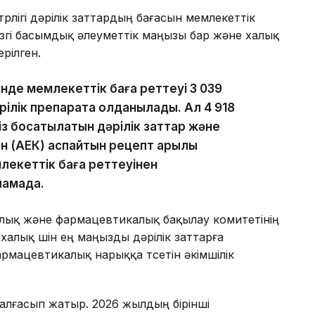
лігі дәрілік заттардың бағасын мемлекеттік
гізгі басымдық әлеуметтік маңызы бар және халық
рілген.
інде мемлекеттік баға реттеуі 3 039
ілік препаратқа қолданылады. Ал 4 918
із босатылатын дәрілік заттар және
тен (АЕК) аспайтын рецепт арқылы
екеттік баға реттеуінен
ламада.
лық және фармацевтикалық бақылау комитетінің
халық үшін ең маңызды дәрілік заттарға
мацевтикалық нарыққа түсетін әкімшілік
алғасып жатыр. 2026 жылдың бірінші