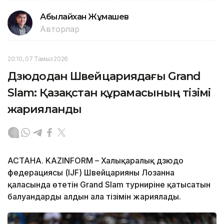
Абылайхан Жұмашев
Авторлар
20:10, 07 Тамыз 2026
Дзюдодан Швейцариядағы Grand
Slam: Қазақстан құрамасының тізімі
жарияланды
АСТАНА. KAZINFORM – Халықаралық дзюдо
федерациясы (IJF) Швейцарияның Лозанна
қаласында өтетін Grand Slam турниріне қатысатын
балуандардың алдын ала тізімін жариялады.