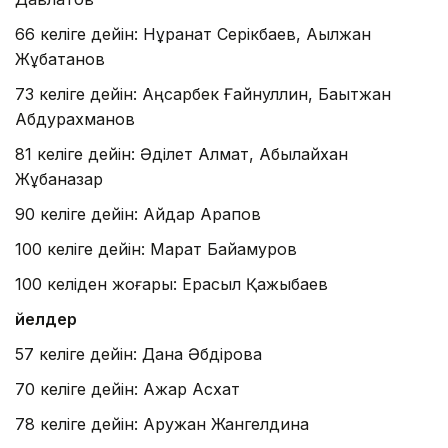
66 келіге дейін: Нұрқанат Серікбаев, Ақылжан
Жұбатқанов
73 келіге дейін: Аңсарбек Ғайнуллин, Бақытжан
Абдурахманов
81 келіге дейін: Әділет Алмат, Абылайхан
Жұбаназар
90 келіге дейін: Айдар Арапов
100 келіге дейін: Марат Байқамуров
100 келіден жоғары: Ерасыл Қажыбаев
Әйелдер
57 келіге дейін: Дана Әбдірова
70 келіге дейін: Ажар Асхат
78 келіге дейін: Аружан Жангелдина