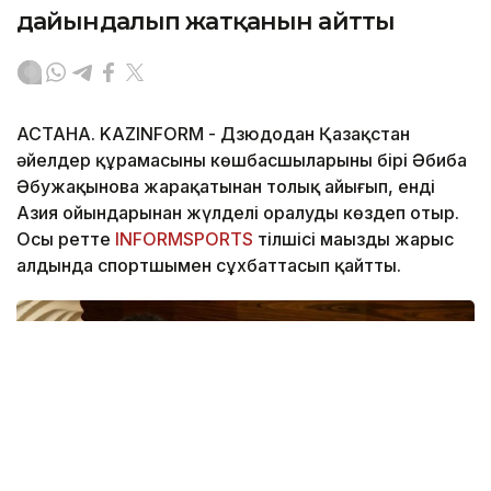
дайындалып жатқанын айтты
АСТАНА. KAZINFORM - Дзюдодан Қазақстан
әйелдер құрамасының көшбасшыларының бірі Әбиба
Әбужақынова жарақатынан толық айығып, енді
Азия ойындарынан жүлделі оралуды көздеп отыр.
Осы ретте
INFORMSPORTS
тілшісі маңызды жарыс
алдында спортшымен сұхбаттасып қайтты.