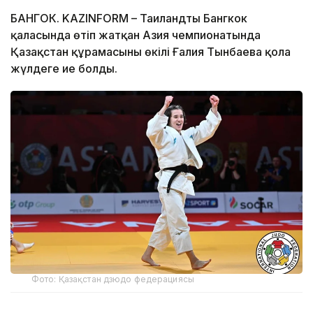
БАНГОК. KAZINFORM – Таиландтың Бангкок
қаласында өтіп жатқан Азия чемпионатында
Қазақстан құрамасының өкілі Ғалия Тынбаева қола
жүлдеге ие болды.
Фото: Қазақстан дзюдо федерациясы