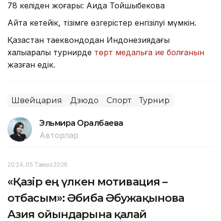
78 келіден жоғары: Аида Тойшыбекова
Айта кетейік, тізімге өзгерістер енгізілуі мүмкін.
Қазақстан таеквондодан Индонезиядағы
халықаралық турнирде
төрт медальға ие болғанын
жазған едік.
Швейцария
Дзюдо
Спорт
Турнир
Эльмира Оралбаева
Авторлар
20:24, 05 Тамыз 2026
«Қазір ең үлкен мотивация –
отбасым»: Әбиба Әбужақынова
Азия ойындарына қалай