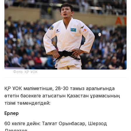
Фото: ҚР ҰОК
ҚР ҰОК мәліметінше, 28-30 тамыз аралығында
өтетін бәсекеге қатысатын Қазақстан құрамасының
тізімі төмендегідей:
Ерлер
60 келіге дейін: Талғат Орынбасар, Шерзод
Давлатов