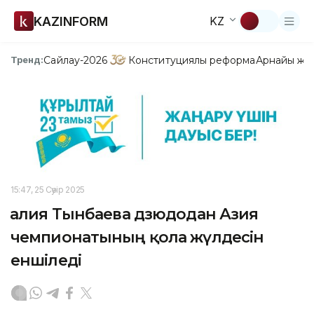
KAZINFORM
KZ
Сайлау-2026
Конституциялық реформа
Арнайы жо
Тренд:
15:47, 25 Сәуір 2025
Ғалия Тынбаева дзюдодан Азия
чемпионатының қола жүлдесін
еншіледі