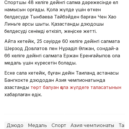
Спортшы 48 келіге дейінгі салмақ дәрежесінде ел
намысын қорғады. Қола жүлде үшін өткен
белдесуде Тынбаева Тайбэйден барған Чен Хао
Линьге қарсы шықты. Қазақстандық дзюдошы
белдесуді сенімді өткізіп, жеңіске жетті.
Айта кетейік, 25 сәуірде 60 келіге дейінгі салмақта
Шерзод Довлатов пен Нұраділ Әлжан, сондай-ақ
66 келіге дейінгі салмақта Ержан Еренғайыпов қола
медаль үшін күресетін болады.
Еске сала кетейік, бұған дейін Таиланд астанасы
Бангкокте дзюдодан Азия чемпионатында
қазақстандық
төрт балуан қола жүлдеге таласатынын
хабарлаған едік.
Дзюдо
Медаль
Спорт
Азия чемпионаты
Таи