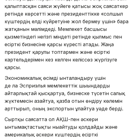
қалыптасқан саяси жүйеге қатысы жоқ саясаткер
ретінде көрсетті және президенттікке «солшыл
күштердің елді күйретуіне жол бермеу үшін» бара
жатқанын мәлімдеді. Мемлекет басшысы
қызметіндегі негізгі міндеті ретінде қылмыс пен
есірткі бизнесіне қарсы күресті атады. Жаңа
президент қарулы топтармен және есірткі
картельдерімен кез келген келіссөз жүргізуге
қарсы.
Экономикалық өсімді ынталандыру үшін
де ла Эсприэлья мемлекеттік шығындарды
айтарлықтай қысқартуға, бизнеске түсетін салық
жүктемесін азайтуға, қазба отын өндіру көлемін
арттырып, оның экспортын ұлғайтуға уәде берді.
Сыртқы саясатта ол АҚШ-пен әскери
ынтымақтастықты нығайтуды қолдайды және
америкалық әскери күштердің есірткі