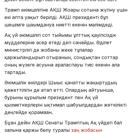
Трамп әкімшілігіне АҚШ Жоғарғы сотына жүгіну үшін
екі апта уақыт берілді. АҚШ президенті бұл
шешімге шағымдануға ниетті екенін мәлімдеді.
Ақ үй әкімшілігі сот тыйымы ұлттық қауіпсіздік
мүдделеріне әсер етеді деп санайды. Әділет
министрлігі де жобаны жеке тұлғалар
қаржыландырып отырғанын, сондықтан соттар
оның жүзеге асуына араласпауы тиіс екенін алға
тартады.
Әкімшілік өкілдері Шығыс қанатты жаңғыртудың
қажеттілігін де атап өтті. Олардың айтуынша,
бұрынғы құрылым президент пен Ақ үй
қызметкерлерін ықтимал шабуылдардан жеткілікті
деңгейде қорғамаған.
Бұған дейін АҚШ Сенаты Трамптың Ақ үйдегі бал
залына қаржы бөлу туралы
заң жобасын