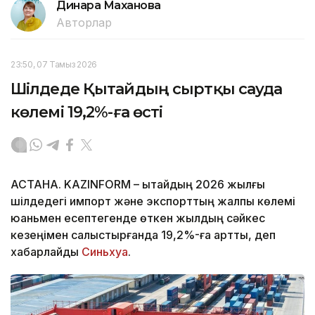
Динара Маханова
Авторлар
23:50, 07 Тамыз 2026
Шілдеде Қытайдың сыртқы сауда
көлемі 19,2%-ға өсті
АСТАНА. KAZINFORM – Қытайдың 2026 жылғы
шілдедегі импорт және экспорттың жалпы көлемі
юаньмен есептегенде өткен жылдың сәйкес
кезеңімен салыстырғанда 19,2%-ға артты, деп
хабарлайды
Синьхуа
.