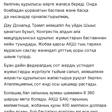
бөлігінің құрылысы әзірге жалғаса береді. Онда
бомбадан қорғанатын баспана және басқа
да нысандар орналастырылмақ.
Дау Дональд Трамп әкімшілігі Ақ үйдің Шығыс
қанатын бұзып, Конгрестің алдын ала
мақұлдауынсыз құрылыс жұмыстарын бастағаннан
кейін туындады. Жобаға қарсы АҚШ-тың тарихи
мұрасын сақтау жөніндегі ұлттық қоры сотқа
шағым түсірді.
Бұған дейін федералдық сот жердің үстіндегі
жұмыстарды жүргізуге тыйым салып, әкімшілікке
жерасты құрылысын жалғастыруға рұқсат берген.
Апелляциялық сот енді осы шешімді растады.
Болашақ бал залының аумағы шамамен 8 360
шаршы метр болады. АҚШ БАҚ-тарының
мәліметінше, жобаның құны 400 миллион долларға
дейін өскен. Бұл бастапқы есептен екі есе көп.