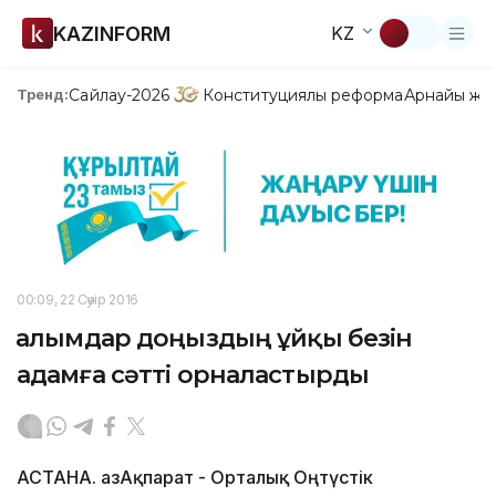
KAZINFORM
KZ
Сайлау-2026
Конституциялық реформа
Арнайы жо
Тренд:
00:09, 22 Сәуір 2016
Ғалымдар доңыздың ұйқы безін
адамға сәтті орналастырды
АСТАНА. ҚазАқпарат - Орталық Оңтүстік