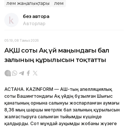
Әлем жаңалықтары
Әлем
без автора
Авторлар
05:19, 08 Тамыз 2026
АҚШ соты Ақ үй маңындағы бал
залының құрылысын тоқтатты
АСТАНА. KAZINFORM — АҚШ-тың апелляциялық
соты Вашингтондағы Ақ үйдің бұзылған Шығыс
қанатының орнына салынуы жоспарланған аумағы
8,36 мың шаршы метрлік бал залының құрылысын
жалғастыруға салынған тыйымды күшінде
қалдырды. Сот мұндай ауқымды жобаны жүзеге