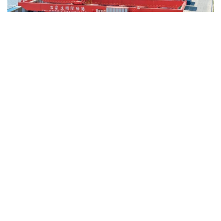
Фото: Синьхуа
Бұл туралы Қытайдың Бас кеден басқармасы
жариялаған мәліметтерде айтылған.
Есепті айда елдің сыртқы сауда айналымы 4,66
трлн юаньға (шамамен 686,3 млрд АҚШ доллары)
жетті. Осылайша бұл көрсеткіш бесінші ай
қатарынан 4 трлн юаньнан жоғары деңгейде
сақталды.
Шілде айында экспорт көлемі жылдық есеппен