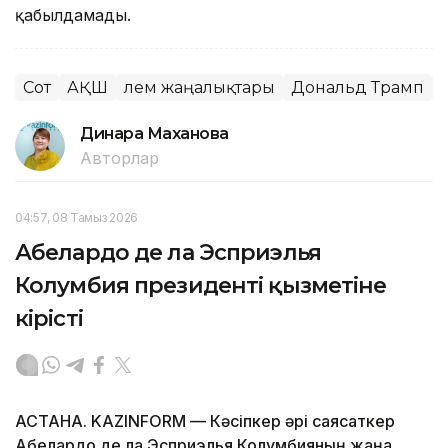
қабылдамады.
Сот
АҚШ
Әлем жаңалықтары
Дональд Трамп
Динара Маханова
Авторлар
04:57, 08 Тамыз 2026
Абелардо де ла Эсприэлья
Колумбия президенті қызметіне
кірісті
АСТАНА. KAZINFORM —
Кәсіпкер әрі саясаткер
Абелардо де ла Эсприэлья Колумбияның жаңа