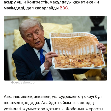
асыру үшін Конгрестің мақұлдауы қажет екенін
мәлімдеді, деп хабарлайды
BBC
.
Фото: yahoo.com
Апелляциялық алқаның үш судьясының екеуі бұл
шешімді қолдады. Алайда тыйым тек жердің
үстіндегі жұмыстарға қатысты. Жобаның жерасты