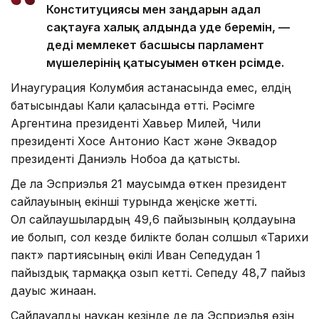
Конституциясы мен заңдарын адал
сақтауға халық алдында уәде беремін, —
деді мемлекет басшысы парламент
мүшелерінің қатысуымен өткен рәсімде.
Инаугурация Колумбия астанасында емес, елдің
батысындағы Кали қаласында өтті. Рәсімге
Аргентина президенті Хавьер Милей, Чили
президенті Хосе Антонио Каст және Эквадор
президенті Даниэль Нобоа да қатысты.
Де ла Эсприэлья 21 маусымда өткен президент
сайлауының екінші турында жеңіске жетті.
Ол сайлаушылардың 49,6 пайызының қолдауына
ие болып, сол кезде билікте болған солшыл «Тарихи
пакт» партиясының өкілі Иван Сепедудан 1
пайыздық тармаққа озып кетті. Сепеду 48,7 пайыз
дауыс жинаған.
Сайлауалды науқан кезінде де ла Эсприэлья өзін