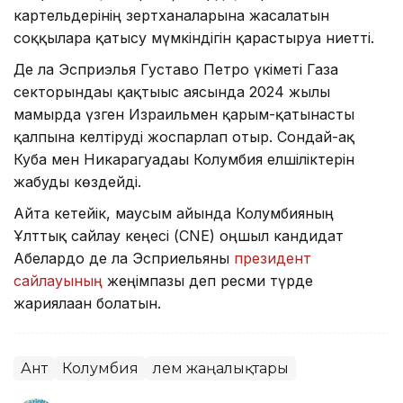
картельдерінің зертханаларына жасалатын
соққыларға қатысу мүмкіндігін қарастыруға ниетті.
Де ла Эсприэлья Густаво Петро үкіметі Газа
секторындағы қақтығыс аясында 2024 жылғы
мамырда үзген Израильмен қарым-қатынасты
қалпына келтіруді жоспарлап отыр. Сондай-ақ
Куба мен Никарагуадағы Колумбия елшіліктерін
жабуды көздейді.
Айта кетейік, маусым айында Колумбияның
Ұлттық сайлау кеңесі (CNE) оңшыл кандидат
Абелардо де ла Эсприельяны
президент
сайлауының
жеңімпазы деп ресми түрде
жариялаған болатын.
Ант
Колумбия
Әлем жаңалықтары