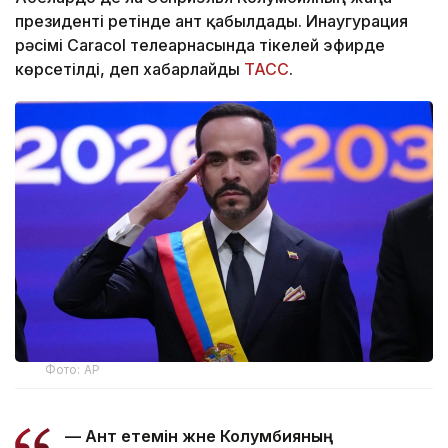
президенті ретінде ант қабылдады. Инаугурация
рәсімі Caracol телеарнасында тікелей эфирде
көрсетілді, деп хабарлайды
ТАСС
.
Фото: AP
— Ант етемін және Колумбияның