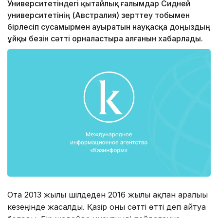
Университетіндегі қытайлық ғалымдар Сидней
университетінің (Австралия) зерттеу тобымен
бірлесіп сусамырмен ауыратын науқасқа доңыздың
ұйқы безін сәтті орналастыра алғанын хабарлады.
Ота 2013 жылғы шілдеден 2016 жылғы ақпан аралығы
кезеңінде жасалды. Қазір оны сәтті өтті деп айтуға