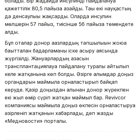
болады. Бір жағдайда инсулинді пайдалануға
қажеттілік 80,5 пайызға азайды. Тағы екі науқастың
да денсаулығы жақсарды. Оларда инсулин
мөлшерін 57 пайыз, тиісінше 56 пайызға төмендете
алды.
Бұл оталар донор ағазлардың тапшылығын жоюға
бағытталған бағдарламаны іске асыру аясында
жүргізілді. Жануарлардың ағзасын
трансплантациялауға пайдалану туралы айтылып
келе жатқанына көп болды. Әзірге ғалымдар доңыз
органдарын маймылға орналастырып байқап
көруде. Қазір доңыздан алынған донор жүрекпен
екі жыл өмір сүріп жатқан маймыл бар. Revivcor
компаниясы маймылға доңыз өкпесін орналастыруға
әзірленіп жатқанын хабарлады, деп жазды
«Медновости» порталы.