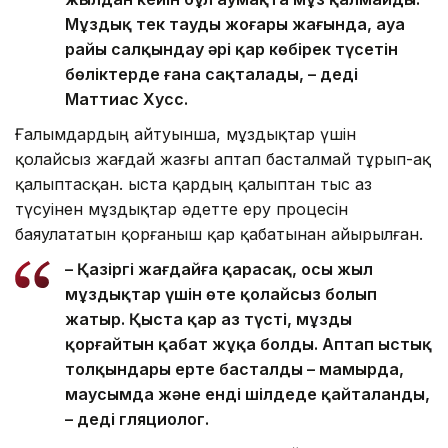
Мұздық тек таудың жоғары жағында, ауа
райы салқындау әрі қар көбірек түсетін
бөліктерде ғана сақталады, – деді
Маттиас Хусс.
Ғалымдардың айтуынша, мұздықтар үшін
қолайсыз жағдай жазғы аптап басталмай тұрып-ақ
қалыптасқан. Қыста қардың қалыптан тыс аз
түсуінен мұздықтар әдетте еру процесін
баяулататын қорғаныш қар қабатынан айырылған.
– Қазіргі жағдайға қарасақ, осы жыл
мұздықтар үшін өте қолайсыз болып
жатыр. Қыста қар аз түсті, мұзды
қорғайтын қабат жұқа болды. Аптап ыстық
толқындары ерте басталды – мамырда,
маусымда және енді шілдеде қайталанды,
– деді гляциолог.