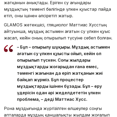
жатқанын анықтады. Еріген су ағындары
мұздықтың төменгі бөлігінде үлкен қуыстар пайда
етіп, оны ішінен әлсіретіп жатыр.
GLAMOS жетекшісі, гляциолог Маттиас Хусстың
айтуынша, мұздық астымен ағатын су үлкен қуыс
жасап, кейін оның опырылып түсуіне себеп болған.
– Бұл – опырылу шұңқыры. Мұздық астымен
ағатын су үлкен қуысты ойып, кейін ол
опырылып түскен. Соңғы жылдары
мұздықтардың жоғарыдан ғана емес,
төменгі жағынан да еріп жатқанын жиі
байқап жүрміз. Бұл процестер
мұздықтарды ішінен бұзады. Бұл – еру
үдерісін одан әрі жеделдететін үлкен
проблема, – деді Маттиас Хусс.
Рона мұздығында жүргізілген өлшеулер соңғы
апталарда мұздың қаншалықты жылдам жоғалып