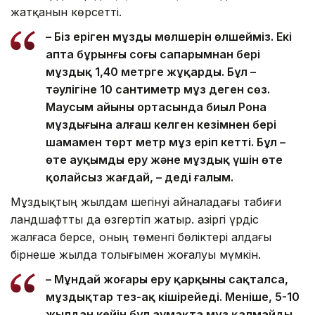
жатқанын көрсетті.
– Біз еріген мұздың мөлшерін өлшейміз. Екі
апта бұрынғы соңғы сапарымнан бері
мұздық 1,40 метрге жұқарды. Бұл –
тәулігіне 10 сантиметр мұз деген сөз.
Маусым айының ортасында биыл Рона
мұздығына алғаш келген кезімнен бері
шамамен төрт метр мұз еріп кетті. Бұл –
өте ауқымды еру және мұздық үшін өте
қолайсыз жағдай, – деді ғалым.
Мұздықтың жылдам шегінуі айналадағы табиғи
ландшафтты да өзгертіп жатыр. Қазіргі үрдіс
жалғаса берсе, оның төменгі бөліктері алдағы
бірнеше жылда толығымен жоғалуы мүмкін.
– Мұндай жоғары еру қарқыны сақталса,
мұздықтар тез-ақ кішірейеді. Меніңше, 5-10
жылдан кейін бұл аумақта мұз қалмайды.