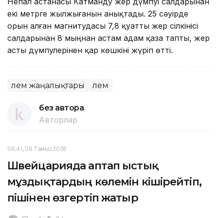
Непал астанасы Катманду жер дүмпуі салдарынан
екі метрге жылжығанын анықтады. 25 сәуірде
орын алған магнитудасы 7,8 қуатты жер сілкінісі
салдарынан 8 мыңнан астам адам қаза тапты, жер
асты дүмпулерінен қар көшкіні жүріп өтті.
Әлем жаңалықтары
Әлем
без автора
Авторлар
06:41, 09 Тамыз 2026
Швейцарияда аптап ыстық
мұздықтардың көлемін кішірейтіп,
пішінен өзгертіп жатыр