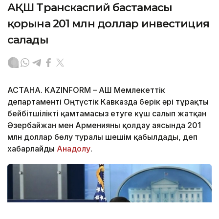
АҚШ Транскаспий бастамасы
қорына 201 млн доллар инвестиция
салады
АСТАНА. KAZINFORM – АҚШ Мемлекеттік
департаменті Оңтүстік Кавказда берік әрі тұрақты
бейбітшілікті қамтамасыз етуге күш салып жатқан
Әзербайжан мен Арменияны қолдау аясында 201
млн доллар бөлу туралы шешім қабылдады, деп
хабарлайды
Анадолу
.