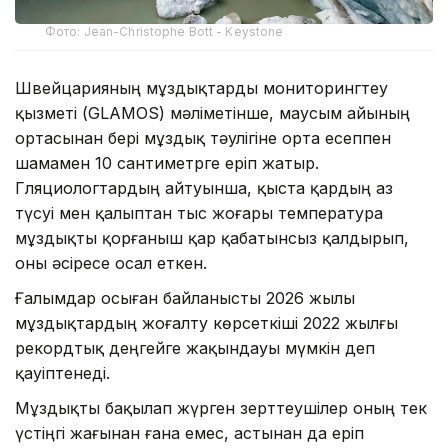
Фото: Jean-Christophe Bott - Keystone
Швейцарияның мұздықтарды мониторингтеу
қызметі (GLAMOS) мәліметінше, маусым айының
ортасынан бері мұздық тәулігіне орта есеппен
шамамен 10 сантиметрге еріп жатыр.
Гляциологтардың айтуынша, қыста қардың аз
түсуі мен қалыптан тыс жоғары температура
мұздықты қорғаныш қар қабатынсыз қалдырып,
оны әсіресе осал еткен.
Ғалымдар осыған байланысты 2026 жылы
мұздықтардың жоғалту көрсеткіші 2022 жылғы
рекордтық деңгейге жақындауы мүмкін деп
қауіптенеді.
Мұздықты бақылап жүрген зерттеушілер оның тек
үстіңгі жағынан ғана емес, астынан да еріп