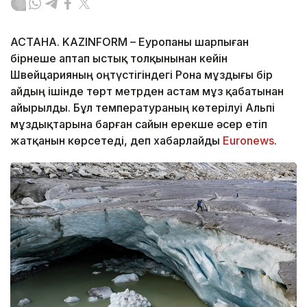
АСТАНА. KAZINFORM – Еуропаны шарпыған
бірнеше аптап ыстық толқынынан кейін
Швейцарияның оңтүстігіндегі Рона мұздығы бір
айдың ішінде төрт метрден астам мұз қабатынан
айырылды. Бұл температураның көтерілуі Альпі
мұздықтарына барған сайын ерекше әсер етіп
жатқанын көрсетеді, деп хабарлайды
Еuronews
.