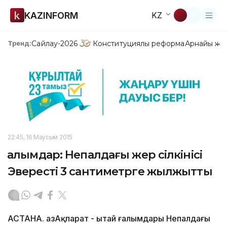
KAZINFORM
KZ
Сайлау-2026
Конституциялық реформа
Арнайы жо
Тренд:
22:45, 16 Маусым 2015
Ғалымдар: Непалдағы жер сілкінісі
Эвересті 3 сантиметрге жылжытты
АСТАНА. ҚазАқпарат - Қытай ғалымдары Непалдағы