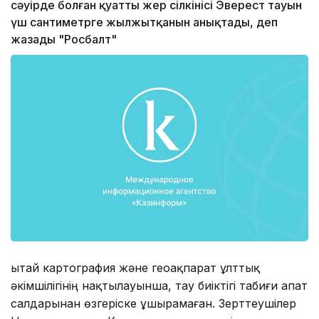
сәуірде болған қуатты жер сілкінісі Эверест тауын
үш сантиметрге жылжытқанын анықтады, деп
жазады "Росбалт"
Қытай картография және геоақпарат ұлттық
әкімшілігінің нақтылауынша, тау биіктігі табиғи апат
салдарынан өзгеріске ұшырамаған. Зерттеушілер