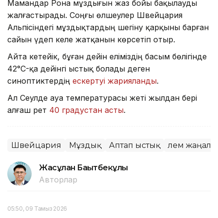
Мамандар Рона мұздығын жаз бойы бақылауды
жалғастырады. Соңғы өлшеулер Швейцария
Альпісіндегі мұздықтардың шегіну қарқыны барған
сайын үдеп келе жатқанын көрсетіп отыр.
Айта кетейік, бұған дейін еліміздің басым бөлігінде
42°C-қа дейінгі ыстық болады деген
синоптиктердің
ескертуі жарияланды
.
Ал Сеулде ауа температурасы жеті жылдан бері
алғаш рет
40 градустан асты
.
Швейцария
Мұздық
Аптап ыстық
Әлем жаңал
Жасұлан Бақытбекұлы
Авторлар
05:50, 09 Тамыз 2026