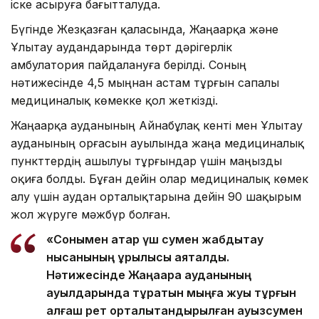
іске асыруға бағытталуда.
Бүгінде Жезқазған қаласында, Жаңаарқа және
Ұлытау аудандарында төрт дәрігерлік
амбулатория пайдалануға берілді. Соның
нәтижесінде 4,5 мыңнан астам тұрғын сапалы
медициналық көмекке қол жеткізді.
Жаңаарқа ауданының Айнабұлақ кенті мен Ұлытау
ауданының Қорғасын ауылында жаңа медициналық
пункттердің ашылуы тұрғындар үшін маңызды
оқиға болды. Бұған дейін олар медициналық көмек
алу үшін аудан орталықтарына дейін 90 шақырым
жол жүруге мәжбүр болған.
«Сонымен қатар үш сумен жабдықтау
нысанының құрылысы аяқталды.
Нәтижесінде Жаңаарқа ауданының
ауылдарында тұратын мыңға жуық тұрғын
алғаш рет орталықтандырылған ауызсумен