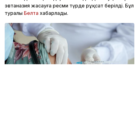
эвтаназия жасауға ресми түрде рұқсат берілді. Бұл
туралы
Белта
хабарлады.
Фото: pexels.com
Губернатор Кэти Хокул тиісті заңға қол қойды.
Құжат өмір сүру ұзақтығы алты айдан аспайды деп