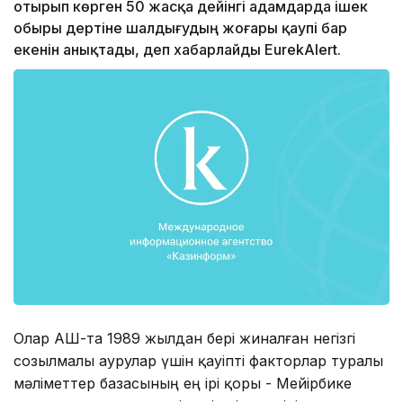
отырып көрген 50 жасқа дейінгі адамдарда ішек
обыры дертіне шалдығудың жоғары қаупі бар
екенін анықтады, деп хабарлайды EurekAlert.
Олар АҚШ-та 1989 жылдан бері жиналған негізгі
созылмалы аурулар үшін қауіпті факторлар туралы
мәліметтер базасының ең ірі қоры - Мейірбике