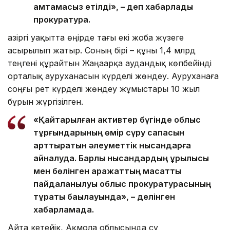
қамтамасыз етілді», – деп хабарлады
прокуратура.
Қазіргі уақытта өңірде тағы екі жоба жүзеге
асырылып жатыр. Соның бірі – құны 1,4 млрд
теңгені құрайтын Жаңаарқа аудандық көпбейінді
орталық ауруханасын күрделі жөндеу. Ауруханаға
соңғы рет күрделі жөндеу жұмыстары 10 жыл
бұрын жүргізілген.
«Қайтарылған активтер бүгінде облыс
тұрғындарының өмір сүру сапасын
арттыратын әлеуметтік нысандарға
айналуда. Барлық нысандардың құрылысы
мен бөлінген қаражаттың мақсатты
пайдаланылуы облыс прокуратурасының
тұрақты бақылауында», – делінген
хабарламада.
Айта кетейік, Ақмола облысында су