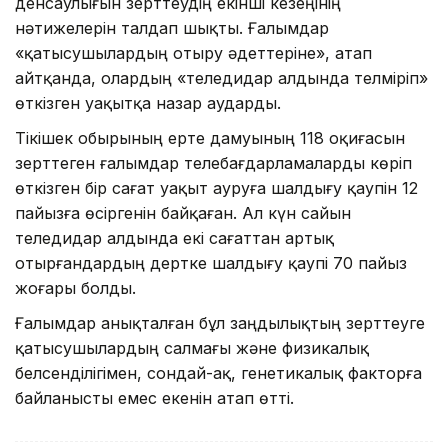
денсаулығын зерттеудің екінші кезеңінің
нәтижелерін талдап шықты. Ғалымдар
«қатысушылардың отыру әдеттеріне», атап
айтқанда, олардың «теледидар алдында телміріп»
өткізген уақытқа назар аударды.
Тікішек обырының ерте дамуының 118 оқиғасын
зерттеген ғалымдар телебағдарламаларды көріп
өткізген бір сағат уақыт ауруға шалдығу қаупін 12
пайызға өсіргенін байқаған. Ал күн сайын
теледидар алдында екі сағаттан артық
отырғандардың дертке шалдығу қаупі 70 пайыз
жоғары болды.
Ғалымдар анықталған бұл заңдылықтың зерттеуге
қатысушылардың салмағы және физикалық
белсенділігімен, сондай-ақ, генетикалық факторға
байланысты емес екенін атап өтті.