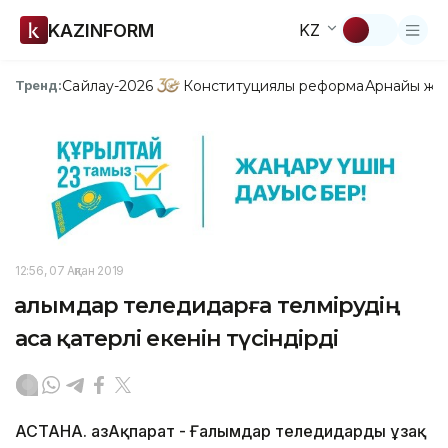
KAZINFORM
KZ
Сайлау-2026
Конституциялық реформа
Арнайы жо
Тренд:
12:56, 07 Ақпан 2019
Ғалымдар теледидарға телмірудің
аса қатерлі екенін түсіндірді
АСТАНА. ҚазАқпарат - Ғалымдар теледидарды ұзақ