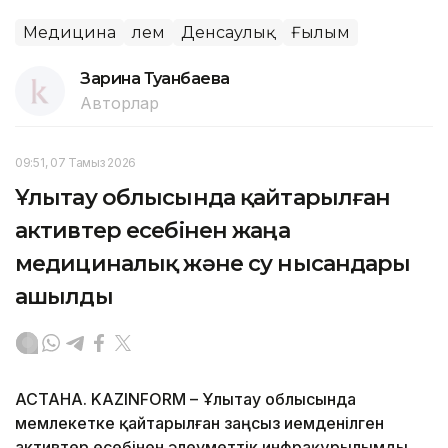
Медицина
Әлем
Денсаулық
Ғылым
Зарина Туғанбаева
Авторлар
09:51, 07 Тамыз 2026
Ұлытау облысында қайтарылған
активтер есебінен жаңа
медициналық және су нысандары
ашылды
АСТАНА. KAZINFORM – Ұлытау облысында
мемлекетке қайтарылған заңсыз иемденілген
активтер есебінен әлеуметтік инфрақұрылымды