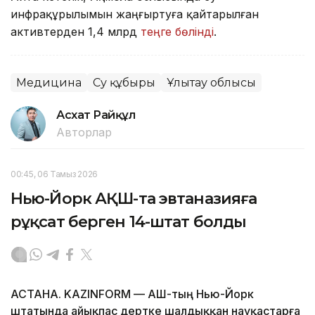
инфрақұрылымын жаңғыртуға қайтарылған
активтерден 1,4 млрд
теңге бөлінді
.
Медицина
Су құбыры
Ұлытау облысы
Асхат Райқұл
Авторлар
00:45, 06 Тамыз 2026
Нью-Йорк АҚШ-та эвтаназияға
рұқсат берген 14-штат болды
АСТАНА. KAZINFORM — АҚШ-тың Нью-Йорк
штатында айықпас дертке шалдыққан науқастарға