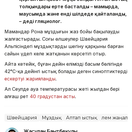
толқындары ерте басталды – мамырда,
маусымда және енді шілдеде қайталанды,
– деді гляциолог.
Мамандар Рона мұздығын жаз бойы бақылауды
жалғастырады. Соңғы өлшеулер Швейцария
Альпісіндегі мұздықтардың шегіну қарқыны барған
сайын үдеп келе жатқанын көрсетіп отыр.
Айта кетейік, бұған дейін еліміздің басым бөлігінде
42°C-қа дейінгі ыстық болады деген синоптиктердің
ескертуі жарияланды
.
Ал Сеулде ауа температурасы жеті жылдан бері
алғаш рет
40 градустан асты
.
Швейцария
Мұздық
Аптап ыстық
Әлем жаңал
Жасұлан Бақытбекұлы