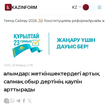
KAZINFORM
KZ
Сайлау-2026
Конституциялық реформа
Арнайы жо
Тренд:
14:55, 26 Мамыр 2015
Ғалымдар: жеткіншектердегі артық
салмақ обыр дертінің қаупін
арттырады