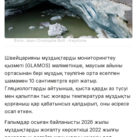
Фото: Jean-Christophe Bott - Keystone
Швейцарияның мұздықтарды мониторингтеу
қызметі (GLAMOS) мәліметінше, маусым айының
ортасынан бері мұздық тәулігіне орта есеппен
шамамен 10 сантиметрге еріп жатыр.
Гляциологтардың айтуынша, қыста қардың аз түсуі
мен қалыптан тыс жоғары температура мұздықты
қорғаныш қар қабатынсыз қалдырып, оны әсіресе
осал еткен.
Ғалымдар осыған байланысты 2026 жылы
мұздықтардың жоғалту көрсеткіші 2022 жылғы