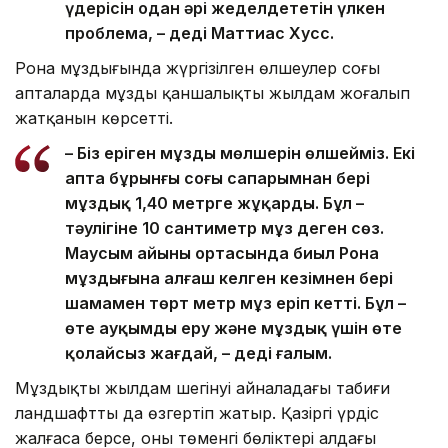
үдерісін одан әрі жеделдететін үлкен
проблема, – деді Маттиас Хусс.
Рона мұздығында жүргізілген өлшеулер соңғы
апталарда мұздың қаншалықты жылдам жоғалып
жатқанын көрсетті.
– Біз еріген мұздың мөлшерін өлшейміз. Екі
апта бұрынғы соңғы сапарымнан бері
мұздық 1,40 метрге жұқарды. Бұл –
тәулігіне 10 сантиметр мұз деген сөз.
Маусым айының ортасында биыл Рона
мұздығына алғаш келген кезімнен бері
шамамен төрт метр мұз еріп кетті. Бұл –
өте ауқымды еру және мұздық үшін өте
қолайсыз жағдай, – деді ғалым.
Мұздықтың жылдам шегінуі айналадағы табиғи
ландшафтты да өзгертіп жатыр. Қазіргі үрдіс
жалғаса берсе, оның төменгі бөліктері алдағы