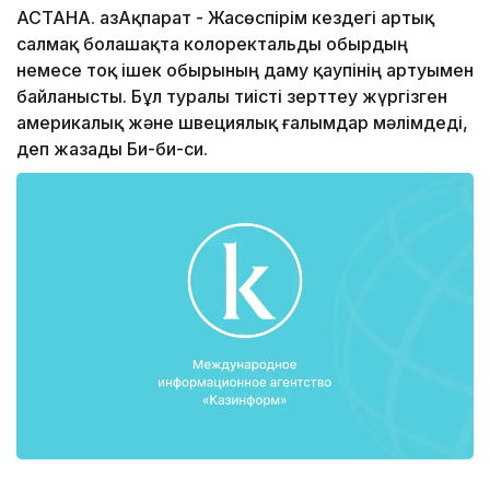
АСТАНА. ҚазАқпарат - Жасөспірім кездегі артық
салмақ болашақта колоректальды обырдың
немесе тоқ ішек обырының даму қаупінің артуымен
байланысты. Бұл туралы тиісті зерттеу жүргізген
америкалық және швециялық ғалымдар мәлімдеді,
деп жазады Би-би-си.