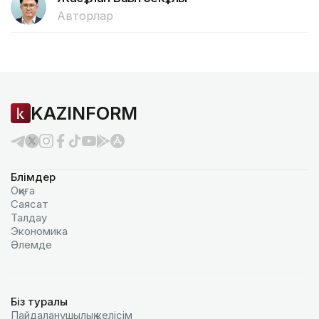
Авторлар
KAZINFORM
Бөлімдер
Оқиға
Саясат
Талдау
Экономика
Әлемде
Біз туралы
Пайдаланушылық келiciм