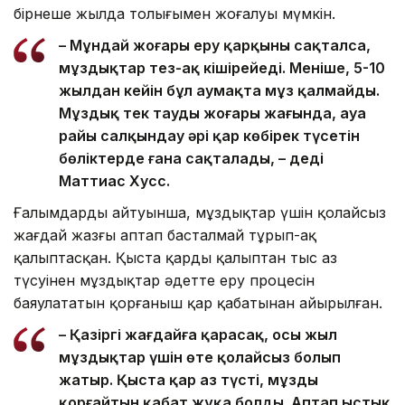
бірнеше жылда толығымен жоғалуы мүмкін.
– Мұндай жоғары еру қарқыны сақталса,
мұздықтар тез-ақ кішірейеді. Меніңше, 5-10
жылдан кейін бұл аумақта мұз қалмайды.
Мұздық тек таудың жоғары жағында, ауа
райы салқындау әрі қар көбірек түсетін
бөліктерде ғана сақталады, – деді
Маттиас Хусс.
Ғалымдардың айтуынша, мұздықтар үшін қолайсыз
жағдай жазғы аптап басталмай тұрып-ақ
қалыптасқан. Қыста қардың қалыптан тыс аз
түсуінен мұздықтар әдетте еру процесін
баяулататын қорғаныш қар қабатынан айырылған.
– Қазіргі жағдайға қарасақ, осы жыл
мұздықтар үшін өте қолайсыз болып
жатыр. Қыста қар аз түсті, мұзды
қорғайтын қабат жұқа болды. Аптап ыстық