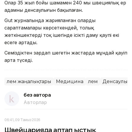
Олар 35 жыл бойы шамамен 240 мың швециялық ер
адамның денсаулығын бақылаған.
Gut журналында жарияланған олардың
сараптамалары көрсеткендей, толық
жеткіншектердің тоқ ішегінде ісіктің даму қаупі екі
есеге артады.
Семіздіктен зардап шегетін жастарда мұндай қауіп
арта түседі.
Әлем жаңалықтары
Медицина
Әлем
Денсаулық
без автора
Авторлар
06:41, 09 Тамыз 2026
Швейцарияда аптап ыстық