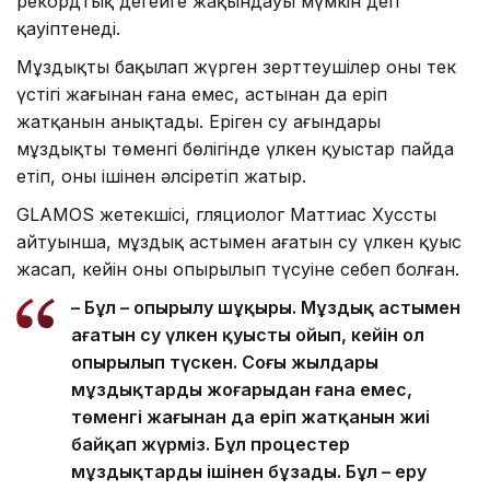
рекордтық деңгейге жақындауы мүмкін деп
қауіптенеді.
Мұздықты бақылап жүрген зерттеушілер оның тек
үстіңгі жағынан ғана емес, астынан да еріп
жатқанын анықтады. Еріген су ағындары
мұздықтың төменгі бөлігінде үлкен қуыстар пайда
етіп, оны ішінен әлсіретіп жатыр.
GLAMOS жетекшісі, гляциолог Маттиас Хусстың
айтуынша, мұздық астымен ағатын су үлкен қуыс
жасап, кейін оның опырылып түсуіне себеп болған.
– Бұл – опырылу шұңқыры. Мұздық астымен
ағатын су үлкен қуысты ойып, кейін ол
опырылып түскен. Соңғы жылдары
мұздықтардың жоғарыдан ғана емес,
төменгі жағынан да еріп жатқанын жиі
байқап жүрміз. Бұл процестер
мұздықтарды ішінен бұзады. Бұл – еру