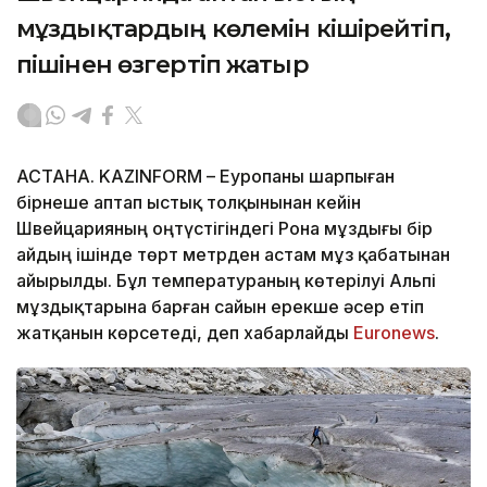
мұздықтардың көлемін кішірейтіп,
пішінен өзгертіп жатыр
АСТАНА. KAZINFORM – Еуропаны шарпыған
бірнеше аптап ыстық толқынынан кейін
Швейцарияның оңтүстігіндегі Рона мұздығы бір
айдың ішінде төрт метрден астам мұз қабатынан
айырылды. Бұл температураның көтерілуі Альпі
мұздықтарына барған сайын ерекше әсер етіп
жатқанын көрсетеді, деп хабарлайды
Еuronews
.