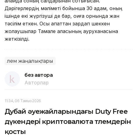
алайда соның салдарынан соқтығысқан.
Дәрігерлердің мәліметі бойынша 30 адам, оның
ішінде екі жүргізуші де бар, оқиға орнында жан
тәсілім еткен. Осы апаттан зардап шеккен
жолаушылар Тамале қаласының ауруханасына
жеткізілді.
Әлем жаңалықтары
без автора
Авторлар
11:34, 06 Тамыз 2026
Дубай әуежайларындағы Duty Free
дүкендері криптовалюта төлемдерін
қосты