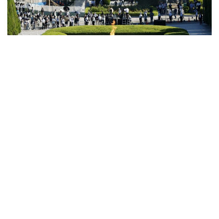
Фото: KyodoNews
Олар қазіргі халықаралық шиеленіс жағдайында
ядролық қарудың ірі державалар тарапынан «сес
көрсету құралы» ретінде қолданылып отырғанына
алаңдаушылық білдірді.