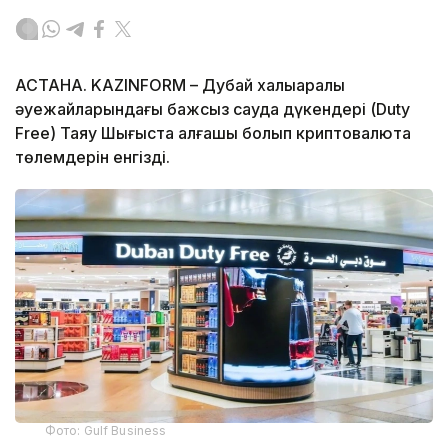
АСТАНА. KAZINFORM – Дубай халықаралық
әуежайларындағы бажсыз сауда дүкендері (Duty
Free) Таяу Шығыста алғашқы болып криптовалюта
төлемдерін енгізді.
Фото: Gulf Business