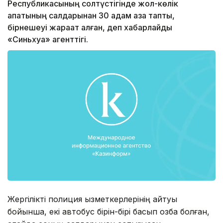
Республикасының солтүстігінде жол-көлік
апатының салдарынан 30 адам қаза тапты,
бірнешеуі жарақат алған, деп хабарлайды
«Синьхуа» агенттігі.
Жергілікті полиция қызметкерлерінің айтуы
бойынша, екі автобус бірін-бірі басып озбақ болған,