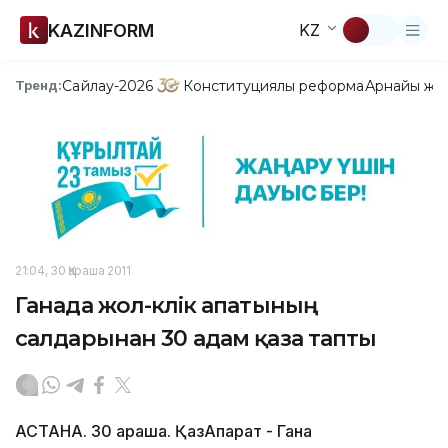
KAZINFORM
KZ
Сайлау-2026
Конституциялық реформа
Арнайы жо
Тренд:
21:04, 30 Қараша 2011
Ганада жол-көлік апатының
салдарынан 30 адам қаза тапты
АСТАНА. 30 қараша. ҚазАқпарат - Гана