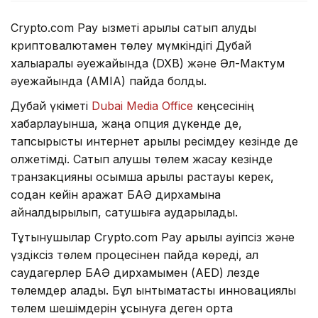
Crypto.com Pay қызметі арқылы сатып алуды
криптовалютамен төлеу мүмкіндігі Дубай
халықаралық әуежайында (DXB) және Әл-Мактум
әуежайында (AMIA) пайда болды.
Дубай үкіметі
Dubai Media Office
кеңсесінің
хабарлауынша, жаңа опция дүкенде де,
тапсырысты интернет арқылы ресімдеу кезінде де
қолжетімді. Сатып алушы төлем жасау кезінде
транзакцияны қосымша арқылы растауы керек,
содан кейін қаражат БАӘ дирхамына
айналдырылып, сатушыға аударылады.
Тұтынушылар Crypto.com Pay арқылы қауіпсіз және
үздіксіз төлем процесінен пайда көреді, ал
саудагерлер БАӘ дирхамымен (AED) лезде
төлемдер алады. Бұл ынтымақтастық инновациялық
төлем шешімдерін ұсынуға деген ортақ