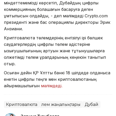
міндеттемемізді көрсетіп, Дубайдың цифрлық
коммерцияның болашағын басқаруға деген
ұмтылысын қолдайды, - деп мәлімдеді Crypto.com
президенті және бас операциялық директоры Эрик
Анзиани.
Криптовалюта төлемдерінің енгізілуі ірі бөлшек
саудагерлердің цифрлық төлем әдістеріне
қызығушылығының артуын және тұтынушыларға
қолжетімді төлем құралдарының кеңеюін танытып
отыр.
Осыған дейін ҚР Ұлттық банкі 18 шілдеде қолданысқа
енетін цифрлық теңге мен криптовалютаның
айырмашылығын
мәлімдеді.
Криптовалюта
Әлем жаңалықтары
Дубай