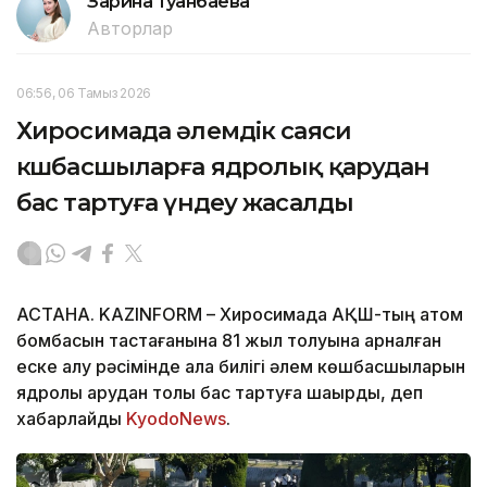
Зарина Туғанбаева
Авторлар
06:56, 06 Тамыз 2026
Хиросимада әлемдік саяси
көшбасшыларға ядролық қарудан
бас тартуға үндеу жасалды
АСТАНА. KAZINFORM – Хиросимада АҚШ-тың атом
бомбасын тастағанына 81 жыл толуына арналған
еске алу рәсімінде қала билігі әлем көшбасшыларын
ядролық қарудан толық бас тартуға шақырды, деп
хабарлайды
KyodoNews
.