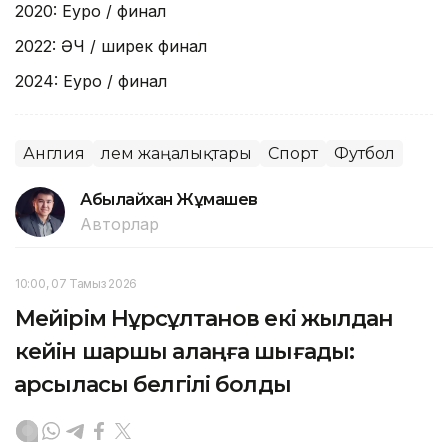
2020: Еуро / финал
2022: ӘЧ / ширек финал
2024: Еуро / финал
Англия
Әлем жаңалықтары
Спорт
Футбол
Абылайхан Жұмашев
Авторлар
10:00, 07 Тамыз 2026
Мейірім Нұрсұлтанов екі жылдан
кейін шаршы алаңға шығады:
қарсыласы белгілі болды