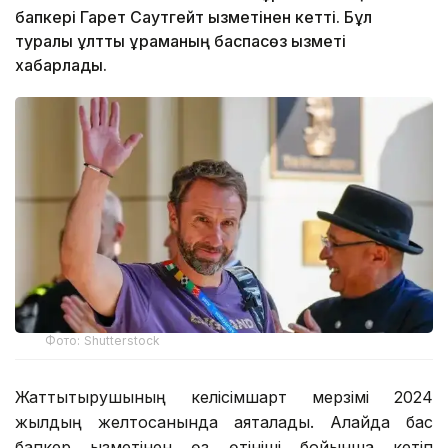
бапкері Гарет Саутгейт қызметінен кетті. Бұл
туралы ұлттық құраманың баспасөз қызметі
хабарлады.
Фото: Shutterstock
Жаттықтырушының келісімшарт мерзімі 2024
жылдың желтоқсанында аяқталады. Алайда бас
бапкер қызметінен өз өтініші бойынша кетіп