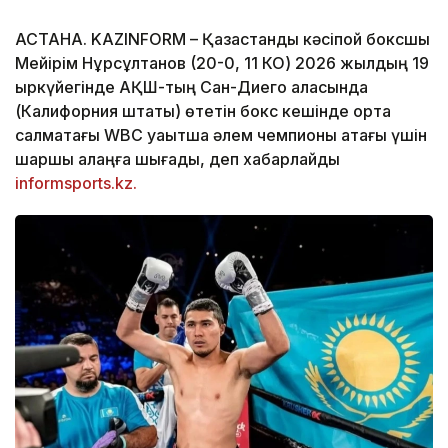
АСТАНА. KAZINFORM – Қазақстандық кәсіпқой боксшы
Мейірім Нұрсұлтанов (20-0, 11 КО) 2026 жылдың 19
қыркүйегінде АҚШ-тың Сан-Диего қаласында
(Калифорния штаты) өтетін бокс кешінде орта
салмақтағы WBC уақытша әлем чемпионы атағы үшін
шаршы алаңға шығады, деп хабарлайды
informsports.kz.