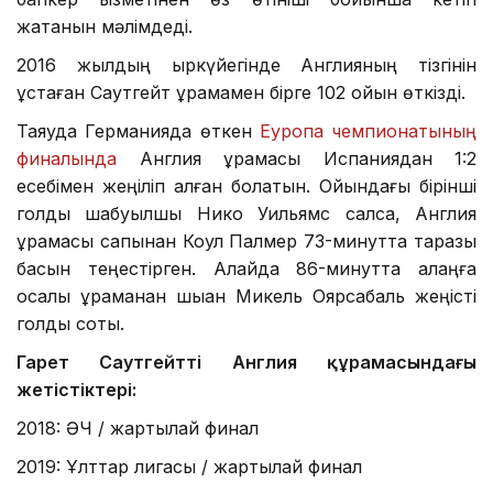
жатқанын мәлімдеді.
2016 жылдың қыркүйегінде Англияның тізгінін
ұстаған Саутгейт құрамамен бірге 102 ойын өткізді.
Таяуда Германияда өткен
Еуропа чемпионатының
финалында
Англия құрамасы Испаниядан 1:2
есебімен жеңіліп қалған болатын. Ойындағы бірінші
голды шабуылшы Нико Уильямс салса, Англия
құрамасы сапынан Коул Палмер 73-минутта таразы
басын теңестірген. Алайда 86-минутта алаңға
қосалқы құраманан шыққан Микель Оярсабаль жеңісті
голды соқты.
Гарет Саутгейттің Англия құрамасындағы
жетістіктері:
2018: ӘЧ / жартылай финал
2019: Ұлттар лигасы / жартылай финал