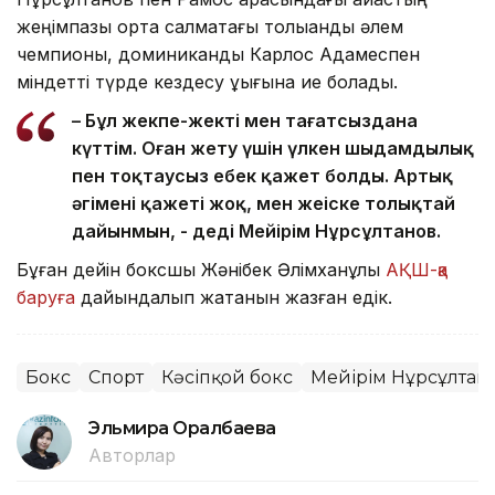
жеңімпазы орта салмақтағы толыққанды әлем
чемпионы, доминикандық Карлос Адамеспен
міндетті түрде кездесу құқығына ие болады.
– Бұл жекпе-жекті мен тағатсыздана
күттім. Оған жету үшін үлкен шыдамдылық
пен тоқтаусыз еңбек қажет болды. Артық
әңгіменің қажеті жоқ, мен жеңіске толықтай
дайынмын, - деді Мейірім Нұрсұлтанов.
Бұған дейін боксшы Жәнібек Әлімханұлы
АҚШ-қа
баруға
дайындалып жатқанын жазған едік.
Бокс
Спорт
Кәсіпқой бокс
Мейірім Нұрсұлтан
Эльмира Оралбаева
Авторлар