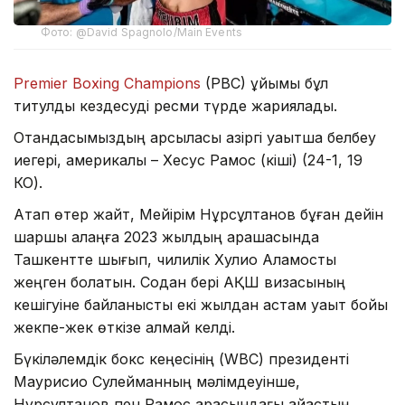
Фото: @David Spagnolo/Main Events
Premier Boxing Champions
(PBC) ұйымы бұл
титулдық кездесуді ресми түрде жариялады.
Отандасымыздың қарсыласы қазіргі уақытша белбеу
иегері, америкалық – Хесус Рамос (кіші) (24-1, 19
КО).
Атап өтер жайт, Мейірім Нұрсұлтанов бұған дейін
шаршы алаңға 2023 жылдың қарашасында
Ташкентте шығып, чилилік Хулио Аламосты
жеңген болатын. Содан бері АҚШ визасының
кешігуіне байланысты екі жылдан астам уақыт бойы
жекпе-жек өткізе алмай келді.
Бүкіләлемдік бокс кеңесінің (WBC) президенті
Маурисио Сулейманның мәлімдеуінше,
Нұрсұлтанов пен Рамос арасындағы айқастың