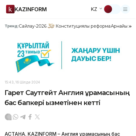
KAZINFORM
KZ
Сайлау-2026
Конституциялық реформа
Арнайы жо
Тренд:
15:43, 16 Шілде 2024
Гарет Саутгейт Англия құрамасының
бас бапкері қызметінен кетті
АСТАНА. KAZINFORM – Англия құрамасының бас