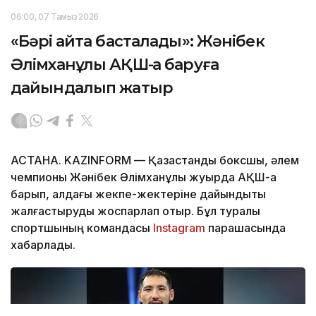
06:00, 07 Тамыз 2026
«Бәрі қайта басталады»: Жәнібек
Әлімханұлы АҚШ-қа баруға
дайындалып жатыр
АСТАНА. KAZINFORM — Қазақстандық боксшы, әлем
чемпионы Жәнібек Әлімханұлы жуырда АҚШ-қа
барып, алдағы жекпе-жектеріне дайындықты
жалғастыруды жоспарлап отыр. Бұл туралы
спортшының командасы
Instagram
парақшасында
хабарлады.