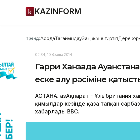
KAZINFORM
Ақорда
Тағайындау
Заң және тәртіп
Дерекқор
Тренд:
02:34, 10 Қараша 2014
Гарри Ханзада Ауғанстанғ
еске алу рәсіміне қатыст
АСТАНА. ҚазАқпарат - Ұлыбритания ха
қимылдар кезінде қаза тапқан сарбаз
хабарлады ВВС.