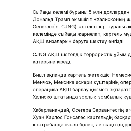
Сыйақы көлемі бұрынғы 5 млн доллардан 
Дональд Трамп әкімшілігі «Халисконың жаң
Generación, CJNG) жетекшілері туралы 
көлемінде сыйақы жариялап, картель мүш
АҚШ визаларын беруге шектеу енгізді.
CJNG АҚШ шетелдік террористік ұйым деп
қатарына кіреді.
Биыл ақпанда картель жетекшісі Немеси
Менчо», Мексика әскери күштерінің опер
операцияға АҚШ барлау қызметі ақпарат
Халиско штатында зорлық-зомбылық күш
Хабарланғандай, Осегера Сервантестің ө
Хуан Карлос Гонсалес картельдің басқаруы
контрабандасынан бөлек, авокадо өндірі