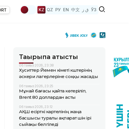
KZ
QZ
РУ
EN
中文
ق ز
ЎЗ
ORT
Тақырыпқа қатысты
06 тамыз 2026, 23:38
Хуситтер Йемен үкіметі күштерінің
әскери лагерлеріне соққы жасады
06 тамыз 2026, 23:25
Мұнай бағасы қайта көтеріліп,
Brent 80 доллардан асты
06 тамыз 2026, 23:12
АҚШ есірткі картелінің жаңа
басшысы туралы ақпарат үшін ірі
сыйақы белгіледі