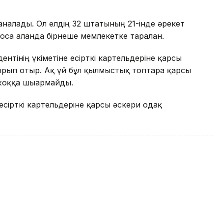
саналады. Ол елдің 32 штатының 21-інде әрекет
са алғанда бірнеше мемлекетке таралған.
ентінің үкіметіне есірткі картельдеріне қарсы
рып отыр. Ақ үй бұл қылмыстық топтарға қарсы
жоққа шығармайды.
сірткі картельдеріне қарсы әскери одақ