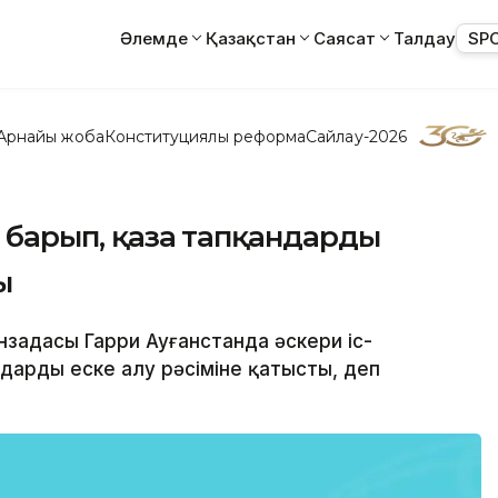
Әлемде
Қазақстан
Саясат
Талдау
SP
Арнайы жоба
Конституциялық реформа
Сайлау-2026
а барып, қаза тапқандарды
ы
нзадасы Гарри Ауғанстанда әскери іс-
дарды еске алу рәсіміне қатысты, деп