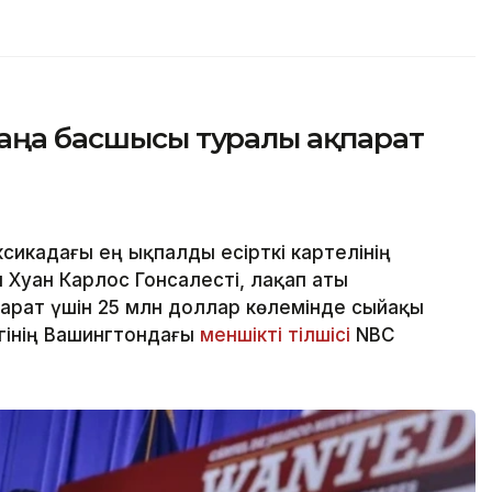
жаңа басшысы туралы ақпарат
сикадағы ең ықпалды есірткі картелінің
 Хуан Карлос Гонсалесті, лақап аты
парат үшін 25 млн доллар көлемінде сыйақы
ігінің Вашингтондағы
меншікті тілшісі
NBC