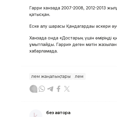
Гарри ханзада 2007-2008, 2012-2013 жыл
қатысқан.
Еске алу шарасы Қандагардағы әскери әу
Ханзада онда «Достарың үшін өміріңді қ
ұмытпайды. Гарри» деген мәтін жазылған 
хабарламада.
Әлем жаңалықтары
Әлем
без автора