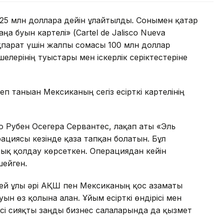
25 млн долларға дейін ұлғайтылды. Сонымен қатар
а буын картелі» (Cartel de Jalisco Nueva
ақпарат үшін жалпы сомасы 100 млн доллар
елерінің туыстары мен іскерлік серіктестеріне
 таныған Мексиканың сегіз есірткі картелінің
о Рубен Осегера Сервантес, лақап аты «Эль
ациясы кезінде қаза тапқан болатын. Бұл
тық қолдау көрсеткен. Операциядан кейін
ейген.
гей ұлы әрі АҚШ пен Мексиканың қос азаматы
н өз қолына алған. Ұйым есірткі өндірісі мен
сі сияқты заңды бизнес салаларында да қызмет