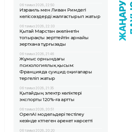
06 тамыз 2026, 22:50
Израиль мен Ливан Римдегі
келіссөздерді жалғастырып жатыр
06 тамыз 2026, 22:33
Қытай Марстан әкелінетін
топырақты зерттейтін арнайы
зертхана тұрғызады
06 тамыз 2026, 21:46
Жұмыс орнындағы
психологиялық қысым:
Францияда суицид оқиғалары
тергеліп жатыр
06 тамыз 2026, 21:35
Қытайдың электр көліктері
экспорты 120%-ға артты
06 тамыз 2026, 20:51
OpenAI модельдері тестілеу
кезінде күтпеген әрекет көрсетті
06 тамыз 2026, 20:20