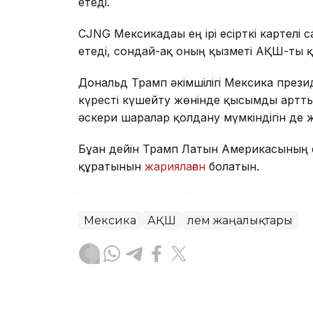
етеді.
CJNG Мексикадағы ең ірі есірткі картелі 
етеді, сондай-ақ оның қызметі АҚШ-ты қо
Дональд Трамп әкімшілігі Мексика презид
күресті күшейту жөнінде қысымды артты
әскери шаралар қолдану мүмкіндігін де 
Бұған дейін Трамп Латын Америкасының е
құратынын
жариялаған
болатын.
Мексика
АҚШ
Әлем жаңалықтары