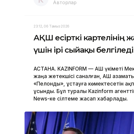
Авторлар
23:12, 06 Тамыз 2026
АҚШ есірткі картелінің 
үшін ірі сыйақы белгіледі
АСТАНА. KAZINFORM — АҚШ үкіметі Мек
жаңа жетекшісі саналған, АҚШ азаматы
«Пелонды», ұстауға көмектесетін ақ
ұсынды. Бұл туралы Kazinform агентт
News-ке сілтеме жасап хабарлады.