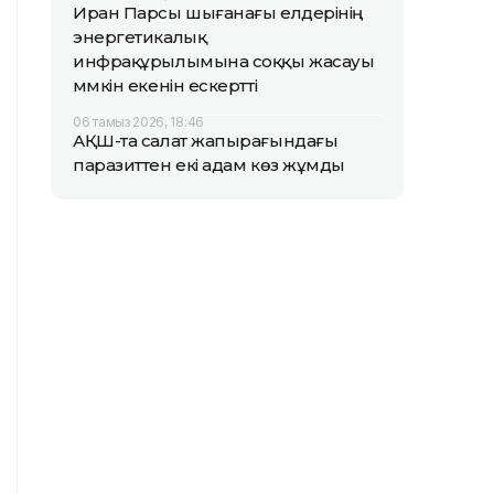
Иран Парсы шығанағы елдерінің
энергетикалық
инфрақұрылымына соққы жасауы
мүмкін екенін ескертті
06 тамыз 2026, 18:46
АҚШ-та салат жапырағындағы
паразиттен екі адам көз жұмды