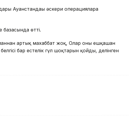
дары Ауғанстандағы әскери операцияларға
е базасында өтті.
иғаннан артық махаббат жоқ, Олар оны ешқашан
белгісі бар естелік гүл шоқтарын қойды, делінген