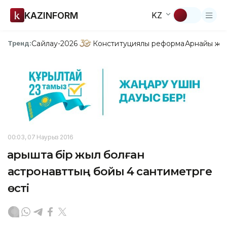
KAZINFORM
KZ
Сайлау-2026
Конституциялық реформа
Арнайы жо
Тренд:
00:03, 07 Наурыз 2016
Ғарышта бір жыл болған
астронавттың бойы 4 сантиметрге
өсті