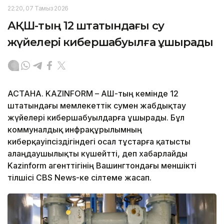
22:20, 07 Тамыз 2026
АҚШ-тың 12 штатындағы су
жүйелері кибершабуылға ұшырады
АСТАНА. KAZINFORM – АҚШ-тың кемінде 12
штатындағы мемлекеттік сумен жабдықтау
жүйелері кибершабуылдарға ұшырады. Бұл
коммуналдық инфрақұрылымның
киберқауіпсіздігіндегі осал тұстарға қатысты
алаңдаушылықты күшейтті, деп хабарлайды
Kazinform агенттігінің Вашингтондағы меншікті
тілшісі CBS News-ке сілтеме жасап.