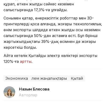
құрап, өткен жылдың сәйкес кезеңімен
салыстырғанда 17,3%-ға ұлғайды.
Сонымен қатар, өнеркәсіптік роботтар мен 3D-
принтерлерді қоса алғанда, жоғары технологиялық
өнім экспорты шілдеде өткен жылдың осы кезеңімен
салыстырғанда 50%-дан астамға өсті. Бұл бірінші
жартыжылдықтағы 39%-дық өсімнен де жоғары
көрсеткіш болды.
Айта кетелік Қытайдың электр көліктері экспорты
120%-ға
артты
.
Экономика
Әлем жаңалықтары
Қытай
Назым Бөлесова
Авторлар