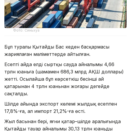
Фото: Синьхуа
Бұл туралы Қытайдың Бас кеден басқармасы
жариялаған мәліметтерде айтылған.
Есепті айда елдің сыртқы сауда айналымы 4,66
трлн юаньға (шамамен 686,3 млрд АҚШ доллары)
жетті. Осылайша бұл көрсеткіш бесінші ай
қатарынан 4 трлн юаньнан жоғары деңгейде
сақталды.
Шілде айында экспорт көлемі жылдық есеппен
17,8%-ға, ал импорт 21,2%-ға өсті.
Жыл басынан бері, яғни қаңтар–шілде аралығында
Қытайдың тауар айналымы 30,13 трлн юаньды