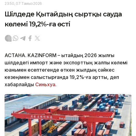
23:50, 07 Тамыз 2026
Шілдеде Қытайдың сыртқы сауда
көлемі 19,2%-ға өсті
АСТАНА. KAZINFORM – Қытайдың 2026 жылғы
шілдедегі импорт және экспорттың жалпы көлемі
юаньмен есептегенде өткен жылдың сәйкес
кезеңімен салыстырғанда 19,2%-ға артты, деп
хабарлайды
Синьхуа
.