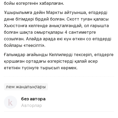
бойы өзгергенін хабарлаған.
Ұшырылымға дейін Марктың айтуынша, егіздердің
дене бітімдері бірдей болған. Скотт туған қаласы
Хьюстонға келгенде анықталғандай, ол ғарышта
болған шақта омыртқалары 4 сантиметрге
созылған. Алайда арада екі күн өткен соң егіздердің
бойлары «теңесіпті».
Ғалымдар ағайынды Келлилерді тексеріп, егіздерге
қоршаған ортадағы өзгерістердің қалай әсер
ететінін түсінуге тырысып көрмек.
Әлем жаңалықтары
без автора
Авторлар