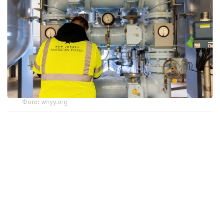
Фото: whyy.org
Киберқауіпсіздік саласының мамандары шабуылдар
интернетке қосылған, қорғаныс деңгейі төмен
өндірістік компьютерлерді пайдаланатын мыңдаған
сумен жабдықтау жүйесінің осал екенін көрсетті.
Шабуылдардың негізгі нысанасына өндірістік
жабдықтарды, су қысымын және тазарту
станцияларындағы химиялық заттардың мөлшерін