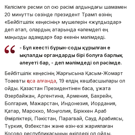
Келісімге ресми қол қою рәсімі алдындағы шамамен
20 минуттық сөзінде президент Трамп өзінің
«Бейбітшілік кеңесінің» мүшелерін «жұлдыздар»
деп атап, олардың қатарында «әлемдегі ең
маңызды адамдар» бар екенін мәлімдеді.
- Бұл кеңестің бұрын-соңды құрылған ең
ықпалды органдардың бірі болуға барлық
әлеуеті бар, - деп мәлімдеді ол рәсімде.
Бейбітшілік кеңесінің Жарғысына Қасым-Жомарт
Тоқаевты
қоса алғанда
, 19 елдің көшбасшылары қол
қойды. Қазақстан Президентінен басқа, құжатқа
Әзербайжан, Аргентина, Армения, Бахрейн,
Болгария, Мажарстан, Индонезия, Иордания,
Қатар, Марокко, Моңғолия, Біріккен Араб
Әмірліктері, Пәкістан, Парагвай, Сауд Арабиясы,
Түркия, Өзбекстан және өзін-өзі жариялаған
Косово республикасының өкілдері қол қойды.