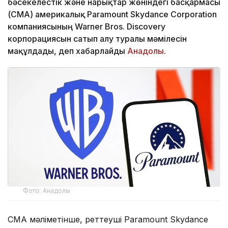
бәсекелестік және нарықтар жөніндегі басқармасы
(CMA) америкалық Paramount Skydance Corporation
компаниясының Warner Bros. Discovery
корпорациясын сатып алу туралы мәмілесін
мақұлдады, деп хабарлайды
Анадолы
.
Фото: Анадолы
CMA мәліметінше, реттеуші Paramount Skydance