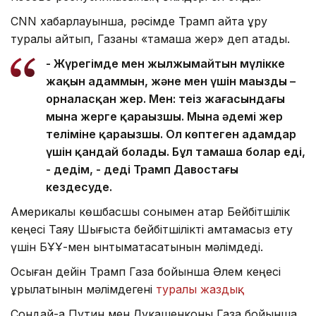
CNN хабарлауынша, рәсімде Трамп қайта құру
туралы айтып, Газаны «тамаша жер» деп атады.
- Жүрегімде мен жылжымайтын мүлікке
жақын адаммын, және мен үшін маңызды –
орналасқан жер. Мен: теңіз жағасындағы
мына жерге қараңызшы. Мына әдемі жер
теліміне қараңызшы. Ол көптеген адамдар
үшін қандай болады. Бұл тамаша болар еді,
- дедім, - деді Трамп Давостағы
кездесуде.
Америкалық көшбасшы сонымен қатар Бейбітшілік
кеңесі Таяу Шығыста бейбітшілікті қамтамасыз ету
үшін БҰҰ-мен ынтымақтасатынын мәлімдеді.
Осыған дейін Трамп Газа бойынша Әлем кеңесі
құрылатынын мәлімдегені
туралы жаздық
.
Сондай-ақ Путин мен Лукашенконы Газа бойынша