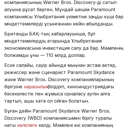
компаниясының Warner Bros. Discovery-ді сатып
алуына рұқсат берген. Мұндай шешім Paramount
компаниясы Ұлыбритания үкіметіне заңды күші бар
міндеттемелерді ұсынғаннан кейін қабылданды.
Британдық БАҚ-тың хабарлауынша, бұл
міндеттемелердің қатарында Ұлыбритания
экономикасына инвестиция салу да бар. Мәміленің
болжамды құны — 110 млрд доллар.
Еске салайық, сәуір айында мыңнан астам актер,
режиссер және сценарист Paramount Skydance
және Warner Bros. Discovery компанияларының
бірігуіне
наразылық
білдіріп, киноиндустриядағы
бәсекелестік пен жұмысқа орналасу қаупін алға
тартып, ашық хатқа қол қойған болатын.
Бұған дейін Paramount Skydance Warner Bros.
Discovery (WBD) компаниясымен бірігу туралы
нақты
келісімге
келді. Мәмілені екі компанияның