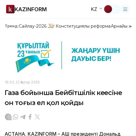
KAZINFORM
KZ
Сайлау-2026
Конституциялық реформа
Арнайы жо
Тренд:
18:33, 22 Қаңтар 2026
Газа бойынша Бейбітшілік кеңесіне
он тоғыз ел қол қойды
АСТАНА. KAZINFORM – АҚШ президенті Дональд