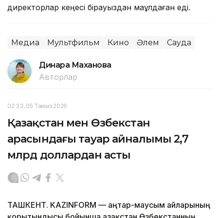
директорлар кеңесі бірауыздан мақұлдаған еді.
Медиа
Мультфильм
Кино
Әлем
Сауда
Динара Маханова
Авторлар
02:33, 05 Тамыз 2026
Қазақстан мен Өзбекстан
арасындағы тауар айналымы 2,7
млрд доллардан асты
ТАШКЕНТ. KAZINFORM — Қаңтар-маусым айларының
қорытындысы бойынша Қазақстан Өзбекстанның