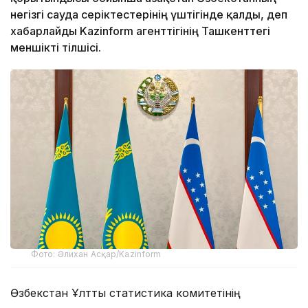
негізгі сауда серіктестерінің үштігінде қалды, деп
хабарлайды Kazinform агенттігінің Ташкенттегі
меншікті тілшісі.
Фото: Әлихан Асқар/Kazinform
Өзбекстан Ұлттық статистика комитетінің