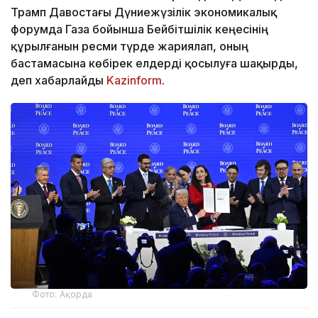
Трамп Давостағы Дүниежүзілік экономикалық
форумда Газа бойынша Бейбітшілік кеңесінің
құрылғанын ресми түрде жариялап, оның
бастамасына көбірек елдерді қосылуға шақырды,
деп хабарлайды
Kazinform
.
Фото: Ақорда