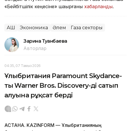
«Бейбітшілік кеңесіне» шақырғаны
хабарланды
.
АҚШ
Экономика
Әлем
Газа секторы
Зарина Туғанбаева
Авторлар
04:35, 07 Тамыз 2026
Ұлыбритания Paramount Skydance-
тың Warner Bros. Discovery-ді сатып
алуына рұқсат берді
АСТАНА. KAZINFORM — Ұлыбританияның