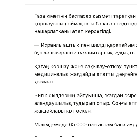
Газа үкіметінің баспасөз қызметі таратқ
қоршауының аймақтағы балалар алдында
нашарлатқаны атап көрсетілді.
— Израиль аштық пен шөлді қарапайым х
бұл халықаралық гуманитарлық құқықты т
Қатаң қоршау және бақылау-өткізу пунк
медициналық жағдайды апатты деңгейге же
қызметі.
Билік өкілдерінің айтуынша, жағдай әсір
алаңдаушылық тудырып отыр. Соңғы ап
жағдайлары күрт өскен.
Мәлімдемеде 65 000-нан астам бала аур