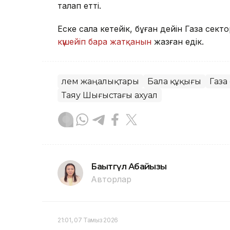
талап етті.
Еске сала кетейік, бұған дейін Газа се
күшейіп бара жатқанын
жазған едік.
Әлем жаңалықтары
Бала құқығы
Газа
Таяу Шығыстағы ахуал
Бақытгүл Абайқызы
Авторлар
21:01, 07 Тамыз 2026