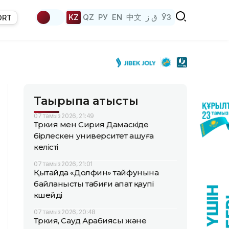
KZ
QZ
РУ
EN
中文
ق ز
ЎЗ
ORT
Тақырыпқа қатысты
07 тамыз 2026, 21:49
Түркия мен Сирия Дамаскіде
бірлескен университет ашуға
келісті
07 тамыз 2026, 21:01
Қытайда «Долфин» тайфунына
байланысты табиғи апат қаупі
күшейді
07 тамыз 2026, 20:48
Түркия, Сауд Арабиясы және