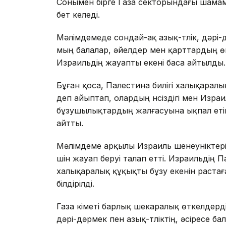
Сонымен бірге Газа секторындағы шамаме
бет келеді.
Мәлімдемеде сондай-ақ азық-түлік, дәрі
мың балалар, әйелдер мен қарттардың өм
Израильдің жауапты екені баса айтылды.
Бұған қоса, Палестина билігі халықарал
деп айыптап, олардың үнсіздігі мен Изр
бұзушылықтардың жалғасуына ықпал етіп,
айтты.
Мәлімдеме арқылы Израиль шенеуніктер
үшін жауап беруі талап етті. Израильді
халықаралық құқықты бұзу екенін растағ
білдірілді.
Газа үкіметі барлық шекаралық өткелдерд
дәрі-дәрмек пен азық-түліктің, әсіресе б