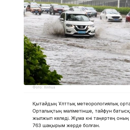
Фото: Xinhua
Қытайдың Ұлттық метеорологиялық ортал
Орталықтың мәліметінше, тайфун батыс
жылжып келеді. Жұма күні таңертең оны
763 шақырым жерде болған.