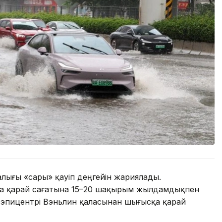
ығы «сары» қауіп деңгейін жариялады.
қа қарай сағатына 15–20 шақырым жылдамдықпен
ң эпицентрі Вэньлин қаласынан шығысқа қарай