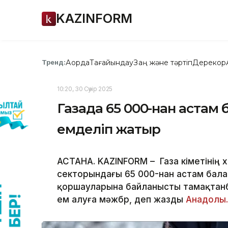
KAZINFORM
Ақорда
Тағайындау
Заң және тәртіп
Дерекқор
Тренд:
10:20, 30 Сәуір 2025
Газада 65 000-нан астам
емделіп жатыр
АСТАНА. KAZINFORM – Газа үкіметінің
секторындағы 65 000-нан астам бала 
қоршауларына байланысты тамақтанб
ем алуға мәжбүр, деп жазды
Анадолы.