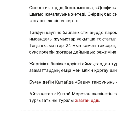
Синоптиктердің болжамынша, «Долфин» т
шығыс жағалауына жетеді. Өңірдің бас си
жоғары екенін ескертті.
Тайфун қаупіне байланысты өңірде паром
нысандағы жұмыстар уақытша тоқтатылы
Теңіз қызметтері 24 мың кемені тексері
буксирлерін жоғары дайындық режиміне 
Жергілікті билікке қауіпті аймақтардан 
азаматтардың өмірі мен мүлкін қорғау үші
Бұған дейін Қытайда «Бави» тайфуныны
Айта кетелік Қытай Марстан әкелінетін 
тұрғызатыны туралы
жазған едік
.