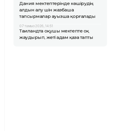
Дания мектептерінде көшірудің
алдын алу үшін жазбаша
тапсырмалар ауызша қорғалады
07 тамыз 2026, 14:51
Таиландта оқушы мектепте оқ
жаудырып, жеті адам қаза тапты