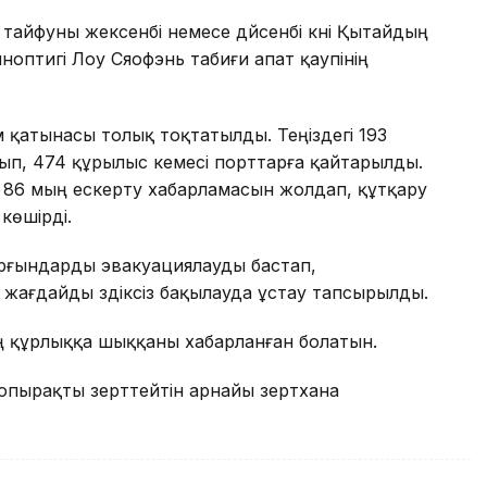
айфуны жексенбі немесе дүйсенбі күні Қытайдың
ноптигі Лоу Сяофэнь табиғи апат қаупінің
 қатынасы толық тоқтатылды. Теңіздегі 193
п, 474 құрылыс кемесі порттарға қайтарылды.
п, 86 мың ескерту хабарламасын жолдап, құтқару
көшірді.
тұрғындарды эвакуациялауды бастап,
н жағдайды үздіксіз бақылауда ұстау тапсырылды.
ң құрлыққа шыққаны хабарланған болатын.
топырақты зерттейтін арнайы зертхана