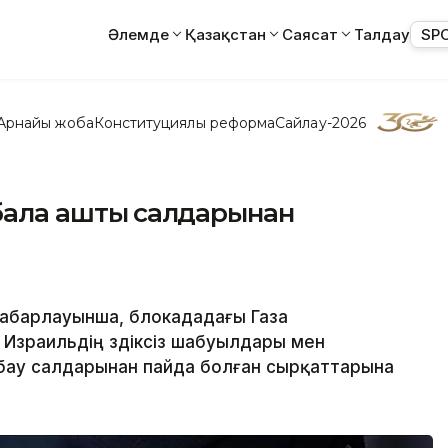
Әлемде
Қазақстан
Саясат
Талдау
SP
Арнайы жоба
Конституциялық реформа
Сайлау-2026
 бала аштық салдарынан
 хабарлауынша, блокададағы Газа
Израильдің үздіксіз шабуылдары мен
ау салдарынан пайда болған сырқаттарына