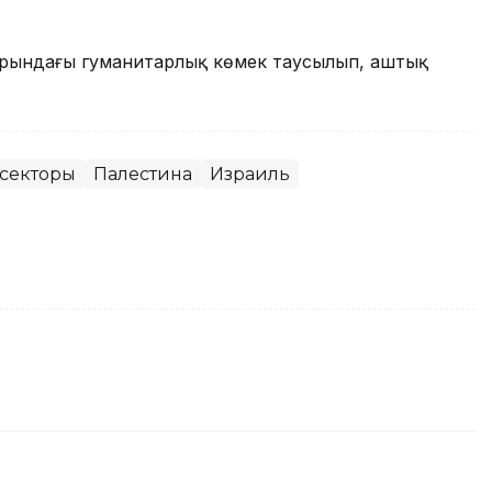
кторындағы гуманитарлық көмек таусылып, аштық
 секторы
Палестина
Израиль