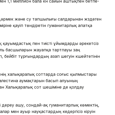
н 1,1 миллион бала күн сайын аштықпен бетпе-
-дәрмек және су тапшылығы салдарынан жүздеген
іріне қауіп төндіретін гуманитарлық апатқа
ық қауымдастық пен тиісті ұйымдарды әрекетсіз
аиль басшыларын жауапқа тартпауы заң
 бейбіт тұрғындардың азап шегуін күшейтетінін
інің халықаралық соттарда соғыс қылмыстары
ң Палестина аумақтарын басып алуының
ан Халықаралық сот шешіміне де қолдау
і дереу ашу, сондай-ақ гуманитарлық көмектің,
алалар мен ауыр науқастардың кедергісіз кіруін