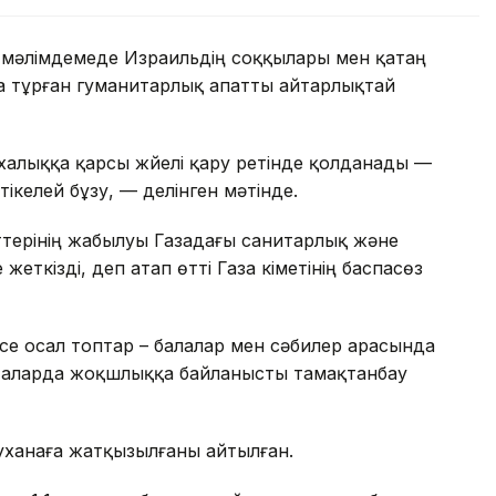
ан мәлімдемеде Израильдің соққылары мен қатаң
 тұрған гуманитарлық апатты айтарлықтай
алыққа қарсы жүйелі қару ретінде қолданады —
ікелей бұзу, — делінген мәтінде.
ттерінің жабылуы Газадағы санитарлық және
ткізді, деп атап өтті Газа үкіметінің баспасөз
есе осал топтар – балалар мен сәбилер арасында
таларда жоқшлыққа байланысты тамақтанбау
уханаға жатқызылғаны айтылған.