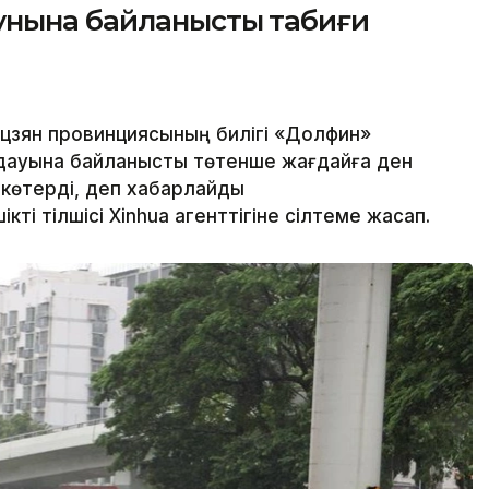
унына байланысты табиғи
зян провинциясының билігі «Долфин»
дауына байланысты төтенше жағдайға ден
н көтерді, деп хабарлайды
ікті тілшісі Xinhua агенттігіне сілтеме жасап.