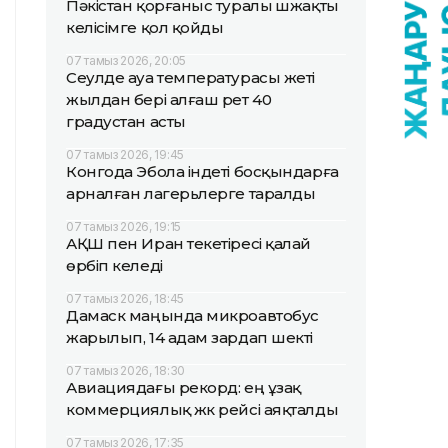
Пәкістан қорғаныс туралы үшжақты
келісімге қол қойды
07 тамыз 2026, 20:05
Сеулде ауа температурасы жеті
жылдан бері алғаш рет 40
градустан асты
07 тамыз 2026, 19:45
Конгода Эбола індеті босқындарға
арналған лагерьлерге таралды
07 тамыз 2026, 19:15
АҚШ пен Иран текетіресі қалай
өрбіп келеді
07 тамыз 2026, 18:45
Дамаск маңында микроавтобус
жарылып, 14 адам зардап шекті
07 тамыз 2026, 18:30
Авиациядағы рекорд: ең ұзақ
коммерциялық жүк рейсі аяқталды
07 тамыз 2026, 17:35