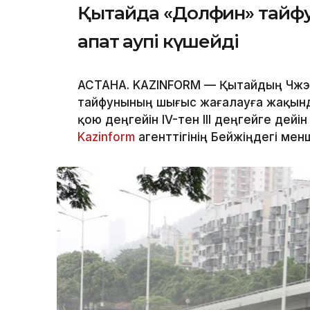
Қытайда «Долфин» тайф
апат қаупі күшейді
АСТАНА. KAZINFORM — Қытайдың Чжэц
тайфунының шығыс жағалауға жақын
қою деңгейін IV-тен III деңгейге дейі
Kazinform
агенттігінің Бейжіңдегі менш