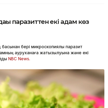
ағы паразиттен екі адам көз
басынан бері микроскопиялық паразит
амның ауруханаға жатқызылуына және екі
айды
NBC News.