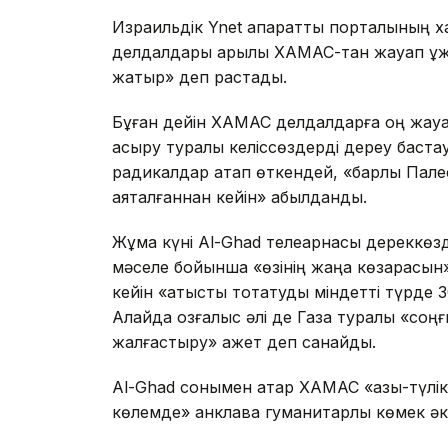
Израильдік Ynet ақпараттық порталының 
делдалдары арқылы ХАМАС-тан жауап құж
жатыр» деп растады.
Бұған дейін ХАМАС делдалдарға оң жауа
асыру туралы келіссөздерді дереу баста
радикалдар атап өткендей, «барлық Пал
аяқталғаннан кейін» қабылданды.
Жұма күні Al-Ghad телеарнасы дереккөз
мәселе бойынша «өзінің жаңа көзқарасын»
кейін «атысты тоқтатуды міндетті түрде 
Алайда қозғалыс әлі де Газа туралы «соңғы
жалғастыру» қажет деп санайды.
Al-Ghad сонымен қатар ХАМАС «азық-түлі
көлемде» анклавқа гуманитарлық көмек әке