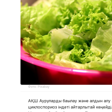
Фото: Pixabay
АҚШ Ауруларды бақылау және алдын алу 
циклоспориоз індеті айтарлықтай кеңейді