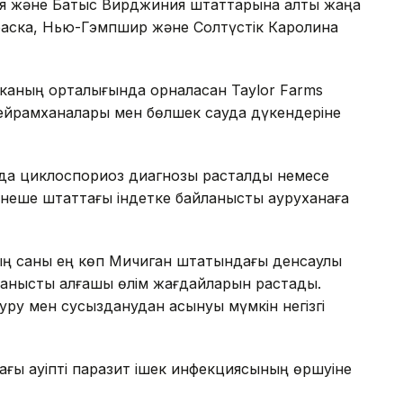
ия және Батыс Вирджиния штаттарына алты жаңа
раска, Нью-Гэмпшир және Солтүстік Каролина
каның орталығында орналасқан Taylor Farms
ейрамханалары мен бөлшек сауда дүкендеріне
мда циклоспориоз диагнозы расталды немесе
рнеше штаттағы індетке байланысты ауруханаға
ң саны ең көп Мичиган штатындағы денсаулық
йланысты алғашқы өлім жағдайларын растады.
уру мен сусызданудан асқынуы мүмкін негізгі
ғы қауіпті паразит ішек инфекциясының өршуіне