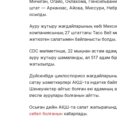
Мичиган, Огайо, Оклахома, Пенсильван
штат — Арканзас, Айова, Миссури, Неб
қосылды.
Ауру жұқтыру жағдайларының көбі Мекси
компаниясының 27 штаттағы Taco Bell м
жеткізген салатымен байланысты болды.
CDC мәліметінше, 22 мыңнан астам ада
ауру жұқтыру шамаланды, ал 517 адам бі
жатқызылды.
Дүйсенбіде циклоспориоз жағдайларыны
сақтау қызметкерлері АҚШ-та індетке ба
Шенеуніктер қайтыс болған екі адамның а
ілеспе аурулары болғанын айтты.
Осыған дейін АҚШ-та салат жапырағында
себеп болғанын
хабарладық.