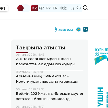
KZ
QZ
РУ
EN
中文
ق ز
ЎЗ
ORT
Тақырыпқа қатысты
06 тамыз 2026, 18:46
АҚШ-та салат жапырағындағы
паразиттен екі адам көз жұмды
06 тамыз 2026, 18:05
Арменияның TRIPP жобасы
Конституциялық сотта қаралады
06 тамыз 2026, 17:35
Бейжің 2029 жылғы Әлемдік сәулет
астанасы болып жарияланды
06 тамыз 2026, 16:17