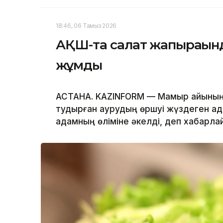
18:46, 06 Тамыз 2026
АҚШ-та салат жапырағынд
жұмды
АСТАНА. KAZINFORM — Мамыр айының 
тудырған аурудың өршуі жүздеген ад
адамның өліміне әкелді, деп хабарл