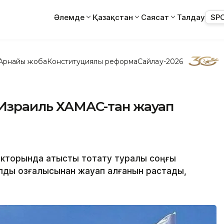
Әлемде
Қазақстан
Саясат
Талдау
SP
Арнайы жоба
Конституциялық реформа
Сайлау-2026
: Израиль ХАМАС-тан жауап
екторында атысты тоқтату туралы соңғы
дық қозғалысынан жауап алғанын растады,