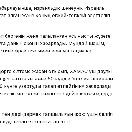
хабарлауынша, израильдік шенеунік Израиль
ат алған және «оның егжей-тегжейі зерттеліп
п бергенін және талқыланған ұсынысты жүзеге
уға дайын екенін хабарлады. Мұндай шешім,
естина фракциясымен консультациялар
дерге сілтеме жасай отырып, ХАМАС үш даулы
 ұсынатынын және 60 күндік бітім аяқталғаннан
30 күнге ұзартуды талап етпейтінін» хабарлады.
 келісімге қол жеткізілгенге дейін келіссөздерді
к пен дәрі-дәрмек тапшылығын жою үшін белгілі
луді талап ететінін атап өтті.