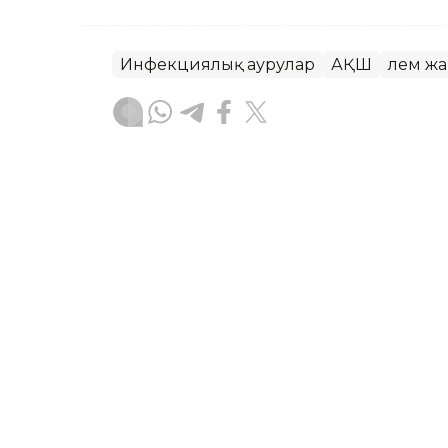
Инфекциялық аурулар
АҚШ
Әлем ж
Зарина Туғанбаева
Авторлар
18:05, 06 Тамыз 2026
Арменияның TRIPP жобас
қаралады