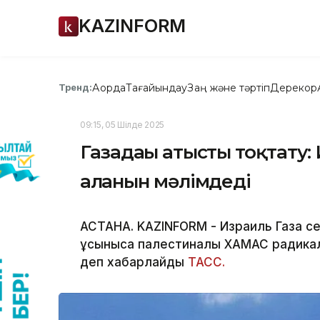
KAZINFORM
Ақорда
Тағайындау
Заң және тәртіп
Дерекқор
Тренд:
09:15, 05 Шілде 2025
Газадағы атысты тоқтату
алғанын мәлімдеді
АСТАНА. KAZINFORM - Израиль Газа с
ұсынысқа палестиналық ХАМАС радикал
деп хабарлайды
ТАСС.