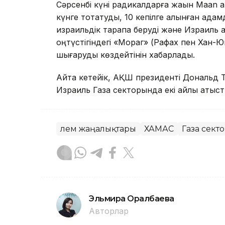
Сәрсенбі күні радикалдарға жақын Maan а
күнге тоқтатуды, 10 кепілге алынған ада
израильдік тарапқа беруді және Израил
оңтүстігіндегі «Мораг» (Рафах пен Хан-
шығаруды көздейтінін хабарлады.
Айта кетейік, АҚШ президенті Дональд 
Израиль Газа секторында екі айлық атысты
Әлем жаңалықтары
ХАМАС
Газа сект
Эльмира Оралбаева
Авторлар