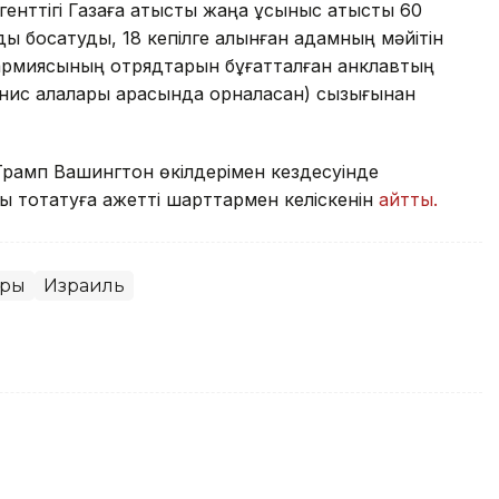
генттігі Газаға қатысты жаңа ұсыныс атысты 60
мды босатуды, 18 кепілге алынған адамның мәйітін
ь армиясының отрядтарын бұғатталған анклавтың
Юнис қалалары арасында орналасқан) сызығынан
Трамп Вашингтон өкілдерімен кездесуінде
 тоқтатуға қажетті шарттармен келіскенін
айтты.
оры
Израиль