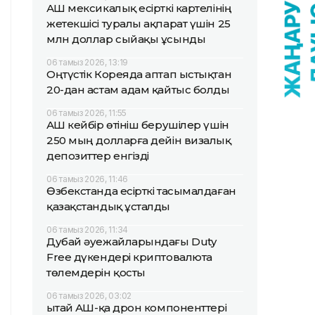
АҚШ мексикалық есірткі картелінің
жетекшісі туралы ақпарат үшін 25
млн доллар сыйақы ұсынды
06 тамыз 2026, 13:19
Оңтүстік Кореяда аптап ыстықтан
20-дан астам адам қайтыс болды
06 тамыз 2026, 11:55
АҚШ кейбір өтініш берушілер үшін
250 мың долларға дейін визалық
депозиттер енгізді
06 тамыз 2026, 11:46
Өзбекстанда есірткі тасымалдаған
қазақстандық ұсталды
06 тамыз 2026, 11:34
Дубай әуежайларындағы Duty
Free дүкендері криптовалюта
төлемдерін қосты
06 тамыз 2026, 03:02
Қытай АҚШ-қа дрон компоненттері