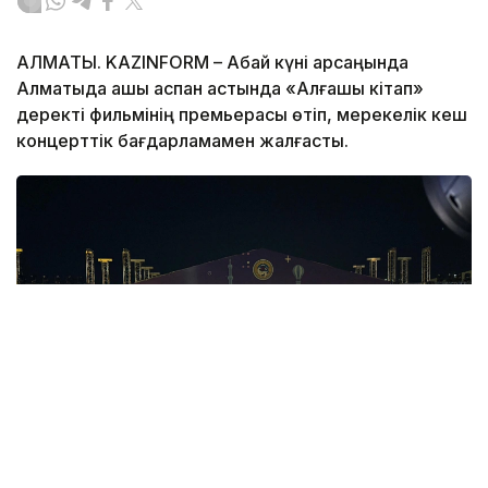
АЛМАТЫ. KAZINFORM – Абай күні қарсаңында
Алматыда ашық аспан астында «Алғашқы кітап»
деректі фильмінің премьерасы өтіп, мерекелік кеш
концерттік бағдарламамен жалғасты.