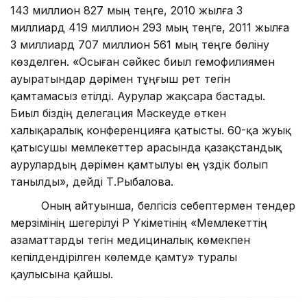
143 миллион 827 мың теңге, 2010 жылға 3
миллиард 419 миллион 293 мың теңге, 2011 жылға
3 миллиард 707 миллион 561 мың теңге бөліну
көзделген. «Осыған сәйкес биыл гемофилиямен
ауыратындар дәрімен тұңғыш рет тегін
қамтамасыз етілді. Аурулар жақсара бастады.
Биыл біздің делегация Мәскеуде өткен
халықаралық конференцияға қатысты. 60-қа жуық
қатысушы мемлекеттер арасында қазақстандық
аурулардың дәрімен қамтылуы ең үздік болып
танылды», дейді Т.Рыбалова.
Оның айтуынша, белгісіз себептермен тендер
мерзімінің шегерілуі ҚР Үкіметінің «Мемлекеттің
азаматтарды тегін медициналық көмекпен
кепілдендірілген көлемде қамту» туралы
қаулысына қайшы.