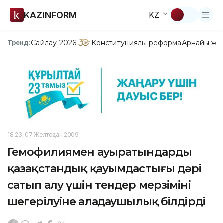
KAZINFORM
KZ
Сайлау-2026
Конституциялық реформа
Арнайы жо
Тренд:
18:23, 07 Желтоқсан 2009
Гемофилиямен ауыратындардың
қазақстандық қауымдастығы дәрі
сатып алу үшін тендер мерзімінің
шегерілуіне алаңдаушылық білдірді