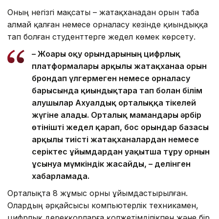
Оның негізгі мақсаты – жатақханадан орын таба
алмай қалған немесе орналасу кезінде қиындыққа
тап болған студенттерге жедел көмек көрсету.
– Жоғары оқу орындарының цифрлық
платформалары арқылы жатақханаға орын
брондап үлгермеген немесе орналасу
барысында қиындықтарға тап болған білім
алушылар Ахуалдық орталыққа тікелей
жүгіне алады. Орталық мамандары әрбір
өтінішті жедел қарап, бос орындар базасы
арқылы тиісті жатақханалардан немесе
серіктес ұйымдардан уақытша тұру орнын
ұсынуға мүмкіндік жасайды, – делінген
хабарламада.
Орталықта 8 жұмыс орны ұйымдастырылған.
Олардың әрқайсысы компьютерлік техникамен,
цифрлық дерекқорларға қолжетімділікпен және бір