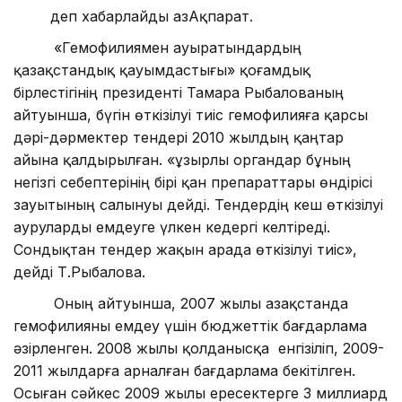
деп хабарлайды ҚазАқпарат.
«Гемофилиямен ауыратындардың
қазақстандық қауымдастығы» қоғамдық
бірлестігінің президенті Тамара Рыбалованың
айтуынша, бүгін өткізілуі тиіс гемофилияға қарсы
дәрі-дәрмектер тендері 2010 жылдың қаңтар
айына қалдырылған. «Құзырлы органдар бұның
негізгі себептерінің бірі қан препараттары өндірісі
зауытының салынуы дейді. Тендердің кеш өткізілуі
ауруларды емдеуге үлкен кедергі келтіреді.
Сондықтан тендер жақын арада өткізілуі тиіс»,
дейді Т.Рыбалова.
Оның айтуынша, 2007 жылы Қазақстанда
гемофилияны емдеу үшін бюджеттік бағдарлама
әзірленген. 2008 жылы қолданысқа енгізіліп, 2009-
2011 жылдарға арналған бағдарлама бекітілген.
Осыған сәйкес 2009 жылы ересектерге 3 миллиард