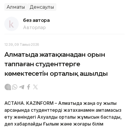
Алматы
Денсаулық
без автора
Авторлар
12:39, 09 Тамыз 2026
Алматыда жатақханадан орын
таппаған студенттерге
көмектесетін орталық ашылды
АСТАНА. KAZINFORM – Алматыда жаңа оқу жылы
қарсаңында студенттерді жатақханамен қамтамасыз
ету жөніндегі Ахуалдық орталық жұмысын бастады,
деп хабарлайды Ғылым және жоғары білім