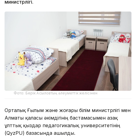
министрлігі.
Фото: Берік Асыловтың әлеуметтік желісінен
Орталық Ғылым және жоғары білім министрлігі мен
Алматы қаласы әкімдігінің бастамасымен Қазақ
ұлттық қыздар педагогикалық университетінің
(QyzPU) базасында ашылды.