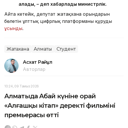
алады, – деп хабарлады министрлік.
Айта кетейік, депутат жатақхана орындарын
бөлетін ұлттық цифрлық платформаны құруды
ұсынды
.
Жатақхана
Алматы
Студент
Асхат Райқұл
Авторлар
10:24, 09 Тамыз 2026
Алматыда Абай күніне орай
«Алғашқы кітап» деректі фильмінің
премьерасы өтті