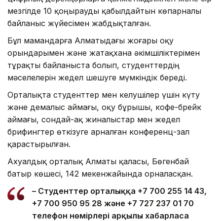
мезгілде 10 қоңырауды қабылдайтын көпарналы
байланыс жүйесімен жабдықталған.
Бұл мамандарға Алматыдағы жоғары оқу
орындарымен және жатақхана әкімшіліктерімен
тұрақты байланыста болып, студенттердің
мәселелерін жедел шешуге мүмкіндік береді.
Орталықта студенттер мен келушілер үшін күту
және демалыс аймағы, оқу бұрышы, кофе-брейк
аймағы, сондай-ақ жиналыстар мен жедел
брифингтер өткізуге арналған конференц-зал
қарастырылған.
Ахуалдық орталық Алматы қаласы, Бөгенбай
батыр көшесі, 142 мекенжайында орналасқан.
– Студенттер орталыққа +7 700 255 14 43,
+7 700 950 95 28 және +7 727 237 01 70
телефон нөмірлері арқылы хабарласа