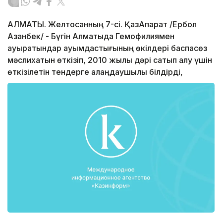
АЛМАТЫ. Желтоқсанның 7-сі. ҚазАқпарат /Ербол
Азанбек/ - Бүгін Алматыда Гемофилиямен
ауыратындар қауымдастығының өкілдері баспасөз
мәслихатын өткізіп, 2010 жылы дәрі сатып алу үшін
өткізілетін тендерге алаңдаушылық білдірді,