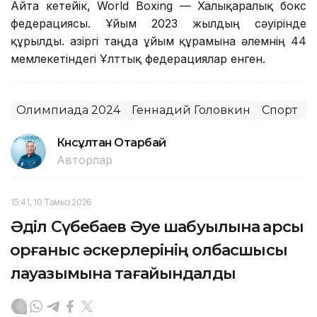
Айта кетейік, World Boxing — Халықаралық бокс
федерациясы. Ұйым 2023 жылдың сәуірінде
құрылды. Қазіргі таңда ұйым құрамына әлемнің 44
мемлекетіндегі Ұлттық федерациялар енген.
Олимпиада 2024
Геннадий Головкин
Спорт
Т
Күнсұлтан Отарбай
Авторлар
15:41, 10 Тамыз 2026
Әділ Сүбебаев Әуе шабуылына қарсы
қорғаныс әскерлерінің қолбасшысы
лауазымына тағайындалды