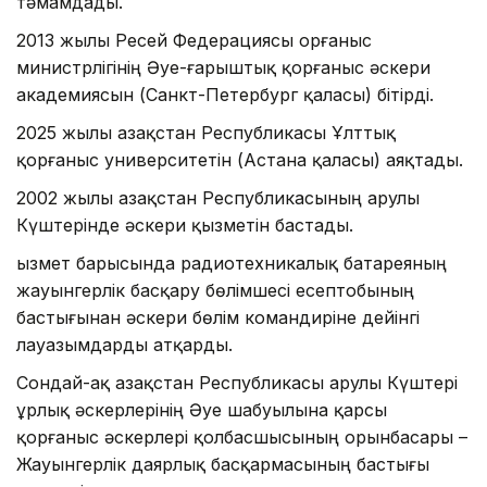
тәмамдады.
2013 жылы Ресей Федерациясы Қорғаныс
министрлігінің Әуе-ғарыштық қорғаныс әскери
академиясын (Санкт-Петербург қаласы) бітірді.
2025 жылы Қазақстан Республикасы Ұлттық
қорғаныс университетін (Астана қаласы) аяқтады.
2002 жылы Қазақстан Республикасының Қарулы
Күштерінде әскери қызметін бастады.
Қызмет барысында радиотехникалық батареяның
жауынгерлік басқару бөлімшесі есептобының
бастығынан әскери бөлім командиріне дейінгі
лауазымдарды атқарды.
Сондай-ақ Қазақстан Республикасы Қарулы Күштері
Құрлық әскерлерінің Әуе шабуылына қарсы
қорғаныс әскерлері қолбасшысының орынбасары –
Жауынгерлік даярлық басқармасының бастығы