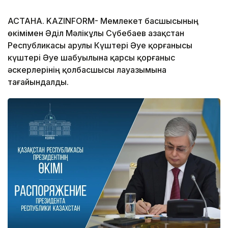
АСТАНА. KAZINFORM- Мемлекет басшысының
өкімімен Әділ Мәлікұлы Сүбебаев Қазақстан
Республикасы Қарулы Күштері Әуе қорғанысы
күштері Әуе шабуылына қарсы қорғаныс
әскерлерінің қолбасшысы лауазымына
тағайындалды.