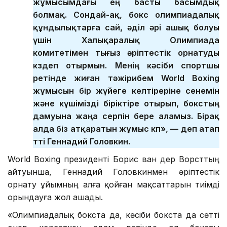
жұмысымдағы ең басты басымдық
болмақ. Сондай-ақ, бокс олимпиадалық
құндылықтарға сай, әділ әрі ашық болуы
үшін Халықаралық Олимпиада
комитетімен тығыз әріптестік орнатуды
көздеп отырмын. Менің кәсіби спортшы
ретінде жиған тәжірибем World Boxing
жұмысын бір жүйеге келтіреріне сенемін
және күшімізді біріктіре отырып, бокстың
дамуына жаңа серпін бере аламыз. Бірақ
алда біз атқаратын жұмыс көп», — деп атап
өтті Геннадий Головкин.
World Boxing президенті Борис ван дер Ворсттың
айтуынша, Геннадий Головкинмен әріптестік
орнату ұйымның алға қойған мақсаттарын тиімді
орындауға жол ашады.
«Олимпиадалық бокста да, кәсіби бокста да сәтті