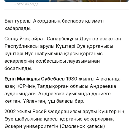
Фото: Ақорда
Бұл туралы Ақорданың баспасөз қызметі
хабарлады.
Сондай-ақ Қайрат Сапарбекұлы Дәуітов Қазақстан
Республикасы Қарулы Күштері Әуе қорғанысы
күштері Әуе шабуылына қарсы қорғаныс
әскерлерінің қолбасшысы лауазымынан
босатылды.
Әділ Мәлікұлы Сүбебаев
1980 жылғы 4 ақпанда
Қазақ КСР-інің Талдықорған облысы Андреевка
ауданындағы Андреевка ауылында дүниеге
келген. Үйленген, үш баласы бар.
2002 жылы Ресей Федерациясы Қарулы Күштерінің
Әуе шабуылына қарсы қорғаныс әскерлерінің
Әскери университетін (Смоленск қаласы)