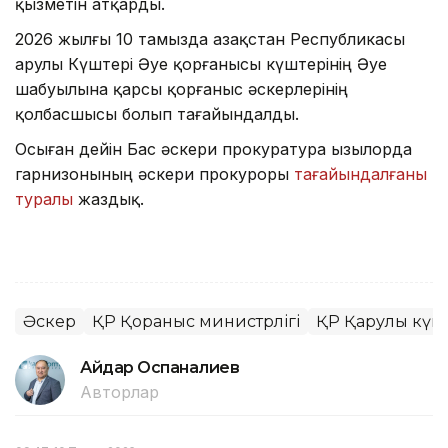
қызметін атқарды.
2026 жылғы 10 тамызда Қазақстан Республикасы
Қарулы Күштері Әуе қорғанысы күштерінің Әуе
шабуылына қарсы қорғаныс әскерлерінің
қолбасшысы болып тағайындалды.
Осыған дейін Бас әскери прокуратура Қызылорда
гарнизонының әскери прокуроры
тағайындалғаны
туралы
жаздық.
Әскер
ҚР Қорғаныс министрлігі
ҚР Қарулы күш
Айдар Оспаналиев
Авторлар