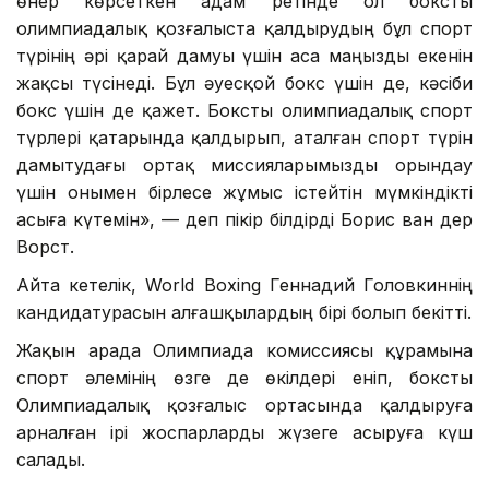
өнер көрсеткен адам ретінде ол боксты
олимпиадалық қозғалыста қалдырудың бұл спорт
түрінің әрі қарай дамуы үшін аса маңызды екенін
жақсы түсінеді. Бұл әуесқой бокс үшін де, кәсіби
бокс үшін де қажет. Боксты олимпиадалық спорт
түрлері қатарында қалдырып, аталған спорт түрін
дамытудағы ортақ миссияларымызды орындау
үшін онымен бірлесе жұмыс істейтін мүмкіндікті
асыға күтемін», — деп пікір білдірді Борис ван дер
Ворст.
Айта кетелік, World Boxing Геннадий Головкиннің
кандидатурасын алғашқылардың бірі болып бекітті.
Жақын арада Олимпиада комиссиясы құрамына
спорт әлемінің өзге де өкілдері еніп, боксты
Олимпиадалық қозғалыс ортасында қалдыруға
арналған ірі жоспарларды жүзеге асыруға күш
салады.