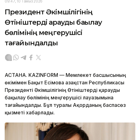
09:47, 10 Тамыз 2026
Президент Әкімшілігінің
Өтініштерді қарауды бақылау
бөлімінің меңгерушісі
тағайындалды
АСТАНА. KAZINFORM — Мемлекет басшысының
өкімімен Бақыт Есімова Қазақстан Республикасы
Президенті Әкімшілігінің Өтініштерді қарауды
бақылау бөлімінің меңгерушісі лауазымына
тағайындалды. Бұл туралы Ақорданың баспасөз
қызметі хабарлады.