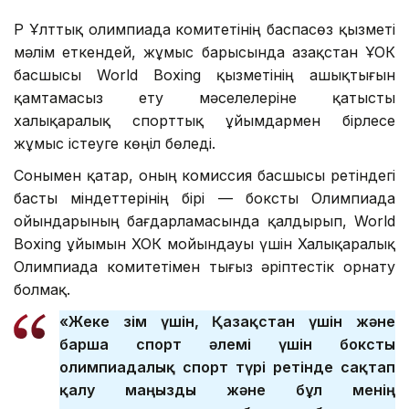
ҚР Ұлттық олимпиада комитетінің баспасөз қызметі
мәлім еткендей, жұмыс барысында Қазақстан ҰОК
басшысы World Boxing қызметінің ашықтығын
қамтамасыз ету мәселелеріне қатысты
халықаралық спорттық ұйымдармен бірлесе
жұмыс істеуге көңіл бөледі.
Сонымен қатар, оның комиссия басшысы ретіндегі
басты міндеттерінің бірі — боксты Олимпиада
ойындарының бағдарламасында қалдырып, World
Boxing ұйымын ХОК мойындауы үшін Халықаралық
Олимпиада комитетімен тығыз әріптестік орнату
болмақ.
«Жеке өзім үшін, Қазақстан үшін және
барша спорт әлемі үшін боксты
олимпиадалық спорт түрі ретінде сақтап
қалу маңызды және бұл менің