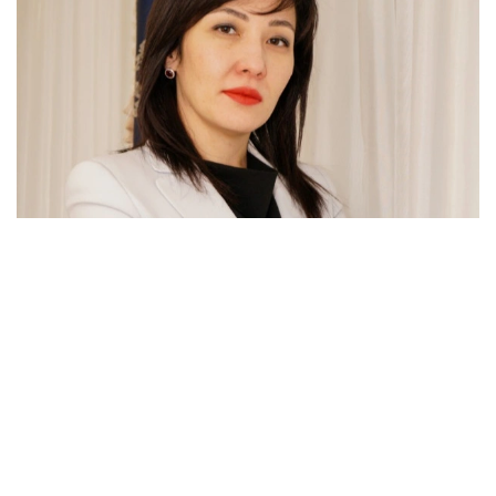
Фото: ocsnt.kz
Бақыт Есімова Павлодар облысында дүниеге
келген. Санкт-Петербург мемлекеттік инженерлік-
экономикалық университетін бітірген (2006,
«Болашақ» бағдарламасы бойынша).
Еңбек жолы: «Қазақстан жастары конгресі» заңды
тұлғалар қауымдастығының менеджері, атқарушы
директор кеңсесінің басшысы (2006-2007); «Сауда