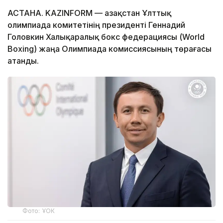
АСТАНА. KAZINFORM — Қазақстан Ұлттық
олимпиада комитетінің президенті Геннадий
Головкин Халықаралық бокс федерациясы (World
Boxing) жаңа Олимпиада комиссиясының төрағасы
атанды.
Фото: ҰОК