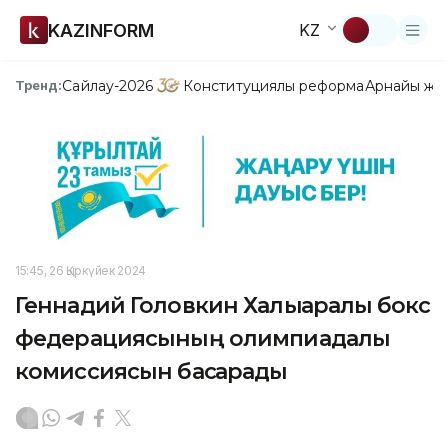
KAZINFORM
KZ
Сайлау-2026
Конституциялық реформа
Арнайы жо
Тренд:
15:45, 26 Қыркүйек 2024
Геннадий Головкин Халықаралық бокс
федерациясының олимпиадалық
комиссиясын басқарады