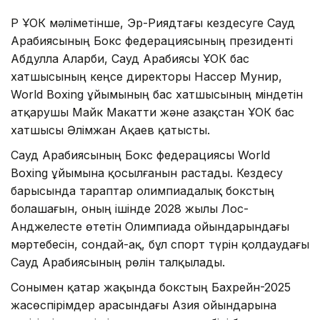
ҚР ҰОК мәліметінше, Эр-Риядтағы кездесуге Сауд
Арабиясының Бокс федерациясының президенті
Абдулла Аларби, Сауд Арабиясы ҰОК бас
хатшысының кеңсе директоры Нассер Мунир,
World Boxing ұйымының бас хатшысының міндетін
атқарушы Майк Макатти және Қазақстан ҰОК бас
хатшысы Әлімжан Ақаев қатысты.
Сауд Арабиясының Бокс федерациясы World
Boxing ұйымына қосылғанын растады. Кездесу
барысында тараптар олимпиадалық бокстың
болашағын, оның ішінде 2028 жылы Лос-
Анджелесте өтетін Олимпиада ойындарындағы
мәртебесін, сондай-ақ, бұл спорт түрін қолдаудағы
Сауд Арабиясының рөлін талқылады.
Сонымен қатар жақында бокстың Бахрейн-2025
жасөспірімдер арасындағы Азия ойындарына