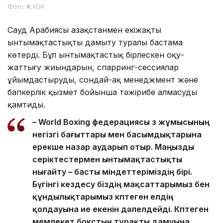
Фото: ҚР ҰОК
Сауд Арабиясы Қазақстанмен екіжақты
ынтымақтастықты дамыту туралы бастама
көтерді. Бұл ынтымақтастық бірлескен оқу-
жаттығу жиындарын, спарринг-сессиялар
ұйымдастыруды, сондай-ақ менеджмент және
бапкерлік қызмет бойынша тәжірибе алмасуды
қамтиды.
– World Boxing федерациясы өз жұмысының
негізгі бағыттары мен басымдықтарына
ерекше назар аударып отыр. Маңызды
серіктестермен ынтымақтастықты
нығайту – басты міндеттеріміздің бірі.
Бүгінгі кездесу біздің мақсаттарымыз бен
құндылықтарымыз көптеген елдің
қолдауына ие екенін дәлелдейді. Көптеген
мемлекет бокстың тұрақты дамуына