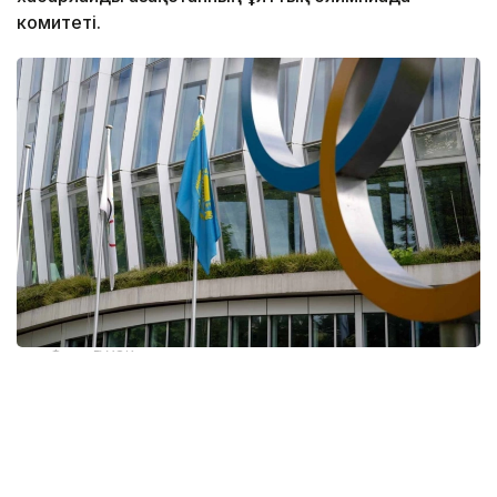
комитеті.
Фото: ҚР ҰОК
ХОК Қазақстан ҰОК әзірлеген олимпиадалық
құраманың мүшелерімен жасалатын Athlete and
Team Official Agreements (ATOA) келісімдер жүйесін