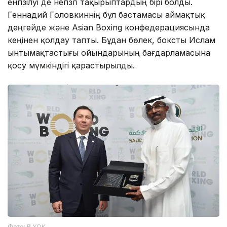
енгізілуі де негізгі тақырыптардың бірі болды.
Геннадий Головкиннің бұл бастамасы аймақтық
деңгейде және Asian Boxing конфедерациясында
кеңінен қолдау тапты. Бұдан бөлек, боксты Ислам
ынтымақтастығы ойындарының бағдарламасына
қосу мүмкіндігі қарастырылды.
Фото: ҚР ҰОК