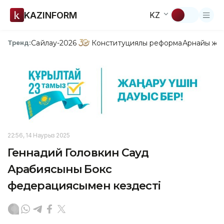
KAZINFORM
KZ
Сайлау-2026
Конституциялық реформа
Арнайы жо
Тренд:
22:56, 14 Наурыз 2025
Геннадий Головкин Сауд
Арабиясының Бокс
федерациясымен кездесті