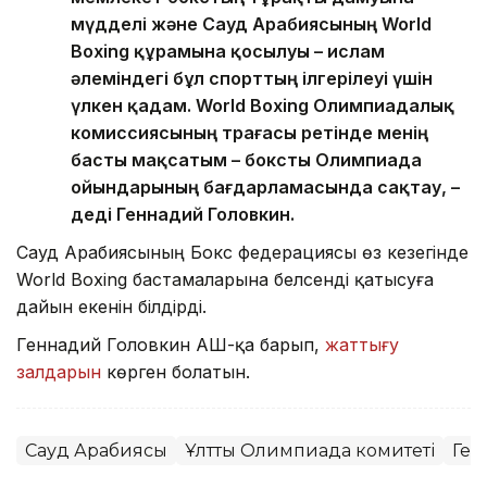
мүдделі және Сауд Арабиясының World
Boxing құрамына қосылуы – ислам
әлеміндегі бұл спорттың ілгерілеуі үшін
үлкен қадам. World Boxing Олимпиадалық
комиссиясының төрағасы ретінде менің
басты мақсатым – боксты Олимпиада
ойындарының бағдарламасында сақтау, –
деді Геннадий Головкин.
Сауд Арабиясының Бокс федерациясы өз кезегінде
World Boxing бастамаларына белсенді қатысуға
дайын екенін білдірді.
Геннадий Головкин АҚШ-қа барып,
жаттығу
залдарын
көрген болатын.
Сауд Арабиясы
Ұлттық Олимпиада комитеті
Ген