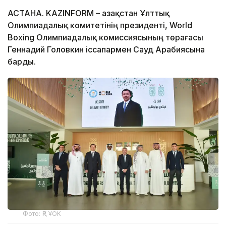
АСТАНА. KAZINFORM – Қазақстан Ұлттық
Олимпиадалық комитетінің президенті, World
Boxing Олимпиадалық комиссиясының төрағасы
Геннадий Головкин іссапармен Сауд Арабиясына
барды.
Фото: ҚР ҰОК