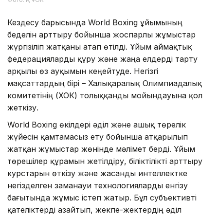
Кездесу барысында World Boxing ұйымының
беделін арттыру бойынша жоспарлы жұмыстар
жүргізіліп жатқаны атап өтілді. Ұйым аймақтық
федерацияларды құру және жаңа елдерді тарту
арқылы өз ауқымын кеңейтуде. Негізгі
мақсаттардың бірі – Халықаралық Олимпиадалық
комитетінің (ХОК) толыққанды мойындауына қол
жеткізу.
World Boxing өкілдері әділ және ашық төрелік
жүйесін қамтамасыз ету бойынша атқарылып
жатқан жұмыстар жөнінде мәлімет берді. Ұйым
төрешілер құрамын жетілдіру, біліктілікті арттыру
курстарын өткізу және жасанды интеллектке
негізделген заманауи технологияларды енгізу
бағытында жұмыс істеп жатыр. Бұл субъективті
қателіктерді азайтып, жекпе-жектердің әділ