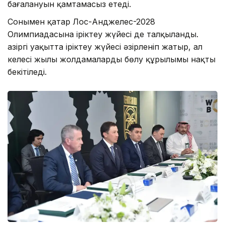
бағалануын қамтамасыз етеді.
Сонымен қатар Лос-Анджелес-2028
Олимпиадасына іріктеу жүйесі де талқыланды.
Қазіргі уақытта іріктеу жүйесі әзірленіп жатыр, ал
келесі жылы жолдамаларды бөлу құрылымы нақты
бекітіледі.