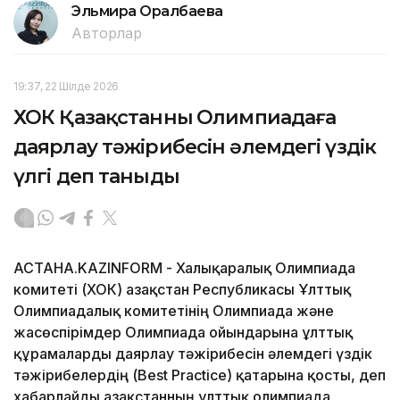
Эльмира Оралбаева
Авторлар
19:37, 22 Шілде 2026
ХОК Қазақстанның Олимпиадаға
даярлау тәжірибесін әлемдегі үздік
үлгі деп таныды
АСТАНА.KAZINFORM - Халықаралық Олимпиада
комитеті (ХОК) Қазақстан Республикасы Ұлттық
Олимпиадалық комитетінің Олимпиада және
жасөспірімдер Олимпиада ойындарына ұлттық
құрамаларды даярлау тәжірибесін әлемдегі үздік
тәжірибелердің (Best Practice) қатарына қосты, деп
хабарлайды Қазақстанның ұлттық олимпиада