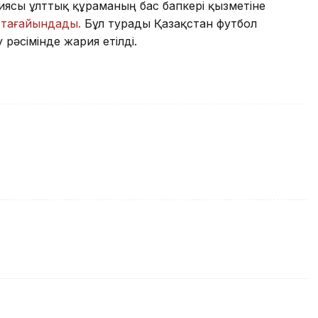
иясы ұлттық құраманың бас бапкері қызметіне
і
тағайындады.
Бұл турады Қазақстан футбол
әсімінде жария етілді.