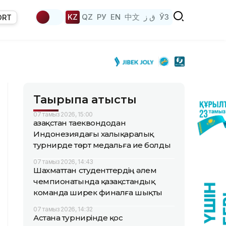
KZ
QZ
РУ
EN
中文
ق ز
ЎЗ
ORT
Тақырыпқа қатысты
07 тамыз 2026, 15:00
Қазақстан таеквондодан
Индонезиядағы халықаралық
турнирде төрт медальға ие болды
07 тамыз 2026, 14:43
Шахматтан студенттердің әлем
чемпионатында қазақстандық
команда ширек финалға шықты
07 тамыз 2026, 14:32
Астана турнирінде қос