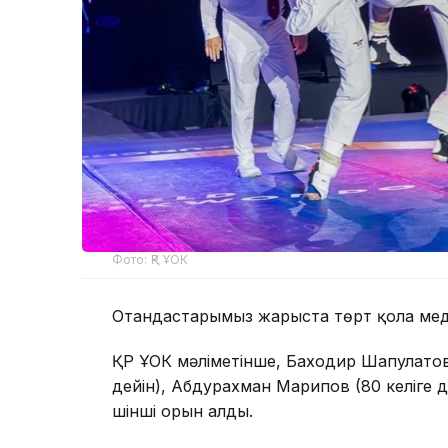
Фото: ҚР ҰОК
Отандастарымыз жарыста төрт қола мед
ҚР ҰОК мәліметінше, Баходир Шапулатов (
дейін), Абдурахман Марипов (80 келіге д
үшінші орын алды.