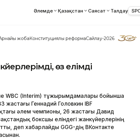
Әлемде
Қазақстан
Саясат
Талдау
SP
Арнайы жоба
Конституциялық реформа
Сайлау-2026
үйерлерімді, өз елімді
әне WBC (Interim) тұжырымдамалары бойынша
3 жастағы Геннадий Головкин IBF
тағы әлем чемпионы, 26 жастағы Давид
ақстандық боксшы еліндегі жанкүйерлерінің
йтты, деп хабарлайды GGG-дің ВКонтакте
асынан.