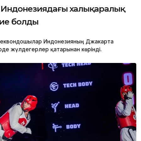
н Индонезиядағы халықаралық
 ие болды
таеквондошылар Индонезияның Джакарта
де жүлдегерлер қатарынан көрінді.