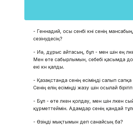
- Геннадий, осы сенбі күні сенің мансабың
сезінудесің?
- Иә, дұрыс айтасың, бұл - мен үшін ең ү
Мен өте сабырлымын, себебі қасымда до
екі күн қалды.
- Қазақстанда сенің есіміңді салып сапқ
Сенің елің есіміңді жазу үшін осылай біріг
- Бұл - өте үлкен қолдау, мен үшін үлкен с
құрметтеймін. Адамдар сенің қандай тұлға 
- Өзіңді мықтымын деп санайсың ба?