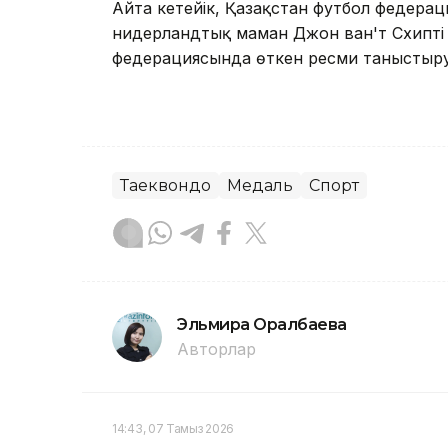
Айта кетейік, Қазақстан футбол федерац
нидерландтық маман Джон ван'т Схипт
федерациясында өткен ресми таныстыру р
Таеквондо
Медаль
Спорт
Эльмира Оралбаева
Авторлар
14:43, 07 Тамыз 2026