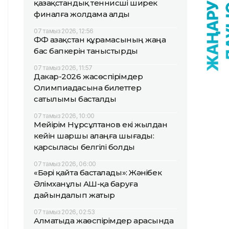
қазақстандық теннисші ширек
финалға жолдама алды
07 тамыз 2026, 12:56
ҚФФ Қазақстан құрамасының жаңа
бас бапкерін таныстырды
07 тамыз 2026, 11:57
Дакар-2026 жасөспірімдер
Олимпиадасына билеттер
сатылымы басталды
07 тамыз 2026, 10:00
Мейірім Нұрсұлтанов екі жылдан
кейін шаршы алаңға шығады:
қарсыласы белгілі болды
07 тамыз 2026, 06:00
«Бәрі қайта басталады»: Жәнібек
Әлімханұлы АҚШ-қа баруға
дайындалып жатыр
07 тамыз 2026, 02:53
Алматыда жаөспірімдер арасында