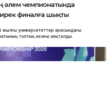
ң әлем чемпионатында
ширек финалға шықты
6 жылғы университеттер арасындағы
атының топтық кезеңі аяқталды.