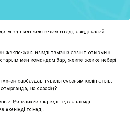
дағы ең үлкен жекпе-жек өтеді, өзіңді қалай
лкен жекпе-жек. Өзімді тамаша сезініп отырмын.
старым мен командам бар, жекпе-жекке небәрі
а тұрған сарбаздар туралы сұрағым келіп отыр.
іп отырғанда, не сезесің?
ыйлық. Өз жанкүйерлерімді, туған елімді
екеніңді түсінеді.