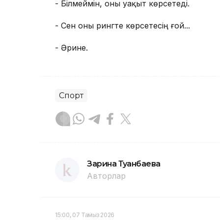
- Білмеймін, оны уақыт көрсетеді.
- Сен оны рингте көрсетесің ғой...
- Әрине.
Спорт
Зарина Туғанбаева
Авторлар
15:00, 07 Тамыз 2026