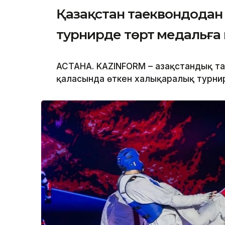
Қазақстан таеквондода
турнирде төрт медальға
АСТАНА. KAZINFORM – Қазақстандық 
қаласында өткен халықаралық турнир