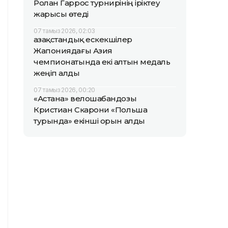
Ролан Гаррос турнирінің іріктеу
жарысы өтеді
07 тамыз 2026, 02:03
Қазақстандық ескекшілер
Жапониядағы Азия
чемпионатында екі алтын медаль
жеңіп алды
07 тамыз 2026, 00:20
«Астана» велошабандозы
Кристиан Скарони «Польша
турында» екінші орын алды