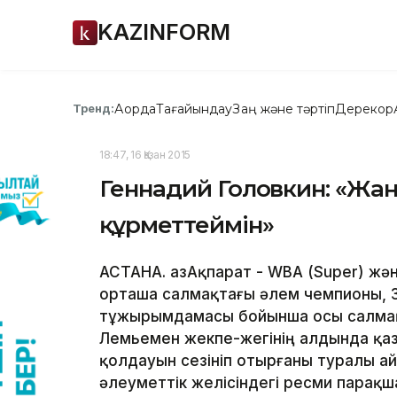
KAZINFORM
Ақорда
Тағайындау
Заң және тәртіп
Дерекқор
Тренд:
18:47, 16 Қазан 2015
Геннадий Головкин: «Жанк
құрметтеймін»
АСТАНА. ҚазАқпарат - WBA (Super) ж
орташа салмақтағы әлем чемпионы, 3
тұжырымдамасы бойынша осы салмақ
Лемьемен жекпе-жегінің алдында қаз
қолдауын сезініп отырғаны туралы а
әлеуметтік желісіндегі ресми парақш