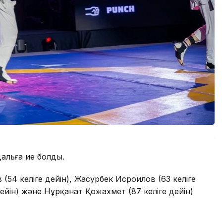
альға ие болды.
54 келіге дейін), Жасурбек Исроилов (63 келіге
ейін) және Нұрқанат Қожахмет (87 келіге дейін)