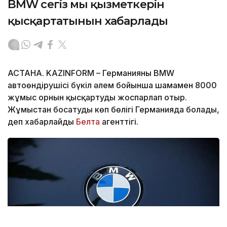
BMW сегіз мың қызметкерін
қысқартатынын хабарлады
АСТАНА. KAZINFORM – Германияның BMW
автоөндірушісі бүкіл әлем бойынша шамамен 8000
жұмыс орнын қысқартуды жоспарлап отыр.
Жұмыстан босатудың көп бөлігі Германияда болады,
деп хабарлайды
Белта
агенттігі.