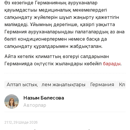
Өз кезегінде Германияның ауруханалар
қауымдастығы медициналық мекемелердегі
салқындату жүйелерін шұғыл жаңғырту қажеттігін
мәлімдеді. Ұйымның дерегінше, қазіргі уақытта
Германия ауруханаларындағы палаталардың аз ғана
бөлігі кондиционерлермен немесе басқа да
салқындату құралдарымен жабдықталған.
Айта кетелік климаттың өзгеруі салдарынан
Германияда оңтүстік жыландары көбейіп
барады
.
Аптап ыстық
Әлем жаңалықтары
Германия
Кли
Назым Бөлесова
Авторлар
21:12, 29 Шілде 2026