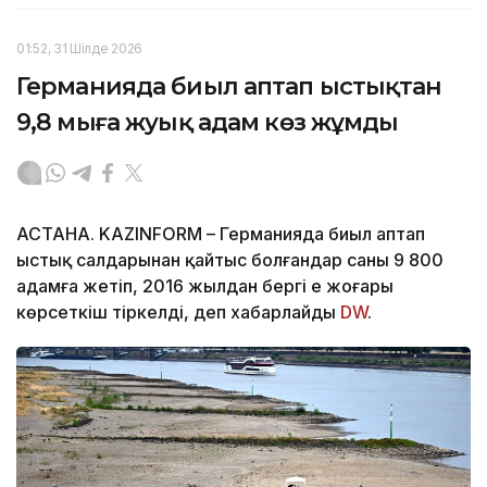
01:52, 31 Шілде 2026
Германияда биыл аптап ыстықтан
9,8 мыңға жуық адам көз жұмды
АСТАНА. KAZINFORM – Германияда биыл аптап
ыстық салдарынан қайтыс болғандар саны 9 800
адамға жетіп, 2016 жылдан бергі ең жоғары
көрсеткіш тіркелді, деп хабарлайды
DW
.