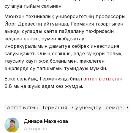
су алуға тыйым салынған.
Мюнхен техникалық университетінің профессоры
Йорг Древестің айтуынша, Германия тазартылған
ағынды суларды қайта пайдалану тәжірибесін
кеңінен енгізіп, сумен жабдықтау
инфрақұрылымын дамытуға көбірек инвестиция
салуы қажет. Оның сөзінше, елде су қоры толық
таусылу қаупі жоқ болғанымен, жекелеген
өңірлерде су тапшылығы туындауы мүмкін.
Еске салайық, Германияда биыл
аптап ыстықтан
9,8 мыңға жуық адам көз жұмды.
Аптап ыстық
Германия
Су үнемдеу
Әлемде
Су
Динара Маханова
Авторлар