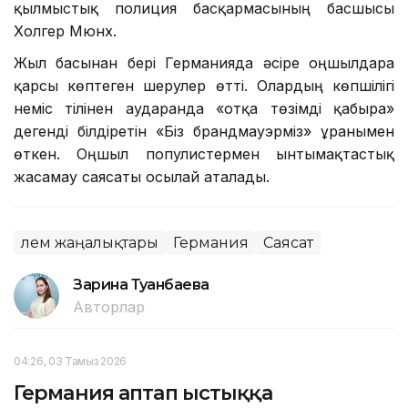
қылмыстық полиция басқармасының басшысы
Холгер Мюнх.
Жыл басынан бері Германияда әсіре оңшылдарға
қарсы көптеген шерулер өтті. Олардың көпшілігі
неміс тілінен аударғанда «отқа төзімді қабырға»
дегенді білдіретін «Біз брандмауэрміз» ұранымен
өткен. Оңшыл популистермен ынтымақтастық
жасамау саясаты осылай аталады.
Әлем жаңалықтары
Германия
Саясат
Зарина Туғанбаева
Авторлар
04:26, 03 Тамыз 2026
Германия аптап ыстыққа