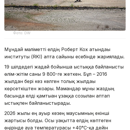
Фото: DW
Мұндай мәліметті елдің Роберт Кох атындағы
институты (RKI) апта сайынғы есебінде жариялады.
19 шілдедегі жағдай бойынша ыстыққа байланысты
өлім-жітім саны 9 800-ге жеткен. Бұл – 2016
жылдан бері кез келген толық жылдағы
көрсеткіштен жоғары. Мамандар мұны жаздың
басында елді қамтыған ұзаққа созылған аптап
ыстықпен байланыстырады.
2026 жылғы ең ауыр кезең маусымның екінші
жартысы болды. Осы уақытта елдің көптеген
өңірінде ауа температурасы +40°C-қа дейін