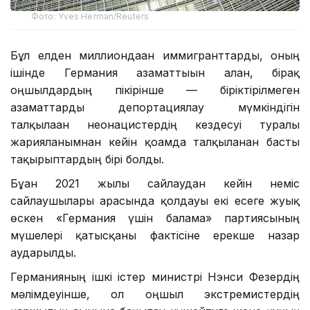
Фото: Yves Herman/Reuters
Бұл елден миллиондаған иммигранттарды, оның
ішінде Германия азаматтығын алған, бірақ
оңшылдардың пікірінше — біріктірілмеген
азаматтарды депортациялау мүмкіндігін
талқылаған неонацистердің кездесуі туралы
жарияланымнан кейін қоғамда талқыланған басты
тақырыптардың бірі болды.
Бұған 2021 жылғы сайлаудан кейін неміс
сайлаушылары арасында қолдауы екі есеге жуық
өскен «Германия үшін балама» партиясының
мүшелері қатысқаны фактісіне ерекше назар
аударылды.
Германияның ішкі істер министрі Нэнси Фезердің
мәлімдеуінше, ол оңшыл экстремистердің