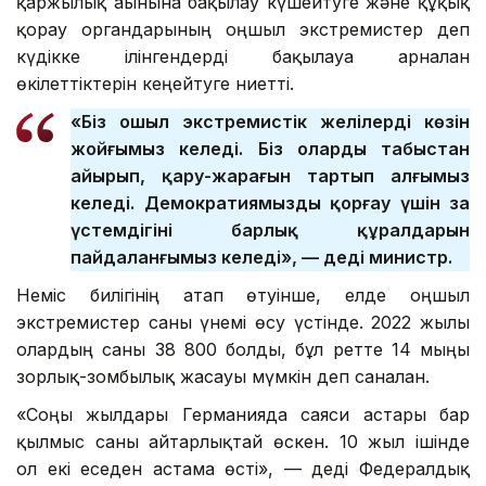
қаржылық ағынына бақылау күшейтуге және құқық
қорғау органдарының оңшыл экстремистер деп
күдікке ілінгендерді бақылауға арналған
өкілеттіктерін кеңейтуге ниетті.
«Біз оңшыл экстремистік желілердің көзін
жойғымыз келеді. Біз оларды табыстан
айырып, қару-жарағын тартып алғымыз
келеді. Демократиямызды қорғау үшін заң
үстемдігінің барлық құралдарын
пайдаланғымыз келеді», — деді министр.
Неміс билігінің атап өтуінше, елде оңшыл
экстремистер саны үнемі өсу үстінде. 2022 жылы
олардың саны 38 800 болды, бұл ретте 14 мыңы
зорлық-зомбылық жасауы мүмкін деп саналған.
«Соңғы жылдары Германияда саяси астары бар
қылмыс саны айтарлықтай өскен. 10 жыл ішінде
ол екі еседен астамға өсті», — деді Федералдық