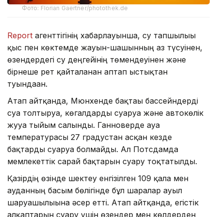
Фото: Florian Gaertner/photothek.de
Report
агенттігінің хабарлауынша, су тапшылығы
қыс пен көктемде жауын-шашынның аз түсуінен,
өзендердегі су деңгейінің төмендеуінен және
бірнеше рет қайталанған аптап ыстықтан
туындаған.
Атап айтқанда, Мюнхенде бақтағы бассейндерді
суға толтыруға, көгалдарды суаруға және автокөлік
жууға тыйым салынды. Ганноверде ауа
температурасы 27 градустан асқан кезде
бақтарды суаруға болмайды. Ал Потсдамда
мемлекеттік сарай бақтарын суару тоқтатылды.
Қазірдің өзінде шектеу енгізілген 109 қала мен
ауданның басым бөлігінде бұл шаралар ауыл
шаруашылығына әсер етті. Атап айтқанда, егістік
алқаптарын суару үшін өзендер мен көлдерден