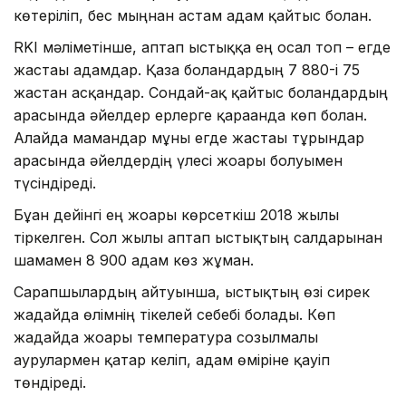
көтеріліп, бес мыңнан астам адам қайтыс болған.
RKI мәліметінше, аптап ыстыққа ең осал топ – егде
жастағы адамдар. Қаза болғандардың 7 880-і 75
жастан асқандар. Сондай-ақ қайтыс болғандардың
арасында әйелдер ерлерге қарағанда көп болған.
Алайда мамандар мұны егде жастағы тұрғындар
арасында әйелдердің үлесі жоғары болуымен
түсіндіреді.
Бұған дейінгі ең жоғары көрсеткіш 2018 жылы
тіркелген. Сол жылы аптап ыстықтың салдарынан
шамамен 8 900 адам көз жұмған.
Сарапшылардың айтуынша, ыстықтың өзі сирек
жағдайда өлімнің тікелей себебі болады. Көп
жағдайда жоғары температура созылмалы
аурулармен қатар келіп, адам өміріне қауіп
төндіреді.