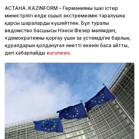
АСТАНА. KAZINFORM – Германияның ішкі істер
министрлігі елде оңшыл экстремизмнің таралуына
қарсы шараларды күшейтпек. Бұл туралы
ведомство басшысы Нэнси Фезер мәлімдеп,
«демократияны қорғау үшін заң үстемдігінің барлық
құралдарын қолдануға» ниетті екенін баса айтты,
деп хабарлайды
euronews.