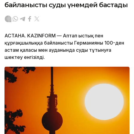
байланысты суды үнемдей бастады
АСТАНА. KAZINFORM — Аптап ыстық пен
құрғақшылыққа байланысты Германияның 100-ден
астам қаласы мен ауданында суды тұтынуға
шектеу енгізілді.