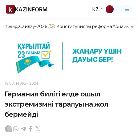
KAZINFORM
KZ
Сайлау-2026
Конституциялық реформа
Арнайы жо
Тренд:
19:56, 14 Ақпан 2024
Германия билігі елде оңшыл
экстремизмнің таралуына жол
бермейді