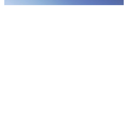
Фото: Pexels
Экспедицияға Үндістан, Қытай, Ресей және басқа
да мемлекеттерден келген 14–16 жас
аралығындағы мектеп оқушылары қатысып жатыр.
Қатысушылар Мурманскіден атомдық мұзжарғыш
кемемен Жер шарындағы жетуі қиын аймақтардың