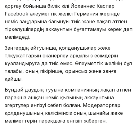
қорғау бойынша билік өкілі Йоханнес Каспар
Facebook әлеуметтік желісі Германия жерінде
неміс заңдарына бағынуы тиіс және лақап атпен
тіркелушілердің аккаунтын бұғаттамауы керек деп
мәлімдеді.
Заңгердің айтуынша, қолданушылар жеке
төлқұжаттарын сканерлеу арқылы өз есімдерін
куәландыруға да тиіс емес. Әлеуметтік желінің бұл
талабы, оның пікірінше, орынсыз және заңға
қайшы.
Бұндай даудың тууына компанияның лақап атпен
парақша ашқан неміс қызының аккаунтына
өзгертулер енгізуі себеп болған. Модераторлар
қолданушының келісімінсіз оның шынайы жеке
мәліметтерін парақшаға енгізіп жіберген.