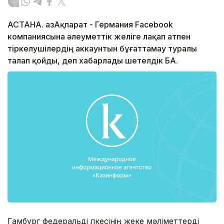
АСТАНА. ҚазАқпарат - Германия Facebook
компаниясына әлеуметтік желіге лақап атпен
тіркелушілердің аккаунтын бұғаттамау туралы
талап қойды, деп хабарлады шетелдік БАҚ.
Гамбург федеральді өлкесінің жеке мәліметтерді