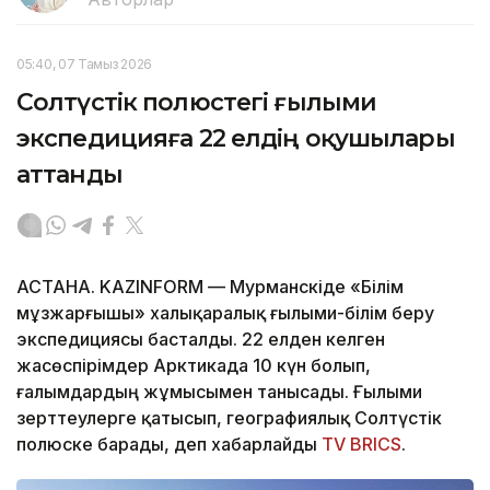
05:40, 07 Тамыз 2026
Солтүстік полюстегі ғылыми
экспедицияға 22 елдің оқушылары
аттанды
АСТАНА. KAZINFORM — Мурманскіде «Білім
мұзжарғышы» халықаралық ғылыми-білім беру
экспедициясы басталды. 22 елден келген
жасөспірімдер Арктикада 10 күн болып,
ғалымдардың жұмысымен танысады. Ғылыми
зерттеулерге қатысып, географиялық Солтүстік
полюске барады, деп хабарлайды
TV BRICS
.