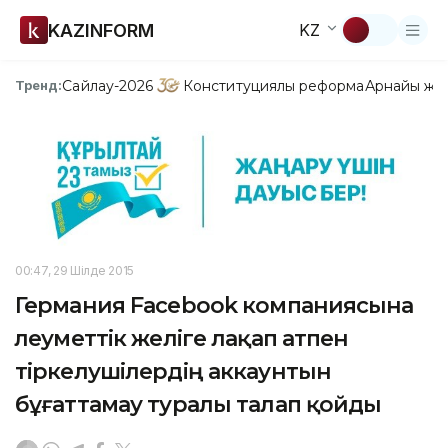
KAZINFORM
KZ
Сайлау-2026
Конституциялық реформа
Арнайы жо
Тренд:
00:47, 29 Шілде 2015
Германия Facebook компаниясына
әлеуметтік желіге лақап атпен
тіркелушілердің аккаунтын
бұғаттамау туралы талап қойды