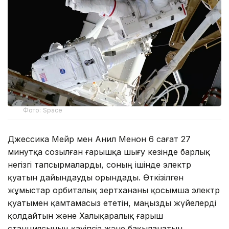
Фото: Space
Джессика Мейр мен Анил Менон 6 сағат 27
минутқа созылған ғарышқа шығу кезінде барлық
негізгі тапсырмаларды, соның ішінде электр
қуатын дайындауды орындады. Өткізілген
жұмыстар орбиталық зертхананы қосымша электр
қуатымен қамтамасыз ететін, маңызды жүйелерді
қолдайтын және Халықаралық ғарыш
станциясының қауіпсіз және бақыланатын