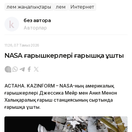
Әлем жаңалықтары
Әлем
Интернет
без автора
Авторлар
11:26, 07 Тамыз 2026
NASA ғарышкерлері ғарышқа ұшты
АСТАНА. KAZINFORM – NASA-ның америкалық
ғарышкерлері Джессика Мейр мен Анил Менон
Халықаралық ғарыш станциясының сыртында
ғарышқа ұшты.