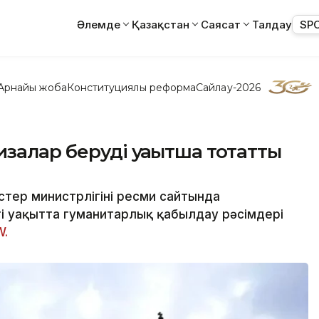
Әлемде
Қазақстан
Саясат
Талдау
SP
Арнайы жоба
Конституциялық реформа
Сайлау-2026
залар беруді уақытша тоқтатты
стер министрлігінің ресми сайтында
гі уақытта гуманитарлық қабылдау рәсімдері
W.