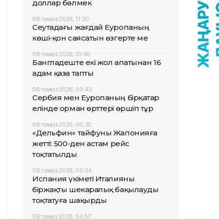
доллар бөлмек
08 тамыз 2026, 11:30
Сеутадағы жағдай Еуропаның
көші-қон саясатын өзгерте ме
08 тамыз 2026, 10:40
Бангладеште екі жол апатынан 16
адам қаза тапты
08 тамыз 2026, 09:43
Сербия мен Еуропаның бірқатар
елінде орман өрттері өршіп тұр
08 тамыз 2026, 06:35
«Дельфин» тайфуны Жапонияға
жетті: 500-ден астам рейс
тоқтатылды
08 тамыз 2026, 06:04
Испания үкіметі Италияны
біржақты шекаралық бақылауды
тоқтатуға шақырды
08 тамыз 2026, 04:57