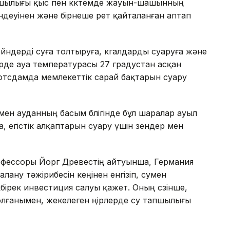
апшылығы қыс пен көктемде жауын-шашынның
өмендеуінен және бірнеше рет қайталанған аптап
ндерді суға толтыруға, көгалдарды суаруға және
рде ауа температурасы 27 градустан асқан
отсдамда мемлекеттік сарай бақтарын суару
а мен ауданның басым бөлігінде бұл шаралар ауыл
 егістік алқаптарын суару үшін өзендер мен
офессоры Йорг Древестің айтуынша, Германия
ану тәжірибесін кеңінен енгізіп, сумен
ірек инвестиция салуы қажет. Оның сөзінше,
олғанымен, жекелеген өңірлерде су тапшылығы