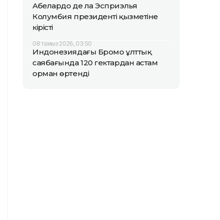
Абелардо де ла Эсприэлья
Колумбия президенті қызметіне
кірісті
08 тамыз 2026, 03:50
Индонезиядағы Бромо ұлттық
саябағында 120 гектардан астам
орман өртенді