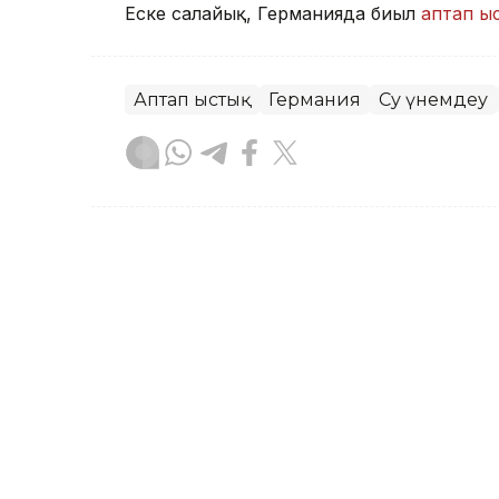
Еске салайық, Германияда биыл
аптап ы
Аптап ыстық
Германия
Су үнемдеу
Динара Маханова
Авторлар
01:52, 31 Шілде 2026
Германияда биыл аптап ы
көз жұмды