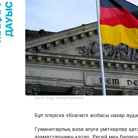
Фото: Ingo Joseph/pexels
Бұл өзгеріске «Ковчег» жобасы назар ауд
Гуманитарлық виза алуға үміткерлер қат
азаматтарымен қатар, Ресей мен Беларус