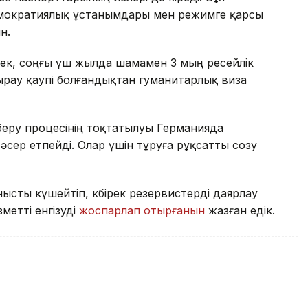
емократиялық ұстанымдары мен режимге қарсы
н.
ек, соңғы үш жылда шамамен 3 мың ресейлік
ырау қаупі болғандықтан гуманитарлық виза
 беру процесінің тоқтатылуы Германияда
сер етпейді. Олар үшін тұруға рұқсатты созу
ысты күшейтіп, көбірек резервистерді даярлау
метті енгізуді
жоспарлап отырғанын
жазған едік.