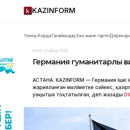
KAZINFORM
Ақорда
Тағайындау
Заң және тәртіп
Дерекқор
Тренд:
03:35, 24 Шілде 2025
Германия гуманитарлық ви
АСТАНА. KAZINFORM — Германия Ішкі і
жарияланған мәліметке сәйкес, қазір
уақытша тоқтатылған, деп жазады
D