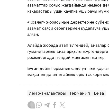
азаматтар соғыс жағдайында немесе д
көзқарастары үшін қауіпке ұшырауы мүмкі
«Ковчег» жобасының деректеріне сүйенс
азамат саяси себептермен қудалауға ұш
алған.
Алайда жобада атап өтілгендей, визалар
гуманитарлық виза арқылы жүргендерге ә
рәсімдері әдеттегідей жалғасып жатыр.
Бұған дейін Германия елде ұлттық қорған
мақсатында алты айлық ерікті әскери қыз
Әлем жаңалықтары
Германия
Виза