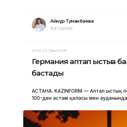
Айнұр Тумакбаева
Авторлар
04:26, 03 Тамыз 2026
Германия аптап ыстыққа 
бастады
АСТАНА. KAZINFORM — Аптап ыстық п
100-ден астам қаласы мен ауданында 