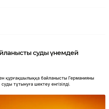
байланысты суды үнемдей
ен құрғақшылыққа байланысты Германияның
суды тұтынуға шектеу енгізілді.