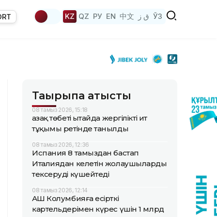
KZ
QZ
РУ
EN
中文
ق ز
ЎЗ
ORT
Тақырыпқа қатысты
08 тамыз 2026, 15:18
Қазақ төбеті Қытайда жергілікті ит
тұқымы ретінде танылды
08 тамыз 2026, 12:36
Испания 8 тамыздан бастап
Италиядан келетін жолаушыларды
тексеруді күшейтеді
08 тамыз 2026, 12:14
АҚШ Колумбияға есірткі
картельдерімен күрес үшін 1 млрд