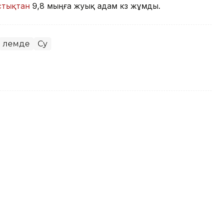
стықтан
9,8 мыңға жуық адам көз жұмды.
Әлемде
Су
стықтан 9,8 мыңға жуық адам