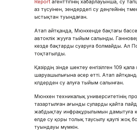
Report
агенттігінің хабарлауынша, су т
аз түсуінен, өзендердегі су деңгейінің т
ыстықтан туындаған.
Атап айтқанда, Мюнхенде бақтағы бассей
автокөлік жууға тыйым салынды. Ганнове
кезде бақтарды суаруға болмайды. Ал П
тоқтатылды.
Қазірдің өзінде шектеу енгізілген 109 қал
шаруашылығына әсер етті. Атап айтқанда,
көлдерден су алуға тыйым салынған.
Мюнхен техникалық университетінің пр
тазартылған ағынды суларды қайта пайдал
жабдықтау инфрақұрылымын дамытуға көб
елде су қоры толық таусылу қаупі жоқ б
туындауы мүмкін.