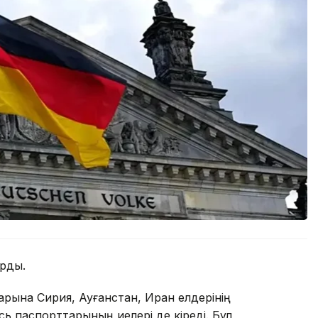
арды.
арына Сирия, Ауғанстан, Иран елдерінің
ь паспорттарының иелері де кіреді. Бұл