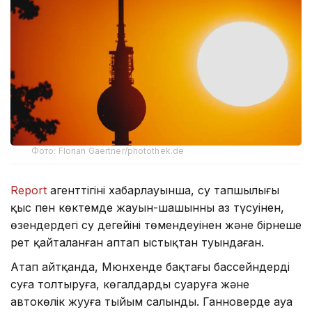
Фото: Florian Gaertner/photothek.de
Report
агенттігінің хабарлауынша, су тапшылығы
қыс пен көктемде жауын-шашынның аз түсуінен,
өзендердегі су деңгейінің төмендеуінен және бірнеше
рет қайталанған аптап ыстықтан туындаған.
Атап айтқанда, Мюнхенде бақтағы бассейндерді
суға толтыруға, көгалдарды суаруға және
автокөлік жууға тыйым салынды. Ганноверде ауа