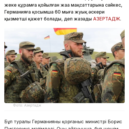
жеке құрамға қойылған жаңа мақсаттарына сәйкес,
Германияға қосымша 60 мыңға жуық әскери
қызметші қажет болады, деп жазады
АЗЕРТАДЖ
.
Фото: Азертадж
Бұл туралы Германияның қорғаныс министрі Борис
Писториус мәлімдеді. Оның айтуынша, бұл шешім