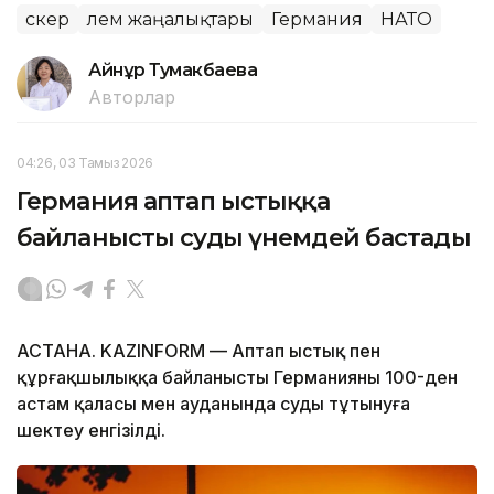
Әскер
Әлем жаңалықтары
Германия
НАТО
Айнұр Тумакбаева
Авторлар
04:26, 03 Тамыз 2026
Германия аптап ыстыққа
байланысты суды үнемдей бастады
АСТАНА. KAZINFORM — Аптап ыстық пен
құрғақшылыққа байланысты Германияның 100-ден
астам қаласы мен ауданында суды тұтынуға
шектеу енгізілді.