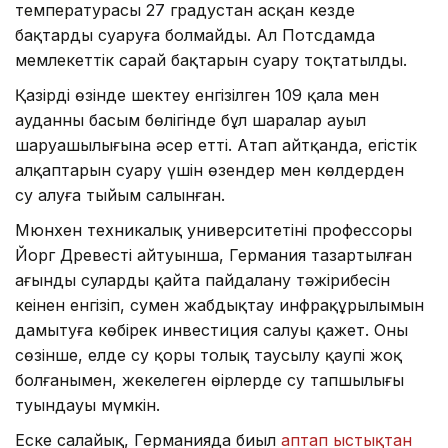
температурасы 27 градустан асқан кезде
бақтарды суаруға болмайды. Ал Потсдамда
мемлекеттік сарай бақтарын суару тоқтатылды.
Қазірдің өзінде шектеу енгізілген 109 қала мен
ауданның басым бөлігінде бұл шаралар ауыл
шаруашылығына әсер етті. Атап айтқанда, егістік
алқаптарын суару үшін өзендер мен көлдерден
су алуға тыйым салынған.
Мюнхен техникалық университетінің профессоры
Йорг Древестің айтуынша, Германия тазартылған
ағынды суларды қайта пайдалану тәжірибесін
кеңінен енгізіп, сумен жабдықтау инфрақұрылымын
дамытуға көбірек инвестиция салуы қажет. Оның
сөзінше, елде су қоры толық таусылу қаупі жоқ
болғанымен, жекелеген өңірлерде су тапшылығы
туындауы мүмкін.
Еске салайық, Германияда биыл
аптап ыстықтан