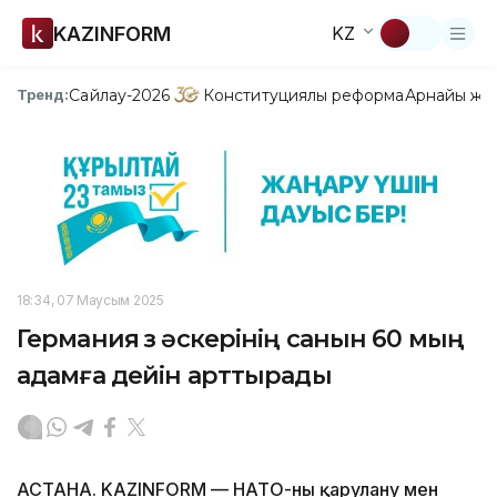
KAZINFORM
KZ
Сайлау-2026
Конституциялық реформа
Арнайы жо
Тренд:
18:34, 07 Маусым 2025
Германия өз әскерінің санын 60 мың
адамға дейін арттырады
АСТАНА. KAZINFORM — НАТО-ның қарулану мен