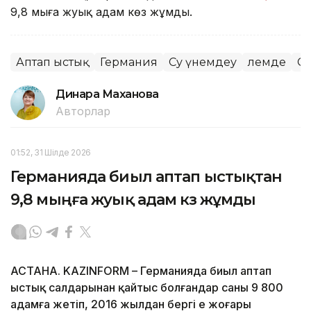
9,8 мыңға жуық адам көз жұмды.
Аптап ыстық
Германия
Су үнемдеу
Әлемде
Су
Динара Маханова
Авторлар
01:52, 31 Шілде 2026
Германияда биыл аптап ыстықтан
9,8 мыңға жуық адам көз жұмды
АСТАНА. KAZINFORM – Германияда биыл аптап
ыстық салдарынан қайтыс болғандар саны 9 800
адамға жетіп, 2016 жылдан бергі ең жоғары