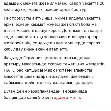
адамдық межеге жете алмаған. Қазіргі уақытта 20
мыңға жуық тұрақты әскери орын бос тұр.
Писториустың айтуынша, үкімет алдағы уақытта
ерікті әскери қызмет жүйесі жеткілікті бола ма
деген мәселені шешуі керек. Дегенмен, ол қазіргі
таңда әскери жатақханалар мен инструкторлар
жетіспейтінін, сондықтан көп мөлшерде сарбаз
қабылдау қиын екенін атап өтті.
Жақында Германия қорғаныс шығындарын
арттыру мақсатында «қарыз тежегішін» жеңілдетіп,
НАТО бас хатшысы Марк Рюттенің альянстың
мақсатты шығындарын жылдыө ішкі өнімнің 5
пайызына дейін жеткізу жоспарын қолдады.
Бұған дейін хабарланғандай, Германияда
босқындар саны 3,5 млн
адамға жетті.