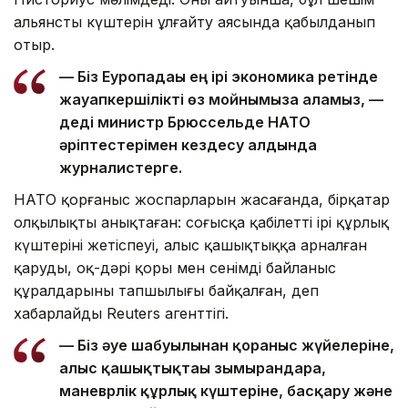
альянстың күштерін ұлғайту аясында қабылданып
отыр.
— Біз Еуропадағы ең ірі экономика ретінде
жауапкершілікті өз мойнымызға аламыз, —
деді министр Брюссельде НАТО
әріптестерімен кездесу алдында
журналистерге.
НАТО қорғаныс жоспарларын жасағанда, бірқатар
олқылықты анықтаған: соғысқа қабілетті ірі құрлық
күштерінің жетіспеуі, алыс қашықтыққа арналған
қарудың, оқ-дәрі қоры мен сенімді байланыс
құралдарының тапшылығы байқалған, деп
хабарлайды Reuters агенттігі.
— Біз әуе шабуылынан қорғаныс жүйелеріне,
алыс қашықтықтағы зымырандарға,
маневрлік құрлық күштеріне, басқару және