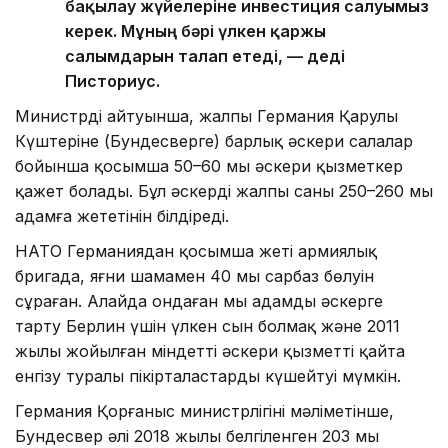
бақылау жүйелеріне инвестиция салуымыз
керек. Мұның бәрі үлкен қаржы
салымдарын талап етеді, — деді
Писториус.
Министрдің айтуынша, жалпы Германия Қарулы
Күштеріне (Бундесверге) барлық әскери салалар
бойынша қосымша 50–60 мың әскери қызметкер
қажет болады. Бұл әскердің жалпы саны 250–260 мың
адамға жететінін білдіреді.
НАТО Германиядан қосымша жеті армиялық
бригада, яғни шамамен 40 мың сарбаз бөлуін
сұраған. Алайда ондаған мың адамды әскерге
тарту Берлин үшін үлкен сын болмақ және 2011
жылы жойылған міндетті әскери қызметті қайта
енгізу туралы пікірталастарды күшейтуі мүмкін.
Германия Қорғаныс министрлігінің мәліметінше,
Бундесвер әлі 2018 жылы белгіленген 203 мың