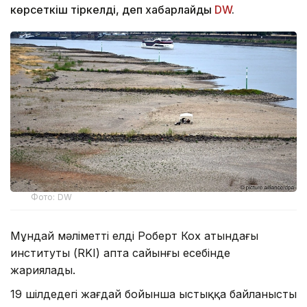
көрсеткіш тіркелді, деп хабарлайды
DW
.
Фото: DW
Мұндай мәліметті елдің Роберт Кох атындағы
институты (RKI) апта сайынғы есебінде
жариялады.
19 шілдедегі жағдай бойынша ыстыққа байланысты