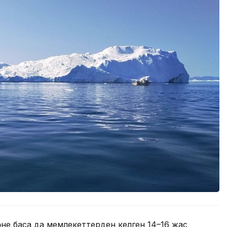
не басқа да мемлекеттерден келген 14–16 жас