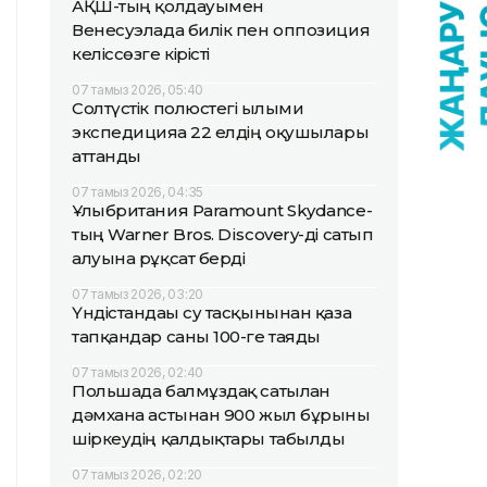
АҚШ-тың қолдауымен
Венесуэлада билік пен оппозиция
келіссөзге кірісті
07 тамыз 2026, 05:40
Солтүстік полюстегі ғылыми
экспедицияға 22 елдің оқушылары
аттанды
07 тамыз 2026, 04:35
Ұлыбритания Paramount Skydance-
тың Warner Bros. Discovery-ді сатып
алуына рұқсат берді
07 тамыз 2026, 03:20
Үндістандағы су тасқынынан қаза
тапқандар саны 100-ге таяды
07 тамыз 2026, 02:40
Польшада балмұздақ сатылған
дәмхана астынан 900 жыл бұрынғы
шіркеудің қалдықтары табылды
07 тамыз 2026, 02:20