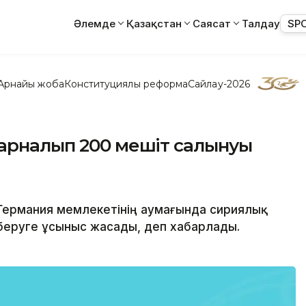
Әлемде
Қазақстан
Саясат
Талдау
SP
Арнайы жоба
Конституциялық реформа
Сайлау-2026
 арналып 200 мешіт салынуы
 Германия мемлекетінің аумағында сириялық
беруге ұсыныс жасады, деп хабарлады.