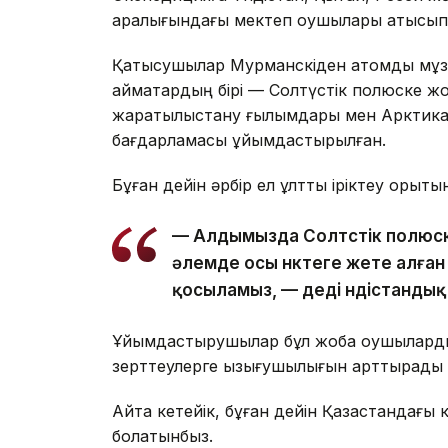
аралығындағы мектеп оқушылары қатысып
Қатысушылар Мурманскіден атомдық мұз
аймақтардың бірі — Солтүстік полюске ж
жаратылыстану ғылымдары мен Арктиканы
бағдарламасы ұйымдастырылған.
Бұған дейін әрбір ел ұлттық іріктеу қоры
— Алдымызда Солтүстік полюске 
әлемде осы нүктеге жете алға
қосыламыз, — деді үндістандық
Ұйымдастырушылар бұл жоба оқушылардың
зерттеулерге қызығушылығын арттырады 
Айта кетейік, бұған дейін Қазақстандағы
болатынбыз.