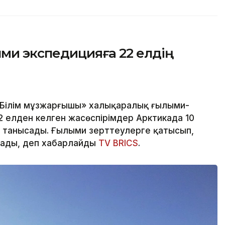
ыми экспедицияға 22 елдің
«Білім мұзжарғышы» халықаралық ғылыми-
2 елден келген жасөспірімдер Арктикада 10
танысады. Ғылыми зерттеулерге қатысып,
рады, деп хабарлайды
TV BRICS
.