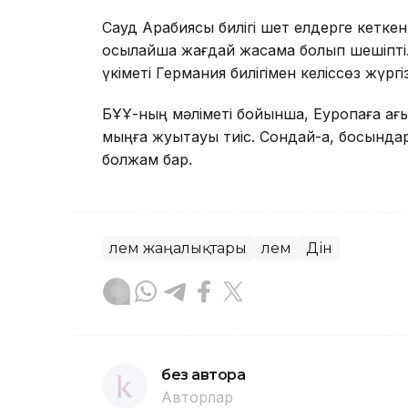
Сауд Арабиясы билігі шет елдерге кеткен
осылайша жағдай жасамақ болып шешіпт
үкіметі Германия билігімен келіссөз жүргіз
БҰҰ-ның мәліметі бойынша, Еуропаға ағыл
мыңға жуықтауы тиіс. Сондай-ақ, босқынд
болжам бар.
Әлем жаңалықтары
Әлем
Дін
без автора
Авторлар