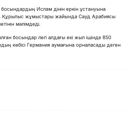
 босқындардың Ислам дінін еркін ұстануына
і. Құрылыс жұмыстары жайында Сауд Арабияcы
етінін мәлімдеді.
ған босқындар легі алдағы екі жыл ішінде 850
ардың көбісі Германия аумағына орналасады деген