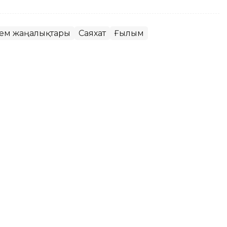
лем жаңалықтары
Саяхат
Ғылым
н қаза тапқандар саны 100-ге