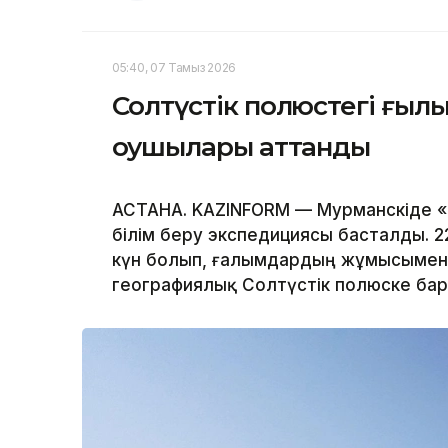
05:40, 07 Тамыз 2026
Солтүстік полюстегі ғыл
оқушылары аттанды
АСТАНА. KAZINFORM — Мурманскіде 
білім беру экспедициясы басталды. 2
күн болып, ғалымдардың жұмысымен 
географиялық Солтүстік полюске ба