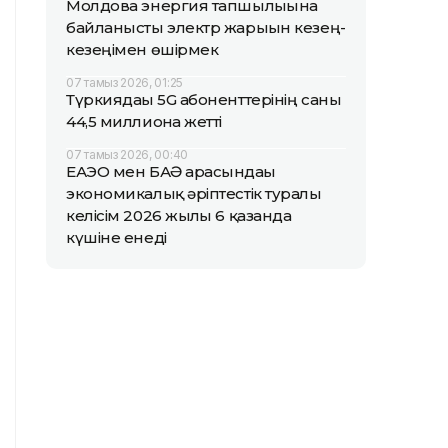
Молдова энергия тапшылығына
байланысты электр жарығын кезең-
кезеңімен өшірмек
07 тамыз 2026, 01:25
Түркиядағы 5G абоненттерінің саны
44,5 миллионға жетті
07 тамыз 2026, 00:40
ЕАЭО мен БАӘ арасындағы
экономикалық әріптестік туралы
келісім 2026 жылғы 6 қазанда
күшіне енеді