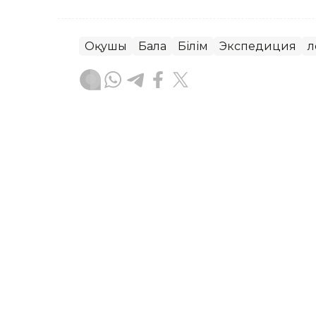
Оқушы
Бала
Білім
Экспедиция
Ә
Динара Маханова
Авторлар
03:20, 07 Тамыз 2026
Үндістандағы су тасқынына
таяды