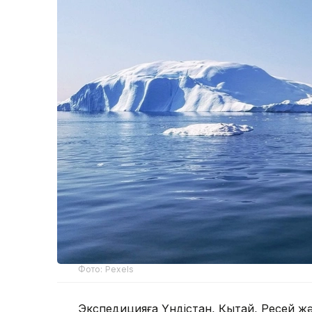
Фото: Pexels
Экспедицияға Үндістан, Қытай, Ресей жә