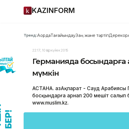
KAZINFORM
Ақорда
Тағайындау
Заң және тәртіп
Дерекқор
Тренд:
22:17, 10 Қыркүйек 2015
Германияда босқындарға
мүмкін
АСТАНА. ҚазАқпарат - Сауд Арабиясы
босқындарға арнап 200 мешіт салып 
www.muslim.kz.