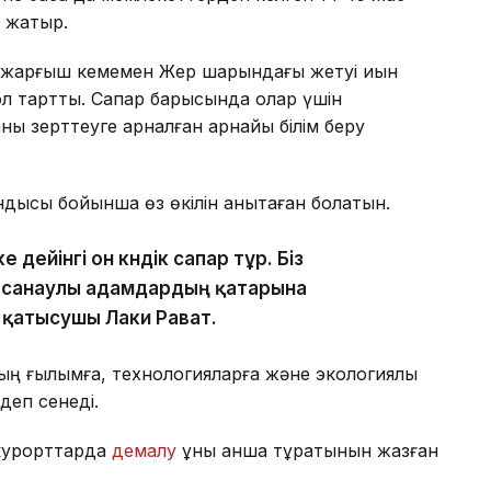
 жатыр.
жарғыш кемемен Жер шарындағы жетуі қиын
ол тартты. Сапар барысында олар үшін
 зерттеуге арналған арнайы білім беру
тындысы бойынша өз өкілін анықтаған болатын.
дейінгі он күндік сапар тұр. Біз
н санаулы адамдардың қатарына
 қатысушы Лаки Рават.
 ғылымға, технологияларға және экологиялық
деп сенеді.
 курорттарда
демалу
құны қанша тұратынын жазған