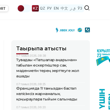
KZ
QZ
РУ
EN
中文
ق ز
ЎЗ
ORT
Тақырыпқа қатысты
07 тамыз 2026, 08:38
Тувадағы «Патшалар аңғарынан»
табылған ескерткіштер сақ
мәдениетін терең зерттеуге жол
ашады
07 тамыз 2026, 08:25
Францияда 11 тамыздан бастап
келісімсіз жарнамалық
қоңырауларға тыйым салынады
07 тамыз 2026, 06:20