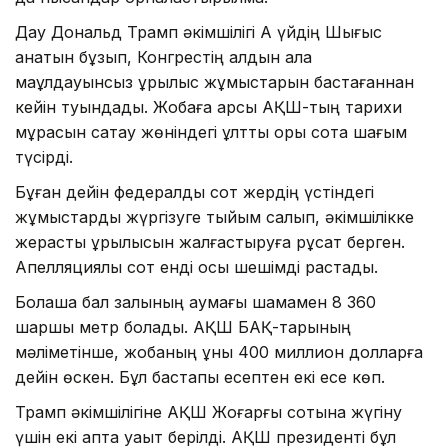
Дау Дональд Трамп әкімшілігі Ақ үйдің Шығыс
қанатын бұзып, Конгрестің алдын ала
мақұлдауынсыз құрылыс жұмыстарын бастағаннан
кейін туындады. Жобаға қарсы АҚШ-тың тарихи
мұрасын сақтау жөніндегі ұлттық қоры сотқа шағым
түсірді.
Бұған дейін федералдық сот жердің үстіндегі
жұмыстарды жүргізуге тыйым салып, әкімшілікке
жерасты құрылысын жалғастыруға рұқсат берген.
Апелляциялық сот енді осы шешімді растады.
Болашақ бал залының аумағы шамамен 8 360
шаршы метр болады. АҚШ БАҚ-тарының
мәліметінше, жобаның құны 400 миллион долларға
дейін өскен. Бұл бастапқы есептен екі есе көп.
Трамп әкімшілігіне АҚШ Жоғарғы сотына жүгіну
үшін екі апта уақыт берілді. АҚШ президенті бұл