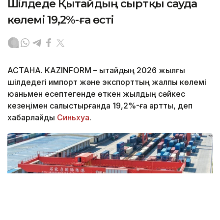
Шілдеде Қытайдың сыртқы сауда
көлемі 19,2%-ға өсті
АСТАНА. KAZINFORM – Қытайдың 2026 жылғы
шілдедегі импорт және экспорттың жалпы көлемі
юаньмен есептегенде өткен жылдың сәйкес
кезеңімен салыстырғанда 19,2%-ға артты, деп
хабарлайды
Синьхуа
.