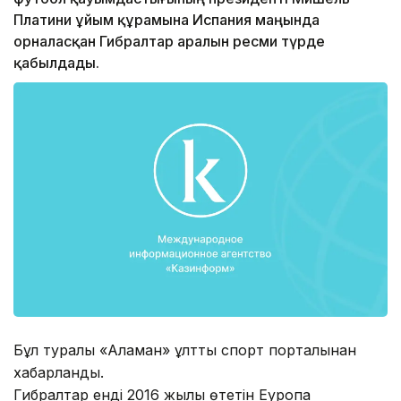
Платини ұйым құрамына Испания маңында
орналасқан Гибралтар аралын ресми түрде
қабылдады.
Бұл туралы «Аламан» ұлттық спорт порталынан
хабарланды.
Гибралтар енді 2016 жылы өтетін Еуропа