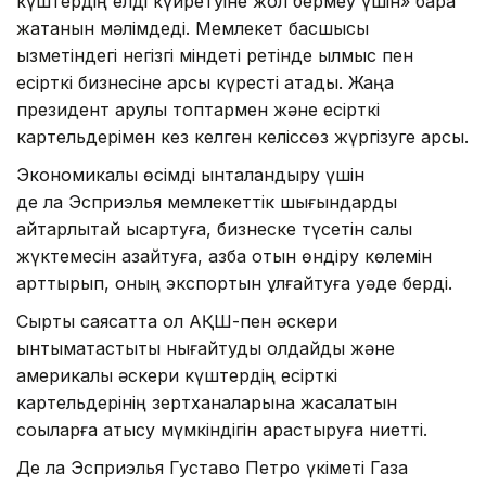
күштердің елді күйретуіне жол бермеу үшін» бара
жатқанын мәлімдеді. Мемлекет басшысы
қызметіндегі негізгі міндеті ретінде қылмыс пен
есірткі бизнесіне қарсы күресті атады. Жаңа
президент қарулы топтармен және есірткі
картельдерімен кез келген келіссөз жүргізуге қарсы.
Экономикалық өсімді ынталандыру үшін
де ла Эсприэлья мемлекеттік шығындарды
айтарлықтай қысқартуға, бизнеске түсетін салық
жүктемесін азайтуға, қазба отын өндіру көлемін
арттырып, оның экспортын ұлғайтуға уәде берді.
Сыртқы саясатта ол АҚШ-пен әскери
ынтымақтастықты нығайтуды қолдайды және
америкалық әскери күштердің есірткі
картельдерінің зертханаларына жасалатын
соққыларға қатысу мүмкіндігін қарастыруға ниетті.
Де ла Эсприэлья Густаво Петро үкіметі Газа