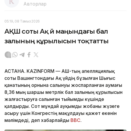
Авторлар
05:19, 08 Тамыз 2026
АҚШ соты Ақ үй маңындағы бал
залының құрылысын тоқтатты
АСТАНА. KAZINFORM — АҚШ-тың апелляциялық
соты Вашингтондағы Ақ үйдің бұзылған Шығыс
қанатының орнына салынуы жоспарланған аумағы
8,36 мың шаршы метрлік бал залының құрылысын
жалғастыруға салынған тыйымды күшінде
қалдырды. Сот мұндай ауқымды жобаны жүзеге
асыру үшін Конгрестің мақұлдауы қажет екенін
мәлімдеді, деп хабарлайды
BBC
.