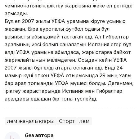
чемпионатының іріктеу жарысына жеке ел ретінде
қатысады.
Бұл ел 2007 жылы УЕФА құрамына кіруге ұсыныс
жасаған. Бірақ еуропалық футбол одағы бұл
ұсынысты қабылдамай тастаған еді. Ал Гибралтар
аралының иесі болып саналатын Испания егер бұл
елді УЕФА құрамына қабылдаса, жарыстарға байкот
жариялайтынын мәлімдеген. Осыдан кейін УЕФА
2007 жылы бұл елді қатарға қоспаған еді. Енді 24
мамыр күні өткен УЕФА отырысында 29 мың халқы
бар арал толыққанды УЕФА мүшесі болды. Дегенмен,
іріктеу жарыстарында Испания мен Гибралтар
аралдары ешқашан бір топқа түспейді.
Әлем жаңалықтары
Спорт
Әлем
без автора