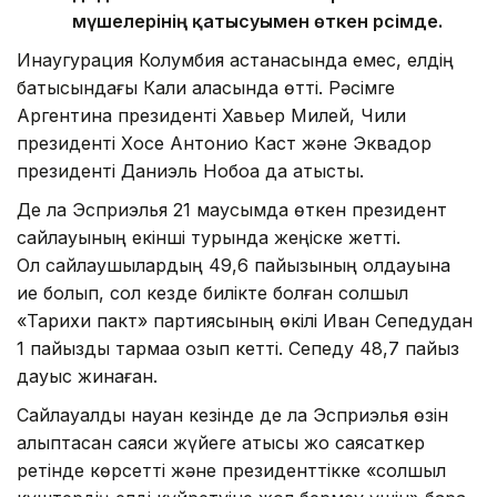
мүшелерінің қатысуымен өткен рәсімде.
Инаугурация Колумбия астанасында емес, елдің
батысындағы Кали қаласында өтті. Рәсімге
Аргентина президенті Хавьер Милей, Чили
президенті Хосе Антонио Каст және Эквадор
президенті Даниэль Нобоа да қатысты.
Де ла Эсприэлья 21 маусымда өткен президент
сайлауының екінші турында жеңіске жетті.
Ол сайлаушылардың 49,6 пайызының қолдауына
ие болып, сол кезде билікте болған солшыл
«Тарихи пакт» партиясының өкілі Иван Сепедудан
1 пайыздық тармаққа озып кетті. Сепеду 48,7 пайыз
дауыс жинаған.
Сайлауалды науқан кезінде де ла Эсприэлья өзін
қалыптасқан саяси жүйеге қатысы жоқ саясаткер
ретінде көрсетті және президенттікке «солшыл