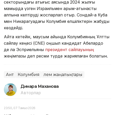
секторындағы қақтығыс аясында 2024 жылғы
мамырда үзген Израильмен қарым-қатынасты
қалпына келтіруді жоспарлап отыр. Сондай-ақ Куба
мен Никарагуадағы Колумбия елшіліктерін жабуды
көздейді.
Айта кетейік, маусым айында Колумбияның Ұлттық
сайлау кеңесі (CNE) оңшыл кандидат Абелардо
де ла Эсприельяны
президент сайлауының
жеңімпазы деп ресми түрде жариялаған болатын.
Ант
Колумбия
Әлем жаңалықтары
Динара Маханова
Авторлар
23:50, 07 Тамыз 2026