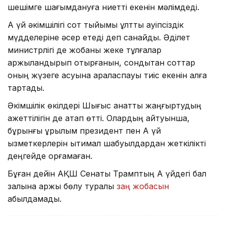
шешімге шағымдануға ниетті екенін мәлімдеді.
Ақ үй әкімшілігі сот тыйымы ұлттық қауіпсіздік
мүдделеріне әсер етеді деп санайды. Әділет
министрлігі де жобаны жеке тұлғалар
қаржыландырып отырғанын, сондықтан соттар
оның жүзеге асуына араласпауы тиіс екенін алға
тартады.
Әкімшілік өкілдері Шығыс қанатты жаңғыртудың
қажеттілігін де атап өтті. Олардың айтуынша,
бұрынғы құрылым президент пен Ақ үй
қызметкерлерін ықтимал шабуылдардан жеткілікті
деңгейде қорғамаған.
Бұған дейін АҚШ Сенаты Трамптың Ақ үйдегі бал
залына қаржы бөлу туралы
заң жобасын
қабылдамады.