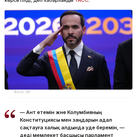
Фото: AP
— Ант етемін және Колумбияның
Конституциясы мен заңдарын адал
сақтауға халық алдында уәде беремін, —
деді мемлекет басшысы парламент