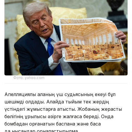
Фото: yahoo.com
Апелляциялық алқаның үш судьясының екеуі бұл
шешімді қолдады. Алайда тыйым тек жердің
үстіндегі жұмыстарға қатысты. Жобаның жерасты
бөлігінің құрылысы әзірге жалғаса береді. Онда
бомбадан қорғанатын баспана және басқа
да нысандар орналастырылмақ.