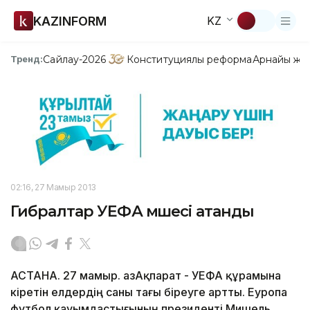
KAZINFORM
KZ
Сайлау-2026
Конституциялық реформа
Арнайы жо
Тренд:
02:16, 27 Мамыр 2013
Гибралтар УЕФА мүшесі атанды
АСТАНА. 27 мамыр. ҚазАқпарат - УЕФА құрамына
кіретін елдердің саны тағы біреуге артты. Еуропа
футбол қауымдастығының президенті Мишель