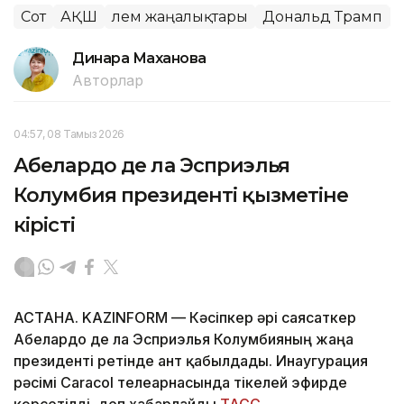
Сот
АҚШ
Әлем жаңалықтары
Дональд Трамп
Динара Маханова
Авторлар
04:57, 08 Тамыз 2026
Абелардо де ла Эсприэлья
Колумбия президенті қызметіне
кірісті
АСТАНА. KAZINFORM —
Кәсіпкер әрі саясаткер
Абелардо де ла Эсприэлья Колумбияның жаңа
президенті ретінде ант қабылдады. Инаугурация
рәсімі Caracol телеарнасында тікелей эфирде
көрсетілді, деп хабарлайды
ТАСС
.