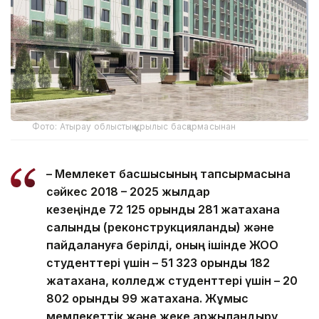
Фото: Атырау облыстық құрылыс басқармасынан
– Мемлекет басшысының тапсырмасына
сәйкес 2018 – 2025 жылдар
кезеңінде 72 125 орындық 281 жатақхана
салынды (реконструкцияланды) және
пайдалануға берілді, оның ішінде ЖОО
студенттері үшін – 51 323 орындық 182
жатақхана, колледж студенттері үшін – 20
802 орындық 99 жатақхана. Жұмыс
мемлекеттік және жеке қаржыландыру