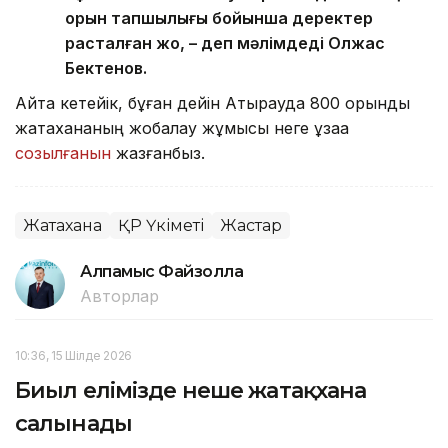
орын тапшылығы бойынша деректер
расталған жоқ, – деп мәлімдеді Олжас
Бектенов.
Айта кетейік, бұған дейін Атырауда 800 орындық
жатақхананың жобалау жұмысы неге ұзаққа
созылғанын
жазғанбыз.
Жатақхана
ҚР Үкіметі
Жастар
Алпамыс Файзолла
Авторлар
10:36, 15 Шілде 2026
Биыл елімізде неше жатақхана
салынады