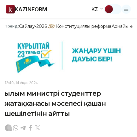
KAZINFORM
KZ
Сайлау-2026
Конституциялық реформа
Арнайы жо
Тренд:
12:40, 14 Ақпан 2024
Ғылым министрі студенттер
жатақханасы мәселесі қашан
шешілетінін айтты