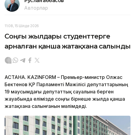
Руслан Ғаббасов
Авторлар
11:08, 15 Шілде 2026
Соңғы жылдары студенттерге
арналған қанша жатақхана салынды
АСТАНА. KAZINFORM – Премьер-министр Олжас
Бектенов ҚР Парламенті Мәжілісі депутаттарының
19 маусымдағы депутаттық сауалына берген
жауабында елімізде соңғы бірнеше жылда қанша
жатақхана салынғанын мәлімдеді.