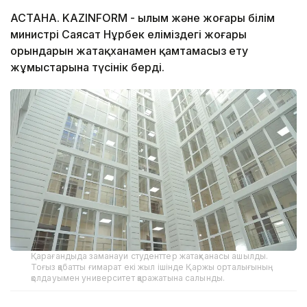
АСТАНА. KAZINFORM - Ғылым және жоғары білім
министрі Саясат Нұрбек еліміздегі жоғары
орындарын жатақханамен қамтамасыз ету
жұмыстарына түсінік берді.
Қарағандыда заманауи студенттер жатақханасы ашылды.
Тоғыз қабатты ғимарат екі жыл ішінде Қаржы орталығының
қолдауымен университет қаражатына салынды.