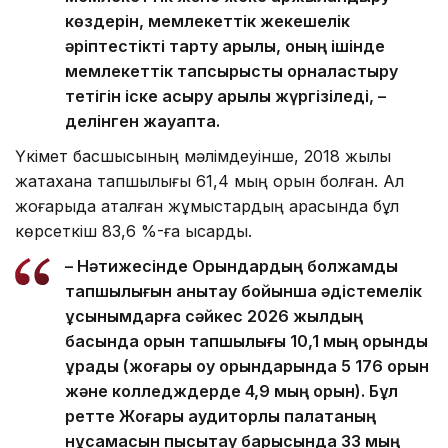
көздерін, мемлекеттік жекешелік
әріптестікті тарту арқылы, оның ішінде
мемлекеттік тапсырысты орналастыру
тетігін іске асыру арқылы жүргізіледі, –
делінген жауапта.
Үкімет басшысының мәлімдеуінше, 2018 жылы
жатақхана тапшылығы 61,4 мың орын болған. Ал
жоғарыда аталған жұмыстардың арқасында бұл
көрсеткіш 83,6 %-ға қысқарды.
– Нәтижесінде Орындардың болжамды
тапшылығын анықтау бойынша әдістемелік
ұсынымдарға сәйкес 2026 жылдың
басында орын тапшылығы 10,1 мың орынды
құрады (жоғары оқу орындарында 5 176 орын
және колледждерде 4,9 мың орын). Бұл
ретте Жоғары аудиторлық палатаның
нұсқамасын пысықтау барысында 33 мың