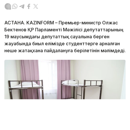
АСТАНА. KAZINFORM – Премьер-министр Олжас
Бектенов ҚР Парламенті Мәжілісі депутаттарының
19 маусымдағы депутаттық сауалына берген
жауабында биыл елімізде студенттерге арналған
неше жатақхана пайдалануға берілетінін мәлімдеді.