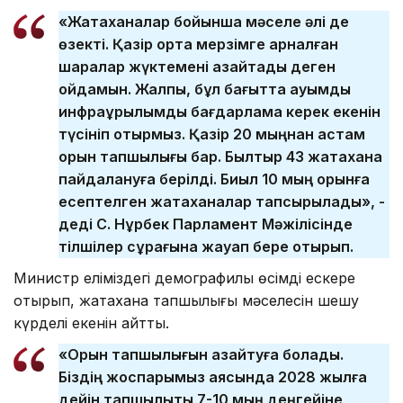
«Жатақханалар бойынша мәселе әлі де
өзекті. Қазір орта мерзімге арналған
шаралар жүктемені азайтады деген
ойдамын. Жалпы, бұл бағытта ауқымды
инфрақұрылымдық бағдарлама керек екенін
түсініп отырмыз. Қазір 20 мыңнан астам
орын тапшылығы бар. Былтыр 43 жатақхана
пайдалануға берілді. Биыл 10 мың орынға
есептелген жатақханалар тапсырылады», -
деді С. Нұрбек Парламент Мәжілісінде
тілшілер сұрағына жауап бере отырып.
Министр еліміздегі демографилық өсімді ескере
отырып, жатақхана тапшылығы мәселесін шешу
күрделі екенін айтты.
«Орын тапшылығын азайтуға болады.
Біздің жоспарымыз аясында 2028 жылға
дейін тапшылықты 7-10 мың деңгейіне