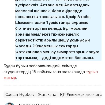
түсірмекпіз. Астана мен Алматыдағы
мәселені шешсек, басқа өңірлерде
соншалықты тапшылық жоқ. Қазір Ақтөбе,
Шымкент және Түркістанда сұраныс
біртіндеп артып келеді. Бұл мәселені
арнайы мемлекеттік-жекешелік
серіктестіктік арқылы шешу ұсынысын
жасадық. Жекеменшік секторды
жатақханалар мен оқу ғимараттарын салуға
тартамыз», - деді ведомство басшысы.
Бұдан бұрын хабарланғандай, елімізде
студенттердің 18 пайызы ғана жатақханада
тұрып
жатыр
.
Саясат Нұрбек
Жатақхана
ҚР Ғылым және жоғары