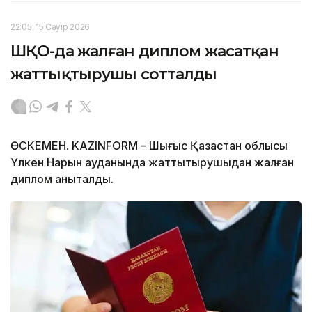
22:05, 15 Сәуір 2026
ШҚО-да жалған диплом жасатқан
жаттықтырушы сотталды
ӨСКЕМЕН. KAZINFORM – Шығыс Қазақстан облысы
Үлкен Нарын ауданында жаттықтырушыдан жалған
диплом анықталды.