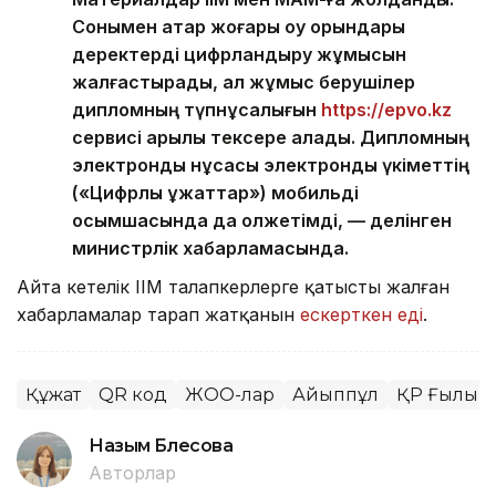
Сонымен қатар жоғары оқу орындары
деректерді цифрландыру жұмысын
жалғастырады, ал жұмыс берушілер
дипломның түпнұсқалығын
https://epvo.kz
сервисі арқылы тексере алады. Дипломның
электрондық нұсқасы электрондық үкіметтің
(«Цифрлық құжаттар») мобильді
қосымшасында да қолжетімді, — делінген
министрлік хабарламасында.
Айта кетелік ІІМ талапкерлерге қатысты жалған
хабарламалар тарап жатқанын
ескерткен еді
.
Құжат
QR код
ЖОО-лар
Айыппұл
ҚР Ғылым 
Назым Бөлесова
Авторлар