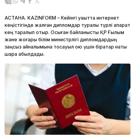
АСТАНА. KAZINFORM – Кейінгі уақытта интернет
кеңістігінде жалған дипломдар туралы түрлі ақпарат
кең таралып отыр. Осыған байланысты ҚР Ғылым
және жоғары білім министрлігі дипломдардың
заңсыз айналымына тосқауыл қою үшін бірқатар нақты
шара қабылдады.