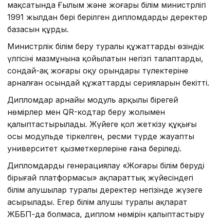
мақсатында Ғылым және жоғары білім министрлігі
1991 жылдан бері берілген дипломдардың деректер
базасын құрды.
Министрлік білім беру туралы құжаттардың өзіндік
үлгісінің мазмұнына қойылатын негізгі талаптарды,
сондай-ақ жоғары оқу орындары түлектеріне
арналған осындай құжаттардың серияларын бекітті.
Дипломдар арнайы модуль арқылы бірегей
нөмірлер мен QR-кодтар беру жолымен
қалыптастырылады. Жүйеге қол жеткізу құқығы
осы модульде тіркелген, ресми түрде жауапты
университет қызметкерлеріне ғана беріледі.
Дипломдарды генерациялау «Жоғары білім берудің
бірыңғай платформасы» ақпараттық жүйесіндегі
білім алушылар туралы деректер негізінде жүзеге
асырылады. Егер білім алушы туралы ақпарат
ЖББП-да болмаса, диплом нөмірін қалыптастыру