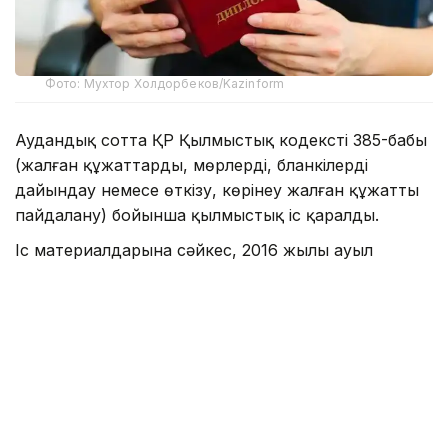
Фото: Мухтор Холдорбеков/Kazinform
Аудандық сотта ҚР Қылмыстық кодекстің 385-бабы
(жалған құжаттарды, мөрлерді, бланкілерді
дайындау немесе өткізу, көрінеу жалған құжатты
пайдалану) бойынша қылмыстық іс қаралды.
Іс материалдарына сәйкес, 2016 жылы ауыл
тұрғыны нақты оқымай-ақ, тергеу анықтамаған
тұлғадан 700 мың теңгеге «Қазақ спорт және туризм
академиясы» КЕАҚ-ның «дене шынықтыру және
спорт» мамандығы бойынша бакалавр дәрежесі
берілген жалған дипломын сатып алған.
- 2022 жылдың қыркүйегінде Д. жалған
дипломды ұсынып, Үлкен Нарын