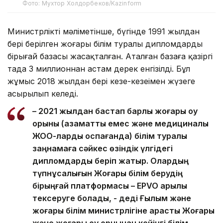
Фото: Мухтор Холдорбеков/Kazinform
Министрліктің мәліметінше, бүгінде 1991 жылдан
бері берілген жоғары білім туралы дипломдардың
бірыңғай базасы жасақталған. Аталған базаға қазіргі
таңда 3 миллионнан астам дерек енгізілді. Бұл
жұмыс 2018 жылдан бері кезең-кезеңімен жүзеге
асырылып келеді.
– 2021 жылдан бастап барлық жоғары оқу
орыны (азаматтық емес және медициналық
ЖОО-ларды қоспағанда) білім туралы
заңнамаға сәйкес өзіндік үлгідегі
дипломдарды беріп жатыр. Олардың
түпнұсқалығын Жоғары білім берудің
бірыңғай платформасы – EPVO арқылы
тексеруге болады, - деді Ғылым және
жоғары білім министрлігіне қарасты Жоғары
және жоғары оқу орнынан кейінгі білім