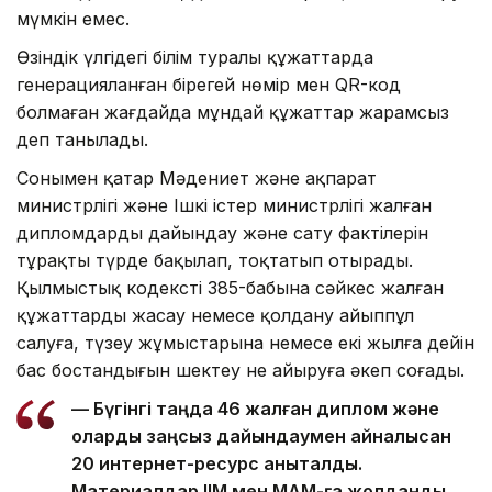
мүмкін емес.
Өзіндік үлгідегі білім туралы құжаттарда
генерацияланған бірегей нөмір мен QR-код
болмаған жағдайда мұндай құжаттар жарамсыз
деп танылады.
Сонымен қатар Мәдениет және ақпарат
министрлігі және Ішкі істер министрлігі жалған
дипломдарды дайындау және сату фактілерін
тұрақты түрде бақылап, тоқтатып отырады.
Қылмыстық кодекстің 385-бабына сәйкес жалған
құжаттарды жасау немесе қолдану айыппұл
салуға, түзеу жұмыстарына немесе екі жылға дейін
бас бостандығын шектеу не айыруға әкеп соғады.
— Бүгінгі таңда 46 жалған диплом және
оларды заңсыз дайындаумен айналысқан
20 интернет-ресурс анықталды.
Материалдар ІІМ мен МАМ-ға жолданды.