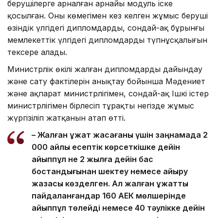
берушілерге арналған арнайы модуль іске
қосылған. Оның көмегімен кез келген жұмыс беруші
өзіндік үлгідегі дипломдарды, сондай-ақ бұрынғы
мемлекеттік үлгідегі дипломдардың түпнұсқалығын
тексере алады.
Министрлік өкілі жалған дипломдарды дайындау
және сату фактілерін анықтау бойынша Мәдениет
және ақпарат министрлігімен, сондай-ақ Ішкі істер
министрлігімен бірлесіп тұрақты негізде жұмыс
жүргізіліп жатқанын атап өтті.
– Жалған құжат жасағаны үшін заңнамада 2
000 айлық есептік көрсеткішке дейін
айыппұл не 2 жылға дейін бас
бостандығынан шектеу немесе айыру
жазасы көзделген. Ал жалған құжатты
пайдаланғандар 160 АЕК мөлшерінде
айыппұл төлейді немесе 40 тәулікке дейін