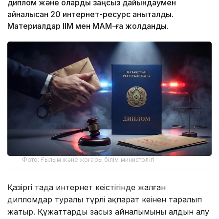
диплом және оларды заңсыз дайындаумен
айналысқан 20 интернет-ресурс анықталды.
Материалдар ІІМ мен МАМ-ға жолданды.
Фото: Ғылым және жоғары білім министрлігі
Қазіргі таңда интернет кеңістігінде жалған
дипломдар туралы түрлі ақпарат кеңінен таралып
жатыр. Құжаттардың заңсыз айналымының алдын алу