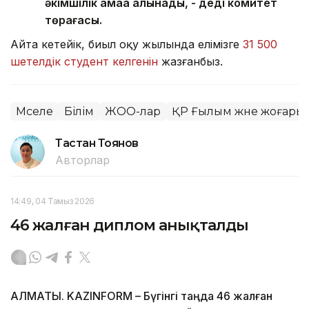
әкімшілік қамаққа алынады, - деді комитет
төрағасы.
Айта кетейік, биыл оқу жылында елімізге
31 500
шетелдік студент келгенін
жазғанбыз.
Мәселе
Білім
ЖОО-лар
ҚР Ғылым және жоғары б
Тастан Тоянов
Авторлар
14:49, 04 Тамыз 2026
46 жалған диплом анықталды
АЛМАТЫ. KAZINFORM – Бүгінгі таңда 46 жалған