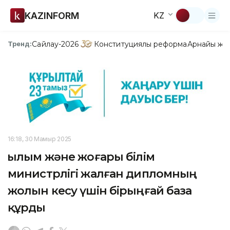
KAZINFORM
KZ
Сайлау-2026
Конституциялық реформа
Арнайы жо
Тренд:
16:18, 30 Мамыр 2025
Ғылым және жоғары білім
министрлігі жалған дипломның
жолын кесу үшін бірыңғай база
құрды