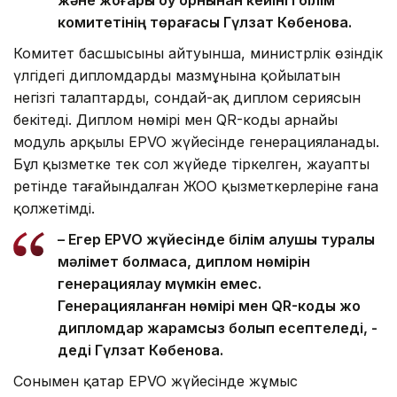
комитетінің төрағасы Гүлзат Көбенова.
Комитет басшысының айтуынша, министрлік өзіндік
үлгідегі дипломдардың мазмұнына қойылатын
негізгі талаптарды, сондай-ақ диплом сериясын
бекітеді. Диплом нөмірі мен QR-коды арнайы
модуль арқылы EPVO жүйесінде генерацияланады.
Бұл қызметке тек сол жүйеде тіркелген, жауапты
ретінде тағайындалған ЖОО қызметкерлеріне ғана
қолжетімді.
– Егер EPVO жүйесінде білім алушы туралы
мәлімет болмаса, диплом нөмірін
генерациялау мүмкін емес.
Генерацияланған нөмірі мен QR-коды жоқ
дипломдар жарамсыз болып есептеледі, -
деді Гүлзат Көбенова.
Сонымен қатар EPVO жүйесінде жұмыс