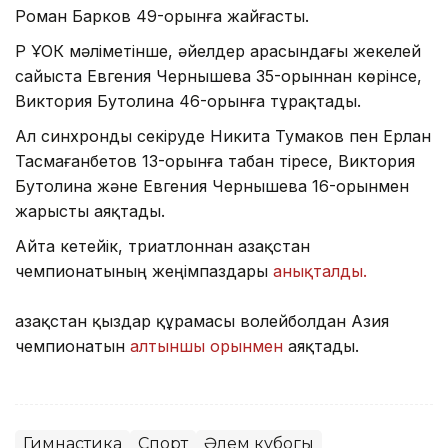
Роман Барков 49-орынға жайғасты.
ҚР ҰОК мәліметінше, әйелдер арасындағы жекелей
сайыста Евгения Чернышева 35-орыннан көрінсе,
Виктория Бутолина 46-орынға тұрақтады.
Ал синхронды секіруде Никита Тумаков пен Ерлан
Тасмағанбетов 13-орынға табан тіресе, Виктория
Бутолина және Евгения Чернышева 16-орынмен
жарысты аяқтады.
Айта кетейік, триатлоннан Қазақстан
чемпионатының жеңімпаздары
анықталды.
Қазақстан қыздар құрамасы волейболдан Азия
чемпионатын
алтыншы орынмен
аяқтады.
Гимнастика
Спорт
Әлем кубогы