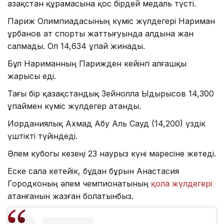
Қазақстан құрамасына қос бірдей медаль түсті.
Париж Олимпиадасының күміс жүлдегері Нариман
Құрбанов ат спорты жаттығуында алдына жан
салмады. Ол 14,634 ұпай жинады.
Бұл Нариманның Парижден кейінгі алғашқы
жарысы еді.
Тағы бір қазақстандық Зейнолла Ыдырысов 14,300
ұпаймен күміс жүлдегер атанды.
Иорданиялық Ахмад Абу Аль Сауд (14,200) үздік
үштікті түйіндеді.
Әлем кубогы кезеңі 23 наурыз күні мәресіне жетеді.
Еске сала кетейік, бұдан бұрын Анастасия
Городконың әлем чемпионатының
қола жүлдегері
атанғанын жазған болатынбыз.