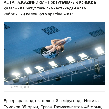
АСТАНА.KAZINFORM - Португалияның Коимбра
қаласында батуттағы гимнастикадан әлем
кубогының кезеңі өз мәресіне жетті.
Фото: ҚР ҰОК
Ерлер арасындағы жекелей секірулерде Никита
Тумаков 35-орын, Ерлан Тасмағанбетов 46-орын,