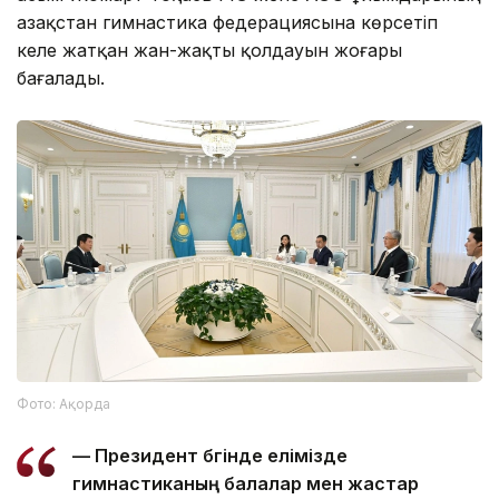
Қазақстан гимнастика федерациясына көрсетіп
келе жатқан жан-жақты қолдауын жоғары
бағалады.
Фото: Ақорда
— Президент бүгінде елімізде
гимнастиканың балалар мен жастар