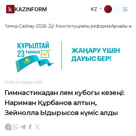
KAZINFORM
KZ
Сайлау-2026
Конституциялық реформа
Арнайы жо
Тренд:
21:40, 22 Наурыз 2025
Гимнастикадан әлем кубогы кезеңі:
Нариман Құрбанов алтын,
Зейнолла Ыдырысов күміс алды