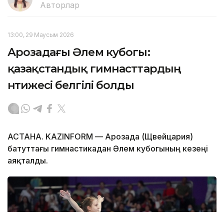
Авторлар
13:00, 29 Маусым 2026
Арозадағы Әлем кубогы:
қазақстандық гимнасттардың
нәтижесі белгілі болды
АСТАНА. KAZINFORM — Арозада (Щвейцария)
батуттағы гимнастикадан Әлем кубогының кезеңі
аяқталды.