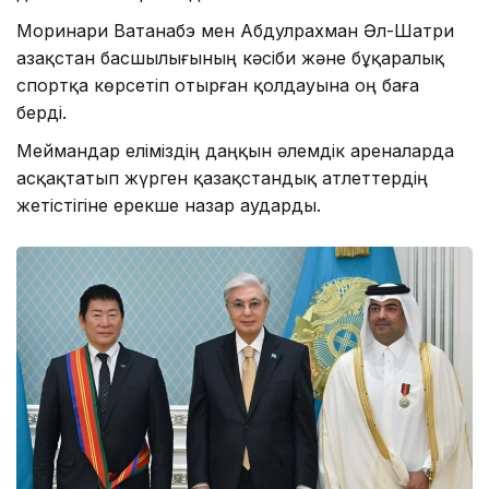
Моринари Ватанабэ мен Абдулрахман Әл-Шатри
Қазақстан басшылығының кәсіби және бұқаралық
спортқа көрсетіп отырған қолдауына оң баға
берді.
Меймандар еліміздің даңқын әлемдік ареналарда
асқақтатып жүрген қазақстандық атлеттердің
жетістігіне ерекше назар аударды.