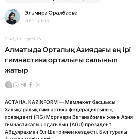
Эльмира Оралбаева
Авторлар
13:42, 01 Шілде 2026
Алматыда Орталық Азиядағы ең ірі
гимнастика орталығы салынып
жатыр
АСТАНА. KAZINFORM — Мемлекет басшысы
Халықаралық гимнастика федерациясының
президенті (FIG) Моринари Ватанабэмен және Азия
гимнастикалық одағының (AGU) президенті
Абдулрахман Әл-Шатримен кездесті. Бұл туралы