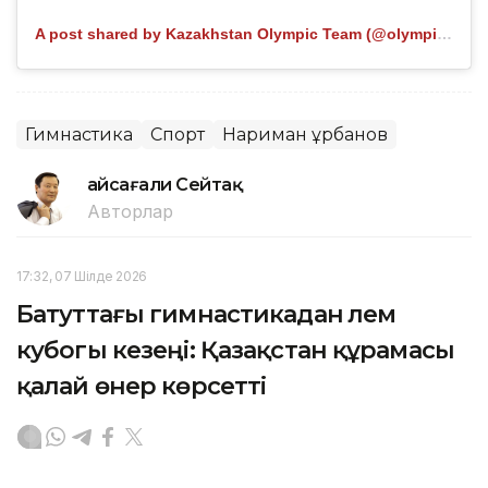
A post shared by Kazakhstan Olympic Team (@olympickz)
Гимнастика
Спорт
Нариман Құрбанов
Ғайсағали Сейтақ
Авторлар
17:32, 07 Шілде 2026
Батуттағы гимнастикадан әлем
кубогы кезеңі: Қазақстан құрамасы
қалай өнер көрсетті