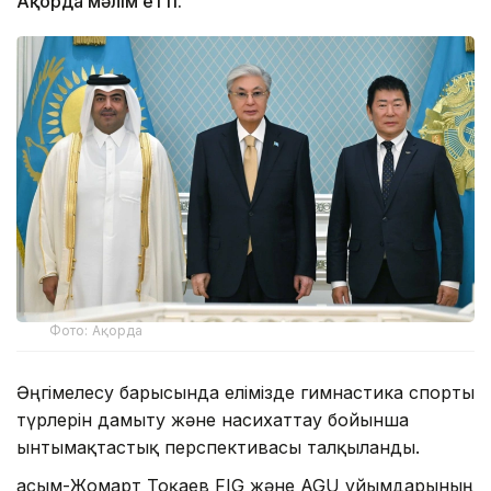
Ақорда мәлім етті.
Фото: Ақорда
Әңгімелесу барысында елімізде гимнастика спорты
түрлерін дамыту және насихаттау бойынша
ынтымақтастық перспективасы талқыланды.
Қасым-Жомарт Тоқаев FIG және AGU ұйымдарының