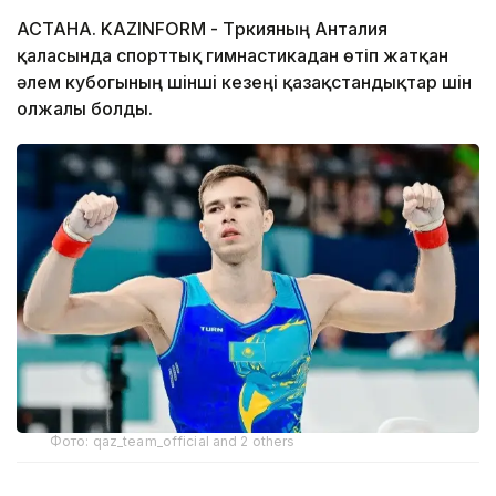
АСТАНА. KAZINFORM - Түркияның Анталия
қаласында спорттық гимнастикадан өтіп жатқан
әлем кубогының үшінші кезеңі қазақстандықтар үшін
олжалы болды.
Фото: qaz_team_official and 2 others