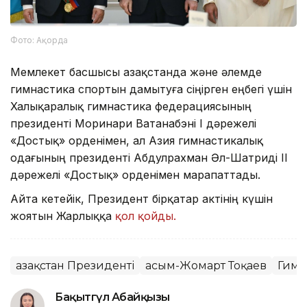
Фото: Ақорда
Мемлекет басшысы Қазақстанда және әлемде
гимнастика спортын дамытуға сіңірген еңбегі үшін
Халықаралық гимнастика федерациясының
президенті Моринари Ватанабэні I дәрежелі
«Достық» орденімен, ал Азия гимнастикалық
одағының президенті Абдулрахман Әл-Шатриді II
дәрежелі «Достық» орденімен марапаттады.
Айта кетейік, Президент бірқатар актінің күшін
жоятын Жарлыққа
қол қойды.
Қазақстан Президенті
Қасым-Жомарт Тоқаев
Гимн
Бақытгүл Абайқызы