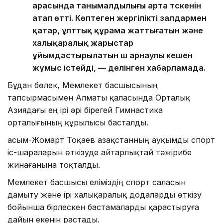
арасында танымалдылығы арта түскенін
атап өтті. Көптеген жергілікті залдармен
қатар, ұлттық құрама жаттығатын және
халықаралық жарыстар
ұйымдастырылатын үш арнаулы кешен
жұмыс істейді, — делінген хабарламада.
Бұдан бөлек, Мемлекет басшысының
тапсырмасымен Алматы қаласында Орталық
Азиядағы ең ірі әрі бірегей Гимнастика
орталығының құрылысы басталды.
Қасым-Жомарт Тоқаев Қазақстанның ауқымды спорт
іс-шараларын өткізуде айтарлықтай тәжірибе
жинағанына тоқталды.
Мемлекет басшысы еліміздің спорт саласын
дамыту және ірі халықаралық додаларды өткізу
бойынша бірлескен бастамаларды қарастыруға
дайын екенін растады.