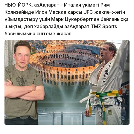
НЬЮ-ЙОРК. ҚазАқпарат – Италия үкіметі Рим
Колизейінде Илон Маскке қарсы UFC жекпе-жегін
ұйымдастыру үшін Марк Цукербергпен байланысқа
шықты, деп хабарлайды ҚазАқпарат TMZ Sports
басылымына сілтеме жасап.