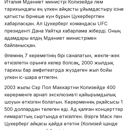
Италия Мәдениет министрі Колизейде әлем
тарихындағы ең үлкен айқасты ұйымдастыру ісіне
қатысты бірнеше күн бұрын Цукербергпен
хабарласқан. Ал Цукерберг командасы UFC
президенті Дана Уайтқа хабарлама жіберді. Оның
адамдары елдің Мәдениет министрімен
байланысқан.
Әлемнің 7 кереметінің бірі саналатын, жекпе-жек
өткізілетін орынға келер болсақ, 2000 жылдық
тарихы бар амфитеатрда жүздеген жыл бойы
үлкен іс-шара өтпеген.
2003 жылы Сэр Пол Маккартни Колизейде 400
көрерменге арнап эксклюзивті қайырымдылық
шоуын өткізген болатын. Көрерменнің әрқайсысы 1
500 доллардан төлеген еді. Ад қалған концерттер
ғимараттың сыртында өткізілген. Әзірге Маск пен
Цукерберг айқасы қайда өтетіні (Колизей ішінде