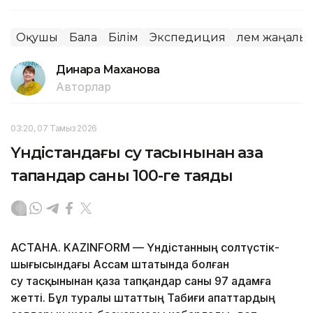
Оқушы
Бала
Білім
Экспедиция
Әлем жаңалы
Динара Маханова
Авторлар
03:20, 07 Тамыз 2026
Үндістандағы су тасқынынан қаза
тапқандар саны 100-ге таяды
АСТАНА. KAZINFORM — Үндістанның солтүстік-
шығысындағы Ассам штатында болған
су тасқынынан қаза тапқандар саны 97 адамға
жетті. Бұл туралы штаттың Табиғи апаттардың