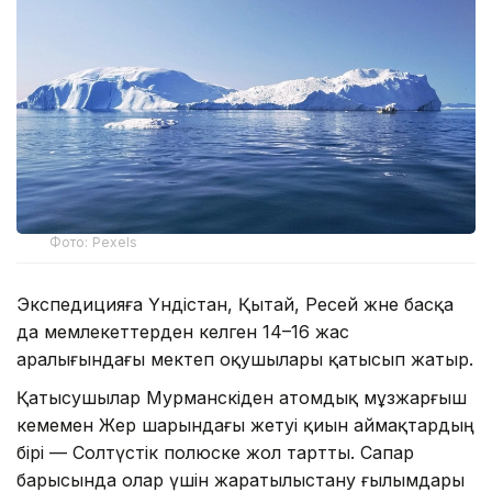
Фото: Pexels
Экспедицияға Үндістан, Қытай, Ресей және басқа
да мемлекеттерден келген 14–16 жас
аралығындағы мектеп оқушылары қатысып жатыр.
Қатысушылар Мурманскіден атомдық мұзжарғыш
кемемен Жер шарындағы жетуі қиын аймақтардың
бірі — Солтүстік полюске жол тартты. Сапар
барысында олар үшін жаратылыстану ғылымдары