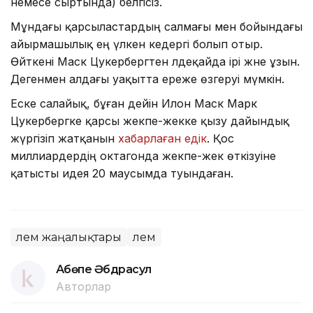
немесе сыртында) белгісіз.
Мұндағы қарсыластардың салмағы мен бойындағы
айырмашылық ең үлкен кедергі болып отыр.
Өйткені Маск Цукербергтен әлдеқайда ірі және ұзын.
Дегенмен алдағы уақытта ереже өзгеруі мүмкін.
Еске салайық, бұған дейін Илон Маск Марк
Цукербергке қарсы жекпе-жекке қызу дайындық
жүргізіп жатқанын
хабарлаған едік
. Қос
миллиардердің октагонда жекпе-жек өткізуіне
қатысты идея 20 маусымда туындаған.
Әлем жаңалықтары
Әлем
Ақбөпе Әбдрасул
Авторлар