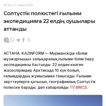
05:40, 07 Тамыз 2026
Солтүстік полюстегі ғылыми
экспедицияға 22 елдің оқушылары
аттанды
АСТАНА. KAZINFORM — Мурманскіде «Білім
мұзжарғышы» халықаралық ғылыми-білім беру
экспедициясы басталды. 22 елден келген
жасөспірімдер Арктикада 10 күн болып,
ғалымдардың жұмысымен танысады. Ғылыми
зерттеулерге қатысып, географиялық Солтүстік
полюске барады, деп хабарлайды
TV BRICS
.