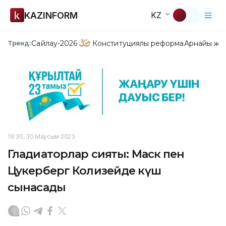
KAZINFORM
KZ
Сайлау-2026
Конституциялық реформа
Арнайы жо
Тренд:
19:30, 30 Маусым 2023
Гладиаторлар сияқты: Маск пен
Цукерберг Колизейде күш
сынасады