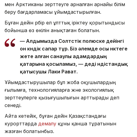
мен Арктиканы зерттеуге арналған арнайы білім
беру бағдарламасы ұйымдастырылған.
Бұған дейін әрбір ел ұлттық іріктеу қорытындысы
бойынша өз өкілін анықтаған болатын.
— Алдымызда Солтүстік полюске дейінгі
он күндік сапар тұр. Біз әлемде осы нүктеге
жете алған санаулы адамдардың
қатарына қосыламыз, — деді үндістандық
қатысушы Лаки Рават.
Ұйымдастырушылар бұл жоба оқушылардың
ғылымға, технологияларға және экологиялық
зерттеулерге қызығушылығын арттырады деп
сенеді.
Айта кетейік, бұған дейін Қазақстандағы
курорттарда
демалу
құны қанша тұратынын
жазған болатынбыз.