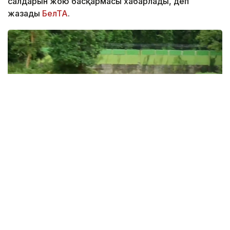
салдарын жою басқармасы хабарлады, деп
жазады
БелТА
.
Фото: EFE-ТАСС
— Табиғи апаттан қаза тапқандардың
жалпы саны 97 адамға жетті. Ал 15
ауданда зардап шеккендер саны 168
мыңнан асты, — делінген басқарма