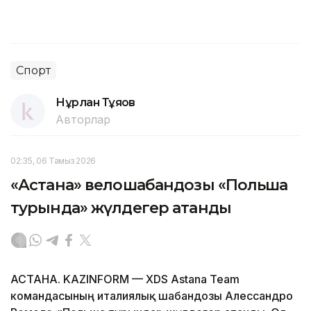
Спорт
Нұрлан Тұяқов
Авторлар
02:35, 06 Тамыз 2026
«Астана» велошабандозы «Польша
турында» жүлдегер атанды
АСТАНА. KAZINFORM — XDS Astana Team
командасының италиялық шабандозы Алессандро