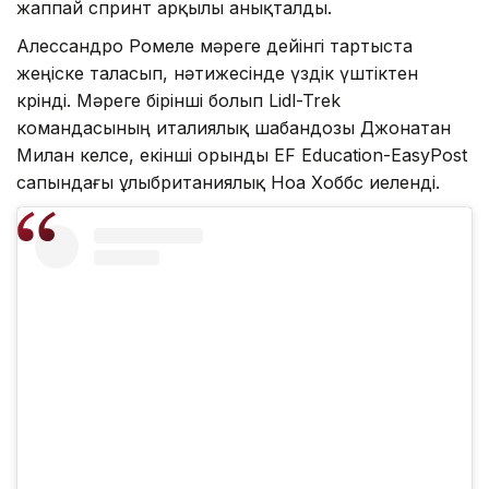
жаппай спринт арқылы анықталды.
Алессандро Ромеле мәреге дейінгі тартыста
жеңіске таласып, нәтижесінде үздік үштіктен
көрінді. Мәреге бірінші болып Lidl-Trek
командасының италиялық шабандозы Джонатан
Милан келсе, екінші орынды EF Education-EasyPost
сапындағы ұлыбританиялық Ноа Хоббс иеленді.