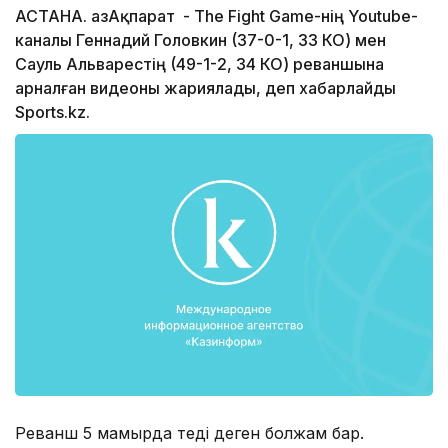
АСТАНА. ҚазАқпарат - The Fight Game-нің Youtube-
каналы Геннадий Головкин (37-0-1, 33 КО) мен
Сауль Альварестің (49-1-2, 34 КО) реваншына
арналған видеоны жариялады, деп хабарлайды
Sports.kz.
Реванш 5 мамырда өтеді деген болжам бар.