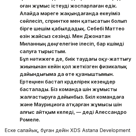
оған жұмыс істеуді жоспарлаған едік.
Алайда мәреге жақындағанда екеуіміз
сөйлесіп, спринтке мен қатысатын болып
бірге шешім қабылдадық. Себебі Маттео
өзін жайсыз сезінді. Мен Джонатан
Миланның дөңгелегіне ілесіп, бар күшімді
салуға тырыстым.
Бұл нәтижеге де, биік таудағы оқу-жаттығу
жиынынан кейін қол жеткізген физикалық
дайындығыма да өте қуаныштымын.
Ертеңнен бастап күрделірек кезеңдер
басталады. Біз команда үшін жұмысты
жалғастыруға дайынбыз. Бүкіл командаға
және Маурициоға атқарған жұмысы үшін
алғыс айтқым келеді, — деді Алессандро
Ромеле.
Еске салайық, бұған дейін XDS Astana Development