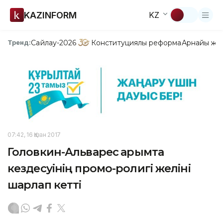
KAZINFORM
KZ
Сайлау-2026
Конституциялық реформа
Арнайы жо
Тренд:
07:42, 16 Қазан 2017
Головкин-Альварес қарымта
кездесуінің промо-ролигі желіні
шарлап кетті