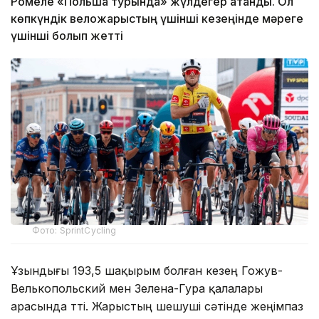
Ромеле «Польша турында» жүлдегер атанды. Ол
көпкүндік веложарыстың үшінші кезеңінде мәреге
үшінші болып жетті
Фото: SprintCycling
Ұзындығы 193,5 шақырым болған кезең Гожув-
Велькопольский мен Зелена-Гура қалалары
арасында өтті. Жарыстың шешуші сәтінде жеңімпаз