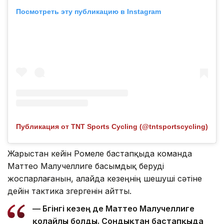
Посмотреть эту публикацию в Instagram
Публикация от TNT Sports Cycling (@tntsportscycling)
Жарыстан кейін Ромеле бастапқыда команда
Маттео Малучеллиге басымдық беруді
жоспарлағанын, алайда кезеңнің шешуші сәтіне
дейін тактика өзгергенін айтты.
— Бүгінгі кезең де Маттео Малучеллиге
қолайлы болды. Сондықтан бастапқыда