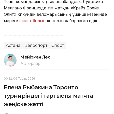
Team командасының велошабандозы Лудовико
Меллано Францияда өтіп жатқан «Крейз Брейз
Элит» көпкүндік веложарысының үшінші кезеңінде
мәреге
екінші болып
келгенін хабарлаған едік.
Астана
Велоспорт
Спорт
Мейірман Лес
Авторлар
00:22, 06 Тамыз 2026
Елена Рыбакина Торонто
турниріндегі тартысты матчта
жеңіске жетті