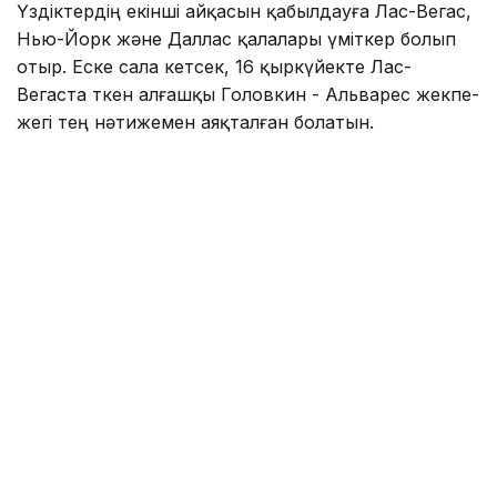
Үздіктердің екінші айқасын қабылдауға Лас-Вегас,
Нью-Йорк және Даллас қалалары үміткер болып
отыр. Еске сала кетсек, 16 қыркүйекте Лас-
Вегаста өткен алғашқы Головкин - Альварес жекпе-
жегі тең нәтижемен аяқталған болатын.