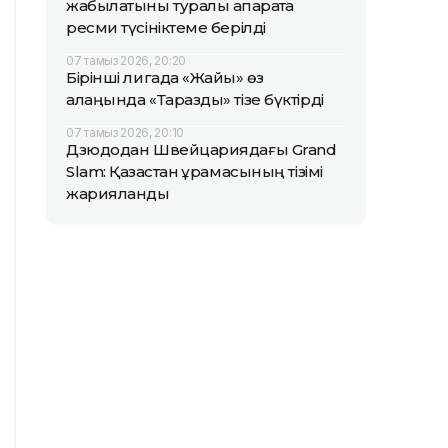
жабылатыны туралы ақпаратқа
ресми түсініктеме берілді
07 тамыз 2026, 20:20
Бірінші лигада «Жайық» өз
алаңында «Таразды» тізе бүктірді
07 тамыз 2026, 20:10
Дзюдодан Швейцариядағы Grand
Slam: Қазақстан құрамасының тізімі
жарияланды