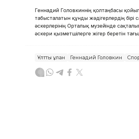
Геннадий Головкиннің қолтаңбасы қойыл
табысталатын құнды жәдігерлердің бірі с
әскерлерінің Орталық музейінде сақталып
әскери қызметшілерге жігер беретін тағ
Ұлттық ұлан
Геннадий Головкин
Спо
Бақытгүл Абайқызы
Авторлар
08:59, 16 Маусым 2026