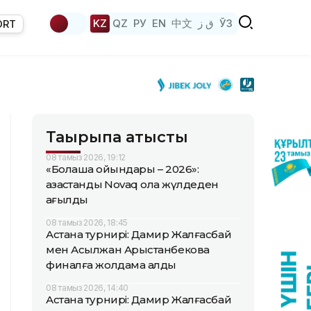
KZ
QZ
РУ
EN
中文
ق ز
ЎЗ
ORT
Тақырыпқа қатысты
08 тамыз 2026, 19:12
«Болашақ ойындары – 2026»:
қазақстандық Novaq қола жүлдеден
қағылды
08 тамыз 2026, 18:45
Астана турнирі: Дамир Жалғасбай
мен Асылжан Арыстанбекова
финалға жолдама алды
08 тамыз 2026, 14:40
Астана турнирі: Дамир Жалғасбай