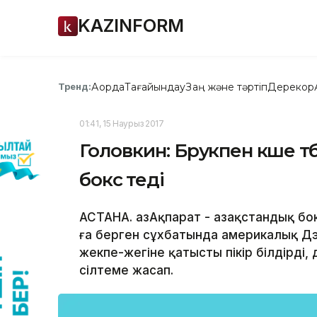
KAZINFORM
Ақорда
Тағайындау
Заң және тәртіп
Дерекқор
Тренд:
01:41, 15 Наурыз 2017
Головкин: Брукпен көше т
бокс өтеді
АСТАНА. ҚазАқпарат - Қазақстандық бо
ға берген сұхбатында америкалық Дэ
жекпе-жегіне қатысты пікір білдірді, 
сілтеме жасап.