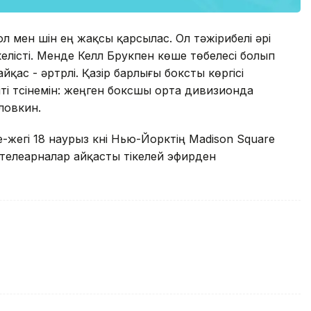
ол мен үшін ең жақсы қарсылас. Ол тәжірибелі әрі
елісті. Менде Келл Брукпен көше төбелесі болып
қас - әртүрлі. Қазір барлығы боксты көргісі
іті түсінемін: жеңген боксшы орта дивизионда
оловкин.
жегі 18 наурыз күні Нью-Йорктің Madison Square
 телеарналар айқасты тікелей эфирден