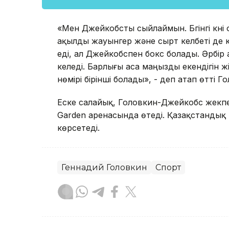
«Мен Джейкобсты сыйлаймын. Бүгінгі күні 
ақылды жауынгер және сырт келбеті де к
еді, ал Джейкобспен бокс болады. Әрбір ай
келеді. Барлығы аса маңызды екендігін ж
нөмірі бірінші болады», - деп атап өтті Г
Еске салайық, Головкин-Джейкобс жекпе-
Garden аренасында өтеді. Қазақстандық
көрсетеді.
Геннадий Головкин
Спорт