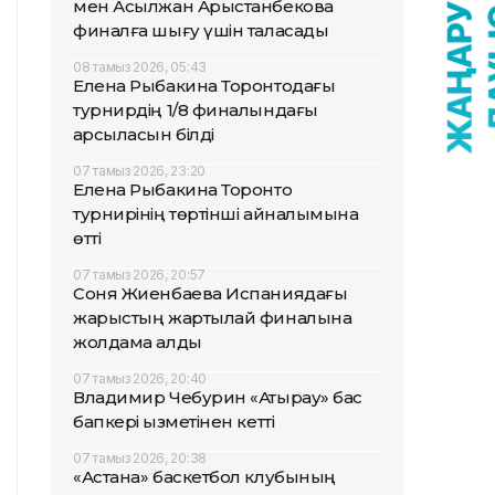
мен Асылжан Арыстанбекова
финалға шығу үшін таласады
08 тамыз 2026, 05:43
Елена Рыбакина Торонтодағы
турнирдің 1/8 финалындағы
қарсыласын білді
07 тамыз 2026, 23:20
Елена Рыбакина Торонто
турнирінің төртінші айналымына
өтті
07 тамыз 2026, 20:57
Соня Жиенбаева Испаниядағы
жарыстың жартылай финалына
жолдама алды
07 тамыз 2026, 20:40
Владимир Чебурин «Атырау» бас
бапкері қызметінен кетті
07 тамыз 2026, 20:38
«Астана» баскетбол клубының