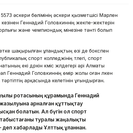
573 әскери бөлімінің әскери қызметшісі Марлен
а кезінен Геннадий Головкиннің жекпе-жектерін
орлығы және чемпиондық мінезіне тәнті болып
етке шақырылған ұландықтың өзі де бокспен
бликалық спорт колледжінің түлегі, спорт
тының екі дүркін күміс жүлдегері әрі Алматы
л Геннадий Головкиннің өмір жолы оған үлкен
й тәртіптің арқасында келетінін ұғындырған.
уылы ротасының құрамында Геннадий
а жазылуына арналған құттықтау
тысқан болатын. Ал бүгін ол спорт
 табыстағаны туралы жаңалықты
 деп хабарлады Ұлттық ұланнан.