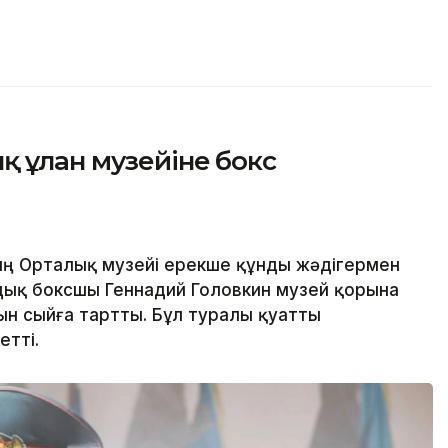
қ ұлан музейіне бокс
ң Орталық музейі ерекше құнды жәдігермен
дық боксшы Геннадий Головкин музей қорына
ын сыйға тартты. Бұл туралы қуатты
етті.