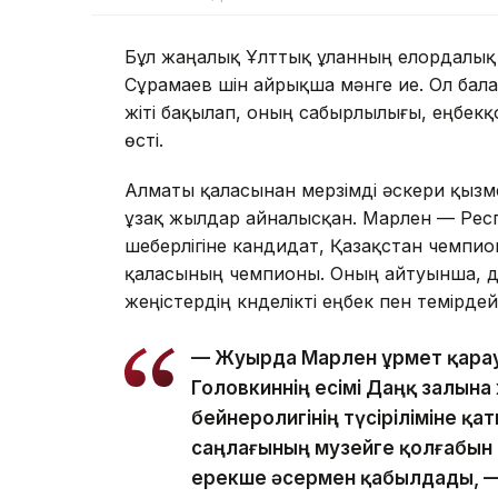
Бұл жаңалық Ұлттық ұланның елордалық 5
Сұрамаев үшін айрықша мәнге ие. Ол бал
жіті бақылап, оның сабырлылығы, еңбекқ
өсті.
Алматы қаласынан мерзімді әскери қызм
ұзақ жылдар айналысқан. Марлен — Респу
шеберлігіне кандидат, Қазақстан чемпиона
қаласының чемпионы. Оның айтуынша, дә
жеңістердің күнделікті еңбек пен темірде
— Жуырда Марлен Құрмет қара
Головкиннің есімі Даңқ залын
бейнеролигінің түсіріліміне қа
саңлағының музейге қолғабын
ерекше әсермен қабылдады, —