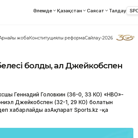
Әлемде
Қазақстан
Саясат
Талдау
SP
Арнайы жоба
Конституциялық реформа
Сайлау-2026
өбелесі болды, ал Джейкобспен
ксшы Геннадий Головкин (36-0, 33 КО) «НВО»-
ниэл Джейкобспен (32-1, 29 КО) болатын
деп хабарлайды ҚазАқпарат Sports.kz -қа