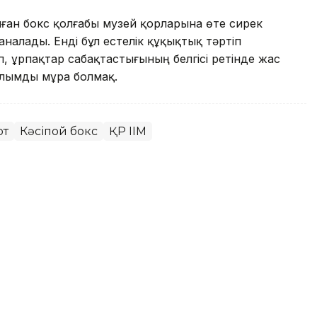
ған бокс қолғабы музей қорларына өте сирек
аналады. Енді бұл естелік құқықтық тәртіп
, ұрпақтар сабақтастығының белгісі ретінде жас
ылымды мұра болмақ.
рт
Кәсіпқой бокс
ҚР ІІМ