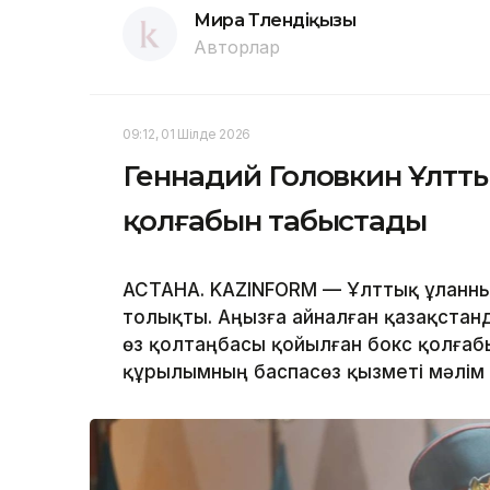
Мира Төлендіқызы
Авторлар
09:12, 01 Шілде 2026
Геннадий Головкин Ұлтты
қолғабын табыстады
АСТАНА. KAZINFORM — Ұлттық ұланны
толықты. Аңызға айналған қазақстан
өз қолтаңбасы қойылған бокс қолғаб
құрылымның баспасөз қызметі мәлім 