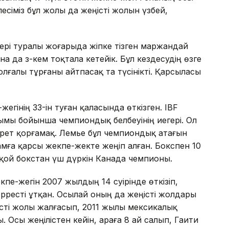
есіміз бұл жолы да жеңісті жолын үзбей,
тері туралы жоғарыда жіпке тізген маржандай
а да әз-кем тоқтала кетейік. Бұл кездесудің өзге
лғалы тұрғаны айтпасақ та түсінікті. Қарсыласы
егінің 33-ін туған қаласында өткізген. IBF
ымы бойынша чемпиондық белбеуінің иегері. Ол
 рет қорғамақ. Лемье бұл чемпиондық атағын
мға қарсы жекпе-жекте жеңіп алған. Бокспен 10
қой бокстан үш дүркін Канада чемпионы.
кпе-жегін 2007 жылдың 14 сәуірінде өткізіп,
ресті ұтқан. Осылай оның да жеңісті жолдары
ңісті жолы жалғасып, 2011 жылы мексикалық
Осы жеңілістен кейін, араға 8 ай салып, Гаити