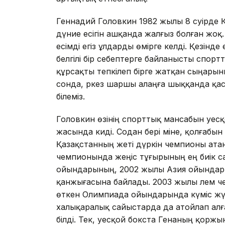
Геннадий Головкин 1982 жылы 8 сәуірде 
дүние есігін ашқанда жалғыз болған жоқ
есімді егіз ұлдарды өмірге әкелді. Қезін
белгілі бір себептерге байланысты спортт
құрсақты тепкілеп бірге жатқан сыңарын
сонда, әркез шаршы алаңға шыққанда қа
білеміз.
Головкин өзінің спорттық мансабын әуес
жасында киді. Содан бері міне, қолғабын
Қазақстанның жеті дүркін чемпионы ата
чемпионында жеңіс тұғырының ең биік с
ойындарының, 2002 жылы Азия ойындары
қанжығасына байлады. 2003 жылы әлем 
өткен Олимпиада ойындарында күміс жүл
халықаралық сайыстарда да атойлап алғ
білді. Тек, әуесқой бокста Генаның қор