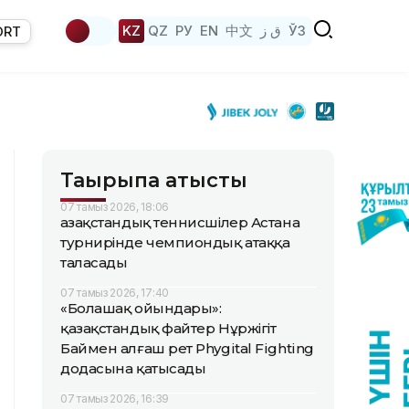
KZ
QZ
РУ
EN
中文
ق ز
ЎЗ
ORT
Тақырыпқа қатысты
07 тамыз 2026, 18:06
Қазақстандық теннисшілер Астана
турнирінде чемпиондық атаққа
таласады
07 тамыз 2026, 17:40
«Болашақ ойындары»:
қазақстандық файтер Нұржігіт
Баймен алғаш рет Phygital Fighting
додасына қатысады
07 тамыз 2026, 16:39