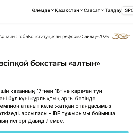
Әлемде
Қазақстан
Саясат
Талдау
SP
Арнайы жоба
Конституциялық реформа
Сайлау-2026
кәсіпқой бокстағы «алтын»
шін қазанның 17-нен 18-іне қараған түн
кені бұл күні құрлықтың арғы бетінде
чемпион атанып келе жатқан отандасымыз
өткізеді. Қарсыласы - IBF тұжырымы бойынша
ың иегері Давид Лемье.