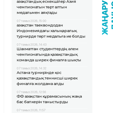
Қазақстандық ескекшілер Азия
чемпионатын төрт алтын
медальмен аяқтады
07 тамыз 2026, 15:00
Қазақстан таеквондодан
Индонезиядағы халықаралық
турнирде төрт медальға ие болды
07 тамыз 2026, 14:43
Шахматтан студенттердің әлем
чемпионатында қазақстандық
команда ширек финалға шықты
07 тамыз 2026, 14:32
Астана турнирінде қос
қазақстандық теннисші ширек
финалға жолдама алды
07 тамыз 2026, 12:56
ҚФФ Қазақстан құрамасының жаңа
бас бапкерін таныстырды
07 тамыз 2026, 11:57