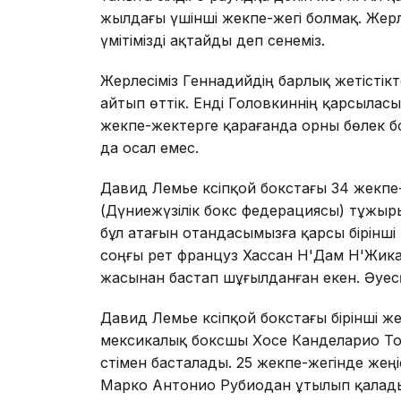
жылдағы үшінші жекпе-жегі болмақ. Жерл
үмітімізді ақтайды деп сенеміз.
Жерлесіміз Геннадийдің барлық жетістік
айтып өттік. Енді Головкиннің қарсыласын
жекпе-жектерге қарағанда орны бөлек бо
да осал емес.
Давид Лемье кәсіпқой бокстағы 34 жекпе-ж
(Дүниежүзілік бокс федерациясы) тұжыр
бұл атағын отандасымызға қарсы бірінші
соңғы рет француз Хассан Н'Дам Н'Жика
жасынан бастап шұғылданған екен. Әуес
Давид Лемье кәсіпқой бокстағы бірінші же
мексикалық боксшы Хосе Канделарио Тор
сәтімен басталады. 25 жекпе-жегінде же
Марко Антонио Рубиодан ұтылып қалады. 