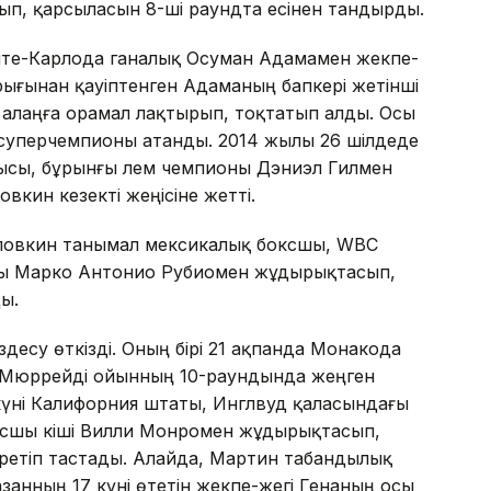
п, қарсыласын 8-ші раундта есінен тандырды.
те-Карлода ганалық Осуман Адамамен жекпе-
ығынан қауіптенген Адаманың бапкері жетінші
ы алаңға орамал лақтырып, тоқтатып алды. Осы
уперчемпионы атанды. 2014 жылы 26 шілдеде
сы, бұрынғы әлем чемпионы Дэниэл Гилмен
вкин кезекті жеңісіне жетті.
ловкин танымал мексикалық боксшы, WBC
ны Марко Антонио Рубиомен жұдырықтасып,
ы.
здесу өткізді. Оның бірі 21 ақпанда Монакода
н Мюррейді ойынның 10-раундында жеңген
 күні Калифорния штаты, Инглвуд қаласындағы
сшы кіші Вилли Монромен жұдырықтасып,
гіретіп тастады. Алайда, Мартин табандылық
қазанның 17 күні өтетін жекпе-жегі Генаның осы