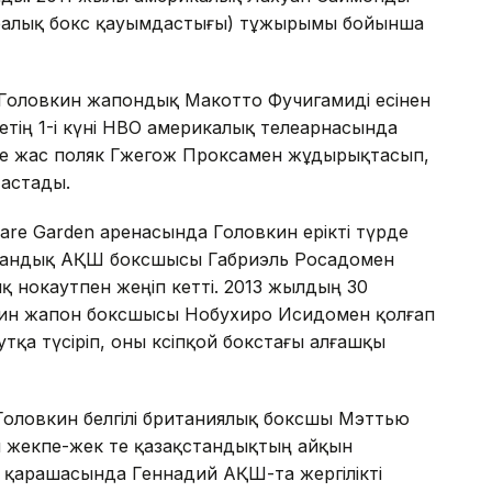
қаралық бокс қауымдастығы) тұжырымы бойынша
 Головкин жапондық Макотто Фучигамиді есінен
тің 1-і күні HBO америкалық телеарнасында
гке жас поляк Гжегож Проксамен жұдырықтасып,
тастады.
are Garden аренасында Головкин ерікті түрде
икандық АҚШ боксшысы Габриэль Росадомен
 нокаутпен жеңіп кетті. 2013 жылдың 30
ин жапон боксшысы Нобухиро Исидомен қолғап
тқа түсіріп, оны кәсіпқой бокстағы алғашқы
оловкин белгілі британиялық боксшы Мэттью
л жекпе-жек те қазақстандықтың айқын
 қарашасында Геннадий АҚШ-та жергілікті