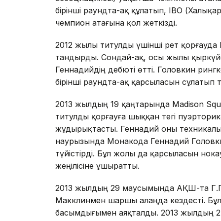
бірінші раундта-ақ құлатып, IBO (Халы
чемпион атағына қол жеткізді.
2012 жылы титулды үшінші рет қорғауда
тандырды. Сондай-ақ, осы жылы қыркүйе
Геннадийдің дебюті өтті. Головкин рин
бірінші раундта-ақ қарсыласын сұлатып 
2013 жылдың 19 қаңтарында Madison Squ
титулды қорғауға шыққан тегі пуэртор
жұдырықтасты. Геннадий оны техникалық
наурызында Монакода Геннадий Головк
түйістірді. Бұл жолы да қарсыласын нокау
жеңілісіне ұшыратты.
2013 жылдың 29 маусымында АҚШ-та Г.Г
Макклинмен шаршы алаңда кездесті. Бұ
басымдығымен аяқталды. 2013 жылдың 2