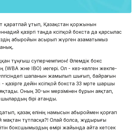
ет қаратпай ұтып, Қазақстан қоржынын
адий қазіргі таңда кәсіпқой бокста да қарсылас
міздің абыройын асырып жүрген азаматымыз
 анық.
 шыққан тұңғыш суперчемпион! Әлемдік бокс
ң (WBA және IBO) иегері. Ол - кез-келген жекпе-
үлгісіндегі шапанын жамылып шығып, байрағын
- қазірге дейін кәсіпқой бокста 33 мәрте шаршы
аяқтады. Оның 30-ын мерзімінен бұрын аяқтап,
сшылардың бірі атанды.
датып, қазақ елінің намысын абыроймен қорғап
 мақтан тұтпасқа?! Олай болса, жұдырығы
ейтін боксшымыздың өмірі жайында айта кетсек