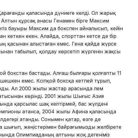
Қарағанды қаласында дүниеге келді. Ол жарық
. Алтын құрсақ анасы Генамен бірге Максим
де егіз бауыры Максим да бокспен айналысып, кейін
ан кеткен екен. Алайда, спорттан кетсе де бір
ың қасынан алыстаған емес. Гена қайда жүрсе
сынан табылып, қолдау көрсетіп жүргенін жақсы
қой бокстан бастады. Алғаш былғары қолғапты 11
 шешкен емес. Кәсіпқой боксқа кетпей тұрып,
нды. Ал 2000 жылы жастар арасында әлем
атысынан көрінді. 2001 жылы Шығыс Азия
нда қарсылас шақ келтірмей, бас жүлдені
чемпионы атанса, 2004 жылы Афина қаласында
дегері атанды. Сонымен қатар, өзге де
а шығып, жеңістерімен байрағымызды желбірете
жынында Олимпиаданың алтыны жоқ дегеніміз