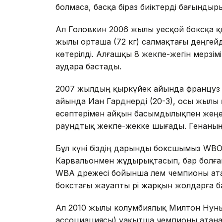
болмаса, басқа біраз биіктерді бағындыры
Ал Головкин 2006 жылы әуесқой боксқа қ
жылы орташа (72 кг) салмақтағы деңгей
көтерілді. Алғашқы 8 жекпе-жегін мерзімі
аудара бастады.
2007 жылдың қыркүйек айында француз Ме
айында Иан Гарднерді (20-3), осы жылы
есептерімен айқын басымдылықпен жеңеді.
раундтық жекпе-жекке шығады. Генаның д
Бұл күні біздің дарынды боксшымыз WB
Карвальонмен жұдырықтасып, бар болғаны
WBA дәрежесі бойынша әлем чемпионы ата
бокстағы жауапты әрі жарқын жолдарға б
Ал 2010 жылы колумбиялық Милтон Нуньес
ассоциациясы) уақытша чемпионы атана