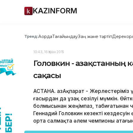
KAZINFORM
Ақорда
Тағайындау
Заң және тәртіп
Дерекқор
Тренд:
10:43, 16 Қазан 2015
Головкин - Қазақстанның 
сақасы
АСТАНА. ҚазАқпарат - Жерлестеріміз ү
ғасырдан да ұзақ сезілуі мүмкін. Өйт
болмысынан жеңімпаз, табиғатынан 
Геннадий Головкин кезекті кездесуін 
орта салмақта әлем чемпионы атағын