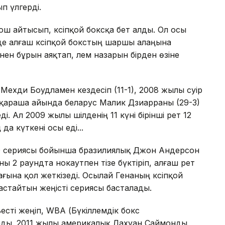
п үлгерді.
ош айтысып, кәсіпқой боксқа бет алды. Ол осы
де алғаш кәсіпқой бокстың шаршы алаңына
нен бұрын аяқтап, әлем назарын бірден өзіне
хди Боудламен кездесіп (11-1), 2008 жылы сәуір
 қараша айында беларус Малик Дзиарраны (29-3)
 Ал 2009 жылы шілденің 11 күні бірінші рет 12
а күткені осы еді...
O сериясы бойынша бразилиялық Джон Андерсон
 2 раундта нокаутпен тізе бүктіріп, алғаш рет
ғына қол жеткізеді. Осылай Генаның кәсіпқой
астайтын жеңісті сериясы басталады.
ті жеңіп, WBA (Бүкіләлемдік бокс
ды. 2011 жылы америкалық Лахуан Саймонды