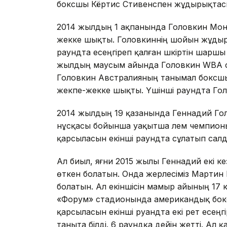
боксшы Кёртис Стивенспен жұдырықтасы
2014 жылдың 1 ақпанында Головкин Мон
жекке шықты. Головкиннің шойын жұдыр
раундта есеңгіреп қалған шәкіртін шарш
жылдың маусым айында Головкин WBA с
Головкин Австралияның танымал боксшы
жекпе-жекке шықты. Үшінші раундта Голо
2014 жылдың 19 қазанында Геннадий Го
нұсқасы бойынша уақытша әлем чемпио
қарсыласын екінші раундта сұлатып салд
Ал биыл, яғни 2015 жылы Геннадий екі ке
өткен болатын. Онда жерлесіміз Марти
болатын. Ал екіншісін мамыр айының 17
«Форум» стадионында американдық бок
қарсыласын екінші руандта екі рет есең
таныта білді. 6 раундқа дейін жетті. Ал 