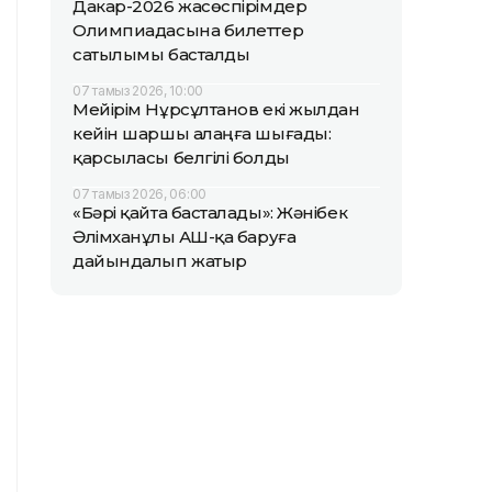
Дакар-2026 жасөспірімдер
Олимпиадасына билеттер
сатылымы басталды
07 тамыз 2026, 10:00
Мейірім Нұрсұлтанов екі жылдан
кейін шаршы алаңға шығады:
қарсыласы белгілі болды
07 тамыз 2026, 06:00
«Бәрі қайта басталады»: Жәнібек
Әлімханұлы АҚШ-қа баруға
дайындалып жатыр