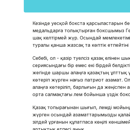
Кезінде әуесқой бокста қарсыластарын б
медальдарға толықтырған боксшымыз Генн
шақ келтірмей жүр. Осындай мемлекеті
туралы қанша жазсақ та көптік етпейтіні
Себебі, ол - қазір тәуелсіз қазақ елінен
сериясындағы бір емес екі бірдей белдікті
жегінде шаршы алаңға қазақтың ұлттық 
көтеріп жүрген нағыз патриот азамат. Ол 
алаңға көтеріліп, барлығын да жеңіспен 
орта салмақтағы әлем бойынша үздік бок
Қазақ топырағынан шығып, әлемді мойын
жүрген осындай азаматтарымызды қалай
зілдей ұрғанын құлатпаса көңілі көншім
артықтық етпесі анық.