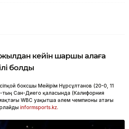
 жылдан кейін шаршы алаңға
ілі болды
сіпқой боксшы Мейірім Нұрсұлтанов (20-0, 11
Ш-тың Сан-Диего қаласында (Калифорния
лмақтағы WBC уақытша әлем чемпионы атағы
арлайды
informsports.kz.