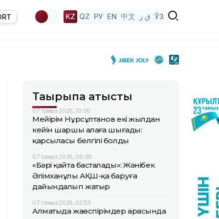
KZ
QZ
РУ
EN
中文
ق ز
ЎЗ
ORT
Тақырыпқа қатысты
07 тамыз 2026, 10:00
Мейірім Нұрсұлтанов екі жылдан
кейін шаршы алаңға шығады:
қарсыласы белгілі болды
07 тамыз 2026, 06:00
«Бәрі қайта басталады»: Жәнібек
Әлімханұлы АҚШ-қа баруға
дайындалып жатыр
07 тамыз 2026, 02:53
Алматыда жаөспірімдер арасында