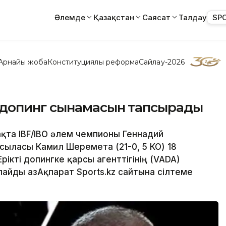
Әлемде
Қазақстан
Саясат
Талдау
SP
Арнайы жоба
Конституциялық реформа
Сайлау-2026
 допинг сынамасын тапсырады
қта IBF/IBO әлем чемпионы Геннадий
рсыласы Камил Шеремета (21-0, 5 КО) 18
кті допингке қарсы агенттігінің (VADA)
йды ҚазАқпарат Sports.kz сайтына сілтеме