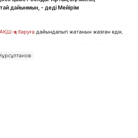
тай дайынмын, - деді Мейірім
АҚШ-қа баруға
дайындалып жатқанын жазған едік.
Нұрсұлтанов