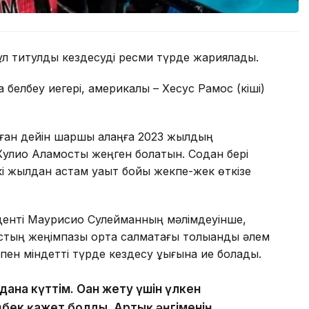
л титулдық кездесуді ресми түрде жариялады.
 белбеу иегері, америкалық – Хесус Рамос (кіші)
ұған дейін шаршы алаңға 2023 жылдың
Хулио Аламосты жеңген болатын. Содан бері
і жылдан астам уақыт бойы жекпе-жек өткізе
иденті Маурисио Сулейманның мәлімдеуінше,
тың жеңімпазы орта салмақтағы толыққанды әлем
н міндетті түрде кездесу құқығына ие болады.
дана күттім. Оған жету үшін үлкен
бек қажет болды. Артық әңгіменің