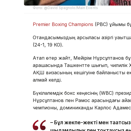
Фото: @David Spagnolo/Main Events
Premier Boxing Champions
(PBC) ұйымы бұ
Отандасымыздың қарсыласы қазіргі уақытша
(24-1, 19 КО).
Атап өтер жайт, Мейірім Нұрсұлтанов б
қарашасында Ташкентте шығып, чилилік 
АҚШ визасының кешігуіне байланысты ек
алмай келді.
Бүкіләлемдік бокс кеңесінің (WBC) през
Нұрсұлтанов пен Рамос арасындағы айқас
чемпионы, доминикандық Карлос Адамеспе
– Бұл жекпе-жекті мен тағатсыз
шыдамдылық пен тоқтаусыз ең