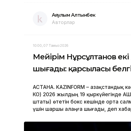
Аяулым Алтынбек
Авторлар
10:00, 07 Тамыз 2026
Мейірім Нұрсұлтанов екі
шығады: қарсыласы белг
АСТАНА. KAZINFORM – Қазақстандық кә
КО) 2026 жылдың 19 қыркүйегінде АҚ
штаты) өтетін бокс кешінде орта са
үшін шаршы алаңға шығады, деп хаб