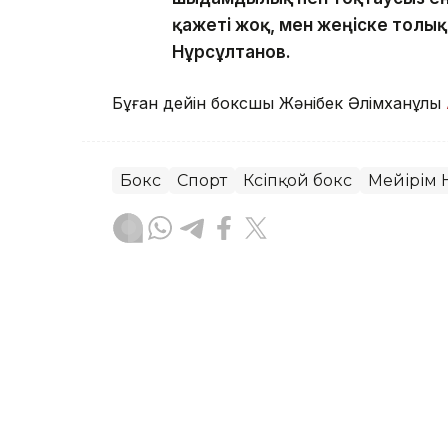
қажеті жоқ, мен жеңіске толық
Нұрсұлтанов.
Бұған дейін боксшы Жәнібек Әлімханұлы
Бокс
Спорт
Кәсіпқой бокс
Мейірім 
Эльмира Оралбаева
Авторлар
06:00, 07 Тамыз 2026