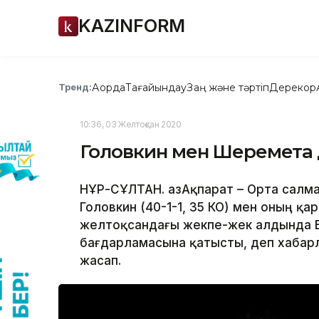
KAZINFORM
Ақорда
Тағайындау
Заң және тәртіп
Дерекқор
Тренд:
10:36, 03 Желтоқсан 2020
Головкин мен Шеремета
НҰР-СҰЛТАН. ҚазАқпарат – Орта салма
Головкин (40-1-1, 35 КО) мен оның қа
желтоқсандағы жекпе-жек алдында Ері
бағдарламасына қатысты, деп хабарла
жасап.