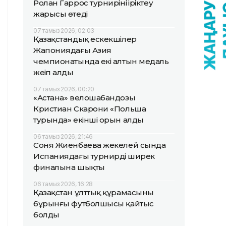
Ролан Гаррос турнирінің іріктеу
жарысы өтеді
07 тамыз 2026, 02:03
Қазақстандық ескекшілер
Жапониядағы Азия
чемпионатында екі алтын медаль
жеңіп алды
07 тамыз 2026, 00:20
«Астана» велошабандозы
Кристиан Скарони «Польша
турында» екінші орын алды
06 тамыз 2026, 21:46
Соня Жиенбаева жекелей сында
Испаниядағы турнирдің ширек
финалына шықты
06 тамыз 2026, 16:28
Қазақстан ұлттық құрамасының
бұрынғы футболшысы қайтыс
болды