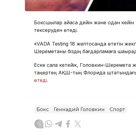
Боксшылар айқасқа дейін және одан кейі
тексеруден өтеді.
«VADA Testing 18 желтоқсанда өтетін ж
Шереметаны біздің бағдарламаға шақыра
Еске сала кетейік, Головкин-Шеремета же
таңертең АҚШ-тың Флорида штатындағы S
өтеді.
Бокс
Геннадий Головкин
Спорт