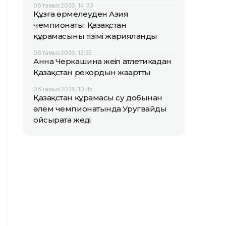
06 тамыз 2026, 14:33
Құзға өрмелеуден Азия
чемпионаты: Қазақстан
құрамасының тізімі жарияланды
06 тамыз 2026, 12:25
Анна Черкашина жеңіл атлетикадан
Қазақстан рекордын жаңартты
06 тамыз 2026, 10:45
Қазақстан құрамасы су добынан
әлем чемпионатында Уругвайды
ойсырата жеңді