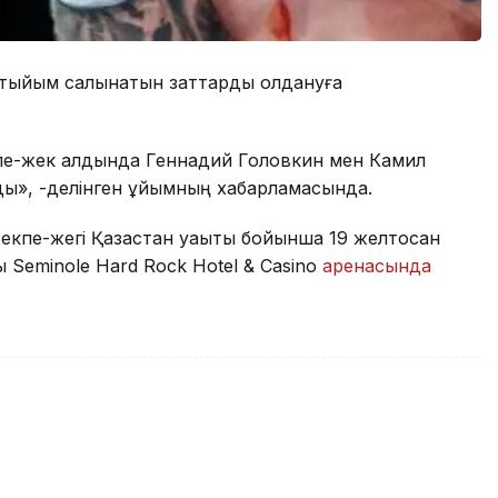
н тыйым салынатын заттарды қолдануға
екпе-жек алдында Геннадий Головкин мен Камил
ды», -делінген ұйымның хабарламасында.
кпе-жегі Қазақстан уақыты бойынша 19 желтоқсан
eminole Hard Rock Hotel & Casino
аренасында