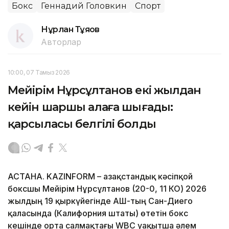
Бокс
Геннадий Головкин
Спорт
Нұрлан Тұяқов
Авторлар
10:00, 07 Тамыз 2026
Мейірім Нұрсұлтанов екі жылдан
кейін шаршы алаңға шығады:
қарсыласы белгілі болды
АСТАНА. KAZINFORM – Қазақстандық кәсіпқой
боксшы Мейірім Нұрсұлтанов (20-0, 11 КО) 2026
жылдың 19 қыркүйегінде АҚШ-тың Сан-Диего
қаласында (Калифорния штаты) өтетін бокс
кешінде орта салмақтағы WBC уақытша әлем