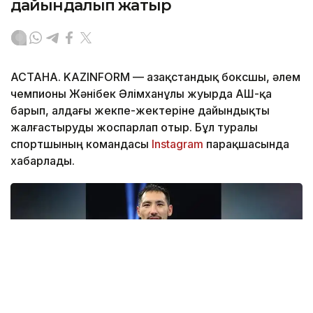
дайындалып жатыр
АСТАНА. KAZINFORM — Қазақстандық боксшы, әлем
чемпионы Жәнібек Әлімханұлы жуырда АҚШ-қа
барып, алдағы жекпе-жектеріне дайындықты
жалғастыруды жоспарлап отыр. Бұл туралы
спортшының командасы
Instagram
парақшасында
хабарлады.