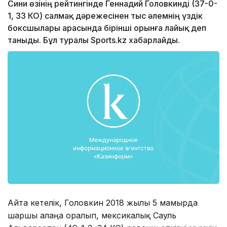
Сини өзінің рейтингінде Геннадий Головкинді (37-0-
1, 33 КО) салмақ дәрежесінен тыс әлемнің үздік
боксшылары арасында бірінші орынға лайық деп
таныды. Бұл туралы Sports.kz хабарлайды.
Айта кетелік, Головкин 2018 жылғы 5 мамырда
шаршы алаңға оралып, мексикалық Сауль