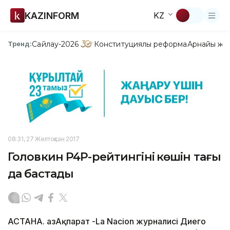
KAZINFORM
KZ
Сайлау-2026
Конституциялық реформа
Арнайы жо
Тренд:
08:31, 27 Желтоқсан 2017
Головкин P4P-рейтингінің көшін тағы
да бастады
АСТАНА. ҚазАқпарат -La Nacion журналисі Диего