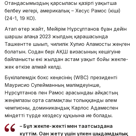
Отандасымыздың қарсыласы қазіргі уақытша
белбеу иегері, америкалық – Хесус Рамос (кіші)
(24-1, 19 КО).
Атап өтер жайт, Мейірім Нұрсұлтанов бұған дейін
шаршы алаңға 2023 жылдың қарашасында
Ташкентте шығып, чилилік Хулио Аламосты жеңген
болатын. Содан бері АҚШ визасының кешігуіне
байланысты екі жылдан астам уақыт бойы жекпе-
жек өткізе алмай келді.
Бүкіләлемдік бокс кеңесінің (WBC) президенті
Маурисио Сулейманның мәлімдеуінше,
Нұрсұлтанов пен Рамос арасындағы айқастың
жеңімпазы орта салмақтағы толыққанды әлем
чемпионы, доминикандық Карлос Адамеспен
міндетті түрде кездесу құқығына ие болады.
– Бұл жекпе-жекті мен тағатсыздана
күттім. Оған жету үшін үлкен шыдамдылық