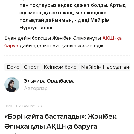
пен тоқтаусыз еңбек қажет болды. Артық
әңгіменің қажеті жоқ, мен жеңіске
толықтай дайынмын, - деді Мейірім
Нұрсұлтанов.
Бұған дейін боксшы Жәнібек Әлімханұлы
АҚШ-қа
баруға
дайындалып жатқанын жазған едік.
Бокс
Спорт
Кәсіпқой бокс
Мейірім Нұрсұлтано
Эльмира Оралбаева
Авторлар
06:00, 07 Тамыз 2026
«Бәрі қайта басталады»: Жәнібек
Әлімханұлы АҚШ-қа баруға