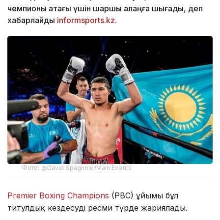
чемпионы атағы үшін шаршы алаңға шығады, деп
хабарлайды
informsports.kz.
Фото: @David Spagnolo/Main Events
Premier Boxing Champions
(PBC) ұйымы бұл
титулдық кездесуді ресми түрде жариялады.