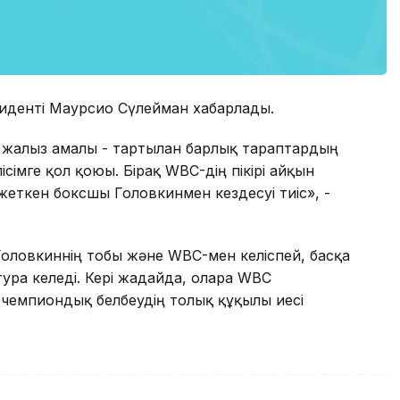
зиденті Маурсио Сүлейман хабарлады.
жалғыз амалы - тартылған барлық тараптардың
імге қол қоюы. Бірақ WBC-дің пікірі айқын
жеткен боксшы Головкинмен кездесуі тиіс», -
Головкиннің тобы және WBC-мен келіспей, басқа
ура келеді. Кері жағдайда, оларға WBC
чемпиондық белбеудің толық құқылы иесі