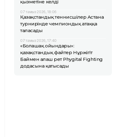
қызметіне келді
07 тамыз 2026, 18:06
Қазақстандық теннисшілер Астана
турнирінде чемпиондық атаққа
таласады
07 тамыз 2026, 17:40
«Болашақ ойындары»:
қазақстандық файтер Нұржігіт
Баймен алғаш рет Phygital Fighting
додасына қатысады