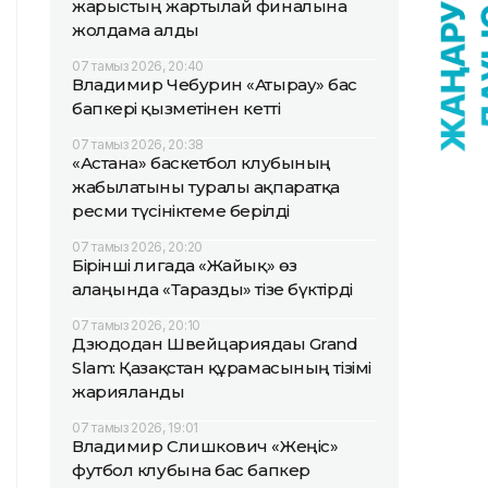
жарыстың жартылай финалына
жолдама алды
07 тамыз 2026, 20:40
Владимир Чебурин «Атырау» бас
бапкері қызметінен кетті
07 тамыз 2026, 20:38
«Астана» баскетбол клубының
жабылатыны туралы ақпаратқа
ресми түсініктеме берілді
07 тамыз 2026, 20:20
Бірінші лигада «Жайық» өз
алаңында «Таразды» тізе бүктірді
07 тамыз 2026, 20:10
Дзюдодан Швейцариядағы Grand
Slam: Қазақстан құрамасының тізімі
жарияланды
07 тамыз 2026, 19:01
Владимир Слишкович «Жеңіс»
футбол клубына бас бапкер