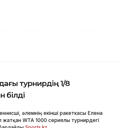
ағы турнирдің 1/8
 білді
ннисші, әлемнің екінші ракеткасы Елена
п жатқан WTA 1000 сериялы турнирдегі
абарлайды
Sports.kz
.