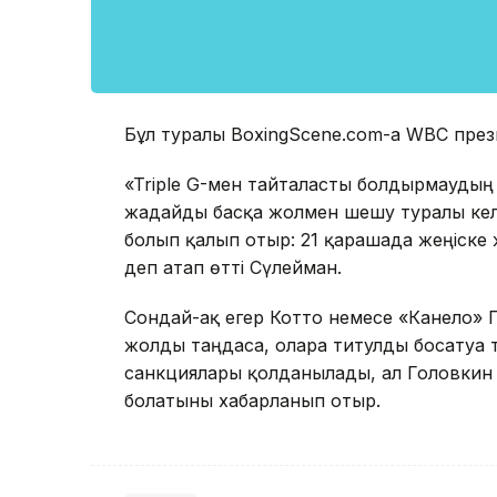
Бұл туралы BoxingScene.com-ға WBC пре
«Triple G-мен тайталасты болдырмаудың 
жағдайды басқа жолмен шешу туралы келіс
болып қалып отыр: 21 қарашада жеңіске 
деп атап өтті Сүлейман.
Сондай-ақ егер Котто немесе «Канело» 
жолды таңдаса, оларға титулды босатуға т
санкциялары қолданылады, ал Головкин 
болатыны хабарланып отыр.