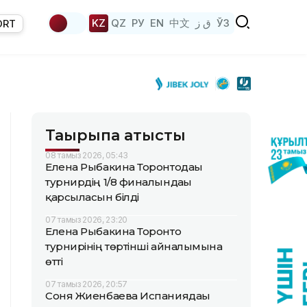
KZ
QZ
РУ
EN
中文
ق ز
ЎЗ
ORT
Тақырыпқа қатысты
08 тамыз 2026, 05:43
Елена Рыбакина Торонтодағы
турнирдің 1/8 финалындағы
қарсыласын білді
07 тамыз 2026, 23:20
Елена Рыбакина Торонто
турнирінің төртінші айналымына
өтті
07 тамыз 2026, 20:57
Соня Жиенбаева Испаниядағы