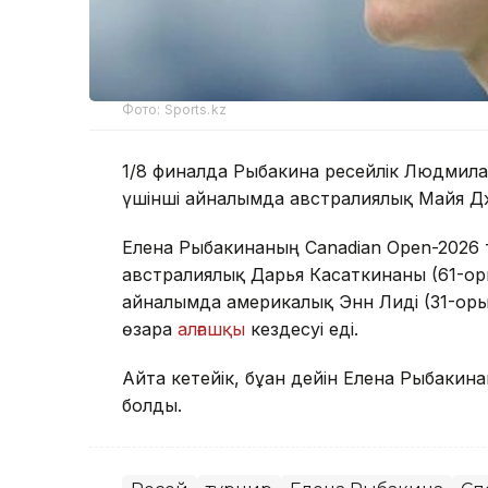
Фото: Sports.kz
1/8 финалда Рыбакина ресейлік Людмила
үшінші айналымда австралиялық Майя Джой
Елена Рыбакинаның Canadian Open-2026 т
австралиялық Дарья Касаткинаны (61-орын)
айналымда америкалық Энн Лиді (31-орын
өзара
алғашқы
кездесуі еді.
Айта кетейік, бұған дейін Елена Рыбакин
болды.