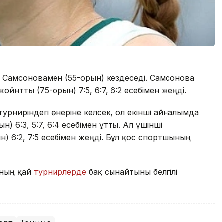
 Самсоновамен (55-орын) кездеседі. Самсонова
нтты (75-орын) 7:5, 6:7, 6:2 есебімен жеңді.
урниріндегі өнеріне келсек, ол екінші айналымда
 6:3, 5:7, 6:4 есебімен ұтты. Ал үшінші
) 6:2, 7:5 есебімен жеңді. Бұл қос спортшының
аның қай
турнирлерде
бақ сынайтыны белгілі