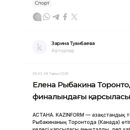
Спорт
Зарина Туғанбаева
Авторлар
05:43, 08 Тамыз 2026
Елена Рыбакина Торонтод
финалындағы қарсыласын
АСТАНА. KAZINFORM — Қазақстандық те
Рыбакинаның Торонтода (Канада) өті
келесі қарсыласы анықталды, деп х