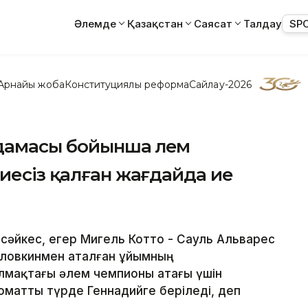
Әлемде
Қазақстан
Саясат
Талдау
SP
Арнайы жоба
Конституциялық реформа
Сайлау-2026
амасы бойынша әлем
иесіз қалған жағдайда ие
сәйкес, егер Мигель Котто - Сауль Альварес
оловкинмен аталған ұйымның
мақтағы әлем чемпионы атағы үшін
томатты түрде Геннадийге беріледі, деп