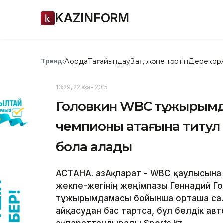
KAZINFORM
Ақорда
Тағайындау
Заң және тәртіп
Дерекқор
Тренд:
13:29, 22 Қазан 2015
Головкин WBC тұжырымд
чемпионы атағына титул 
бола алады
АСТАНА. ҚазАқпарат - WBC қаулысына 
жекпе-жегінің жеңімпазы Геннадий Г
тұжырымдамасы бойынша орташа сал
айқасудан бас тартса, бұл белдік ав