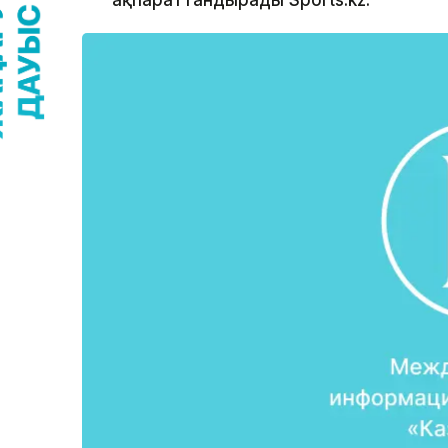
ақпараттандырады Sports.kz.