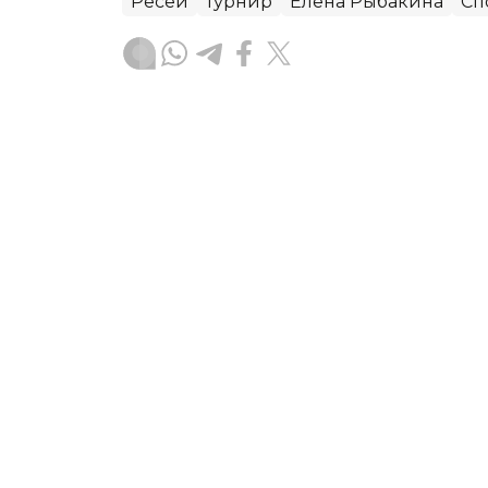
Ресей
турнир
Елена Рыбакина
Сп
Динара Маханова
Авторлар
23:20, 07 Тамыз 2026
Елена Рыбакина Торонто 
айналымына өтті
АСТАНА. KAZINFORM — Қазақстанның бі
Торонто (Канада) WTA 1000 турнирін