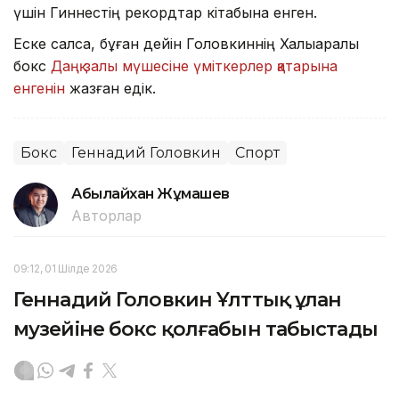
үшін Гиннестің рекордтар кітабына енген.
Еске салсақ, бұған дейін Головкиннің Халықаралық
бокс
Даңқ залы мүшесіне үміткерлер қатарына
енгенін
жазған едік.
Бокс
Геннадий Головкин
Спорт
Абылайхан Жұмашев
Авторлар
09:12, 01 Шілде 2026
Геннадий Головкин Ұлттық ұлан
музейіне бокс қолғабын табыстады