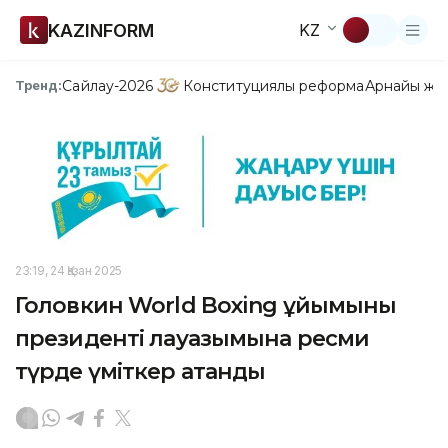
KAZINFORM
KZ
Сайлау-2026
Конституциялық реформа
Арнайы жо
Тренд:
23:19, 24 Қазан 2025
Головкин World Boxing ұйымының
президенті лауазымына ресми
түрде үміткер атанды