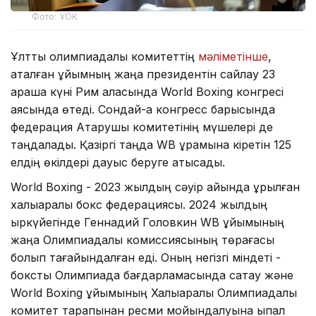
Фото: ҰОК
Ұлттық олимпиадалық комитеттің
мәліметінше
,
аталған ұйымның жаңа президентін сайлау 23
қараша күні Рим қаласында World Boxing конгресі
аясында өтеді. Сондай-ақ конгресс барысында
федерация Атқарушы комитетінің мүшелері де
таңдалады. Қазіргі таңда WB құрамына кіретін 125
елдің өкілдері дауыс беруге қатысады.
World Boxing - 2023 жылдың сәуір айында құрылған
халықаралық бокс федерациясы. 2024 жылдың
қыркүйегінде Геннадий Головкин WB ұйымының
жаңа Олимпиадалық комиссиясының төрағасы
болып тағайындалған еді. Оның негізгі міндеті -
боксты Олимпиада бағдарламасында сақтау және
World Boxing ұйымының Халықаралық Олимпиадалық
комитет тарапынан ресми мойындалуына ықпал