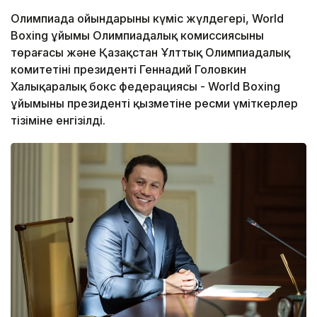
Олимпиада ойындарының күміс жүлдегері, World
Boxing ұйымы Олимпиадалық комиссиясының
төрағасы және Қазақстан Ұлттық Олимпиадалық
комитетінің президенті Геннадий Головкин
Халықаралық бокс федерациясы - World Boxing
ұйымының президенті қызметіне ресми үміткерлер
тізіміне енгізілді.