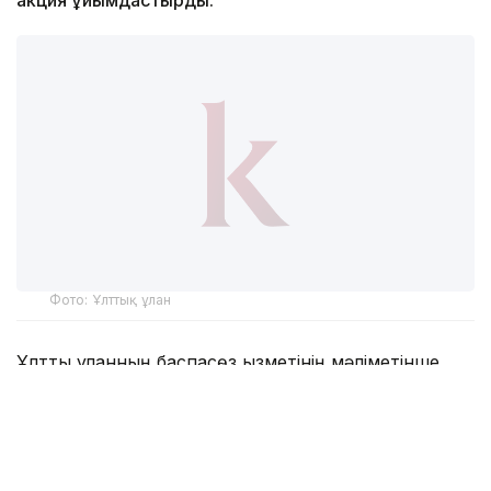
Фото: Ұлттық ұлан
Ұлттық ұланның баспасөз қызметінің мәліметінше,
атақты боксшының спорттағы ерен еңбегі мен ел
абыройын асқақтатқан жетістіктеріне құрмет ретінде
ұландықтар саптық алаңда чемпионның әлемге
танымал спорттық брендіне айналған «GGG»