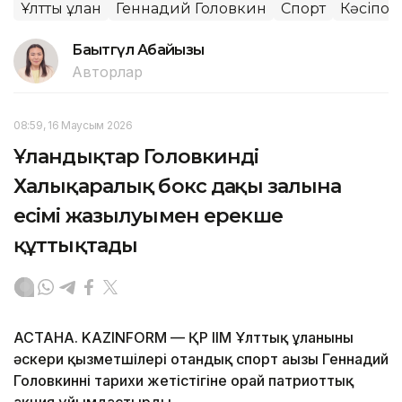
Ұлттық ұлан
Геннадий Головкин
Спорт
Кәсіпқой
Бақытгүл Абайқызы
Авторлар
08:59, 16 Маусым 2026
Ұландықтар Головкинді
Халықаралық бокс даңқы залына
есімі жазылуымен ерекше
құттықтады
АСТАНА. KAZINFORM — ҚР ІІМ Ұлттық ұланының
әскери қызметшілері отандық спорт аңызы Геннадий
Головкиннің тарихи жетістігіне орай патриоттық
акция ұйымдастырды.