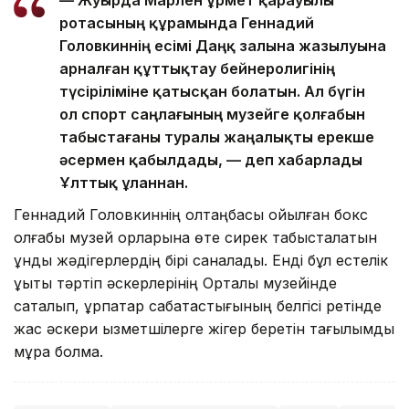
ротасының құрамында Геннадий
Головкиннің есімі Даңқ залына жазылуына
арналған құттықтау бейнеролигінің
түсіріліміне қатысқан болатын. Ал бүгін
ол спорт саңлағының музейге қолғабын
табыстағаны туралы жаңалықты ерекше
әсермен қабылдады, — деп хабарлады
Ұлттық ұланнан.
Геннадий Головкиннің қолтаңбасы қойылған бокс
қолғабы музей қорларына өте сирек табысталатын
құнды жәдігерлердің бірі саналады. Енді бұл естелік
құқықтық тәртіп әскерлерінің Орталық музейінде
сақталып, ұрпақтар сабақтастығының белгісі ретінде
жас әскери қызметшілерге жігер беретін тағылымды
мұра болмақ.