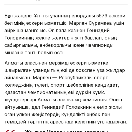
Бұл жаңалық Ұлттық ұланның елордалық 5573 әскери
бөлімінің әскери қызметшісі Марлен Сұрамаев үшін
айрықша мәнге ие. Ол бала кезінен Геннадий
Головкиннің жекпе-жектерін жіті бақылап, оның
сабырлылығы, еңбекқорлығы және чемпиондық
мінезіне тәнті болып өсті.
Алматы қаласынан мерзімді әскери қызметке
шақырылған ұландықтың өзі де бокспен ұзақ жылдар
айналысқан. Марлен — Республикалық спорт
колледжінің түлегі, спорт шеберлігіне кандидат,
Қазақстан чемпионатының екі дүркін күміс
жүлдегері әрі Алматы қаласының чемпионы. Оның
айтуынша, дәл Геннадий Головкиннің өмір жолы
оған үлкен жеңістердің күнделікті еңбек пен
темірдей тәртіптің арқасында келетінін ұғындырған.
— Жуырда Марлен Құрмет қарауылы