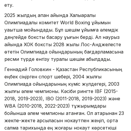
ету.
2025 жылдың ақпан айында Халықаралық
Олимпиадалық комитет World Boxing ұйымын
уақытша мойындады. Бұл шешім ұйымға әлемдік
деңгейде боксты басқару құқығын берді. Ал наурыз
айында ХОК боксты 2028 жылы Лос-Анджелесте
өтетін Олимпиада ойындарының бағдарламасына
ресми түрде енгізу туралы шешім қабылдады.
Геннадий Головкин - Қазақстан Республикасының
еңбек сіңірген спорт шебері, 2004 жылғы
Олимпиада ойындарының күміс жүлдегері, 2003
жылғы әлем чемпионы. Кәсіби рингте IBF (2015-
2018, 2019-2023), IBO (2011-2018, 2019-2023) және
WBA (2010-2018, 2022-2023) тұжырымдары
бойынша әлем чемпионы атанған. Ол қатарынан 23
жекпе-жекте қарсыласын нокаутпен жеңіп, орта
салмақ тарихында ең жоғары нокаут көрсеткіші