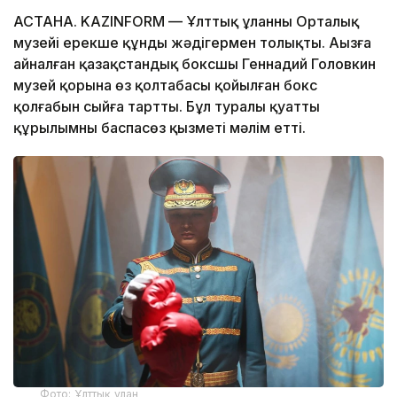
АСТАНА. KAZINFORM — Ұлттық ұланның Орталық
музейі ерекше құнды жәдігермен толықты. Аңызға
айналған қазақстандық боксшы Геннадий Головкин
музей қорына өз қолтаңбасы қойылған бокс
қолғабын сыйға тартты. Бұл туралы қуатты
құрылымның баспасөз қызметі мәлім етті.
Фото: Ұлттық ұлан