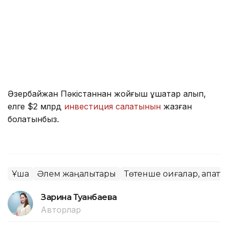
Әзербайжан Пәкістаннан жойғыш ұшақтар алып,
елге $2 млрд
инвестиция салатынын
жазған
болатынбыз.
Ұшақ
Әлем жаңалықтары
Төтенше оқиғалар, апатт
Зарина Туғанбаева
Авторлар