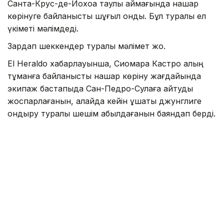
Санта-Крус-де-Йохоа таулы аймағында нашар
көрінуге байланысты шұғыл қонды. Бұл туралы ел
үкіметі мәлімдеді.
Зардап шеккендер туралы мәлімет жоқ.
El Heraldo хабарлауынша, Сиомара Кастро қалың
тұманға байланысты нашар көріну жағдайында
экипаж бастапқыда Сан-Педро-Сулаға қайтуды
жоспарлағанын, алайда кейін ұшақты джунглиге
қондыру туралы шешім қабылдағанын баяндап берді.