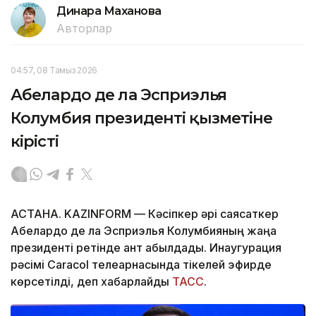
Динара Маханова
Авторлар
04:57, 08 Тамыз 2026
Абелардо де ла Эсприэлья
Колумбия президенті қызметіне
кірісті
АСТАНА. KAZINFORM —
Кәсіпкер әрі саясаткер
Абелардо де ла Эсприэлья Колумбияның жаңа
президенті ретінде ант қабылдады. Инаугурация
рәсімі Caracol телеарнасында тікелей эфирде
көрсетілді, деп хабарлайды
ТАСС
.