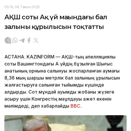
05:19, 08 Тамыз 2026
АҚШ соты Ақ үй маңындағы бал
залының құрылысын тоқтатты
АСТАНА. KAZINFORM — АҚШ-тың апелляциялық
соты Вашингтондағы Ақ үйдің бұзылған Шығыс
қанатының орнына салынуы жоспарланған аумағы
8,36 мың шаршы метрлік бал залының құрылысын
жалғастыруға салынған тыйымды күшінде
қалдырды. Сот мұндай ауқымды жобаны жүзеге
асыру үшін Конгрестің мақұлдауы қажет екенін
мәлімдеді, деп хабарлайды
BBC
.