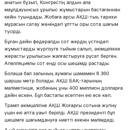
қанатын бұзып, Конгрестің алдын ала
мақұлдауынсыз құрылыс жұмыстарын бастағаннан
кейін туындады. Жобаға қарсы АҚШ-тың тарихи
мұрасын сақтау жөніндегі ұлттық қоры сотқа шағым
түсірді.
Бұған дейін федералдық сот жердің үстіндегі
жұмыстарды жүргізуге тыйым салып, әкімшілікке
жерасты құрылысын жалғастыруға рұқсат берген.
Апелляциялық сот енді осы шешімді растады.
Болашақ бал залының аумағы шамамен 8 360
шаршы метр болады. АҚШ БАҚ-тарының
мәліметінше, жобаның құны 400 миллион долларға
дейін өскен. Бұл бастапқы есептен екі есе көп.
Трамп әкімшілігіне АҚШ Жоғарғы сотына жүгіну
үшін екі апта уақыт берілді. АҚШ президенті бұл
шешімге шағымдануға ниетті екенін мәлімдеді.
Ақ үй әкімшілігі сот тыйымы ұлттық қауіпсіздік