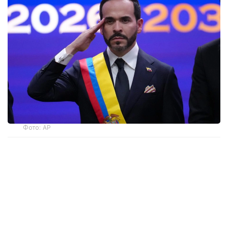
Фото: AP
— Ант етемін және Колумбияның
Конституциясы мен заңдарын адал
сақтауға халық алдында уәде беремін, —
деді мемлекет басшысы парламент
мүшелерінің қатысуымен өткен рәсімде.