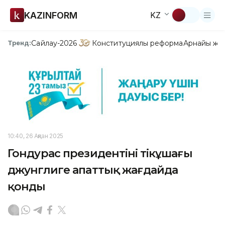
KAZINFORM
KZ
Сайлау-2026
Конституциялық реформа
Арнайы жо
Тренд:
10:40, 26 Ақпан 2025
Гондурас президентінің тікұшағы
джунглиге апаттық жағдайда
қонды