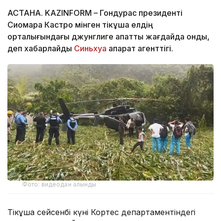
АСТАНА. KAZINFORM – Гондурас президенті
Сиомара Кастро мінген тікұшақ елдің
орталығындағы джунглиге апаттық жағдайда қонды,
деп хабарлайды
Синьхуа
ақпарат агенттігі.
Фото: видеодан алынды
Тікұшақ сейсенбі күні Кортес департаментіндегі