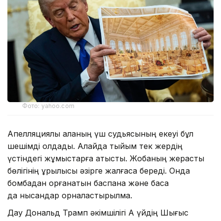
Фото: yahoo.com
Апелляциялық алқаның үш судьясының екеуі бұл
шешімді қолдады. Алайда тыйым тек жердің
үстіндегі жұмыстарға қатысты. Жобаның жерасты
бөлігінің құрылысы әзірге жалғаса береді. Онда
бомбадан қорғанатын баспана және басқа
да нысандар орналастырылмақ.
Дау Дональд Трамп әкімшілігі Ақ үйдің Шығыс