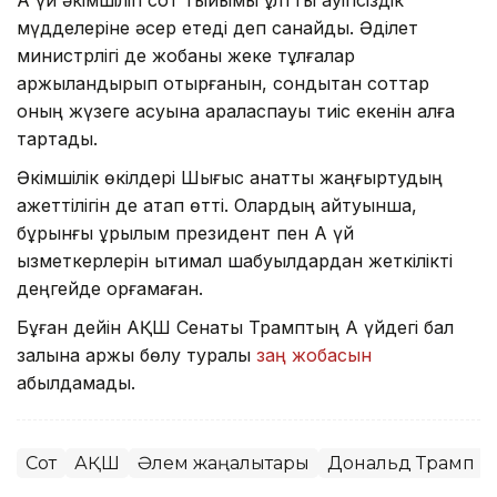
мүдделеріне әсер етеді деп санайды. Әділет
министрлігі де жобаны жеке тұлғалар
қаржыландырып отырғанын, сондықтан соттар
оның жүзеге асуына араласпауы тиіс екенін алға
тартады.
Әкімшілік өкілдері Шығыс қанатты жаңғыртудың
қажеттілігін де атап өтті. Олардың айтуынша,
бұрынғы құрылым президент пен Ақ үй
қызметкерлерін ықтимал шабуылдардан жеткілікті
деңгейде қорғамаған.
Бұған дейін АҚШ Сенаты Трамптың Ақ үйдегі бал
залына қаржы бөлу туралы
заң жобасын
қабылдамады.
Сот
АҚШ
Әлем жаңалықтары
Дональд Трамп