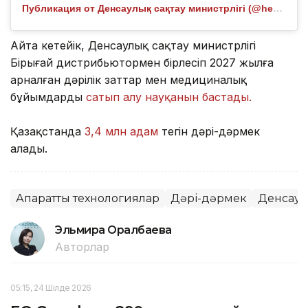
Публикация от Денсаулық сақтау министрлігі (@healthcare.gov.kz)
Айта кетейік, Денсаулық сақтау министрлігі
Бірыңғай дистрибьютормен бірлесіп 2027 жылға
арналған дәрілік заттар мен медициналық
бұйымдарды
сатып алу науқанын бастады.
Қазақстанда
3,4 млн адам
тегін дәрі-дәрмек
алады.
Ақпараттық технологиялар
Дәрі-дәрмек
Денсаул
Эльмира Оралбаева
Авторлар
05:15, 24 Шілде 2026