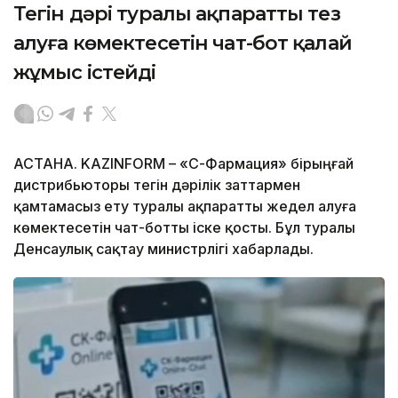
Тегін дәрі туралы ақпаратты тез
алуға көмектесетін чат-бот қалай
жұмыс істейді
АСТАНА. KAZINFORM –
«СҚ-Фармация» бірыңғай
дистрибьюторы тегін дәрілік заттармен
қамтамасыз ету туралы ақпаратты жедел алуға
көмектесетін чат-ботты іске қосты. Бұл туралы
Денсаулық сақтау министрлігі хабарлады.