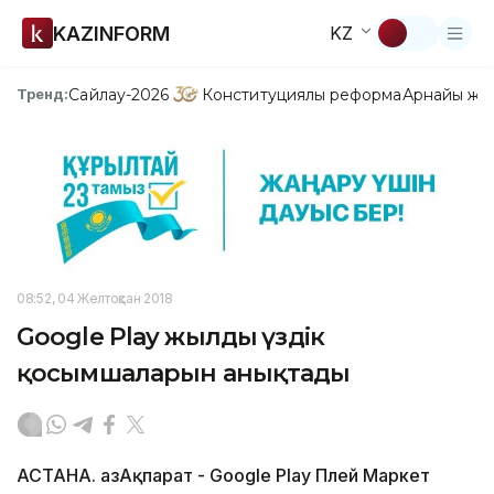
KAZINFORM
KZ
Сайлау-2026
Конституциялық реформа
Арнайы жо
Тренд:
08:52, 04 Желтоқсан 2018
Google Play жылдың үздік
қосымшаларын анықтады
АСТАНА. ҚазАқпарат - Google Play Плей Маркет