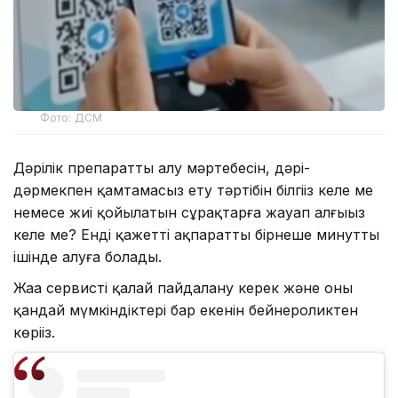
Фото: ДСМ
Дәрілік препаратты алу мәртебесін, дәрі-
дәрмекпен қамтамасыз ету тәртібін білгіңіз келе ме
немесе жиі қойылатын сұрақтарға жауап алғыңыз
келе ме? Енді қажетті ақпаратты бірнеше минуттың
ішінде алуға болады.
Жаңа сервисті қалай пайдалану керек және оның
қандай мүмкіндіктері бар екенін бейнероликтен
көріңіз.