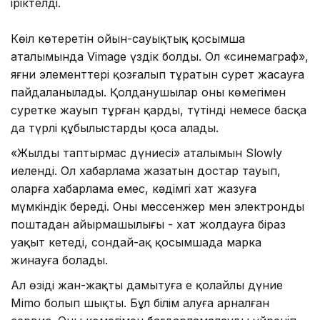
іріктелді.
Көңіл көтеретін ойын-сауықтық қосымша
аталымында Vimage үздік болды. Ол «синемаграф»,
яғни элементтері қозғалып тұратын сурет жасауға
пайдаланылады. Қолданушылар оның көмегімен
суретке жауып тұрған қарды, түтінді немесе басқа
да түрлі құбылыстарды қоса алады.
«Жылдың таптырмас дүниесі» аталымын Slowly
иеленді. Ол хабарлама жазатын достар тауып,
оларға хабарлама емес, кәдімгі хат жазуға
мүмкіндік береді. Оның мессенжер мен электронды
поштадан айырмашылығы - хат жолдауға біраз
уақыт кетеді, сондай-ақ қосымшада марка
жинауға болады.
Ал өзіңді жан-жақты дамытуға ең қолайлы дүние
Mimo болып шықты. Бұл білім алуға арналған