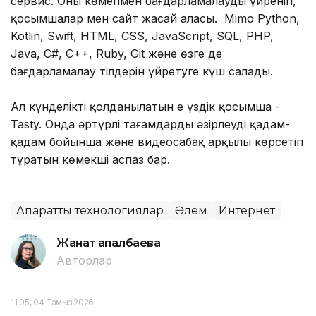
сервис. Оның көмегімен бағдарламалауды үйреніп,
қосымшалар мен сайт жасай аласың. Mimo Python,
Kotlin, Swift, HTML, CSS, JavaScript, SQL, PHP,
Java, C#, C++, Ruby, Git және өзге де
бағдарламалау тілдерін үйретуге күш салады.
Ал күнделікті қолданылатын ең үздік қосымша -
Tasty. Онда әртүрлі тағамдарды әзірлеуді қадам-
қадам бойынша және видеосабақ арқылы көрсетіп
тұратын көмекші аспаз бар.
Ақпараттық технологиялар
Әлем
Интернет
Жанат Қапалбаева
Авторлар
11:05, 04 Тамыз 2026