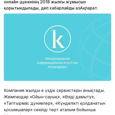
онлайн-дүкенінің 2018 жылғы жұмысын
қорытындылады, деп хабарлайды ҚазАқпарат.
Компания жылдың ең үздік сервистерін анықтады.
Жеңімпаздар «Ойын-сауық», «Өзіңді дамыту»,
«Таптырмас дүниелер», «Күнделікті қолданатын
қосымшалар» секілді төрт аталым бойынша