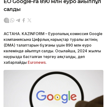
ЕО Google-ға 890 млн еуро айыппұл
салды
АСТАНА. KAZINFORM – Еуропалық комиссия Google
компаниясына Цифрлық нарықтар туралы актінің
(DMA) талаптарын бұзғаны үшін 890 млн еуро
көлемінде айыппұл салды. Осылайша, 2024 жылғы
наурызда басталған тергеу аяқталды, деп
хабарлайды
Euronews
.