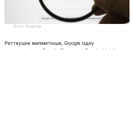
Фото: Анадолы
Реттеушінің мәліметінше, Google іздеу
нәтижелерінде Google Shopping, Google Hotels
және Google Flights сияқты өз сервистеріне
басымдық беріп, бәсекелес қызметтердің көрінуін
шектеген. Сонымен қатар компания қосымша
әзірлеушілердің пайдаланушыларға қолданбалар
дүкенінен тыс балама төлем тәсілдері мен тиімді
ұсыныстар туралы ақпарат беруіне кедергі
келтірген.
Еурокомиссия Google-ды 60 күн ішінде анықталған
заңбұзушылықтарды жоюға міндеттеді. Егер талап
орындалмаса, компанияға әлемдік жылдық