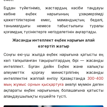
Бұдан түйетініміз, жастардың кәсіби таңдауы
көбіне еңбек нарығының ұзақмерзімді
қажеттіліктеріне емес, мамандықтың беделі,
танымалдығы немесе табыстылығы туралы
қоғамдық түсініктерге негізделетінін аңғартады.
Жасанды интеллект еңбек нарығын қалай
өзгертіп жатыр
Соңғы екі-үш жылда еңбек нарығына қатысты ең
көп талқыланған тақырыптардың бірі — жасанды
интеллект. Бұған дейін Еңбек және халықты
әлеуметтік қорғау министрлігінің жасанды
интеллектіні жаппай енгізу Қазақстанда
300-400
мың жұмыс орнын қысқартуға
әкелуі мүмкін деген
ақпараты еңбек нарығының болашағына қатысты
алаңдаушылықты күшейте түсті.