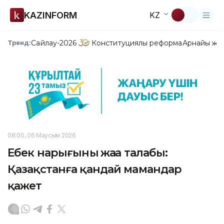
KAZINFORM
KZ
Сайлау-2026
Конституциялық реформа
Арнайы жо
Тренд:
08:00, 06 Маусым 2026
Еңбек нарығының жаңа талабы:
Қазақстанға қандай мамандар
қажет