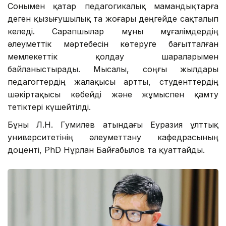
Сонымен қатар педагогикалық мамандықтарға
деген қызығушылық та жоғары деңгейде сақталып
келеді. Сарапшылар мұны мұғалімдердің
әлеуметтік мәртебесін көтеруге бағытталған
мемлекеттік қолдау шараларымен
байланыстырады. Мысалы, соңғы жылдары
педагогтердің жалақысы артты, студенттердің
шәкіртақысы көбейді және жұмыспен қамту
тетіктері күшейтілді.
Бұны Л.Н. Гумилев атындағы Еуразия ұлттық
университетінің әлеуметтану кафедрасының
доценті, PhD Нұрлан Байғабылов та қуаттайды.