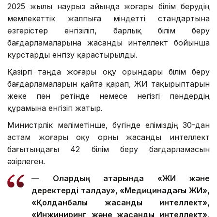
2025 жылы наурыз айында жоғары білім берудің
мемлекеттік жалпыға міндетті стандартына
өзгерістер енгізіліп, барлық білім беру
бағдарламаларына жасанды интеллект бойынша
курстарды енгізу қарастырылды.
Қазіргі таңда жоғары оқу орындары білім беру
бағдарламаларын қайта қарап, ЖИ тақырыптарын
жеке пән ретінде немесе негізгі пәндердің
құрамына енгізіп жатыр.
Министрлік мәліметінше, бүгінде еліміздің 30-дан
астам жоғары оқу орны жасанды интеллект
бағытындағы 42 білім беру бағдарламасын
әзірлеген.
—
Олардың қатарында «ЖИ және
деректерді талдау», «Медицинадағы ЖИ»,
«Қолданбалы жасанды интеллект»,
«Инжиниринг және жасанды интеллект»,