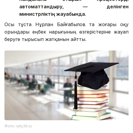
автоматтандыру, — делінген
министрліктің жауабында.
Осы тұста Нұрлан Байғабылов та жоғары оқу
орындары еңбек нарығының өзгерістеріне жауап
беруге тырысып жатқанын айтты.
Фото: rally36.ru