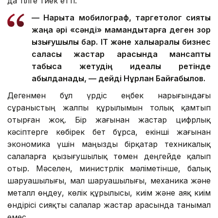
да тілге тиек етті.
—
Нарықта мобилограф, таргетолог сияқты
жаңа әрі «сәнді» мамандықтарға деген зор
қызығушылық бар. IT және халықаралық бизнес
саласы жастар арасында мансаптық
табысқа жетудің идеалы ретінде
қабылданады, — дейді Нұрлан Байғабылов.
Дегенмен бұл үрдіс еңбек нарығындағы
сұраныстың жалпы құрылымын толық қамтып
отырған жоқ. Бір жағынан жастар цифрлық
кәсіптерге көбірек бет бұрса, екінші жағынан
экономика үшін маңызды бірқатар техникалық
салаларға қызығушылық төмен деңгейде қалып
отыр. Мәселен, министрлік мәліметінше, балық
шаруашылығы, мал шаруашылығы, механика және
металл өңдеу, көлік құрылысы, киім және аяқ киім
өндірісі сияқты салалар жастар арасында танымал
емес.