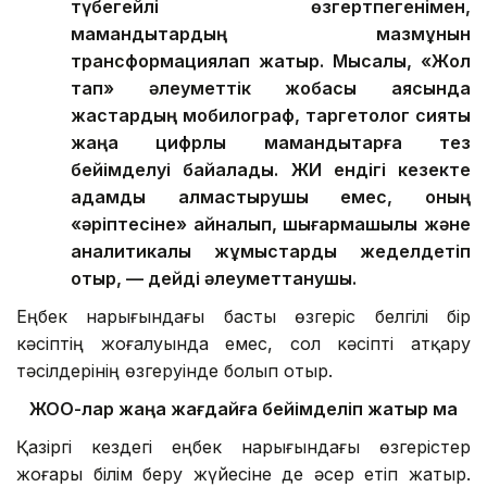
түбегейлі өзгертпегенімен,
мамандықтардың мазмұнын
трансформациялап жатыр. Мысалы, «Жол
тап» әлеуметтік жобасы аясында
жастардың мобилограф, таргетолог сияқты
жаңа цифрлық мамандықтарға тез
бейімделуі байқалады. ЖИ ендігі кезекте
адамды алмастырушы емес, оның
«әріптесіне» айналып, шығармашылық және
аналитикалық жұмыстарды жеделдетіп
отыр, — дейді әлеуметтанушы.
Еңбек нарығындағы басты өзгеріс белгілі бір
кәсіптің жоғалуында емес, сол кәсіпті атқару
тәсілдерінің өзгеруінде болып отыр.
ЖОО-лар жаңа жағдайға бейімделіп жатыр ма
Қазіргі кездегі еңбек нарығындағы өзгерістер
жоғары білім беру жүйесіне де әсер етіп жатыр.