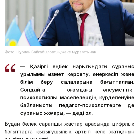
Фото: Нұрлан Байғабыловтың жеке мұрағатынан
—
Қазіргі еңбек нарығындағы сұраныс
құрылымы қызмет көрсету, өнеркәсіп және
білім беру салаларына бағытталған.
Сондай-ақ қоғамдағы әлеуметтік-
психологиялық мәселелердің күрделенуіне
байланысты педагог-психологтерге де
сұраныс жоғары, — деді ол.
Бұдан бөлек сарапшы жастар арасында цифрлық
бағыттарға қызығушылық артып келе жатқанын