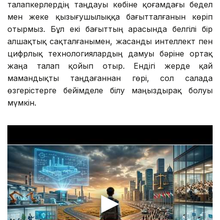
талапкерлердің таңдауы көбіне қоғамдағы бедел
мен жеке қызығушылыққа бағытталғанын көріп
отырмыз. Бұл екі бағыттың арасында белгілі бір
алшақтық сақталғанымен, жасанды интеллект пен
цифрлық технологиялардың дамуы бәріне ортақ
жаңа талап қойып отыр. Ендігі жерде қай
мамандықты таңдағаннан гөрі, сол салада
өзгерістерге бейімделе білу маңыздырақ болуы
мүмкін.