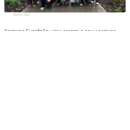
Фото: NU
Қоғамда Бурабайды тек демалыс орны ретінде
қабылдау қалыптасқан. Алайда өңірдің
инфрақұрылымы оның зор ғылыми әлеуеті бар
екенін дәлелдеп отыр. Университет базасы
тәжірибелік зерттеулерге белсенді түрде
жұмылдырылған: мұнда NU Жаратылыстану,
әлеуметтік және гуманитарлық ғылымдар мектебі
мен Медицина мектебінің биолог-студенттерін,
сондай-ақ Е.А. Бөкетов атындағы Қарағанды
университетінің оқытушыларын біріктірген
ауқымды көшпелі бағдарлама өтіп жатыр.
Білім беру бастамаларын тиімді жүзеге асыру үшін
университет кешенді қайта жабдықтап, заманауи
дала зертханаларын орнатты және жұмысқа