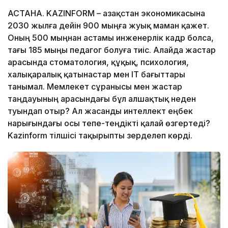
АСТАНА. KAZINFORM – Қазақстан экономикасына
2030 жылға дейін 900 мыңға жуық маман қажет.
Оның 500 мыңнан астамы инженерлік кадр болса,
тағы 185 мыңы педагог болуға тиіс. Алайда жастар
арасында стоматология, құқық, психология,
халықаралық қатынастар мен IT бағыттары
танымал. Мемлекет сұранысы мен жастар
таңдауының арасындағы бұл алшақтық неден
туындап отыр? Ал жасанды интеллект еңбек
нарығындағы осы тепе-теңдікті қалай өзгертеді?
Kazinform тілшісі тақырыпты зерделеп көрді.