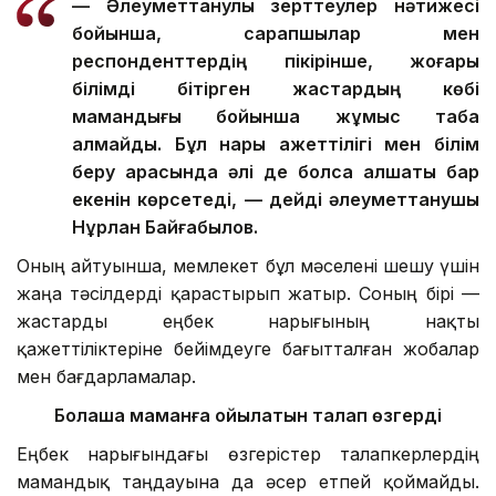
—
Әлеуметтанулық зерттеулер нәтижесі
бойынша, сарапшылар мен
респонденттердің пікірінше, жоғары
білімді бітірген жастардың көбі
мамандығы бойынша жұмыс таба
алмайды. Бұл нарық қажеттілігі мен білім
беру арасында әлі де болса алшақтық бар
екенін көрсетеді, — дейді әлеуметтанушы
Нұрлан Байғабылов.
Оның айтуынша, мемлекет бұл мәселені шешу үшін
жаңа тәсілдерді қарастырып жатыр. Соның бірі —
жастарды еңбек нарығының нақты
қажеттіліктеріне бейімдеуге бағытталған жобалар
мен бағдарламалар.
Болашақ маманға қойылатын талап өзгерді
Еңбек нарығындағы өзгерістер талапкерлердің
мамандық таңдауына да әсер етпей қоймайды.