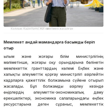
Коллаж: Kazinform/ ЖИ көмегімен жасалған
Мемлекет қандай мамандарға басымдық беріп
отыр
Ғылым және жоғары білім министрлігінің
мәліметінше, жоғары оқу орындарына бөлінетін
мемлекеттік гранттардың көлемі Еңбек және
халықты әлеуметтік қорғау министрлігі әзірлейтін
кадрларға қажеттілік болжамына сүйене отырып
жасалады. Бұл болжамды әзірлеу кезінде
өңірлердің әлеуметтік-экономикалық даму
ерекшеліктері, экономика салаларындағы еңбек
ресурстарына деген сұраныс, мемлекеттік