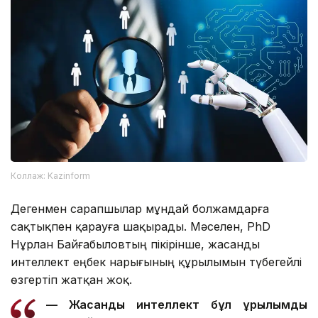
Коллаж: Kazinform
Дегенмен сарапшылар мұндай болжамдарға
сақтықпен қарауға шақырады. Мәселен, PhD
Нұрлан Байғабыловтың пікірінше, жасанды
интеллект еңбек нарығының құрылымын түбегейлі
өзгертіп жатқан жоқ.
—
Жасанды интеллект бұл құрылымды