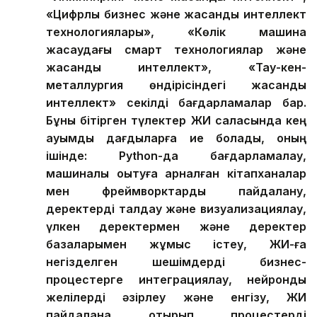
«Цифрлық бизнес және жасанды интеллект
технологиялары», «Көлік машина
жасаудағы смарт технологиялар және
жасанды интеллект», «Тау-кен-
металлургия өндірісіндегі жасанды
интеллект» секілді бағдарламалар бар.
Бұны бітірген түлектер ЖИ саласында кең
ауқымды дағдыларға ие болады, оның
ішінде: Python-да бағдарламалау,
машиналық оқытуға арналған кітапханалар
мен фреймворктарды пайдалану,
деректерді талдау және визуализациялау,
үлкен деректермен және деректер
базаларымен жұмыс істеу, ЖИ-ға
негізделген шешімдерді бизнес-
процестерге интеграциялау, нейрондық
желілерді әзірлеу және енгізу, ЖИ
пайдалана отырып процестерді