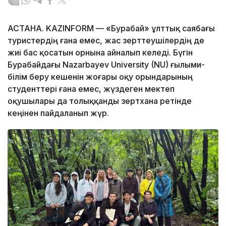
АСТАНА. KAZINFORM — «Бурабай» ұлттық саябағы
туристердің ғана емес, жас зерттеушілердің де
жиі бас қосатын орнына айналып келеді. Бүгін
Бурабайдағы Nazarbayev University (NU) ғылыми-
білім беру кешенін жоғары оқу орындарының
студенттері ғана емес, жүздеген мектеп
оқушылары да толыққанды зертхана ретінде
кеңінен пайдаланып жүр.