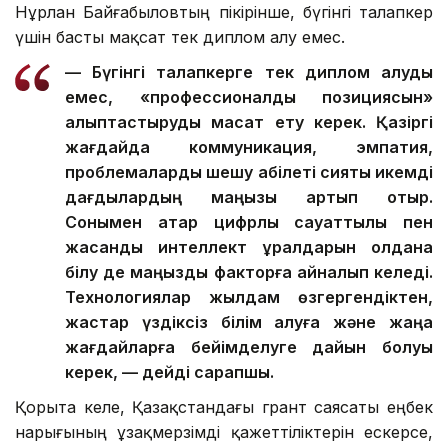
Нұрлан Байғабыловтың пікірінше, бүгінгі талапкер
үшін басты мақсат тек диплом алу емес.
—
Бүгінгі талапкерге тек диплом алуды
емес, «профессионалды позициясын»
қалыптастыруды мақсат ету керек. Қазіргі
жағдайда коммуникация, эмпатия,
проблемаларды шешу қабілеті сияқты икемді
дағдылардың маңызы артып отыр.
Сонымен қатар цифрлық сауаттылық пен
жасанды интеллект құралдарын қолдана
білу де маңызды факторға айналып келеді.
Технологиялар жылдам өзгергендіктен,
жастар үздіксіз білім алуға және жаңа
жағдайларға бейімделуге дайын болуы
керек, — дейді сарапшы.
Қорыта келе, Қазақстандағы грант саясаты еңбек
нарығының ұзақмерзімді қажеттіліктерін ескерсе,