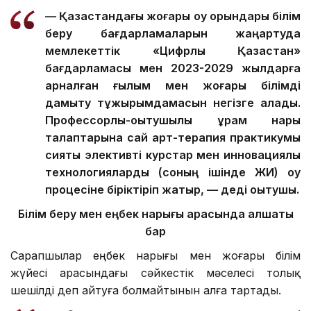
—
Қазақстандағы жоғары оқу орындары білім
беру бағдарламаларын жаңартуда
мемлекеттік «Цифрлық Қазақстан»
бағдарламасы мен 2023-2029 жылдарға
арналған ғылым мен жоғары білімді
дамыту тұжырымдамасын негізге алады.
Профессорлық-оқытушылық құрам нарық
талаптарына сай арт-терапия практикумы
сияқты элективті курстар мен инновациялық
технологияларды (соның ішінде ЖИ) оқу
процесіне біріктіріп жатыр, — деді оқытушы.
Білім беру мен еңбек нарығы арасында алшақтық
бар
Сарапшылар еңбек нарығы мен жоғары білім
жүйесі арасындағы сәйкестік мәселесі толық
шешілді деп айтуға болмайтынын алға тартады.