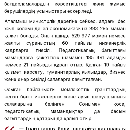
бағдарламалардың көрсеткіштері және жұмыс
берушілердің ұсыныстары ескеріледі.
Аталмыш министрлік дерегіне сәйкес, алдағы бес
жыл көлемінде ел экономикасына 883 295 маман
қажет болады. Оның ішінде 529 977 маман немесе
жалпы сұраныстың 60 пайызы инженерлік
кадрларға тиесілі. Педагогикалық бағыттағы
мамандарға қажеттілік шамамен 185 491 адамды
немесе 21 пайызды құрап отыр. Қалған 19 пайыз
қызмет көрсету, гуманитарлық ғылымдар, бизнес
және өнер секілді салаларға бағытталған.
Осыған байланысты мемлекеттік гранттардың
негізгі бөлігі инженерлік және ауыл шаруашылығы
салаларына бөлінген. Сонымен қоса,
педагогикалық мамандықтар да басым
бағыттардың қатарында қалып отыр.
—
Гранттарды бөлу, сондай-ақ кадрларды