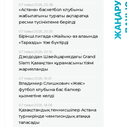
07 тамыз 2026, 20:38
«Астана» баскетбол клубының
жабылатыны туралы ақпаратқа
ресми түсініктеме берілді
07 тамыз 2026, 20:20
Бірінші лигада «Жайық» өз алаңында
«Таразды» тізе бүктірді
07 тамыз 2026, 20:10
Дзюдодан Швейцариядағы Grand
Slam: Қазақстан құрамасының тізімі
жарияланды
07 тамыз 2026, 19:01
Владимир Слишкович «Жеңіс»
футбол клубына бас бапкер
қызметіне келді
07 тамыз 2026, 18:06
Қазақстандық теннисшілер Астана
турнирінде чемпиондық атаққа
таласады