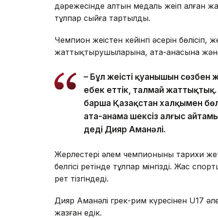
дәрежесінде алтын медаль жеңіп алған жа
тұлпар сыйға тартылды.
Чемпион жеңістен кейінгі әсерін бөлісіп,
жаттықтырушыларына, ата-анасына және 
– Бұл жеңістің қуанышын сөзбен 
еңбек еттік, талмай жаттықт
барша Қазақстан халқымен бөл
ата-анама шексіз алғыс айтамы
деді Дияр Аманәлі.
Жерлестері әлем чемпионының тарихи жеті
белгісі ретінде тұлпар мінгізді. Жас спо
рет тізгіндеді.
Дияр Аманәлі грек-рим күресінен U17 
жазған едік.