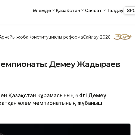
Әлемде
Қазақстан
Саясат
Талдау
SP
Арнайы жоба
Конституциялық реформа
Сайлау-2026
м чемпионаты: Демеу Жадыраев
нен Қазақстан құрамасының өкілі Демеу
 жатқан әлем чемпионатының жұбаныш