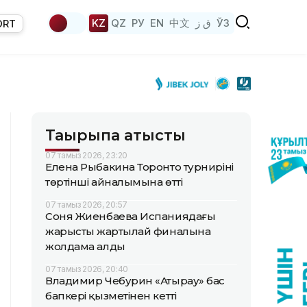
KZ
QZ
РУ
EN
中文
ق ز
ЎЗ
ORT
Тақырыпқа қатысты
07 тамыз 2026, 23:20
Елена Рыбакина Торонто турнирінің
төртінші айналымына өтті
07 тамыз 2026, 20:57
Соня Жиенбаева Испаниядағы
жарыстың жартылай финалына
жолдама алды
07 тамыз 2026, 20:40
Владимир Чебурин «Атырау» бас
бапкері қызметінен кетті