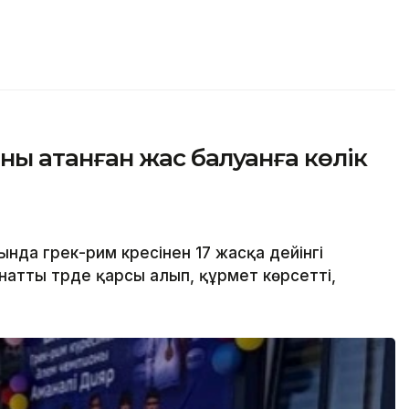
ы атанған жас балуанға көлік
да грек-рим күресінен 17 жасқа дейінгі
атты түрде қарсы алып, құрмет көрсетті,