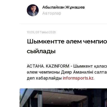
Абылайхан Жұмашев
Авторлар
10:09, 06 Тамыз 2026
Шымкентте әлем чемпион
сыйлады
АСТАНА. KAZINFORM -
Шымкент қаласын
әлем чемпионы Дияр Аманәліні салтан
деп хабарлайды
informsports.kz.