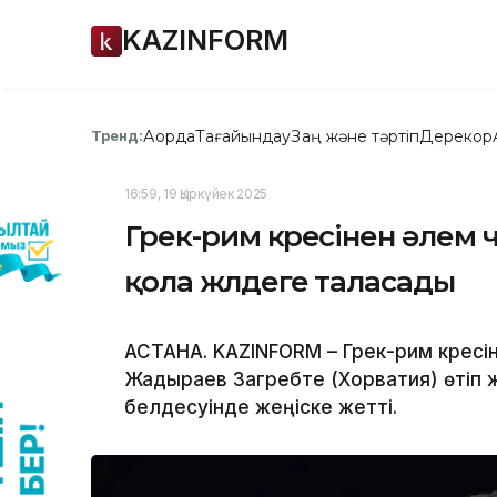
KAZINFORM
Ақорда
Тағайындау
Заң және тәртіп
Дерекқор
Тренд:
16:59, 19 Қыркүйек 2025
Грек-рим күресінен әле
қола жүлдеге таласады
АСТАНА. KAZINFORM – Грек-рим күресі
Жадыраев Загребте (Хорватия) өтіп
белдесуінде жеңіске жетті.