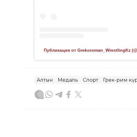
Публикация от Grekoroman_WrestlingKz (@
Алтын
Медаль
Спорт
Грек-рим күр
Эльмира Оралбаева
Авторлар