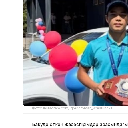
Фото: instagram.com/ grekoroman_wrestlingkz
Бакуде өткен жасөспірімдер арасындағы 