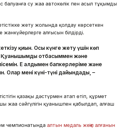
с балуанға су жаңа автокөлік пен асыл тұқымды
 жетістікке жету жолында қолдау көрсеткен
жанкүйерлерге алғысын білдірді.
жеткізу қиын. Осы күнге жету үшін көп
ық. Қуанышымды отбасыммен және
ісемін. Ең алдымен бапкерлеріме және
н. Олар мені күні-түні дайындады, –
стігін қазақы дәстүрмен атап өтіп, құрмет
ртшы жаңа сәйгүлігін қуанышпен қабылдап, алғаш
әлем чемпионатында
алтын медаль жеңіп алғанын