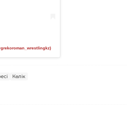
grekoroman_wrestlingkz)
есі
Көлік