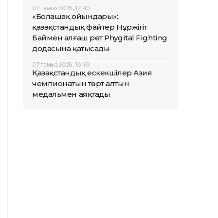
07 тамыз 2026, 17:40
«Болашақ ойындары»:
қазақстандық файтер Нұржігіт
Баймен алғаш рет Phygital Fighting
додасына қатысады
07 тамыз 2026, 16:39
Қазақстандық ескекшілер Азия
чемпионатын төрт алтын
медальмен аяқтады