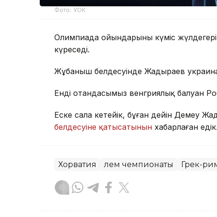
Фото: ҰОК
Олимпиада ойындарының күміс жүлдегері 7
күреседі.
Жұбаныш белдесуінде Жадыраев украиналы
Енді отандасымыз венгриялық балуан Ро
Еске сала кетейік, бұған дейін Демеу 
белдесуіне қатысатынын
хабарлаған едік
Хорватия
әлем чемпионаты
Грек-рим