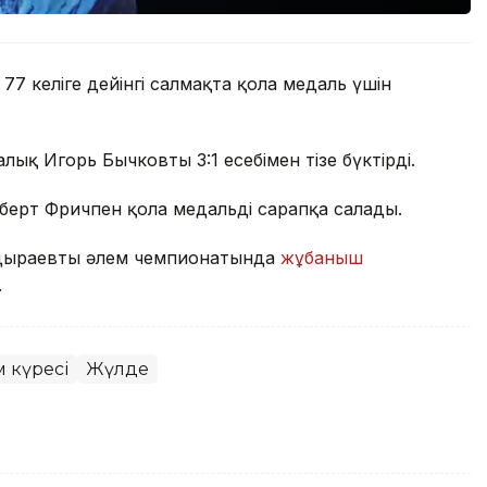
7 келіге дейінгі салмақта қола медаль үшін
қ Игорь Бычковты 3:1 есебімен тізе бүктірді.
берт Фричпен қола медальді сарапқа салады.
Жадыраевтың әлем чемпионатында
жұбаныш
.
 күресі
Жүлде