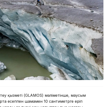
еу қызметі (GLAMOS) мәліметінше, маусым
 орта есеппен шамамен 10 сантиметрге еріп