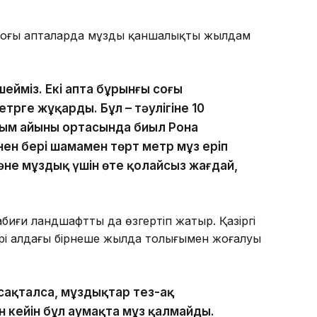
соңғы апталарда мұздың қаншалықты жылдам
шейміз. Екі апта бұрынғы соңғы
трге жұқарды. Бұл – тәулігіне 10
сым айының ортасында биыл Рона
ен бері шамамен төрт метр мұз еріп
және мұздық үшін өте қолайсыз жағдай,
биғи ландшафтты да өзгертіп жатыр. Қазіргі
тері алдағы бірнеше жылда толығымен жоғалуы
сақталса, мұздықтар тез-ақ
ан кейін бұл аумақта мұз қалмайды.