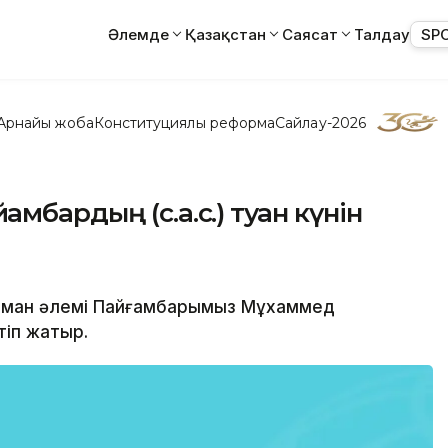
Әлемде
Қазақстан
Саясат
Талдау
SP
Арнайы жоба
Конституциялық реформа
Сайлау-2026
бардың (с.а.с.) туған күнін
сылман әлемі Пайғамбарымыз Мұхаммед
тіп жатыр.