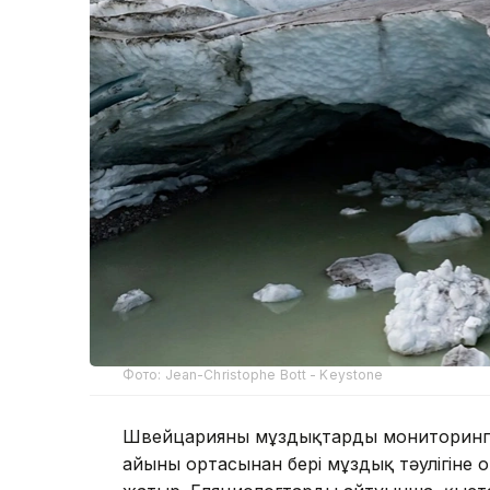
Фото: Jean-Christophe Bott - Keystone
Швейцарияның мұздықтарды мониторингт
айының ортасынан бері мұздық тәулігіне