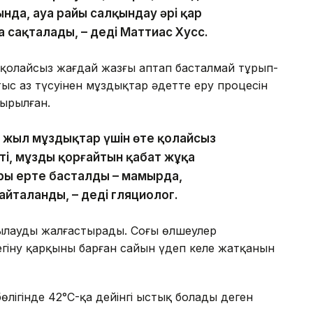
нда, ауа райы салқындау әрі қар
а сақталады, – деді Маттиас Хусс.
қолайсыз жағдай жазғы аптап басталмай тұрып-
тыс аз түсуінен мұздықтар әдетте еру процесін
ырылған.
сы жыл мұздықтар үшін өте қолайсыз
ті, мұзды қорғайтын қабат жұқа
ры ерте басталды – мамырда,
йталанды, – деді гляциолог.
лауды жалғастырады. Соңғы өлшеулер
егіну қарқыны барған сайын үдеп келе жатқанын
 бөлігінде 42°C-қа дейінгі ыстық болады деген