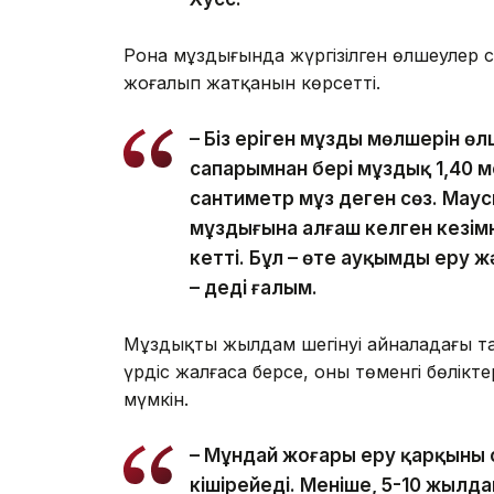
Рона мұздығында жүргізілген өлшеулер 
жоғалып жатқанын көрсетті.
– Біз еріген мұздың мөлшерін өл
сапарымнан бері мұздық 1,40 ме
сантиметр мұз деген сөз. Мау
мұздығына алғаш келген кезімн
кетті. Бұл – өте ауқымды еру 
– деді ғалым.
Мұздықтың жылдам шегінуі айналадағы та
үрдіс жалғаса берсе, оның төменгі бөлік
мүмкін.
– Мұндай жоғары еру қарқыны 
кішірейеді. Меніңше, 5-10 жылд