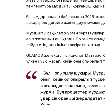
жатыр. Гляциологтардың айтуынша, қыста
температура мұздықты қорғаныш қар қаб
Ғалымдар осыған байланысты 2026 жылы
рекордтық деңгейге жақындауы мүмкін де
Мұздықты бақылап жүрген зерттеушілер он
еріп жатқанын анықтады. Еріген су ағынд
пайда етіп, оны ішінен әлсіретіп жатыр.
GLAMOS жетекшісі, гляциолог Маттиас Х
үлкен қуыс жасап, кейін оның опырылып т
– Бұл – опырылу шұңқыры. Мұзд
ойып, кейін ол опырылып түск
жоғарыдан ғана емес, төменгі 
жүрміз. Бұл процестер мұздықт
үдерісін одан әрі жеделдететі
Хусс.