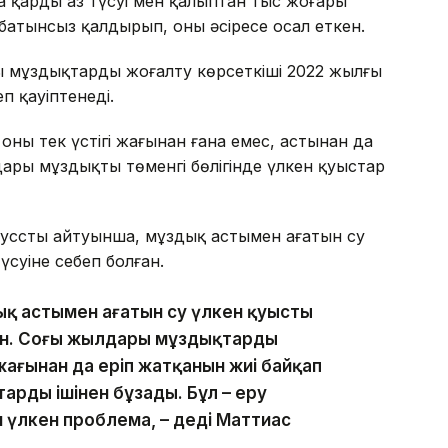
 қардың аз түсуі мен қалыптан тыс жоғары
атынсыз қалдырып, оны әсіресе осал еткен.
 мұздықтардың жоғалту көрсеткіші 2022 жылғы
п қауіптенеді.
ың тек үстіңгі жағынан ғана емес, астынан да
ары мұздықтың төменгі бөлігінде үлкен қуыстар
усстың айтуынша, мұздық астымен ағатын су
үсуіне себеп болған.
ық астымен ағатын су үлкен қуысты
ен. Соңғы жылдары мұздықтардың
жағынан да еріп жатқанын жиі байқап
арды ішінен бұзады. Бұл – еру
н үлкен проблема, – деді Маттиас