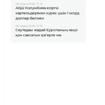
08 тамыз 2026, 12:14
АҚШ Колумбияға есірткі
картельдерімен күрес үшін 1 млрд
доллар бөлмек
08 тамыз 2026, 11:30
Сеутадағы жағдай Еуропаның көші-
қон саясатын өзгерте ме