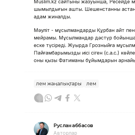
Мuslim.kz сайтының жазуынша, Ресейде 
шымылдығын ашты. Шешенстанның астана
адам жиналды.
Мәуліт - мұсылмандардың Құрбан айт пен
мейрамы. Мұсылмандар дәстүр бойынша М
еске түсіреді. Жуырда Грозныйға мұсылм
Пайғамбарымыздың иісі сіңген (с.а.с.) көй
оның қызы Фатиманың бұйымдарын арнайы
Әлем жаңалықтары
Әлем
Руслан Ғаббасов
Авторлар