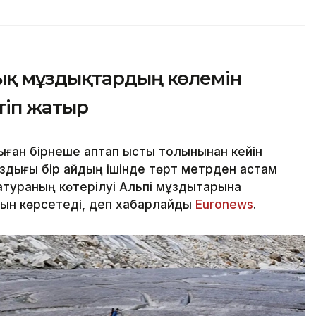
ық мұздықтардың көлемін
ртіп жатыр
ан бірнеше аптап ыстық толқынынан кейін
здығы бір айдың ішінде төрт метрден астам
тураның көтерілуі Альпі мұздықтарына
нын көрсетеді, деп хабарлайды
Еuronews
.