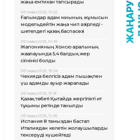
жаңа емтихан тапсырады
09 тамыз 2026, 10:02
Ғалымдар адам миының жұмысын
модельдейтін жаңа чип әзірледі -
шетелдегі қазақ баспасөзі
09 тамыз 2026, 01:45
Жапонияның Хонсю аралының
жағалауында 5,4 балдық жер
сілкінісі болды
08 тамыз 2026, 19:34
Чехияда белгісіз адам пышақпен
үш адамды ауыр жаралады
08 тамыз 2026, 15:18
Қазақ төбеті Қытайда жергілікті ит
тұқымы ретінде танылды
08 тамыз 2026, 12:36
Испания 8 тамыздан бастап
Италиядан келетін жолаушыларды
тексеруді күшейтеді