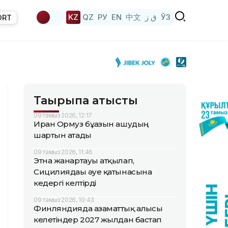
KZ
QZ
РУ
EN
中文
ق ز
ЎЗ
ORT
Тақырыпқа қатысты
09 тамыз 2026, 12:17
Иран Ормуз бұғазын ашудың
шартын атады
09 тамыз 2026, 11:46
Этна жанартауы атқылап,
Сицилиядағы әуе қатынасына
кедергі келтірді
09 тамыз 2026, 10:43
Финляндияда азаматтық алғысы
келетіндер 2027 жылдан бастап