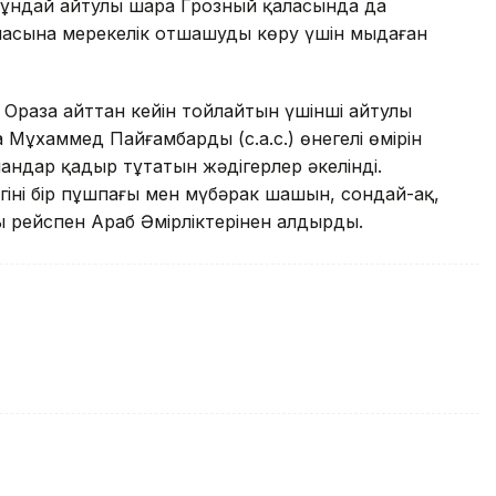
мұндай айтулы шара Грозный қаласында да
сына мерекелік отшашуды көру үшін мыңдаған
 Ораза айттан кейін тойлайтын үшінші айтулы
ұхаммед Пайғамбардың (с.а.с.) өнегелі өмірін
андар қадыр тұтатын жәдігерлер әкелінді.
легінің бір пұшпағы мен мүбәрак шашын, сондай-ақ,
 рейспен Араб Әмірліктерінен алдырды.