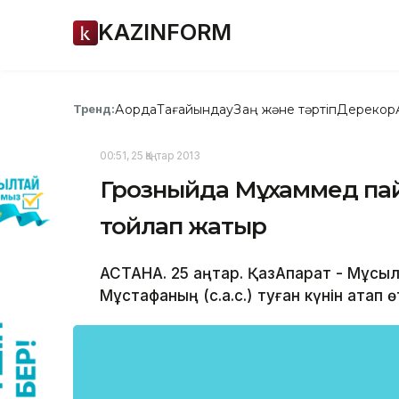
KAZINFORM
Ақорда
Тағайындау
Заң және тәртіп
Дерекқор
Тренд:
00:51, 25 Қаңтар 2013
Грозныйда Мұхаммед пайғам
тойлап жатыр
АСТАНА. 25 қаңтар. ҚазАқпарат - Мұ
Мұстафаның (с.а.с.) туған күнін атап ө