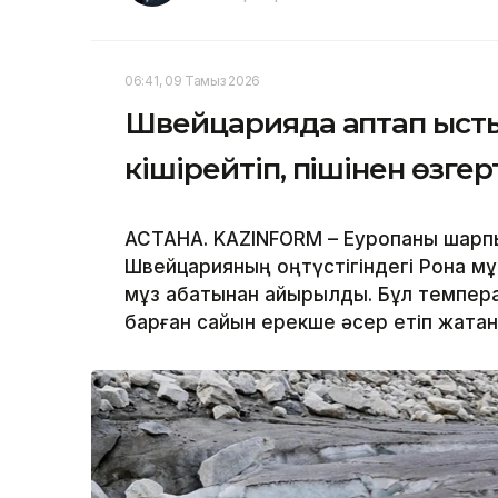
06:41, 09 Тамыз 2026
Швейцарияда аптап ыст
кішірейтіп, пішінен өзге
АСТАНА. KAZINFORM – Еуропаны шарпығ
Швейцарияның оңтүстігіндегі Рона мұ
мұз қабатынан айырылды. Бұл темпера
барған сайын ерекше әсер етіп жатқа