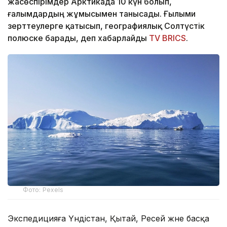
жасөспірімдер Арктикада 10 күн болып,
ғалымдардың жұмысымен танысады. Ғылыми
зерттеулерге қатысып, географиялық Солтүстік
полюске барады, деп хабарлайды
TV BRICS
.
Фото: Pexels
Экспедицияға Үндістан, Қытай, Ресей және басқа