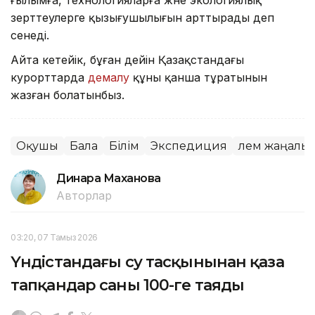
ғылымға, технологияларға және экологиялық
зерттеулерге қызығушылығын арттырады деп
сенеді.
Айта кетейік, бұған дейін Қазақстандағы
курорттарда
демалу
құны қанша тұратынын
жазған болатынбыз.
Оқушы
Бала
Білім
Экспедиция
Әлем жаңалы
Динара Маханова
Авторлар
03:20, 07 Тамыз 2026
Үндістандағы су тасқынынан қаза
тапқандар саны 100-ге таяды