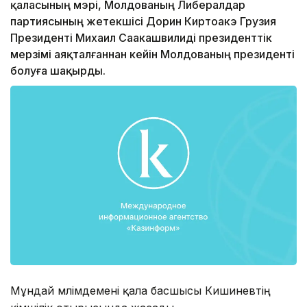
қаласының мэрі, Молдованың Либералдар
партиясының жетекшісі Дорин Киртоакэ Грузия
Президенті Михаил Саакашвилиді президенттік
мерзімі аяқталғаннан кейін Молдованың президенті
болуға шақырды.
Мұндай мәлімдемені қала басшысы Кишиневтің