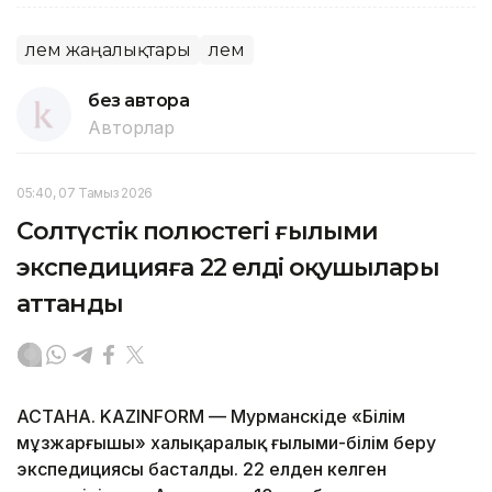
Әлем жаңалықтары
Әлем
без автора
Авторлар
05:40, 07 Тамыз 2026
Солтүстік полюстегі ғылыми
экспедицияға 22 елдің оқушылары
аттанды
АСТАНА. KAZINFORM — Мурманскіде «Білім
мұзжарғышы» халықаралық ғылыми-білім беру
экспедициясы басталды. 22 елден келген