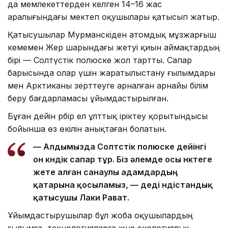
да мемлекеттерден келген 14–16 жас
аралығындағы мектеп оқушылары қатысып жатыр.
Қатысушылар Мурманскіден атомдық мұзжарғыш
кемемен Жер шарындағы жетуі қиын аймақтардың
бірі — Солтүстік полюске жол тартты. Сапар
барысында олар үшін жаратылыстану ғылымдары
мен Арктиканы зерттеуге арналған арнайы білім
беру бағдарламасы ұйымдастырылған.
Бұған дейін әрбір ел ұлттық іріктеу қорытындысы
бойынша өз өкілін анықтаған болатын.
— Алдымызда Солтүстік полюске дейінгі
он күндік сапар тұр. Біз әлемде осы нүктеге
жете алған санаулы адамдардың
қатарына қосыламыз, — деді үндістандық
қатысушы Лаки Рават.
Ұйымдастырушылар бұл жоба оқушылардың