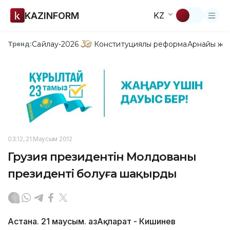
KAZINFORM
KZ
Сайлау-2026
Конституциялық реформа
Арнайы жо
Тренд:
03:12, 21 Маусым 2012
Грузия президентін Молдованың
президенті болуға шақырды
Астана. 21 маусым. ҚазАқпарат - Кишинев