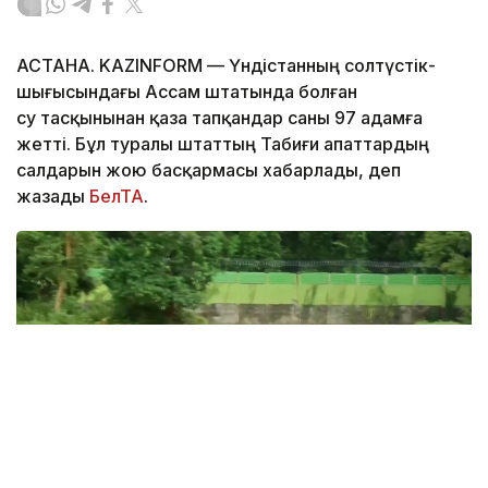
АСТАНА. KAZINFORM — Үндістанның солтүстік-
шығысындағы Ассам штатында болған
су тасқынынан қаза тапқандар саны 97 адамға
жетті. Бұл туралы штаттың Табиғи апаттардың
салдарын жою басқармасы хабарлады, деп
жазады
БелТА
.