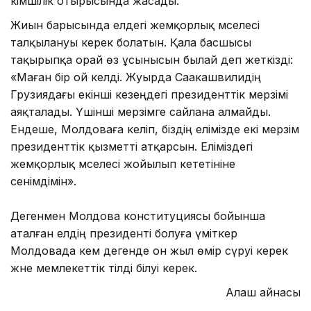
әкімшілік отырысында жасады.
Жиын барысында елдегі жемқорлық мәселесі
талқылануы керек болатын. Қала басшысы
тақырыпқа орай өз ұсынысын былай деп жеткізді:
«Маған бір ой келді. Жуырда Саакашвилидің
Грузиядағы екінші кезеңдегі президенттік мерзімі
аяқталады. Үшінші мерзімге сайлана алмайды.
Енде­ше, Молдоваға келіп, біздің елімізде екі мерзім
президенттік қызметті атқарсын. Еліміздегі
жемқорлық мәселесі жойылып кететініне
сенімдімін».
Дегенмен Молдова конституциясы бо­йынша
аталған елдің президенті болуға үміткер
Молдовада кем дегенде он жыл өмір сүруі керек
және мемлекеттік тілді білуі керек.
Алаш айнасы