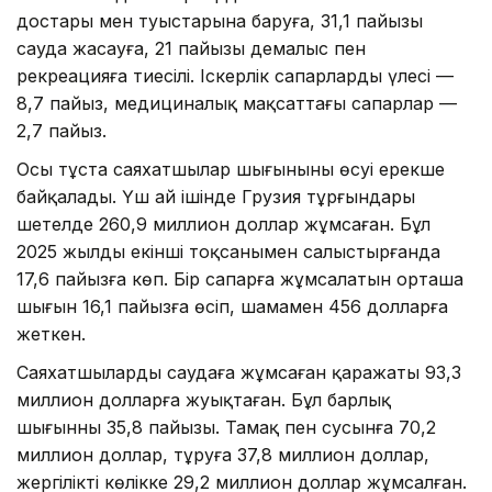
достары мен туыстарына баруға, 31,1 пайызы
сауда жасауға, 21 пайызы демалыс пен
рекреацияға тиесілі. Іскерлік сапарлардың үлесі —
8,7 пайыз, медициналық мақсаттағы сапарлар —
2,7 пайыз.
Осы тұста саяхатшылар шығынының өсуі ерекше
байқалады. Үш ай ішінде Грузия тұрғындары
шетелде 260,9 миллион доллар жұмсаған. Бұл
2025 жылдың екінші тоқсанымен салыстырғанда
17,6 пайызға көп. Бір сапарға жұмсалатын орташа
шығын 16,1 пайызға өсіп, шамамен 456 долларға
жеткен.
Саяхатшылардың саудаға жұмсаған қаражаты 93,3
миллион долларға жуықтаған. Бұл барлық
шығынның 35,8 пайызы. Тамақ пен сусынға 70,2
миллион доллар, тұруға 37,8 миллион доллар,
жергілікті көлікке 29,2 миллион доллар жұмсалған.