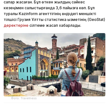
сапар жасаған. Бұл өткен жылдың сәйкес
кезеңімен салыстырғанда 3,6 пайызға көп. Бұл
туралы Kazinform агенттігінің өңірдегі меншікті
тілшісі Грузия Ұлттық статистика қызметінің (GeoStat)
деректеріне
сілтеме жасап хабарлады.
Фото: Travelness