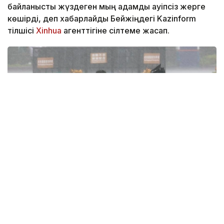
байланысты жүздеген мың адамды қауіпсіз жерге
көшірді, деп хабарлайды Бейжіңдегі Kazinform
тілшісі
Xinhua
агенттігіне сілтеме жасап.
Фото: Xinhua
Фуцзянь провинциясында құрлықтағы қауіпті
аймақтардан және теңіздегі нысандардан шамамен