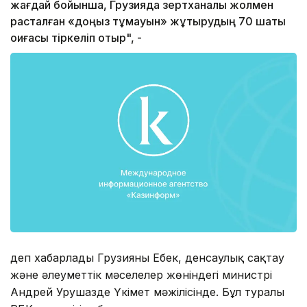
жағдай бойынша, Грузияда зертханалық жолмен
расталған «доңыз тұмауын» жұқтырудың 70 шақты
оқиғасы тіркеліп отыр", -
деп хабарлады Грузияның Еңбек, денсаулық сақтау
және әлеуметтік мәселелер жөніндегі министрі
Андрей Урушазде Үкімет мәжілісінде. Бұл туралы