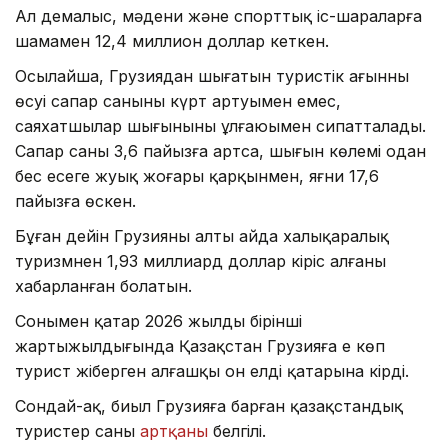
Ал демалыс, мәдени және спорттық іс-шараларға
шамамен 12,4 миллион доллар кеткен.
Осылайша, Грузиядан шығатын туристік ағынның
өсуі сапар санының күрт артуымен емес,
саяхатшылар шығынының ұлғаюымен сипатталады.
Сапар саны 3,6 пайызға артса, шығын көлемі одан
бес есеге жуық жоғары қарқынмен, яғни 17,6
пайызға өскен.
Бұған дейін Грузияның алты айда халықаралық
туризмнен 1,93 миллиард доллар кіріс алғаны
хабарланған болатын.
Сонымен қатар 2026 жылдың бірінші
жартыжылдығында Қазақстан Грузияға ең көп
турист жіберген алғашқы он елдің қатарына кірді.
Сондай-ақ, биыл Грузияға барған қазақстандық
туристер саны
артқаны
белгілі.