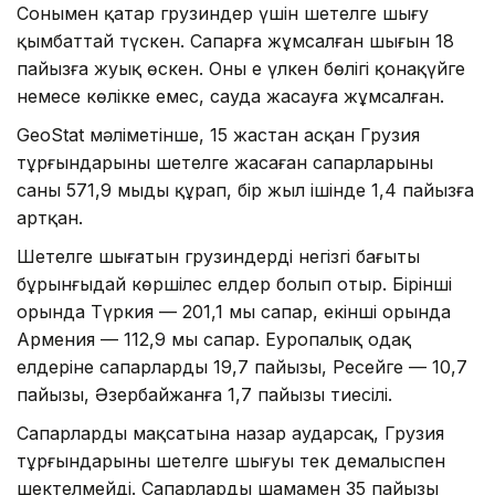
Сонымен қатар грузиндер үшін шетелге шығу
қымбаттай түскен. Сапарға жұмсалған шығын 18
пайызға жуық өскен. Оның ең үлкен бөлігі қонақүйге
немесе көлікке емес, сауда жасауға жұмсалған.
GeoStat мәліметінше, 15 жастан асқан Грузия
тұрғындарының шетелге жасаған сапарларының
саны 571,9 мыңды құрап, бір жыл ішінде 1,4 пайызға
артқан.
Шетелге шығатын грузиндердің негізгі бағыты
бұрынғыдай көршілес елдер болып отыр. Бірінші
орында Түркия — 201,1 мың сапар, екінші орында
Армения — 112,9 мың сапар. Еуропалық одақ
елдеріне сапарлардың 19,7 пайызы, Ресейге — 10,7
пайызы, Әзербайжанға 1,7 пайызы тиесілі.
Сапарлардың мақсатына назар аударсақ, Грузия
тұрғындарының шетелге шығуы тек демалыспен
шектелмейді. Сапарлардың шамамен 35 пайызы