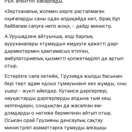
РБК агенттігі хабарлады.
«Зертханалық жолмен әзірге расталмаған
оқиғалардың саны одан әлдеқайда көп, бірақ бұл
байбалам салуға негіз жоқ», - дейді министр.
А.Урушадзенің айтуынша, елдің барлық
ауруханалары «тұмауды» емдеуге қажетті дәрі-
дәрмектермен қамтамасыз етілген,
амбулаториялық қызметтің қолжетімділігі де артып
отыр.
Естеріңізге сала кетейік, Грузияда жылдың басынан
бері төрт адам «доңыз тұмауынан» көз жұмды, оның
үшеуі - жүкті әйелдер. Кутаиси дәрігерлері,
науқастардың дәрігерлердың алдына тым кеш
келгендерін, сондықтан да жасалған ем-
домдардың оң нәтиже бермегенін айтып отыр.
Осыған орай Грузияның денсаулық сақтау
министрлігі азаматтарға тұмаудың алғашқы