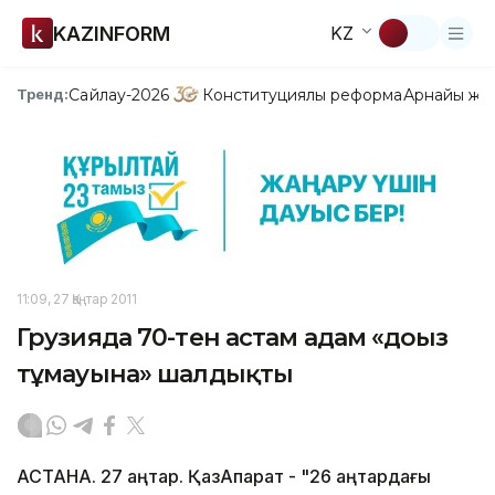
KAZINFORM
KZ
Сайлау-2026
Конституциялық реформа
Арнайы жо
Тренд:
11:09, 27 Қаңтар 2011
Грузияда 70-тен астам адам «доңыз
тұмауына» шалдықты
АСТАНА. 27 қаңтар. ҚазАқпарат - "26 қаңтардағы