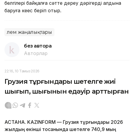
белгілері байқалға сәтте дереу дәрігердің алдына
баруға кеңес беріп отыр.
Әлем жаңалықтары
без автора
Авторлар
22:16, 10 Тамыз 2026
Грузия тұрғындары шетелге жиі
шығып, шығынын едәуір арттырған
АСТАНА. KAZINFORM — Грузия тұрғындары 2026
жылдың екінші тоқсанында шетелге 740,9 мың